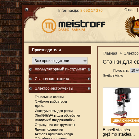
О нас
Informacija:
8 652 17 270
Производители
Главная
>
Электро
Станки для с
Аккумуляторный инструмент
Показать:
Switch View
Сварочная техника
Электроинструменты
Точильные станки
Глубокие вибраторы
Дрели
Инструменты для резки
пенопласта
Инструменты для обработки
различной поверхности
Инструменты для клейки
ЦЕНА СНИЖЕНА!
Стрижущие инструменты
Лампы, фонарики
Einhell stalinės
gręžimo staklės...
Akmens apdirbimo įranga
Обработка по дереву