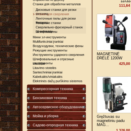
117,52
Станки для обработки металлов
111,64
Дисковые станки для резки
металла
Станки для сверления
Ленточные пилы для резки
металла
Токарные станки
Сверлильно-фрезерный станок
по металлу
Шлифмашины
Мини эл-инструменты
Multifunkciniai įrankiai
Воздуходувки, технические фены
Режущие инструменты
MAGNETINĖ
Инструменты ударного сверления
DRĖLĖ 1200W
Шлифовальные и отрезные
инструменты
Lituokliai
425,00
Litavimo stotelės
Santechniniai įrankiai
Kabekalės/viniakalės
Elektrinės dažų purškimo sistemos
Компрессорная техника
Бензиновая техника
Автосервисное-оборудование
Мойка и уборка
Gręžtuvas su
magnetiniu padu
MAG...
Садово-огородная техника
1 326,00