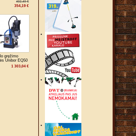
402,49 €
354,19 €
lo gręžimo
lės Unibor EQ50
1 303,04 €