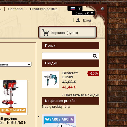
ы
Partneriai
Privatumo politika
Валюта €
Вход
Корзина:
(пусто)
Поиск
Скидки
Bestcraft
-10%
EC509
46,05 €
41,44 €
» Показать все скидки
Naujausios prekės
Naujų prekių nėra
ЦЕНА СНИЖЕНА!
ell gręžimo
lės TE-BD 750 E