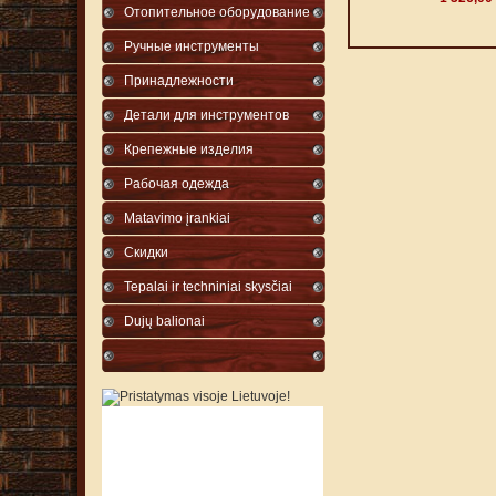
Отопительное оборудование
Ручные инструменты
Принадлежности
Детали для инструментов
Крепежные изделия
Рабочая одежда
Matavimo įrankiai
Cкидки
Tepalai ir techniniai skysčiai
Dujų balionai