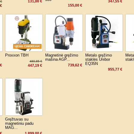
131,00 €
347,55 €
 €
155,00 €
 €
ЦЕНА СНИЖЕНА!
Proxxon TBH
Magnetinė gręžimo
Metalo gręžimo
Meta
mašina AGP...
staklės Unibor
stak
480,85 €
EQ35N
 €
739,62 €
447,19 €
955,77 €
Gręžtuvas su
magnetiniu padu
MAG...
 €
1 899,00 €