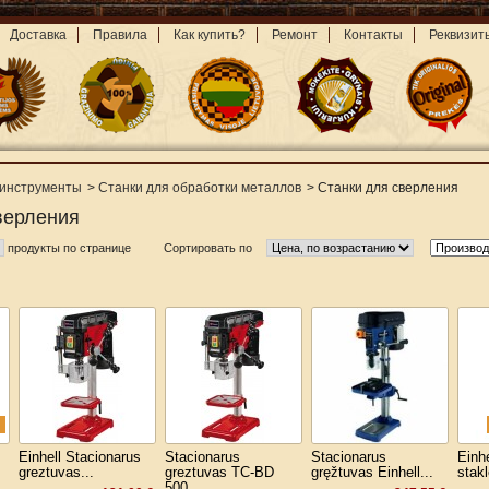
Доставка
Правила
Как купить?
Ремонт
Контакты
Реквизит
инструменты
>
Станки для обработки металлов
>
Станки для сверления
верления
продукты по странице
Сортировать по
Einhell Stacionarus
Stacionarus
Stacionarus
Einh
greztuvas...
greztuvas TC-BD
gręžtuvas Einhell...
stak
500