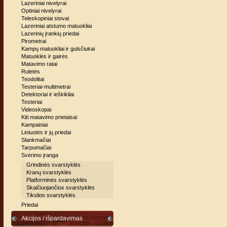
Lazeriniai nivelyrai
Optiniai nivelyrai
Teleskopiniai stovai
Lazeriniai atstumo matuokliai
Lazerinių įrankių priedai
Pirometrai
Kampų matuokliai ir gulsčiukai
Matuoklės ir gairės
Matavimo ratai
Ruletės
Teodolitai
Testeriai-multimetrai
Detektoriai ir ieškikliai
Testeriai
Videoskopai
Kiti matavimo prietaisai
Kampainiai
Liniuotės ir jų priedai
Slankmačiai
Tarpumačiai
Svėrimo įranga
Grindinės svarstyklės
Kranų svarstyklės
Platforminės svarstyklės
Skaičiuojančios svarstyklės
Tikslios svarstyklės
Priedai
Akcijos / išpardavimas