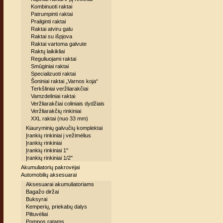
Kombinuoti raktai
Patrumpinti raktai
Prailginti raktai
Raktai atviru galu
Raktai su išpjova
Raktai vartoma galvute
Raktų laikikliai
Reguliuojami raktai
Smūginiai raktai
Specializuoti raktai
Šoniniai raktai „Varnos koja“
Terkšliniai veržliarakčiai
Vamzdeliniai raktai
Veržliarakčiai coliniais dydžiais
Veržliarakčių rinkiniai
XXL raktai (nuo 33 mm)
Kiauryminių galvučių komplektai
Įrankių rinkiniai į vežimėlius
Įrankių rinkiniai
Įrankių rinkiniai 1''
Įrankių rinkiniai 1/2"
Akumuliatorių pakrovėjai
Automobilių aksesuarai
Aksesuarai akumuliatoriams
Bagažo diržai
Buksyrai
Kemperių, priekabų dalys
Piltuvėliai
Pompos ratams