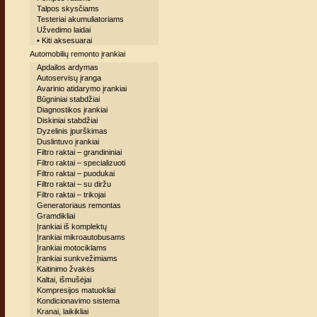
Talpos skysčiams
Testeriai akumuliatoriams
Užvedimo laidai
• Kiti aksesuarai
Automobilių remonto įrankiai
Apdailos ardymas
Autoservisų įranga
Avarinio atidarymo įrankiai
Būgniniai stabdžiai
Diagnostikos įrankiai
Diskiniai stabdžiai
Dyzelinis įpurškimas
Duslintuvo įrankiai
Filtro raktai – grandininiai
Filtro raktai – specializuoti
Filtro raktai – puodukai
Filtro raktai – su diržu
Filtro raktai – trikojai
Generatoriaus remontas
Gramdikliai
Įrankiai iš komplektų
Įrankiai mikroautobusams
Įrankiai motociklams
Įrankiai sunkvežimiams
Kaitinimo žvakės
Kaltai, išmušėjai
Kompresijos matuokliai
Kondicionavimo sistema
Kranai, laikikliai