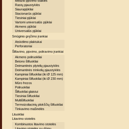
Medžio pjovimo staklės
Rastų pjaustyklės
Siaurapjūkliai
Stacionarūs pjūklai
Tiesiniai pjūklai
Vartomi universalūs pjūklai
Akmens pjūklai
Universalūs pjūklai
Smūginio gręžimo įrankiai
Atskėlimo plaktukai
Perforatoriai
Šlifavimo, pjovimo, poliravimo įrankiai
Akmens poliruokliai
Betono šlifuokliai
Deimantinės plytelių pjaustyklės
Deimantinės trinkelių pjaustyklės
Kampiniai šlifuokliai (iki Ø 125 mm)
Kampiniai šlifuokliai (iki Ø 230 mm)
Mūro frezos
Poliruokliai
Šlifuokliai glaistui
Tiesiniai šlifuokliai
Multišlifuokliai
Termoizoliacinių plokščių šlifuokliai
Tinkavimo mašinėlės
Lituokliai
Litavimo stotelės
Kombinuotos litavimo stotelės
Litavimo stotelės su dūmų