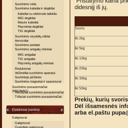
Pristatymo kaina pri
Suvirinimo viela
didesnijį iš jų.
Suvirinimo kabeliai ir degikliai
Kabeliai su elektrodo laikikliu
MIG degikliai
Masės kabeliai
Plazminiai degikliai
Svoris
TIG degikliai
Suvirinimo skydelių stiklai
Iki 2kg
Aerozoliai
Suvirinimo pedalai
Iki 5kg
Suvirinimo antgalių rinkiniai
MIG antgaliai
Iki 10kg
TIG antgaliai
Plazminių antgalių rinkiniai
Iki 20kg
Reduktoriai
Vežimėliai suvirinimo aparatui
Suvirintojo pirštinės
Iki 30kg
Suvirinimo magnetai ir spaustuvai
Suvirinimo pusautomačiai
Iki 50kg
(MIG/MAG)
Vienfaziai suvirinimo pusautomačiai
Trifaziai suvirinimo pusautomačiai
Prekių, kurių svori
Dėl išsamesnės inf
Elektriniai įrankiai
arba el.paštu pupa
@
Galąstuvai
Galąstuvai
Grandinių galąstuvai