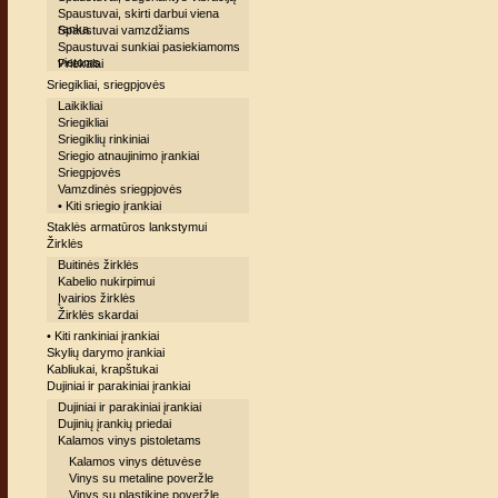
Spaustuvai, skirti darbui viena
ranka
Spaustuvai vamzdžiams
Spaustuvai sunkiai pasiekiamoms
vietoms
Priekalai
Sriegikliai, sriegpjovės
Laikikliai
Sriegikliai
Sriegiklių rinkiniai
Sriegio atnaujinimo įrankiai
Sriegpjovės
Vamzdinės sriegpjovės
• Kiti sriegio įrankiai
Staklės armatūros lankstymui
Žirklės
Buitinės žirklės
Kabelio nukirpimui
Įvairios žirklės
Žirklės skardai
• Kiti rankiniai įrankiai
Skylių darymo įrankiai
Kabliukai, krapštukai
Dujiniai ir parakiniai įrankiai
Dujiniai ir parakiniai įrankiai
Dujinių įrankių priedai
Kalamos vinys pistoletams
Kalamos vinys dėtuvėse
Vinys su metaline poveržle
Vinys su plastikine poveržle