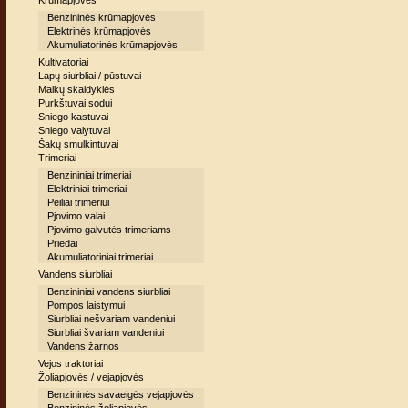
Krūmapjovės
Benzininės krūmapjovės
Elektrinės krūmapjovės
Akumuliatorinės krūmapjovės
Kultivatoriai
Lapų siurbliai / pūstuvai
Malkų skaldyklės
Purkštuvai sodui
Sniego kastuvai
Sniego valytuvai
Šakų smulkintuvai
Trimeriai
Benzininiai trimeriai
Elektriniai trimeriai
Peiliai trimeriui
Pjovimo valai
Pjovimo galvutės trimeriams
Priedai
Akumuliatoriniai trimeriai
Vandens siurbliai
Benzininiai vandens siurbliai
Pompos laistymui
Siurbliai nešvariam vandeniui
Siurbliai švariam vandeniui
Vandens žarnos
Vejos traktoriai
Žoliapjovės / vejapjovės
Benzininės savaeigės vejapjovės