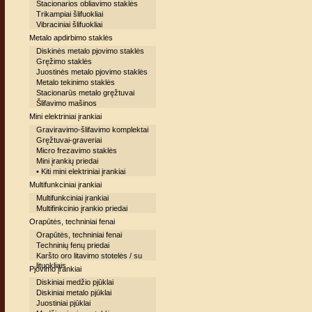
Stacionarios obliavimo staklės
Trikampiai šlifuokliai
Vibraciniai šlifuokliai
Metalo apdirbimo staklės
Diskinės metalo pjovimo staklės
Gręžimo staklės
Juostinės metalo pjovimo staklės
Metalo tekinimo staklės
Stacionarūs metalo gręžtuvai
Šlifavimo mašinos
Mini elektriniai įrankiai
Graviravimo-šlifavimo komplektai
Gręžtuvai-graveriai
Micro frezavimo staklės
Mini įrankių priedai
• Kiti mini elektriniai įrankiai
Multifunkciniai įrankiai
Multifunkciniai įrankiai
Multifinkcinio įrankio priedai
Orapūtės, techniniai fenai
Orapūtės, techniniai fenai
Techninių fenų priedai
Karšto oro litavimo stotelės / su
lituokliais
Pjovimo įrankiai
Diskiniai medžio pjūklai
Diskiniai metalo pjūklai
Juostiniai pjūklai