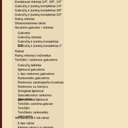
Kombinuoti rinkiniai 1/4", 3/8", 1/2"
Galvučių ir įrankių komplektai 1/4"
Galvučių ir įrankių komplektai 3/8"
Galvučių ir įrankių komplektai 3/4"
Raktų rinkiniai
Dinamometriniai raktai
Atsukimo galvutės / rinkiniai
Galvutės
Galvučių rinkiniai
Galvučių ir įrankių komplektai
1/2"
Galvučių ir įrankių komplektai 1"
Raktai
Raktų rinkiniai į vežimėlius
Terkšlės / rankenos galvutėms
Galvučių laikikliai
Ilgintuvai galvutėms
L-tipo rankenos galvutėms
Rankenėlės galvutėms
Rankenos slankiojančiu kvadratu
Rankenos su šarnyru
Smūginiai ilgintuvai
Specializuotos rankenos
galvutėms
Spyruokliniai ilgintuvai
Terkšlės vartoma galvute
Terkšlės
Terkšlinės rankenėlės
galmutėms
Veržliarakčiai ir kiti raktai
E tipo raktai
Kilpiniai raktai ir jų rinkiniai