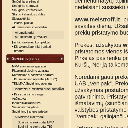
dėl nenumatytų aplin
Smūginiai gręžtuvai
Smūginiai suktuvai
nedelsiant susisiekti 
Smūginiai veržliasukiai
Strypo / skardos žirklės
www.meistroff.lt
pre
Siaurapjūkliai
Tiesiniai pjūklai
savaitės dieną. Užsa
Akumuliatoriai ir krovikliai
prekių pristatymo bū
Akumuliatoriai
Akumuliatorių įkrovikliai
Įrankių rinkiniai / komplektai
Prekės, užsakytos
w
• Kiti akumuliatoriniai įrankiai
pristatomos vienos iš
Trimeriai
Pirkėjas pasirenka p
Suvirinimo įranga
Kuršių Neriją taikom
MMA suvirinimo aparatai
Plazminiai pjovimo aparatai
Kombinuoti suvirinimo aparatai
Norėdami gauti prekes
TIG suvirinimo aparatai (AC/DC)
UAB „Venipak“. Prekė
TIG/MMA Suvirinimo aparatai
užsakymas pristatom
Vienfaziai suvirinimo pusautomačiai
• Kita suvirinimo įranga
patvirtinimo. Pristat
Aušintuvai
išmatavimų (siunčiant
Indukciniai kaitintuvai
Suvirinimo skydeliai
valstybes pristatymo
Suvirinimo įrangos priedai
"Venipak“ galiojančius
Suvirinimo elektrodai
Suvirinimo elektrodai MMA
Suvirinimo elektrodai TIG