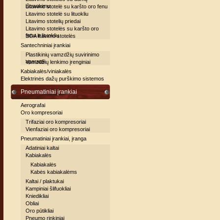
ištraukimu
Litavimo stotelė su karšto oro fenu
Litavimo stotelė su lituokliu
Litavimo stotelių priedai
Litavimo stotelės su karšto oro
fenu ir lituokliu
BGA litavimo stotelės
Santechniniai įrankiai
Plastikinių vamzdžių suvirinimo
aparatai
Vamzdžių lenkimo įrenginiai
Kabiakalės/viniakalės
Elektrinės dažų purškimo sistemos
Pneumatiniai įrankiai
Aerografai
Oro kompresoriai
Trifaziai oro kompresoriai
Vienfaziai oro kompresoriai
Pneumatiniai įrankiai, įranga
Adatiniai kaltai
Kabiakalės
Kabiakalės
Kabės kabiakalėms
Kaltai / plaktukai
Kampiniai šlifuokliai
Kniedikliai
Obliai
Oro pūtikliai
Pneumo rinkiniai