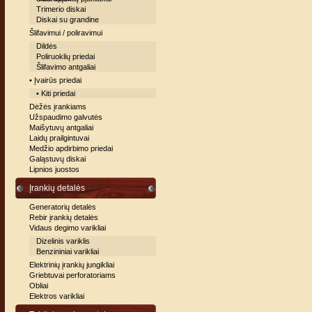
Trimerio diskai
Diskai su grandine
Šlifavimui / poliravimui
Dildės
Poliruoklių priedai
Šlifavimo antgaliai
• Įvairūs priedai
• Kiti priedai
Dėžės įrankiams
Užspaudimo galvutės
Maišytuvų antgaliai
Laidų prailgintuvai
Medžio apdirbimo priedai
Galąstuvų diskai
Lipnios juostos
Įrankių detalės
Generatorių detalės
Rebir įrankių detalės
Vidaus degimo varikliai
Dizelinis variklis
Benzininiai varikliai
Elektrinių įrankių jungikliai
Griebtuvai perforatoriams
Obliai
Elektros varikliai