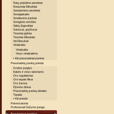
Ratų pripūtimo pistoletai
Rotaciniai šlifuokliai
Sandarinimo pistoletai
Smeigiakalės
Smėliavimo įrankiai
Smūginės terkšlės
Stiklų išpjovikliai
Suktuvai, gręžtuvai
Tiesiniai pjūklai
Tiesiniai šlifuokliai
Veržliasukiai
Viniakalės
Viniakalės
Vinys viniakalėms
• Kiti pneumatiniai įrankiai
Pneumatinių įrankių priedai
Greitos jungtys
Kabės ir vinys takeriams
Oro reguliatoriai
Oro-tepalo filtrai
Oro žarnos
Pjovimo diskai
Pneumatinių įrankių detalės
Tepalai
• Kiti priedai
Pulverizatoriai
Profesionali Dažymo įranga