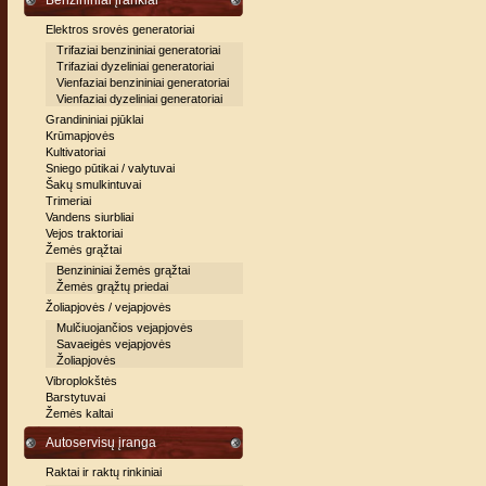
Benzininiai įrankiai
Elektros srovės generatoriai
Trifaziai benzininiai generatoriai
Trifaziai dyzeliniai generatoriai
Vienfaziai benzininiai generatoriai
Vienfaziai dyzeliniai generatoriai
Grandininiai pjūklai
Krūmapjovės
Kultivatoriai
Sniego pūtikai / valytuvai
Šakų smulkintuvai
Trimeriai
Vandens siurbliai
Vejos traktoriai
Žemės grąžtai
Benzininiai žemės grąžtai
Žemės grąžtų priedai
Žoliapjovės / vejapjovės
Mulčiuojančios vejapjovės
Savaeigės vejapjovės
Žoliapjovės
Vibroplokštės
Barstytuvai
Žemės kaltai
Autoservisų įranga
Raktai ir raktų rinkiniai