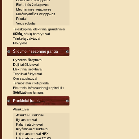
Benzininės žoliapjovės
Elektrinės žoliapjovės
Mechaninės vejapjovės
Mulčiuojančios vejapjovės
Priedai
Vejos robotai
Teleskopiniai elektriniai grandininiai
pjūklai
Trašų, sėklų barstytuvai
Trinkelių valytuvai
Plovyklos
Šildymo ir sezoninė įranga
Dyzeliniai šildytuvai
Dujiniai šildytuvai
Elektriniai šildytuvai
Tepaliniai šildytuvai
Oro sausintuvai
Termostatai ir kiti priedai
Elektriniai infraraudonųjų spindulių
šildytuvai
Sterilizavimo lempos
Rankiniai įrankiai
Atsuktuvai
Atsuktuvų rinkiniai
Ilgi atsuktuvai
Kalami atsuktuvai
Kryžminiai atsuktuvai
L tipo atsuktuvai HEX
L tipo atsuktuvai TORX