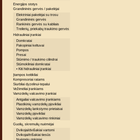
Energijos stotys
Grandininės gervės / pakelėjai
Elektriniai pakelėjai su trosu
Grandininės gervės
Rankinės gervės su kabliais
Treilerių, priekabų traukimo gervės
Hidrauliniai įrankiai
Domkratai
Pakopiniai keltuvai
Pompos
Presai
Stūmimo / traukimo cilindrai
Stūmokliniai domkratai
• Kiti hidrauliniai įrankiai
Įtampos keitikliai
Kompresoriai ratams
Siurbliai dyzelinui-tepalui
Vežimėliai įrankiams
Vamzdelių valcavimo įrankiai
Antgaliai valcavimo įrankiams
Plastikinių vamzdelių pjovikliai
Vamzdelių lankstymo prietaisai
Vamzdelių pjovikliai
Vamzdelių valcavimo rinkiniai
Guolių, skremulių nuėmėjai
Dvikojai/dvišakiai vartomi
Dvikojai/trišakiai tiesūs
Nuėmėjų rinkiniai