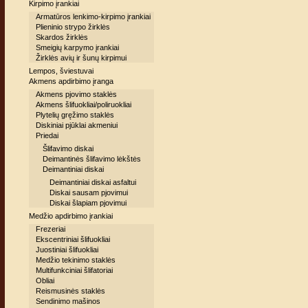
Kirpimo įrankiai
Armatūros lenkimo-kirpimo įrankiai
Plieninio strypo žirklės
Skardos žirklės
Smeigių karpymo įrankiai
Žirklės avių ir šunų kirpimui
Lempos, šviestuvai
Akmens apdirbimo įranga
Akmens pjovimo staklės
Akmens šlifuokliai/poliruokliai
Plytelių gręžimo staklės
Diskiniai pjūklai akmeniui
Priedai
Šlifavimo diskai
Deimantinės šlifavimo lėkštės
Deimantiniai diskai
Deimantiniai diskai asfaltui
Diskai sausam pjovimui
Diskai šlapiam pjovimui
Medžio apdirbimo įrankiai
Frezeriai
Ekscentriniai šlifuokliai
Juostiniai šlifuokliai
Medžio tekinimo staklės
Multifunkciniai šlifatoriai
Obliai
Reismusinės staklės
Sendinimo mašinos