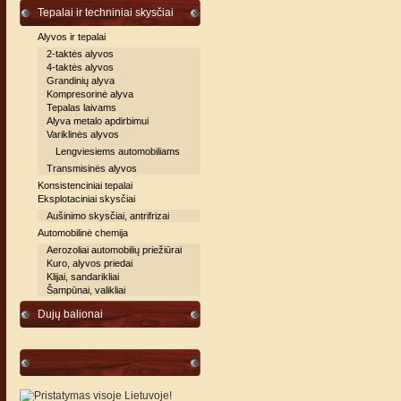
Tepalai ir techniniai skysčiai
Alyvos ir tepalai
2-taktės alyvos
4-taktės alyvos
Grandinių alyva
Kompresorinė alyva
Tepalas laivams
Alyva metalo apdirbimui
Variklinės alyvos
Lengviesiems automobiliams
Transmisinės alyvos
Konsistenciniai tepalai
Eksplotaciniai skysčiai
Aušinimo skysčiai, antrifrizai
Automobilinė chemija
Aerozoliai automobilių priežiūrai
Kuro, alyvos priedai
Klijai, sandarikliai
Šampūnai, valikliai
Dujų balionai