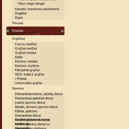
Vinys stogo dangai
Kasetės montavimo pistoletams
Degikliai
Dujos
Pincetai
Priedai
Gręžimui
Frezos medžiui
Grąžtai medžiui
Grąžtai metalui
Kaltai
Karūnos metalui
Karūnos skylėms
Pakopiniai grąžtai
SDS+ kaltai ir grąžtai
• Priedai
Universalūs grąžtai
Pjovimui
Deimantiniai betono, plytelių diskai
Deimantiniai pjūkliniai diskai
Įvairūs pjovimo diskai
Metalo, akmens pjovimo diskai
Pjūklai, geležtės
Deimantiniai diskai
keramikai/akmens masei
Medžio pjovimo diskai be
kietmetalio
Medžio pjovimo diskai su
kietmetaliu
Siaurapjūklių pjūkliukai