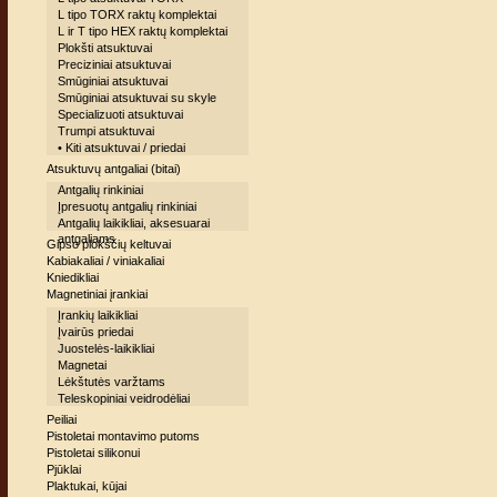
L tipo TORX raktų komplektai
L ir T tipo HEX raktų komplektai
Plokšti atsuktuvai
Preciziniai atsuktuvai
Smūginiai atsuktuvai
Smūginiai atsuktuvai su skyle
Specializuoti atsuktuvai
Trumpi atsuktuvai
• Kiti atsuktuvai / priedai
Atsuktuvų antgaliai (bitai)
Antgalių rinkiniai
Įpresuotų antgalių rinkiniai
Antgalių laikikliai, aksesuarai
antgaliams
Gipso plokščių keltuvai
Kabiakaliai / viniakaliai
Kniedikliai
Magnetiniai įrankiai
Įrankių laikikliai
Įvairūs priedai
Juostelės-laikikliai
Magnetai
Lėkštutės varžtams
Teleskopiniai veidrodėliai
Peiliai
Pistoletai montavimo putoms
Pistoletai silikonui
Pjūklai
Plaktukai, kūjai