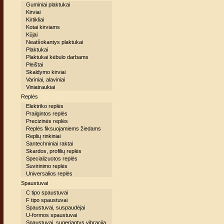
Guminiai plaktukai
Kirviai
Kirtikliai
Kotai kirviams
Kūjai
Neatšokantys plaktukai
Plaktukai
Plaktukai kėbulo darbams
Pleištai
Skaldymo kirviai
Variniai, alaviniai
Viniatraukiai
Replės
Elektriko replės
Prailgintos replės
Precizinės replės
Replės fiksuojamiems žiedams
Replių rinkiniai
Santechniniai raktai
Skardos, profilių replės
Specializuotos replės
Suvirinimo replės
Universalios replės
Spaustuvai
C tipo spaustuvai
F tipo spaustuvai
Spaustuvai, suspaudėjai
U-formos spaustuvai
Spaustuvai, sugeriantys vibraciją