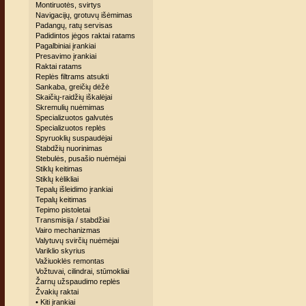
Montiruotės, svirtys
Navigacijų, grotuvų išėmimas
Padangų, ratų servisas
Padidintos jėgos raktai ratams
Pagalbiniai įrankiai
Presavimo įrankiai
Raktai ratams
Replės filtrams atsukti
Sankaba, greičių dėžė
Skaičių-raidžių iškalėjai
Skremulių nuėmimas
Specializuotos galvutės
Specializuotos replės
Spyruoklių suspaudėjai
Stabdžių nuorinimas
Stebulės, pusašio nuėmėjai
Stiklų keitimas
Stiklų kėlikliai
Tepalų išleidimo įrankiai
Tepalų keitimas
Tepimo pistoletai
Transmisija / stabdžiai
Vairo mechanizmas
Valytuvų svirčių nuėmėjai
Variklio skyrius
Važiuoklės remontas
Vožtuvai, cilindrai, stūmokliai
Žarnų užspaudimo replės
Žvakių raktai
• Kiti įrankiai