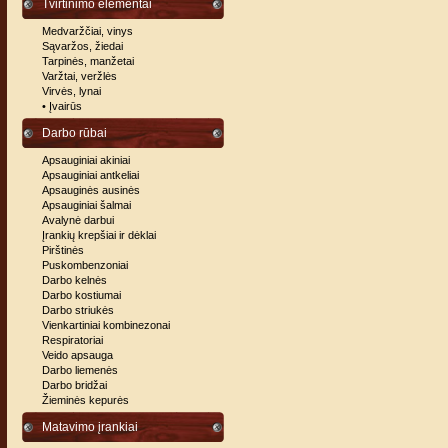
Tvirtinimo elementai
Medvaržčiai, vinys
Sąvaržos, žiedai
Tarpinės, manžetai
Varžtai, veržlės
Virvės, lynai
• Įvairūs
Darbo rūbai
Apsauginiai akiniai
Apsauginiai antkeliai
Apsauginės ausinės
Apsauginiai šalmai
Avalynė darbui
Įrankių krepšiai ir dėklai
Pirštinės
Puskombenzoniai
Darbo kelnės
Darbo kostiumai
Darbo striukės
Vienkartiniai kombinezonai
Respiratoriai
Veido apsauga
Darbo liemenės
Darbo bridžai
Žieminės kepurės
Matavimo įrankiai