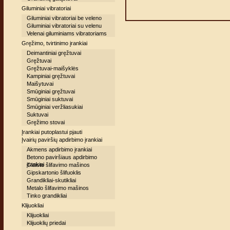
Giluminiai vibratoriai
Giluminiai vibratoriai be veleno
Giluminiai vibratoriai su velenu
Velenai giluminiams vibratoriams
Gręžimo, tvirtinimo įrankiai
Deimantiniai gręžtuvai
Gręžtuvai
Gręžtuvai-maišyklės
Kampiniai gręžtuvai
Maišytuvai
Smūginiai gręžtuvai
Smūginiai suktuvai
Smūginiai veržliasukiai
Suktuvai
Gręžimo stovai
Įrankiai putoplastui pjauti
Įvairių paviršių apdirbimo įrankiai
Akmens apdirbimo įrankiai
Betono paviršiaus apdirbimo
įrankiai
Glaisto šlifavimo mašinos
Gipskartonio šlifuoklis
Grandikliai-skutikliai
Metalo šlifavimo mašinos
Tinko grandikliai
Klijuokliai
Klijuokliai
Klijuoklių priedai