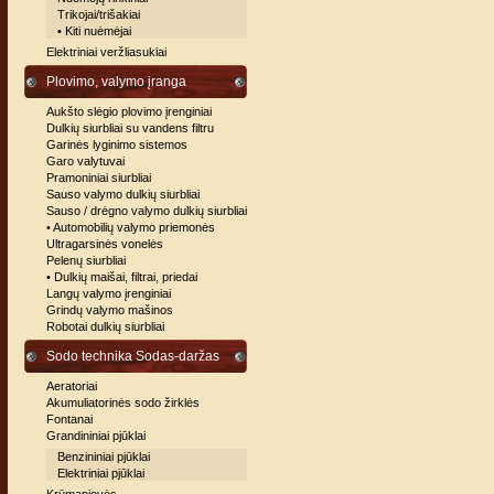
Trikojai/trišakiai
• Kiti nuėmėjai
Elektriniai veržliasukiai
Plovimo, valymo įranga
Aukšto slėgio plovimo įrenginiai
Dulkių siurbliai su vandens filtru
Garinės lyginimo sistemos
Garo valytuvai
Pramoniniai siurbliai
Sauso valymo dulkių siurbliai
Sauso / drėgno valymo dulkių siurbliai
• Automobilių valymo priemonės
Ultragarsinės vonelės
Pelenų siurbliai
• Dulkių maišai, filtrai, priedai
Langų valymo įrenginiai
Grindų valymo mašinos
Robotai dulkių siurbliai
Sodo technika Sodas-daržas
Aeratoriai
Akumuliatorinės sodo žirklės
Fontanai
Grandininiai pjūklai
Benzininiai pjūklai
Elektriniai pjūklai