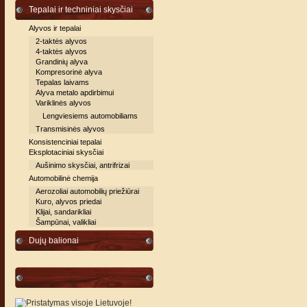
Tepalai ir techniniai skysčiai
Alyvos ir tepalai
2-taktės alyvos
4-taktės alyvos
Grandinių alyva
Kompresorinė alyva
Tepalas laivams
Alyva metalo apdirbimui
Variklinės alyvos
Lengviesiems automobiliams
Transmisinės alyvos
Konsistenciniai tepalai
Eksplotaciniai skysčiai
Aušinimo skysčiai, antrifrizai
Automobilinė chemija
Aerozoliai automobilių priežiūrai
Kuro, alyvos priedai
Klijai, sandarikliai
Šampūnai, valikliai
Dujų balionai