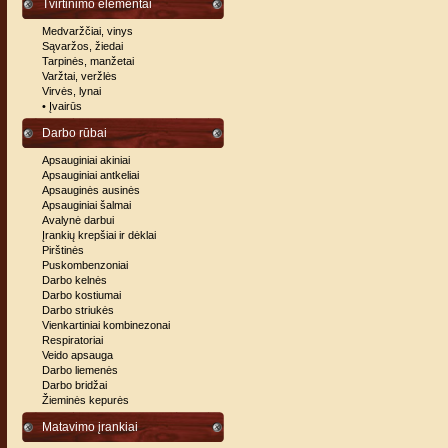
Tvirtinimo elementai
Medvaržčiai, vinys
Sąvaržos, žiedai
Tarpinės, manžetai
Varžtai, veržlės
Virvės, lynai
• Įvairūs
Darbo rūbai
Apsauginiai akiniai
Apsauginiai antkeliai
Apsauginės ausinės
Apsauginiai šalmai
Avalynė darbui
Įrankių krepšiai ir dėklai
Pirštinės
Puskombenzoniai
Darbo kelnės
Darbo kostiumai
Darbo striukės
Vienkartiniai kombinezonai
Respiratoriai
Veido apsauga
Darbo liemenės
Darbo bridžai
Žieminės kepurės
Matavimo įrankiai