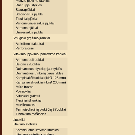
Medžio pjovimo staklės
Rastų pjaustyklės
Siaurapjūkliai
Stacionarūs pjūklai
Tiesiniai pjūklai
Vartomi universalūs pjūklai
Akmens pjūklai
Universalūs pjūklai
Smūginio gręžimo įrankiai
Atskėlimo plaktukai
Perforatoriai
Šlifavimo, pjovimo, poliravimo įrankiai
Akmens poliruokliai
Betono šlifuokliai
Deimantinės plytelių pjaustyklės
Deimantinės trinkelių pjaustyklės
Kampiniai šlifuokliai (iki Ø 125 mm)
Kampiniai šlifuokliai (iki Ø 230 mm)
Mūro frezos
Poliruokliai
Šlifuokliai glaistui
Tiesiniai šlifuokliai
Multišlifuokliai
Termoizoliacinių plokščių šlifuokliai
Tinkavimo mašinėlės
Lituokliai
Litavimo stotelės
Kombinuotos litavimo stotelės
Litavimo stotelės su dūmų