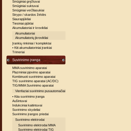
Smūginiai gręžtuvai
Smūginiai suktuvai
Smūginiai veržliasukiai
Strypo / skardos žirklės
Siaurapjūkliai
Tiesiniai pjūklai
Akumuliatoriai ir krovikliai
Akumuliatoriai
Akumuliatorių įkrovikliai
Įrankių rinkiniai / komplektai
• Kiti akumuliatoriniai įrankiai
Trimeriai
Suvirinimo įranga
MMA suvirinimo aparatai
Plazminiai pjovimo aparatai
Kombinuoti suvirinimo aparatai
TIG suvirinimo aparatai (AC/DC)
TIG/MMA Suvirinimo aparatai
Vienfaziai suvirinimo pusautomačiai
• Kita suvirinimo įranga
Aušintuvai
Indukciniai kaitintuvai
Suvirinimo skydeliai
Suvirinimo įrangos priedai
Suvirinimo elektrodai
Suvirinimo elektrodai MMA
Suvirinimo elektrodai TIG