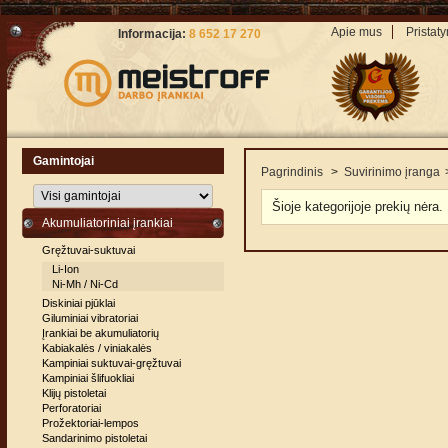
Apie mus
Pristat
Informacija:
8 652 17 270
Gamintojai
Pagrindinis
>
Suvirinimo įranga
Šioje kategorijoje prekių nėra
Akumuliatoriniai įrankiai
Gręžtuvai-suktuvai
Li-Ion
Ni-Mh / Ni-Cd
Diskiniai pjūklai
Giluminiai vibratoriai
Įrankiai be akumuliatorių
Kabiakalės / viniakalės
Kampiniai suktuvai-gręžtuvai
Kampiniai šlifuokliai
Klijų pistoletai
Perforatoriai
Prožektoriai-lempos
Sandarinimo pistoletai