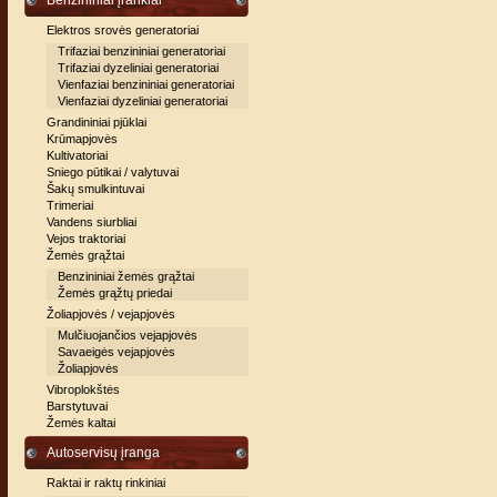
Benzininiai įrankiai
Elektros srovės generatoriai
Trifaziai benzininiai generatoriai
Trifaziai dyzeliniai generatoriai
Vienfaziai benzininiai generatoriai
Vienfaziai dyzeliniai generatoriai
Grandininiai pjūklai
Krūmapjovės
Kultivatoriai
Sniego pūtikai / valytuvai
Šakų smulkintuvai
Trimeriai
Vandens siurbliai
Vejos traktoriai
Žemės grąžtai
Benzininiai žemės grąžtai
Žemės grąžtų priedai
Žoliapjovės / vejapjovės
Mulčiuojančios vejapjovės
Savaeigės vejapjovės
Žoliapjovės
Vibroplokštės
Barstytuvai
Žemės kaltai
Autoservisų įranga
Raktai ir raktų rinkiniai