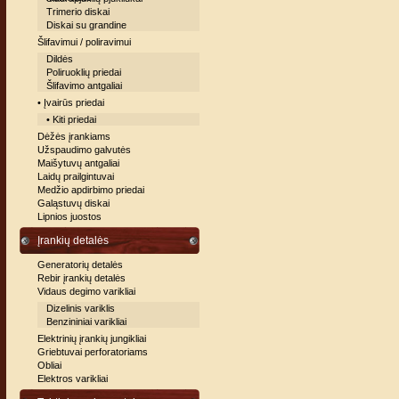
Trimerio diskai
Diskai su grandine
Šlifavimui / poliravimui
Dildės
Poliruoklių priedai
Šlifavimo antgaliai
• Įvairūs priedai
• Kiti priedai
Dėžės įrankiams
Užspaudimo galvutės
Maišytuvų antgaliai
Laidų prailgintuvai
Medžio apdirbimo priedai
Galąstuvų diskai
Lipnios juostos
Įrankių detalės
Generatorių detalės
Rebir įrankių detalės
Vidaus degimo varikliai
Dizelinis variklis
Benzininiai varikliai
Elektrinių įrankių jungikliai
Griebtuvai perforatoriams
Obliai
Elektros varikliai