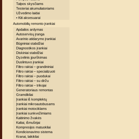
Talpos skysčiams
Testeriai akumuliatoriams
Užvedimo laidai
• Kiti aksesuarai
Automobilių remonto įrankiai
Apdailos ardymas
Autoservisų įranga
Avarinio atidarymo įrankiai
Būgniniai stabdžiai
Diagnostikos įrankiai
Diskiniai stabdžiai
Dyzelinis įpurškimas
Duslintuvo įrankiai
Filtro raktai – grandininiai
Filtro raktai – specializuoti
Filtro raktai – puodukai
Filtro raktai – su diržu
Filtro raktai – trikojai
Generatoriaus remontas
Gramdikliai
Įrankiai iš komplektų
Įrankiai mikroautobusams
Įrankiai motociklams
Įrankiai sunkvežimiams
Kaitinimo žvakės
Kaltai, išmušėjai
Kompresijos matuokliai
Kondicionavimo sistema
Kranai, laikikliai