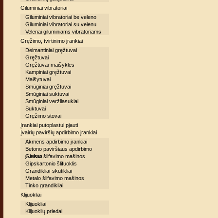
Giluminiai vibratoriai
Giluminiai vibratoriai be veleno
Giluminiai vibratoriai su velenu
Velenai giluminiams vibratoriams
Gręžimo, tvirtinimo įrankiai
Deimantiniai gręžtuvai
Gręžtuvai
Gręžtuvai-maišyklės
Kampiniai gręžtuvai
Maišytuvai
Smūginiai gręžtuvai
Smūginiai suktuvai
Smūginiai veržliasukiai
Suktuvai
Gręžimo stovai
Įrankiai putoplastui pjauti
Įvairių paviršių apdirbimo įrankiai
Akmens apdirbimo įrankiai
Betono paviršiaus apdirbimo
įrankiai
Glaisto šlifavimo mašinos
Gipskartonio šlifuoklis
Grandikliai-skutikliai
Metalo šlifavimo mašinos
Tinko grandikliai
Klijuokliai
Klijuokliai
Klijuoklių priedai