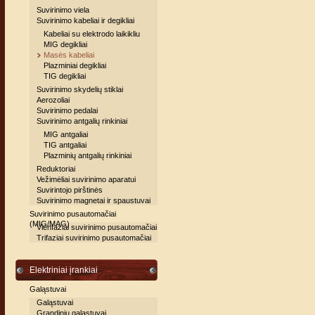
Suvirinimo viela
Suvirinimo kabeliai ir degikliai
Kabeliai su elektrodo laikikliu
MIG degikliai
Masės kabeliai
Plazminiai degikliai
TIG degikliai
Suvirinimo skydelių stiklai
Aerozoliai
Suvirinimo pedalai
Suvirinimo antgalių rinkiniai
MIG antgaliai
TIG antgaliai
Plazminių antgalių rinkiniai
Reduktoriai
Vežimėliai suvirinimo aparatui
Suvirintojo pirštinės
Suvirinimo magnetai ir spaustuvai
Suvirinimo pusautomačiai
(MIG/MAG)
Vienfaziai suvirinimo pusautomačiai
Trifaziai suvirinimo pusautomačiai
Elektriniai įrankiai
Galąstuvai
Galąstuvai
Grandinių galąstuvai