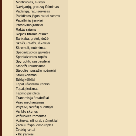
Montiruotės, svirtys
Navigacijų, grotuvų išėmimas
Padangų, ratų servisas
Padidintos jėgos raktai ratams
Pagalbiniai įrankiai
Presavimo įrankiai
Raktai ratams
Replės filtrams atsukti
Sankaba, greičių dėžė
Skaičių-raidžių iškalėjai
Skremulių nuėmimas
Specializuotos galvutės
Specializuotos replės
Spyruoklių suspaudėjai
Stabdžių nuorinimas
Stebulės, pusašio nuėmėjai
Stiklų keitimas
Stiklų kėlikliai
Tepalų išleidimo įrankiai
Tepalų keitimas
Tepimo pistoletai
Transmisija / stabdžiai
Vairo mechanizmas
Valytuvų svirčių nuėmėjai
Variklio skyrius
Važiuoklės remontas
Vožtuvai, cilindrai, stūmokliai
Žarnų užspaudimo replės
Žvakių raktai
• Kiti įrankiai