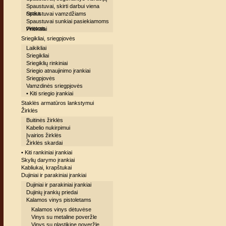
Spaustuvai, skirti darbui viena
ranka
Spaustuvai vamzdžiams
Spaustuvai sunkiai pasiekiamoms
vietoms
Priekalai
Sriegikliai, sriegpjovės
Laikikliai
Sriegikliai
Sriegiklių rinkiniai
Sriegio atnaujinimo įrankiai
Sriegpjovės
Vamzdinės sriegpjovės
• Kiti sriegio įrankiai
Staklės armatūros lankstymui
Žirklės
Buitinės žirklės
Kabelio nukirpimui
Įvairios žirklės
Žirklės skardai
• Kiti rankiniai įrankiai
Skylių darymo įrankiai
Kabliukai, krapštukai
Dujiniai ir parakiniai įrankiai
Dujiniai ir parakiniai įrankiai
Dujinių įrankių priedai
Kalamos vinys pistoletams
Kalamos vinys dėtuvėse
Vinys su metaline poveržle
Vinys su plastikine poveržle