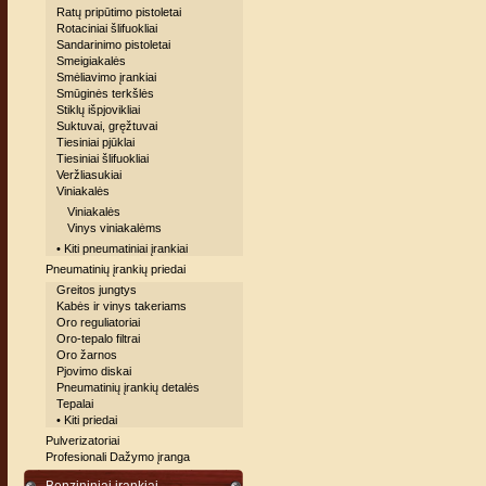
Ratų pripūtimo pistoletai
Rotaciniai šlifuokliai
Sandarinimo pistoletai
Smeigiakalės
Smėliavimo įrankiai
Smūginės terkšlės
Stiklų išpjovikliai
Suktuvai, gręžtuvai
Tiesiniai pjūklai
Tiesiniai šlifuokliai
Veržliasukiai
Viniakalės
Viniakalės
Vinys viniakalėms
• Kiti pneumatiniai įrankiai
Pneumatinių įrankių priedai
Greitos jungtys
Kabės ir vinys takeriams
Oro reguliatoriai
Oro-tepalo filtrai
Oro žarnos
Pjovimo diskai
Pneumatinių įrankių detalės
Tepalai
• Kiti priedai
Pulverizatoriai
Profesionali Dažymo įranga