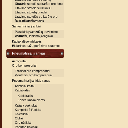
ištraukimu
Litavimo stotelė su karšto oro fenu
Litavimo stotelė su lituokliu
Litavimo stotelių priedai
Litavimo stotelės su karšto oro
fenu ir lituokliu
BGA litavimo stotelės
Santechniniai įrankiai
Plastikinių vamzdžių suvirinimo
aparatai
Vamzdžių lenkimo įrenginiai
Kabiakalės/viniakalės
Elektrinės dažų purškimo sistemos
Pneumatiniai įrankiai
Aerografai
Oro kompresoriai
Trifaziai oro kompresoriai
Vienfaziai oro kompresoriai
Pneumatiniai įrankiai, įranga
Adatiniai kaltai
Kabiakalės
Kabiakalės
Kabės kabiakalėms
Kaltai / plaktukai
Kampiniai šlifuokliai
Kniedikliai
Obliai
Oro pūtikliai
Pneumo rinkiniai