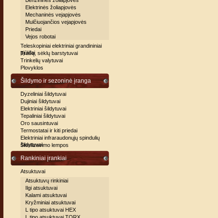
Benzininės žoliapjovės
Elektrinės žoliapjovės
Mechaninės vejapjovės
Mulčiuojančios vejapjovės
Priedai
Vejos robotai
Teleskopiniai elektriniai grandininiai
pjūklai
Trašų, sėklų barstytuvai
Trinkelių valytuvai
Plovyklos
Šildymo ir sezoninė įranga
Dyzeliniai šildytuvai
Dujiniai šildytuvai
Elektriniai šildytuvai
Tepaliniai šildytuvai
Oro sausintuvai
Termostatai ir kiti priedai
Elektriniai infraraudonųjų spindulių
šildytuvai
Sterilizavimo lempos
Rankiniai įrankiai
Atsuktuvai
Atsuktuvų rinkiniai
Ilgi atsuktuvai
Kalami atsuktuvai
Kryžminiai atsuktuvai
L tipo atsuktuvai HEX
L tipo atsuktuvai TORX