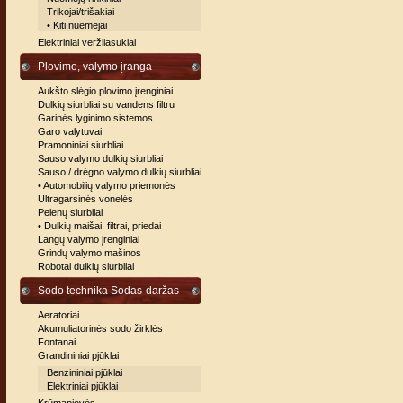
Trikojai/trišakiai
• Kiti nuėmėjai
Elektriniai veržliasukiai
Plovimo, valymo įranga
Aukšto slėgio plovimo įrenginiai
Dulkių siurbliai su vandens filtru
Garinės lyginimo sistemos
Garo valytuvai
Pramoniniai siurbliai
Sauso valymo dulkių siurbliai
Sauso / drėgno valymo dulkių siurbliai
• Automobilių valymo priemonės
Ultragarsinės vonelės
Pelenų siurbliai
• Dulkių maišai, filtrai, priedai
Langų valymo įrenginiai
Grindų valymo mašinos
Robotai dulkių siurbliai
Sodo technika Sodas-daržas
Aeratoriai
Akumuliatorinės sodo žirklės
Fontanai
Grandininiai pjūklai
Benzininiai pjūklai
Elektriniai pjūklai