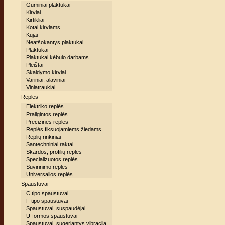
Guminiai plaktukai
Kirviai
Kirtikliai
Kotai kirviams
Kūjai
Neatšokantys plaktukai
Plaktukai
Plaktukai kėbulo darbams
Pleištai
Skaldymo kirviai
Variniai, alaviniai
Viniatraukiai
Replės
Elektriko replės
Prailgintos replės
Precizinės replės
Replės fiksuojamiems žiedams
Replių rinkiniai
Santechniniai raktai
Skardos, profilių replės
Specializuotos replės
Suvirinimo replės
Universalios replės
Spaustuvai
C tipo spaustuvai
F tipo spaustuvai
Spaustuvai, suspaudėjai
U-formos spaustuvai
Spaustuvai, sugeriantys vibraciją