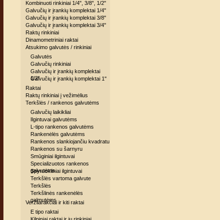
Kombinuoti rinkiniai 1/4", 3/8", 1/2"
Galvučių ir įrankių komplektai 1/4"
Galvučių ir įrankių komplektai 3/8"
Galvučių ir įrankių komplektai 3/4"
Raktų rinkiniai
Dinamometriniai raktai
Atsukimo galvutės / rinkiniai
Galvutės
Galvučių rinkiniai
Galvučių ir įrankių komplektai
1/2"
Galvučių ir įrankių komplektai 1"
Raktai
Raktų rinkiniai į vežimėlius
Terkšlės / rankenos galvutėms
Galvučių laikikliai
Ilgintuvai galvutėms
L-tipo rankenos galvutėms
Rankenėlės galvutėms
Rankenos slankiojančiu kvadratu
Rankenos su šarnyru
Smūginiai ilgintuvai
Specializuotos rankenos
galvutėms
Spyruokliniai ilgintuvai
Terkšlės vartoma galvute
Terkšlės
Terkšlinės rankenėlės
galmutėms
Veržliarakčiai ir kiti raktai
E tipo raktai
Kilpiniai raktai ir jų rinkiniai