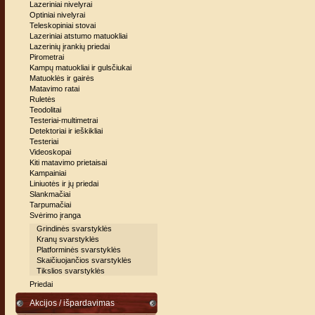
Lazeriniai nivelyrai
Optiniai nivelyrai
Teleskopiniai stovai
Lazeriniai atstumo matuokliai
Lazerinių įrankių priedai
Pirometrai
Kampų matuokliai ir gulsčiukai
Matuoklės ir gairės
Matavimo ratai
Ruletės
Teodolitai
Testeriai-multimetrai
Detektoriai ir ieškikliai
Testeriai
Videoskopai
Kiti matavimo prietaisai
Kampainiai
Liniuotės ir jų priedai
Slankmačiai
Tarpumačiai
Svėrimo įranga
Grindinės svarstyklės
Kranų svarstyklės
Platforminės svarstyklės
Skaičiuojančios svarstyklės
Tikslios svarstyklės
Priedai
Akcijos / išpardavimas