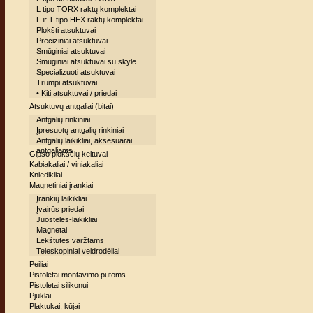
L tipo TORX raktų komplektai
L ir T tipo HEX raktų komplektai
Plokšti atsuktuvai
Preciziniai atsuktuvai
Smūginiai atsuktuvai
Smūginiai atsuktuvai su skyle
Specializuoti atsuktuvai
Trumpi atsuktuvai
• Kiti atsuktuvai / priedai
Atsuktuvų antgaliai (bitai)
Antgalių rinkiniai
Įpresuotų antgalių rinkiniai
Antgalių laikikliai, aksesuarai
antgaliams
Gipso plokščių keltuvai
Kabiakaliai / viniakaliai
Kniedikliai
Magnetiniai įrankiai
Įrankių laikikliai
Įvairūs priedai
Juostelės-laikikliai
Magnetai
Lėkštutės varžtams
Teleskopiniai veidrodėliai
Peiliai
Pistoletai montavimo putoms
Pistoletai silikonui
Pjūklai
Plaktukai, kūjai