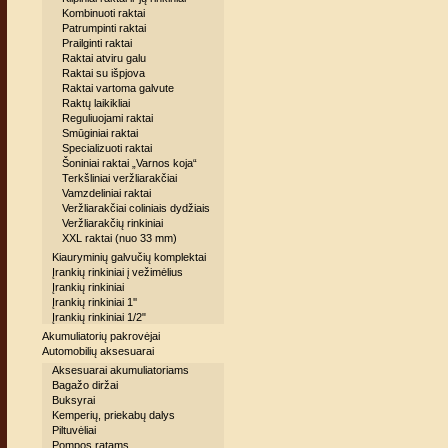
Kombinuoti raktai
Patrumpinti raktai
Prailginti raktai
Raktai atviru galu
Raktai su išpjova
Raktai vartoma galvute
Raktų laikikliai
Reguliuojami raktai
Smūginiai raktai
Specializuoti raktai
Šoniniai raktai „Varnos koja“
Terkšliniai veržliarakčiai
Vamzdeliniai raktai
Veržliarakčiai coliniais dydžiais
Veržliarakčių rinkiniai
XXL raktai (nuo 33 mm)
Kiauryminių galvučių komplektai
Įrankių rinkiniai į vežimėlius
Įrankių rinkiniai
Įrankių rinkiniai 1''
Įrankių rinkiniai 1/2"
Akumuliatorių pakrovėjai
Automobilių aksesuarai
Aksesuarai akumuliatoriams
Bagažo diržai
Buksyrai
Kemperių, priekabų dalys
Piltuvėliai
Pompos ratams