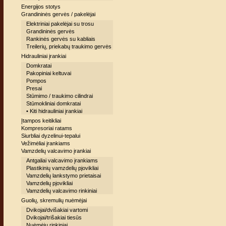
Energijos stotys
Grandininės gervės / pakelėjai
Elektriniai pakelėjai su trosu
Grandininės gervės
Rankinės gervės su kabliais
Treilerių, priekabų traukimo gervės
Hidrauliniai įrankiai
Domkratai
Pakopiniai keltuvai
Pompos
Presai
Stūmimo / traukimo cilindrai
Stūmokliniai domkratai
• Kiti hidrauliniai įrankiai
Įtampos keitikliai
Kompresoriai ratams
Siurbliai dyzelinui-tepalui
Vežimėliai įrankiams
Vamzdelių valcavimo įrankiai
Antgaliai valcavimo įrankiams
Plastikinių vamzdelių pjovikliai
Vamzdelių lankstymo prietaisai
Vamzdelių pjovikliai
Vamzdelių valcavimo rinkiniai
Guolių, skremulių nuėmėjai
Dvikojai/dvišakiai vartomi
Dvikojai/trišakiai tiesūs
Nuėmėjų rinkiniai