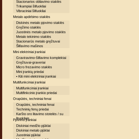
Stacionarios obliavimo staklės
Trikampiai šlifuokliai
Vibraciniai šlifuokliai
Metalo apdirbimo staklės
Diskinės metalo pjovimo staklės
Gręžimo staklės
Juostinės metalo pjovimo staklės
Metalo tekinimo staklės
Stacionarūs metalo gręžtuvai
Šlifavimo mašinos
Mini elektriniai įrankiai
Graviravimo-šlifavimo komplektai
Gręžtuvai-graveriai
Micro frezavimo staklės
Mini įrankių priedai
• Kiti mini elektriniai įrankiai
Multifunkciniai įrankiai
Multifunkciniai įrankiai
Multifinkcinio įrankio priedai
Orapūtės, techniniai fenai
Orapūtės, techniniai fenai
Techninių fenų priedai
Karšto oro litavimo stotelės / su
lituokliais
Pjovimo įrankiai
Diskiniai medžio pjūklai
Diskiniai metalo pjūklai
Juostiniai pjūklai