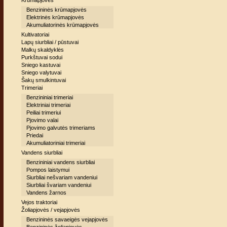
Krūmapjovės
Benzininės krūmapjovės
Elektrinės krūmapjovės
Akumuliatorinės krūmapjovės
Kultivatoriai
Lapų siurbliai / pūstuvai
Malkų skaldyklės
Purkštuvai sodui
Sniego kastuvai
Sniego valytuvai
Šakų smulkintuvai
Trimeriai
Benzininiai trimeriai
Elektriniai trimeriai
Peiliai trimeriui
Pjovimo valai
Pjovimo galvutės trimeriams
Priedai
Akumuliatoriniai trimeriai
Vandens siurbliai
Benzininiai vandens siurbliai
Pompos laistymui
Siurbliai nešvariam vandeniui
Siurbliai švariam vandeniui
Vandens žarnos
Vejos traktoriai
Žoliapjovės / vejapjovės
Benzininės savaeigės vejapjovės