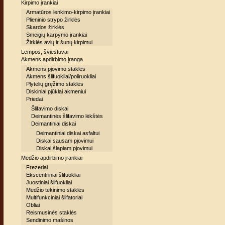
Kirpimo įrankiai
Armatūros lenkimo-kirpimo įrankiai
Plieninio strypo žirklės
Skardos žirklės
Smeigių karpymo įrankiai
Žirklės avių ir šunų kirpimui
Lempos, šviestuvai
Akmens apdirbimo įranga
Akmens pjovimo staklės
Akmens šlifuokliai/poliruokliai
Plytelių gręžimo staklės
Diskiniai pjūklai akmeniui
Priedai
Šlifavimo diskai
Deimantinės šlifavimo lėkštės
Deimantiniai diskai
Deimantiniai diskai asfaltui
Diskai sausam pjovimui
Diskai šlapiam pjovimui
Medžio apdirbimo įrankiai
Frezeriai
Ekscentriniai šlifuokliai
Juostiniai šlifuokliai
Medžio tekinimo staklės
Multifunkciniai šlifatoriai
Obliai
Reismusinės staklės
Sendinimo mašinos