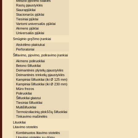
Medžio pjovimo staklės
Rastų pjaustyklės
Siaurapjūkliai
Stacionarūs pjūklai
Tiesiniai pjūklai
Vartomi universalūs pjūklai
Akmens pjūklai
Universalūs pjūklai
Smūginio gręžimo įrankiai
Atskėlimo plaktukai
Perforatoriai
Šlifavimo, pjovimo, poliravimo įrankiai
Akmens poliruokliai
Betono šlifuokliai
Deimantinės plytelių pjaustyklės
Deimantinės trinkelių pjaustyklės
Kampiniai šlifuokliai (iki Ø 125 mm)
Kampiniai šlifuokliai (iki Ø 230 mm)
Mūro frezos
Poliruokliai
Šlifuokliai glaistui
Tiesiniai šlifuokliai
Multišlifuokliai
Termoizoliacinių plokščių šlifuokliai
Tinkavimo mašinėlės
Lituokliai
Litavimo stotelės
Kombinuotos litavimo stotelės
Litavimo stotelės su dūmų