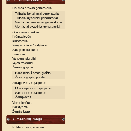
Benzininiai įrankiai
Elektros srovės generatoriai
Trifaziai benzininiai generatoriai
Trifaziai dyzeliniai generatoriai
Vienfaziai benzininiai generatoriai
Vienfaziai dyzeliniai generatoriai
Grandininiai pjūklai
Krūmapjovės
Kultivatoriai
Sniego pūtikai / valytuvai
Šakų smulkintuvai
Trimeriai
Vandens siurbliai
Vejos traktoriai
Žemės grąžtai
Benzininiai žemės grąžtai
Žemės grąžtų priedai
Žoliapjovės / vejapjovės
Mulčiuojančios vejapjovės
Savaeigės vejapjovės
Žoliapjovės
Vibroplokštės
Barstytuvai
Žemės kaltai
Autoservisų įranga
Raktai ir raktų rinkiniai