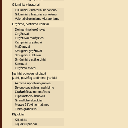
Giluminiai vibratoriai
Giluminiai vibratoriai be veleno
Giluminiai vibratoriai su velenu
Velenai giluminiams vibratoriams
Gręžimo, tvirtinimo įrankiai
Deimantiniai gręžtuvai
Gręžtuvai
Gręžtuvai-maišyklės
Kampiniai gręžtuvai
Maišytuvai
Smūginiai gręžtuvai
Smūginiai suktuvai
Smūginiai veržliasukiai
Suktuvai
Gręžimo stovai
Įrankiai putoplastui pjauti
Įvairių paviršių apdirbimo įrankiai
Akmens apdirbimo įrankiai
Betono paviršiaus apdirbimo
įrankiai
Glaisto šlifavimo mašinos
Gipskartonio šlifuoklis
Grandikliai-skutikliai
Metalo šlifavimo mašinos
Tinko grandikliai
Klijuokliai
Klijuokliai
Klijuoklių priedai