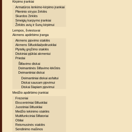
Kirpimo įrankiai
Armatūros lenkimo-kirpimo įrankiai
Plieninio strypo žirklės
Skardos žirklės
Smeigių karpymo įrankiai
Žirklės avių ir šunų kirpimui
Lempos, šviestuvai
Akmens apdirbimo įranga
Akmens pjovimo staklės
Akmens šlifuokliai/poliruokliai
Plytelių gręžimo staklės
Diskiniai pjūklai akmeniui
Priedai
Šlifavimo diskai
Deimantinės šlifavimo lėkštės
Deimantiniai diskai
Deimantiniai diskai asfaltui
Diskai sausam pjovimui
Diskai šlapiam pjovimui
Medžio apdirbimo įrankiai
Frezeriai
Ekscentriniai šlifuokliai
Juostiniai šlifuokliai
Medžio tekinimo staklės
Multifunkciniai šlifatoriai
Obliai
Reismusinės staklės
Sendinimo mašinos