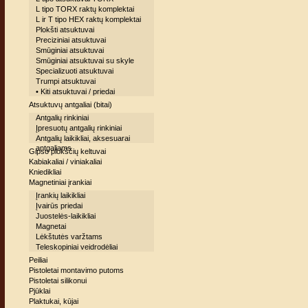
L tipo TORX raktų komplektai
L ir T tipo HEX raktų komplektai
Plokšti atsuktuvai
Preciziniai atsuktuvai
Smūginiai atsuktuvai
Smūginiai atsuktuvai su skyle
Specializuoti atsuktuvai
Trumpi atsuktuvai
• Kiti atsuktuvai / priedai
Atsuktuvų antgaliai (bitai)
Antgalių rinkiniai
Įpresuotų antgalių rinkiniai
Antgalių laikikliai, aksesuarai
antgaliams
Gipso plokščių keltuvai
Kabiakaliai / viniakaliai
Kniedikliai
Magnetiniai įrankiai
Įrankių laikikliai
Įvairūs priedai
Juostelės-laikikliai
Magnetai
Lėkštutės varžtams
Teleskopiniai veidrodėliai
Peiliai
Pistoletai montavimo putoms
Pistoletai silikonui
Pjūklai
Plaktukai, kūjai