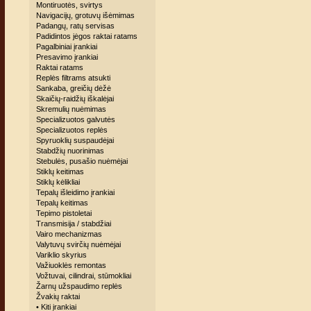
Montiruotės, svirtys
Navigacijų, grotuvų išėmimas
Padangų, ratų servisas
Padidintos jėgos raktai ratams
Pagalbiniai įrankiai
Presavimo įrankiai
Raktai ratams
Replės filtrams atsukti
Sankaba, greičių dėžė
Skaičių-raidžių iškalėjai
Skremulių nuėmimas
Specializuotos galvutės
Specializuotos replės
Spyruoklių suspaudėjai
Stabdžių nuorinimas
Stebulės, pusašio nuėmėjai
Stiklų keitimas
Stiklų kėlikliai
Tepalų išleidimo įrankiai
Tepalų keitimas
Tepimo pistoletai
Transmisija / stabdžiai
Vairo mechanizmas
Valytuvų svirčių nuėmėjai
Variklio skyrius
Važiuoklės remontas
Vožtuvai, cilindrai, stūmokliai
Žarnų užspaudimo replės
Žvakių raktai
• Kiti įrankiai