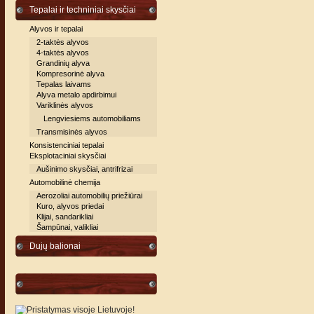
Tepalai ir techniniai skysčiai
Alyvos ir tepalai
2-taktės alyvos
4-taktės alyvos
Grandinių alyva
Kompresorinė alyva
Tepalas laivams
Alyva metalo apdirbimui
Variklinės alyvos
Lengviesiems automobiliams
Transmisinės alyvos
Konsistenciniai tepalai
Eksplotaciniai skysčiai
Aušinimo skysčiai, antrifrizai
Automobilinė chemija
Aerozoliai automobilių priežiūrai
Kuro, alyvos priedai
Klijai, sandarikliai
Šampūnai, valikliai
Dujų balionai