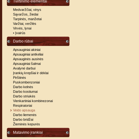
Tvirtinimo elementai
Medvaržčiai, vinys
Sąvaržos, žiedai
Tarpinės, manžetai
Varžtai, veržlės
Virvės, lynai
• Įvairūs
Darbo rūbai
Apsauginiai akiniai
Apsauginiai antkeliai
Apsauginės ausinės
Apsauginiai šalmai
Avalynė darbui
Įrankių krepšiai ir dėklai
Pirštinės
Puskombenzoniai
Darbo kelnės
Darbo kostiumai
Darbo striukės
Vienkartiniai kombinezonai
Respiratoriai
Veido apsauga
Darbo liemenės
Darbo bridžai
Žieminės kepurės
Matavimo įrankiai