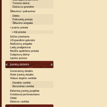
Trimerio diskai
Diskai su grandine
Šlifavimui / poliravimui
Dildės
Poliruoklių priedai
Šlifavimo antgaliai
• Įvairūs priedai
• Kiti priedai
Dėžės įrankiams
Užspaudimo galvutės
Maišytuvų antgaliai
Laidų prailgintuvai
Medžio apdirbimo priedai
Galąstuvų diskai
Lipnios juostos
Įrankių detalės
Generatorių detalės
Rebir įrankių detalės
Vidaus degimo varikliai
Dizelinis variklis
Benzininiai varikliai
Elektrinių įrankių jungikliai
Griebtuvai perforatoriams
Obliai
Elektros varikliai