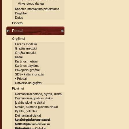
Vinys stogo dangai
Kasetės montavimo pistoletams
Degikliai
Dujos
Pincetai
Priedai
Gręžimui
Frezos medžiui
Grąžtai medžiui
Grąžtai metalui
Kaltai
Karūnos metalui
Karūnos skylėms
Pakopiniai grąžtai
SDS+ kaltai ir grąžtai
• Priedai
Universalūs grąžtai
Pjovimui
Deimantiniai betono, plytelių diskai
Deimantiniai pjūkliniai diskai
Įvairūs pjovimo diskai
Metalo, akmens pjovimo diskai
Pjūklai, geležtės
Deimantiniai diskai
keramikai/akmens masei
Medžio pjovimo diskai be
kietmetalio
Medžio pjovimo diskai su
kietmetaliu
Siaurapjūklių pjūkliukai