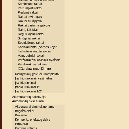
Kombinuoti raktai
Patrumpinti raktai
Prailginti raktai
Raktai atviru galu
Raktai su išpjova
Raktai vartoma galvute
Raktų laikikliai
Reguliuojami raktai
Smūginiai raktai
Specializuoti raktai
Šoniniai raktai „Varnos koja“
Terkšliniai veržliarakčiai
Vamzdeliniai raktai
Veržliarakčiai coliniais dydžiais
Veržliarakčių rinkiniai
XXL raktai (nuo 33 mm)
Kiauryminių galvučių komplektai
Įrankių rinkiniai į vežimėlius
Įrankių rinkiniai
Įrankių rinkiniai 1''
Įrankių rinkiniai 1/2"
Akumuliatorių pakrovėjai
Automobilių aksesuarai
Aksesuarai akumuliatoriams
Bagažo diržai
Buksyrai
Kemperių, priekabų dalys
Piltuvėliai
Pompos ratams