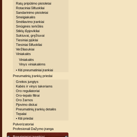
Ratų pripūtimo pistoletai
Rotaciniai šlifuokliai
Sandarinimo pistoletai
Smeigiakalės
Smėliavimo įrankiai
Smūginės terkšlės
Stiklų išpjovikliai
Suktuvai, gręžtuvai
Tiesiniai pjūklai
Tiesiniai šlifuokliai
Veržliasukiai
Viniakalės
Viniakalės
Vinys viniakalėms
• Kiti pneumatiniai įrankiai
Pneumatinių įrankių priedai
Greitos jungtys
Kabės ir vinys takeriams
Oro reguliatoriai
Oro-tepalo filtrai
Oro žarnos
Pjovimo diskai
Pneumatinių įrankių detalės
Tepalai
• Kiti priedai
Pulverizatoriai
Profesionali Dažymo įranga