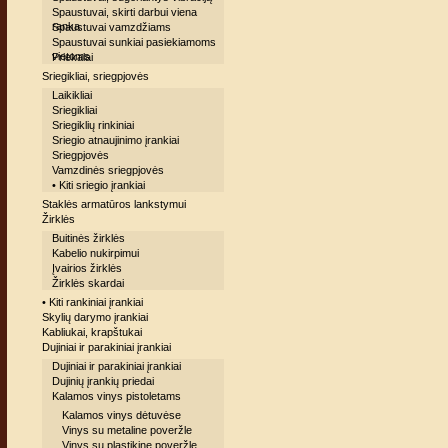
Spaustuvai, skirti darbui viena
ranka
Spaustuvai vamzdžiams
Spaustuvai sunkiai pasiekiamoms
vietoms
Priekalai
Sriegikliai, sriegpjovės
Laikikliai
Sriegikliai
Sriegiklių rinkiniai
Sriegio atnaujinimo įrankiai
Sriegpjovės
Vamzdinės sriegpjovės
• Kiti sriegio įrankiai
Staklės armatūros lankstymui
Žirklės
Buitinės žirklės
Kabelio nukirpimui
Įvairios žirklės
Žirklės skardai
• Kiti rankiniai įrankiai
Skylių darymo įrankiai
Kabliukai, krapštukai
Dujiniai ir parakiniai įrankiai
Dujiniai ir parakiniai įrankiai
Dujinių įrankių priedai
Kalamos vinys pistoletams
Kalamos vinys dėtuvėse
Vinys su metaline poveržle
Vinys su plastikine poveržle