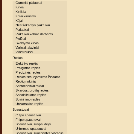
Guminiai plaktukai
Kirviai
Kirtikliai
Kotai kirviams
Kūjai
Neatšokantys plaktukai
Plaktukai
Plaktukai kėbulo darbams
Pleištai
Skaldymo kirviai
Variniai, alaviniai
Viniatraukiai
Replės
Elektriko replės
Prailgintos replės
Precizinės replės
Replės fiksuojamiems žiedams
Replių rinkiniai
Santechniniai raktai
Skardos, profilių replės
Specializuotos replės
Suvirinimo replės
Universalios replės
Spaustuvai
C tipo spaustuvai
F tipo spaustuvai
Spaustuvai, suspaudėjai
U-formos spaustuvai
Spaustuvai, sugeriantys vibraciją