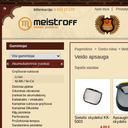
Apie mus
Pristat
Informacija:
8 652 17 270
Gamintojai
Pagrindinis
>
Darbo rūbai
>
Vei
Veido apsauga
Akumuliatoriniai įrankiai
Sąrašo vaizdas
Gręžtuvai-suktuvai
Li-Ion
Ni-Mh / Ni-Cd
Diskiniai pjūklai
Giluminiai vibratoriai
Įrankiai be akumuliatorių
Kabiakalės / viniakalės
Kampiniai suktuvai-gręžtuvai
Kampiniai šlifuokliai
Klijų pistoletai
Perforatoriai
Sietelis skydeliui KK-
Apsaugin
Prožektoriai-lempos
5003
skydelis 
Sandarinimo pistoletai
4,00 €