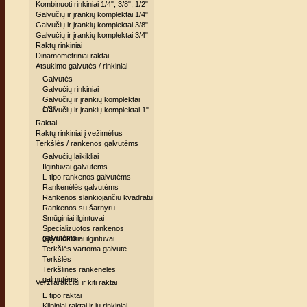
Kombinuoti rinkiniai 1/4", 3/8", 1/2"
Galvučių ir įrankių komplektai 1/4"
Galvučių ir įrankių komplektai 3/8"
Galvučių ir įrankių komplektai 3/4"
Raktų rinkiniai
Dinamometriniai raktai
Atsukimo galvutės / rinkiniai
Galvutės
Galvučių rinkiniai
Galvučių ir įrankių komplektai
1/2"
Galvučių ir įrankių komplektai 1"
Raktai
Raktų rinkiniai į vežimėlius
Terkšlės / rankenos galvutėms
Galvučių laikikliai
Ilgintuvai galvutėms
L-tipo rankenos galvutėms
Rankenėlės galvutėms
Rankenos slankiojančiu kvadratu
Rankenos su šarnyru
Smūginiai ilgintuvai
Specializuotos rankenos
galvutėms
Spyruokliniai ilgintuvai
Terkšlės vartoma galvute
Terkšlės
Terkšlinės rankenėlės
galmutėms
Veržliarakčiai ir kiti raktai
E tipo raktai
Kilpiniai raktai ir jų rinkiniai