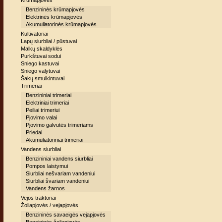
Krūmapjovės
Benzininės krūmapjovės
Elektrinės krūmapjovės
Akumuliatorinės krūmapjovės
Kultivatoriai
Lapų siurbliai / pūstuvai
Malkų skaldyklės
Purkštuvai sodui
Sniego kastuvai
Sniego valytuvai
Šakų smulkintuvai
Trimeriai
Benzininiai trimeriai
Elektriniai trimeriai
Peiliai trimeriui
Pjovimo valai
Pjovimo galvutės trimeriams
Priedai
Akumuliatoriniai trimeriai
Vandens siurbliai
Benzininiai vandens siurbliai
Pompos laistymui
Siurbliai nešvariam vandeniui
Siurbliai švariam vandeniui
Vandens žarnos
Vejos traktoriai
Žoliapjovės / vejapjovės
Benzininės savaeigės vejapjovės