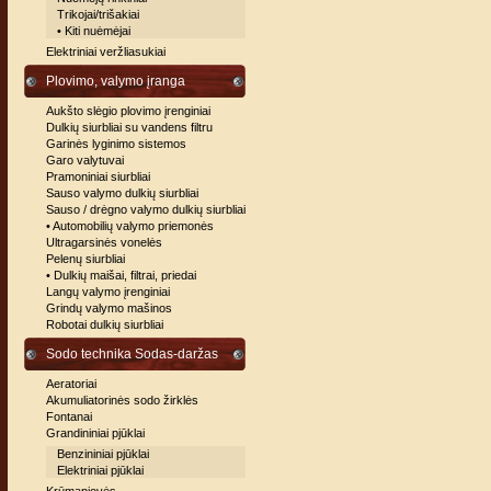
Trikojai/trišakiai
• Kiti nuėmėjai
Elektriniai veržliasukiai
Plovimo, valymo įranga
Aukšto slėgio plovimo įrenginiai
Dulkių siurbliai su vandens filtru
Garinės lyginimo sistemos
Garo valytuvai
Pramoniniai siurbliai
Sauso valymo dulkių siurbliai
Sauso / drėgno valymo dulkių siurbliai
• Automobilių valymo priemonės
Ultragarsinės vonelės
Pelenų siurbliai
• Dulkių maišai, filtrai, priedai
Langų valymo įrenginiai
Grindų valymo mašinos
Robotai dulkių siurbliai
Sodo technika Sodas-daržas
Aeratoriai
Akumuliatorinės sodo žirklės
Fontanai
Grandininiai pjūklai
Benzininiai pjūklai
Elektriniai pjūklai