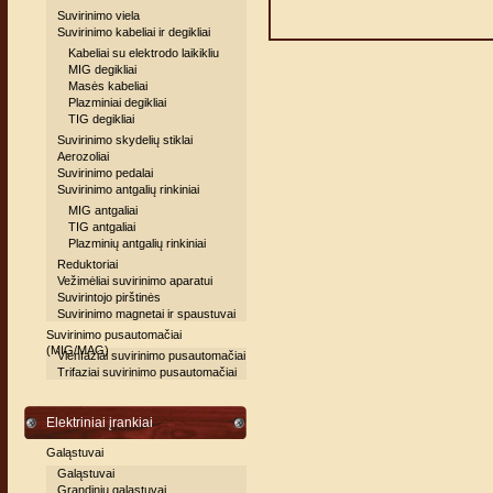
Suvirinimo viela
Suvirinimo kabeliai ir degikliai
Kabeliai su elektrodo laikikliu
MIG degikliai
Masės kabeliai
Plazminiai degikliai
TIG degikliai
Suvirinimo skydelių stiklai
Aerozoliai
Suvirinimo pedalai
Suvirinimo antgalių rinkiniai
MIG antgaliai
TIG antgaliai
Plazminių antgalių rinkiniai
Reduktoriai
Vežimėliai suvirinimo aparatui
Suvirintojo pirštinės
Suvirinimo magnetai ir spaustuvai
Suvirinimo pusautomačiai
(MIG/MAG)
Vienfaziai suvirinimo pusautomačiai
Trifaziai suvirinimo pusautomačiai
Elektriniai įrankiai
Galąstuvai
Galąstuvai
Grandinių galąstuvai