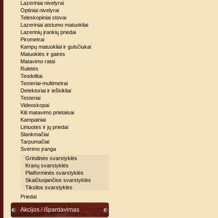
Lazeriniai nivelyrai
Optiniai nivelyrai
Teleskopiniai stovai
Lazeriniai atstumo matuokliai
Lazerinių įrankių priedai
Pirometrai
Kampų matuokliai ir gulsčiukai
Matuoklės ir gairės
Matavimo ratai
Ruletės
Teodolitai
Testeriai-multimetrai
Detektoriai ir ieškikliai
Testeriai
Videoskopai
Kiti matavimo prietaisai
Kampainiai
Liniuotės ir jų priedai
Slankmačiai
Tarpumačiai
Svėrimo įranga
Grindinės svarstyklės
Kranų svarstyklės
Platforminės svarstyklės
Skaičiuojančios svarstyklės
Tikslios svarstyklės
Priedai
Akcijos / išpardavimas