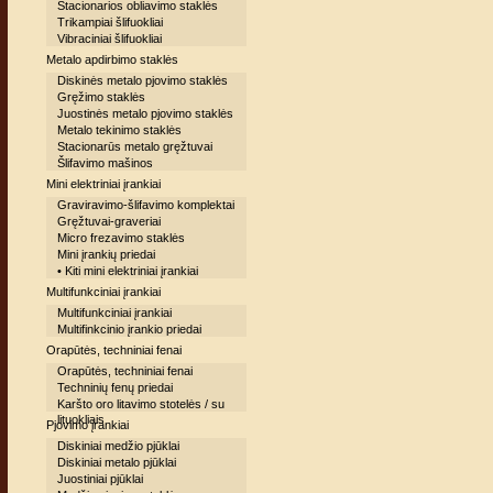
Stacionarios obliavimo staklės
Trikampiai šlifuokliai
Vibraciniai šlifuokliai
Metalo apdirbimo staklės
Diskinės metalo pjovimo staklės
Gręžimo staklės
Juostinės metalo pjovimo staklės
Metalo tekinimo staklės
Stacionarūs metalo gręžtuvai
Šlifavimo mašinos
Mini elektriniai įrankiai
Graviravimo-šlifavimo komplektai
Gręžtuvai-graveriai
Micro frezavimo staklės
Mini įrankių priedai
• Kiti mini elektriniai įrankiai
Multifunkciniai įrankiai
Multifunkciniai įrankiai
Multifinkcinio įrankio priedai
Orapūtės, techniniai fenai
Orapūtės, techniniai fenai
Techninių fenų priedai
Karšto oro litavimo stotelės / su
lituokliais
Pjovimo įrankiai
Diskiniai medžio pjūklai
Diskiniai metalo pjūklai
Juostiniai pjūklai