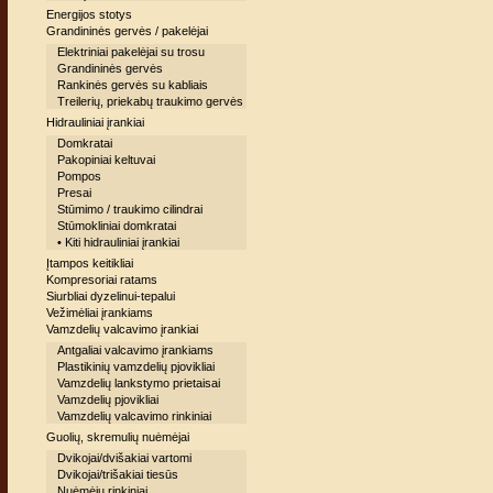
Energijos stotys
Grandininės gervės / pakelėjai
Elektriniai pakelėjai su trosu
Grandininės gervės
Rankinės gervės su kabliais
Treilerių, priekabų traukimo gervės
Hidrauliniai įrankiai
Domkratai
Pakopiniai keltuvai
Pompos
Presai
Stūmimo / traukimo cilindrai
Stūmokliniai domkratai
• Kiti hidrauliniai įrankiai
Įtampos keitikliai
Kompresoriai ratams
Siurbliai dyzelinui-tepalui
Vežimėliai įrankiams
Vamzdelių valcavimo įrankiai
Antgaliai valcavimo įrankiams
Plastikinių vamzdelių pjovikliai
Vamzdelių lankstymo prietaisai
Vamzdelių pjovikliai
Vamzdelių valcavimo rinkiniai
Guolių, skremulių nuėmėjai
Dvikojai/dvišakiai vartomi
Dvikojai/trišakiai tiesūs
Nuėmėjų rinkiniai