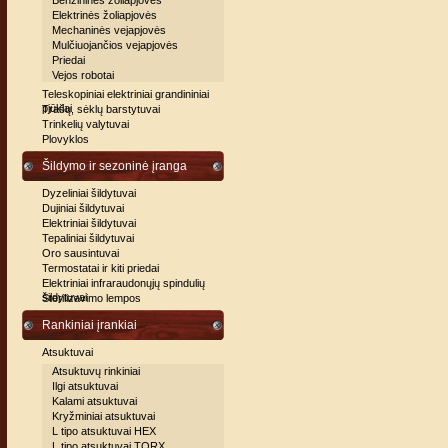
Benzininės žoliapjovės
Elektrinės žoliapjovės
Mechaninės vejapjovės
Mulčiuojančios vejapjovės
Priedai
Vejos robotai
Teleskopiniai elektriniai grandininiai
pjūklai
Trašų, sėklų barstytuvai
Trinkelių valytuvai
Plovyklos
Šildymo ir sezoninė įranga
Dyzeliniai šildytuvai
Dujiniai šildytuvai
Elektriniai šildytuvai
Tepaliniai šildytuvai
Oro sausintuvai
Termostatai ir kiti priedai
Elektriniai infraraudonųjų spindulių
šildytuvai
Sterilizavimo lempos
Rankiniai įrankiai
Atsuktuvai
Atsuktuvų rinkiniai
Ilgi atsuktuvai
Kalami atsuktuvai
Kryžminiai atsuktuvai
L tipo atsuktuvai HEX
L tipo atsuktuvai TORX