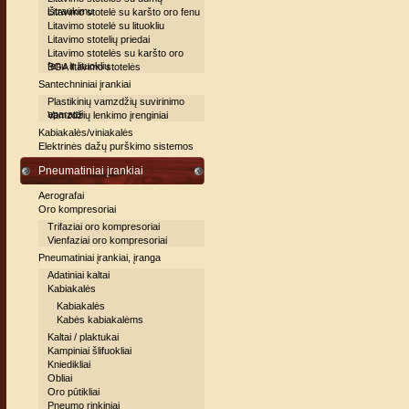
ištraukimu
Litavimo stotelė su karšto oro fenu
Litavimo stotelė su lituokliu
Litavimo stotelių priedai
Litavimo stotelės su karšto oro
fenu ir lituokliu
BGA litavimo stotelės
Santechniniai įrankiai
Plastikinių vamzdžių suvirinimo
aparatai
Vamzdžių lenkimo įrenginiai
Kabiakalės/viniakalės
Elektrinės dažų purškimo sistemos
Pneumatiniai įrankiai
Aerografai
Oro kompresoriai
Trifaziai oro kompresoriai
Vienfaziai oro kompresoriai
Pneumatiniai įrankiai, įranga
Adatiniai kaltai
Kabiakalės
Kabiakalės
Kabės kabiakalėms
Kaltai / plaktukai
Kampiniai šlifuokliai
Kniedikliai
Obliai
Oro pūtikliai
Pneumo rinkiniai