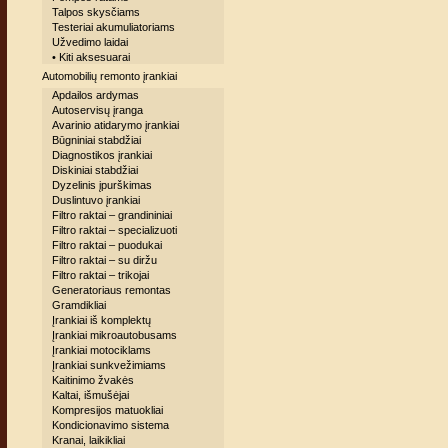
Talpos skysčiams
Testeriai akumuliatoriams
Užvedimo laidai
• Kiti aksesuarai
Automobilių remonto įrankiai
Apdailos ardymas
Autoservisų įranga
Avarinio atidarymo įrankiai
Būgniniai stabdžiai
Diagnostikos įrankiai
Diskiniai stabdžiai
Dyzelinis įpurškimas
Duslintuvo įrankiai
Filtro raktai – grandininiai
Filtro raktai – specializuoti
Filtro raktai – puodukai
Filtro raktai – su diržu
Filtro raktai – trikojai
Generatoriaus remontas
Gramdikliai
Įrankiai iš komplektų
Įrankiai mikroautobusams
Įrankiai motociklams
Įrankiai sunkvežimiams
Kaitinimo žvakės
Kaltai, išmušėjai
Kompresijos matuokliai
Kondicionavimo sistema
Kranai, laikikliai