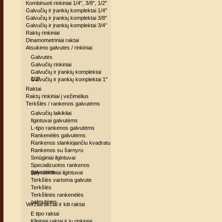
Kombinuoti rinkiniai 1/4", 3/8", 1/2"
Galvučių ir įrankių komplektai 1/4"
Galvučių ir įrankių komplektai 3/8"
Galvučių ir įrankių komplektai 3/4"
Raktų rinkiniai
Dinamometriniai raktai
Atsukimo galvutės / rinkiniai
Galvutės
Galvučių rinkiniai
Galvučių ir įrankių komplektai
1/2"
Galvučių ir įrankių komplektai 1"
Raktai
Raktų rinkiniai į vežimėlius
Terkšlės / rankenos galvutėms
Galvučių laikikliai
Ilgintuvai galvutėms
L-tipo rankenos galvutėms
Rankenėlės galvutėms
Rankenos slankiojančiu kvadratu
Rankenos su šarnyru
Smūginiai ilgintuvai
Specializuotos rankenos
galvutėms
Spyruokliniai ilgintuvai
Terkšlės vartoma galvute
Terkšlės
Terkšlinės rankenėlės
galmutėms
Veržliarakčiai ir kiti raktai
E tipo raktai
Kilpiniai raktai ir jų rinkiniai