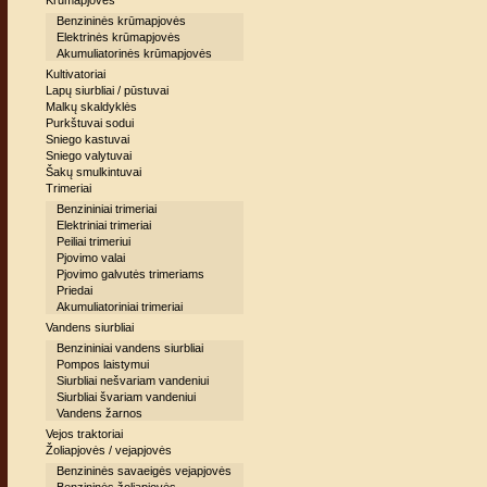
Krūmapjovės
Benzininės krūmapjovės
Elektrinės krūmapjovės
Akumuliatorinės krūmapjovės
Kultivatoriai
Lapų siurbliai / pūstuvai
Malkų skaldyklės
Purkštuvai sodui
Sniego kastuvai
Sniego valytuvai
Šakų smulkintuvai
Trimeriai
Benzininiai trimeriai
Elektriniai trimeriai
Peiliai trimeriui
Pjovimo valai
Pjovimo galvutės trimeriams
Priedai
Akumuliatoriniai trimeriai
Vandens siurbliai
Benzininiai vandens siurbliai
Pompos laistymui
Siurbliai nešvariam vandeniui
Siurbliai švariam vandeniui
Vandens žarnos
Vejos traktoriai
Žoliapjovės / vejapjovės
Benzininės savaeigės vejapjovės