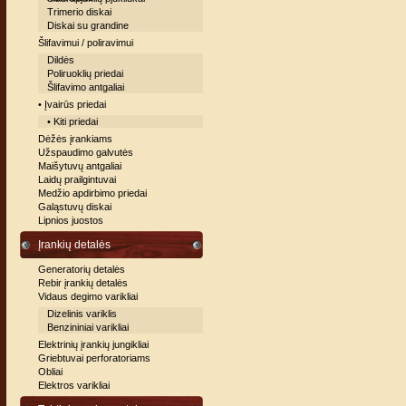
Trimerio diskai
Diskai su grandine
Šlifavimui / poliravimui
Dildės
Poliruoklių priedai
Šlifavimo antgaliai
• Įvairūs priedai
• Kiti priedai
Dėžės įrankiams
Užspaudimo galvutės
Maišytuvų antgaliai
Laidų prailgintuvai
Medžio apdirbimo priedai
Galąstuvų diskai
Lipnios juostos
Įrankių detalės
Generatorių detalės
Rebir įrankių detalės
Vidaus degimo varikliai
Dizelinis variklis
Benzininiai varikliai
Elektrinių įrankių jungikliai
Griebtuvai perforatoriams
Obliai
Elektros varikliai