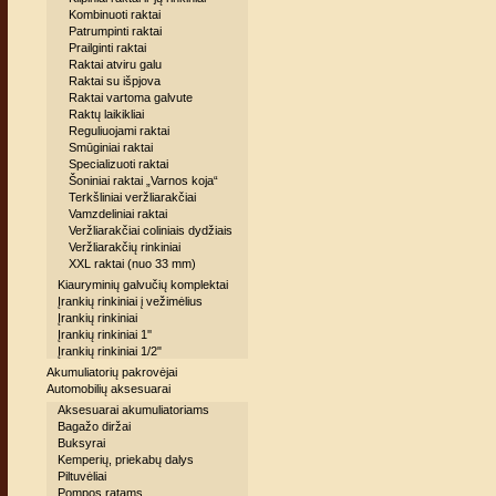
Kombinuoti raktai
Patrumpinti raktai
Prailginti raktai
Raktai atviru galu
Raktai su išpjova
Raktai vartoma galvute
Raktų laikikliai
Reguliuojami raktai
Smūginiai raktai
Specializuoti raktai
Šoniniai raktai „Varnos koja“
Terkšliniai veržliarakčiai
Vamzdeliniai raktai
Veržliarakčiai coliniais dydžiais
Veržliarakčių rinkiniai
XXL raktai (nuo 33 mm)
Kiauryminių galvučių komplektai
Įrankių rinkiniai į vežimėlius
Įrankių rinkiniai
Įrankių rinkiniai 1''
Įrankių rinkiniai 1/2"
Akumuliatorių pakrovėjai
Automobilių aksesuarai
Aksesuarai akumuliatoriams
Bagažo diržai
Buksyrai
Kemperių, priekabų dalys
Piltuvėliai
Pompos ratams