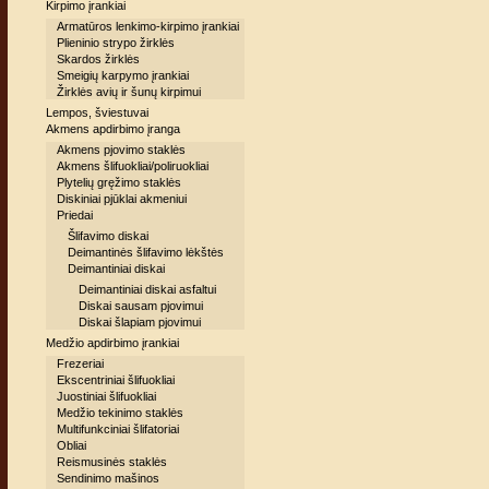
Kirpimo įrankiai
Armatūros lenkimo-kirpimo įrankiai
Plieninio strypo žirklės
Skardos žirklės
Smeigių karpymo įrankiai
Žirklės avių ir šunų kirpimui
Lempos, šviestuvai
Akmens apdirbimo įranga
Akmens pjovimo staklės
Akmens šlifuokliai/poliruokliai
Plytelių gręžimo staklės
Diskiniai pjūklai akmeniui
Priedai
Šlifavimo diskai
Deimantinės šlifavimo lėkštės
Deimantiniai diskai
Deimantiniai diskai asfaltui
Diskai sausam pjovimui
Diskai šlapiam pjovimui
Medžio apdirbimo įrankiai
Frezeriai
Ekscentriniai šlifuokliai
Juostiniai šlifuokliai
Medžio tekinimo staklės
Multifunkciniai šlifatoriai
Obliai
Reismusinės staklės
Sendinimo mašinos