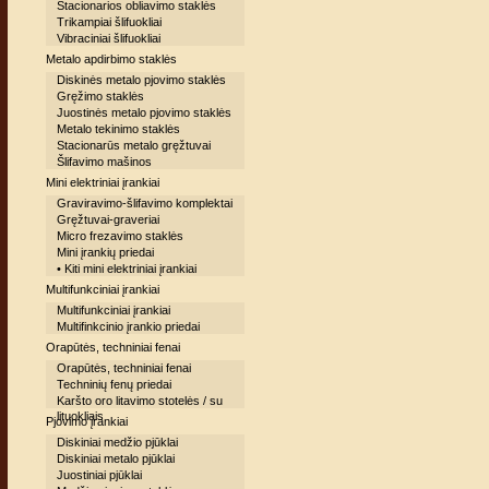
Stacionarios obliavimo staklės
Trikampiai šlifuokliai
Vibraciniai šlifuokliai
Metalo apdirbimo staklės
Diskinės metalo pjovimo staklės
Gręžimo staklės
Juostinės metalo pjovimo staklės
Metalo tekinimo staklės
Stacionarūs metalo gręžtuvai
Šlifavimo mašinos
Mini elektriniai įrankiai
Graviravimo-šlifavimo komplektai
Gręžtuvai-graveriai
Micro frezavimo staklės
Mini įrankių priedai
• Kiti mini elektriniai įrankiai
Multifunkciniai įrankiai
Multifunkciniai įrankiai
Multifinkcinio įrankio priedai
Orapūtės, techniniai fenai
Orapūtės, techniniai fenai
Techninių fenų priedai
Karšto oro litavimo stotelės / su
lituokliais
Pjovimo įrankiai
Diskiniai medžio pjūklai
Diskiniai metalo pjūklai
Juostiniai pjūklai