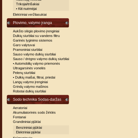
Trikojai/trišakiai
• Kiti nuėmėjai
Elektriniai veržliasukiai
Plovimo, valymo įranga
Aukšto slėgio plovimo įrenginiai
Dulkių siurbliai su vandens filtru
Garinės lyginimo sistemos
Garo valytuvai
Pramoniniai siurbliai
Sauso valymo dulkių siurbliai
Sauso / drėgno valymo dulkių siurbliai
• Automobilių valymo priemonės
Ultragarsinės vonelės
Pelenų siurbliai
• Dulkių maišai, filtrai, priedai
Langų valymo įrenginiai
Grindų valymo mašinos
Robotai dulkių siurbliai
Sodo technika Sodas-daržas
Aeratoriai
Akumuliatorinės sodo žirklės
Fontanai
Grandininiai pjūklai
Benzininiai pjūklai
Elektriniai pjūklai