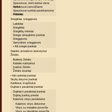
Spaustuvai, skirti darbui viena
ranka
Spaustuvai vamzdžiams
Spaustuvai sunkiai pasiekiamoms
vietoms
Priekalai
Sriegikliai, sriegpjovės
Laikikliai
Sriegikliai
Sriegiklių rinkiniai
Sriegio atnaujinimo įrankiai
Sriegpjovės
Vamzdinės sriegpjovės
• Kiti sriegio įrankiai
Staklės armatūros lankstymui
Žirklės
Buitinės žirklės
Kabelio nukirpimui
Įvairios žirklės
Žirklės skardai
• Kiti rankiniai įrankiai
Skylių darymo įrankiai
Kabliukai, krapštukai
Dujiniai ir parakiniai įrankiai
Dujiniai ir parakiniai įrankiai
Dujinių įrankių priedai
Kalamos vinys pistoletams
Kalamos vinys dėtuvėse
Vinys su metaline poveržle
Vinys su plastikine poveržle