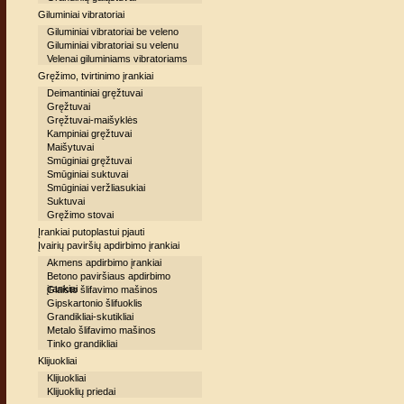
Giluminiai vibratoriai
Giluminiai vibratoriai be veleno
Giluminiai vibratoriai su velenu
Velenai giluminiams vibratoriams
Gręžimo, tvirtinimo įrankiai
Deimantiniai gręžtuvai
Gręžtuvai
Gręžtuvai-maišyklės
Kampiniai gręžtuvai
Maišytuvai
Smūginiai gręžtuvai
Smūginiai suktuvai
Smūginiai veržliasukiai
Suktuvai
Gręžimo stovai
Įrankiai putoplastui pjauti
Įvairių paviršių apdirbimo įrankiai
Akmens apdirbimo įrankiai
Betono paviršiaus apdirbimo
įrankiai
Glaisto šlifavimo mašinos
Gipskartonio šlifuoklis
Grandikliai-skutikliai
Metalo šlifavimo mašinos
Tinko grandikliai
Klijuokliai
Klijuokliai
Klijuoklių priedai