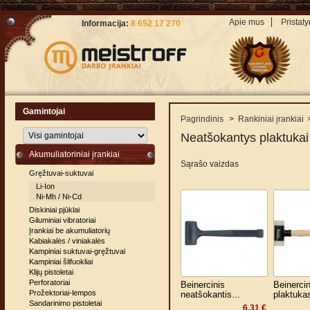
Apie mus
Pristat
Informacija:
8 652 17 270
Gamintojai
Pagrindinis
>
Rankiniai įrankiai
Neatšokantys plaktukai
Akumuliatoriniai įrankiai
Sąrašo vaizdas
Gręžtuvai-suktuvai
Li-Ion
Ni-Mh / Ni-Cd
Diskiniai pjūklai
Giluminiai vibratoriai
Įrankiai be akumuliatorių
Kabiakalės / viniakalės
Kampiniai suktuvai-gręžtuvai
Kampiniai šlifuokliai
Klijų pistoletai
Perforatoriai
Beinercinis
Beinercin
Prožektoriai-lempos
neatšokantis...
plaktukas
Sandarinimo pistoletai
6,31 €