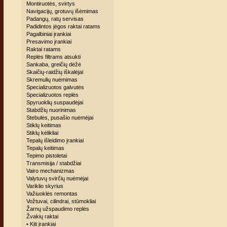
Montiruotės, svirtys
Navigacijų, grotuvų išėmimas
Padangų, ratų servisas
Padidintos jėgos raktai ratams
Pagalbiniai įrankiai
Presavimo įrankiai
Raktai ratams
Replės filtrams atsukti
Sankaba, greičių dėžė
Skaičių-raidžių iškalėjai
Skremulių nuėmimas
Specializuotos galvutės
Specializuotos replės
Spyruoklių suspaudėjai
Stabdžių nuorinimas
Stebulės, pusašio nuėmėjai
Stiklų keitimas
Stiklų kėlikliai
Tepalų išleidimo įrankiai
Tepalų keitimas
Tepimo pistoletai
Transmisija / stabdžiai
Vairo mechanizmas
Valytuvų svirčių nuėmėjai
Variklio skyrius
Važiuoklės remontas
Vožtuvai, cilindrai, stūmokliai
Žarnų užspaudimo replės
Žvakių raktai
• Kiti įrankiai