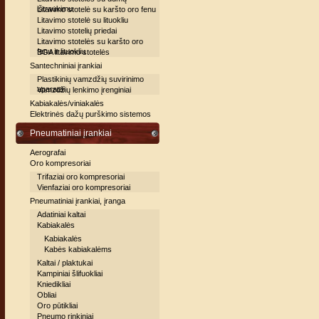
ištraukimu
Litavimo stotelė su karšto oro fenu
Litavimo stotelė su lituokliu
Litavimo stotelių priedai
Litavimo stotelės su karšto oro
fenu ir lituokliu
BGA litavimo stotelės
Santechniniai įrankiai
Plastikinių vamzdžių suvirinimo
aparatai
Vamzdžių lenkimo įrenginiai
Kabiakalės/viniakalės
Elektrinės dažų purškimo sistemos
Pneumatiniai įrankiai
Aerografai
Oro kompresoriai
Trifaziai oro kompresoriai
Vienfaziai oro kompresoriai
Pneumatiniai įrankiai, įranga
Adatiniai kaltai
Kabiakalės
Kabiakalės
Kabės kabiakalėms
Kaltai / plaktukai
Kampiniai šlifuokliai
Kniedikliai
Obliai
Oro pūtikliai
Pneumo rinkiniai