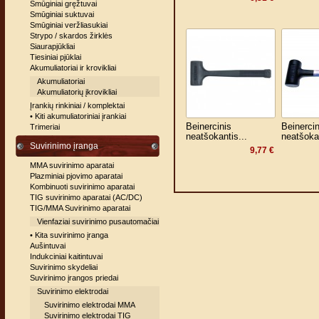
Smūginiai gręžtuvai
Smūginiai suktuvai
Smūginiai veržliasukiai
Strypo / skardos žirklės
Siaurapjūkliai
Tiesiniai pjūklai
Akumuliatoriai ir krovikliai
Akumuliatoriai
Akumuliatorių įkrovikliai
Įrankių rinkiniai / komplektai
• Kiti akumuliatoriniai įrankiai
Beinercinis
Beinercin
Trimeriai
neatšokantis...
neatšokan
Suvirinimo įranga
9,77 €
MMA suvirinimo aparatai
Plazminiai pjovimo aparatai
Kombinuoti suvirinimo aparatai
TIG suvirinimo aparatai (AC/DC)
TIG/MMA Suvirinimo aparatai
Vienfaziai suvirinimo pusautomačiai
• Kita suvirinimo įranga
Aušintuvai
Indukciniai kaitintuvai
Suvirinimo skydeliai
Suvirinimo įrangos priedai
Suvirinimo elektrodai
Suvirinimo elektrodai MMA
Suvirinimo elektrodai TIG