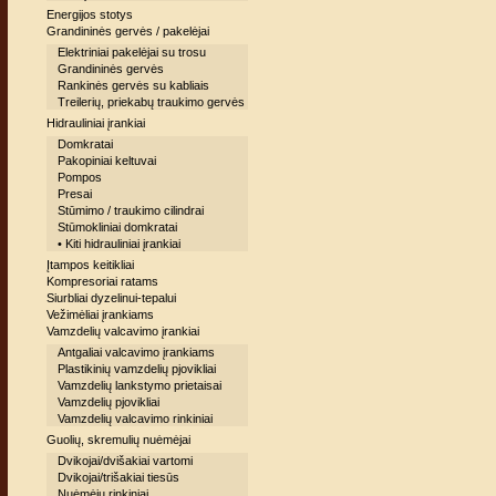
Energijos stotys
Grandininės gervės / pakelėjai
Elektriniai pakelėjai su trosu
Grandininės gervės
Rankinės gervės su kabliais
Treilerių, priekabų traukimo gervės
Hidrauliniai įrankiai
Domkratai
Pakopiniai keltuvai
Pompos
Presai
Stūmimo / traukimo cilindrai
Stūmokliniai domkratai
• Kiti hidrauliniai įrankiai
Įtampos keitikliai
Kompresoriai ratams
Siurbliai dyzelinui-tepalui
Vežimėliai įrankiams
Vamzdelių valcavimo įrankiai
Antgaliai valcavimo įrankiams
Plastikinių vamzdelių pjovikliai
Vamzdelių lankstymo prietaisai
Vamzdelių pjovikliai
Vamzdelių valcavimo rinkiniai
Guolių, skremulių nuėmėjai
Dvikojai/dvišakiai vartomi
Dvikojai/trišakiai tiesūs
Nuėmėjų rinkiniai