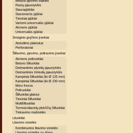
Medžio pjovimo staklės
Rastų pjaustyklės
Siaurapjūkliai
Stacionarūs pjūklai
Tiesiniai pjūklai
Vartomi universalūs pjūklai
Akmens pjūklai
Universalūs pjūklai
Smūginio gręžimo įrankiai
Atskėlimo plaktukai
Perforatoriai
Šlifavimo, pjovimo, poliravimo įrankiai
Akmens poliruokliai
Betono šlifuokliai
Deimantinės plytelių pjaustyklės
Deimantinės trinkelių pjaustyklės
Kampiniai šlifuokliai (iki Ø 125 mm)
Kampiniai šlifuokliai (iki Ø 230 mm)
Mūro frezos
Poliruokliai
Šlifuokliai glaistui
Tiesiniai šlifuokliai
Multišlifuokliai
Termoizoliacinių plokščių šlifuokliai
Tinkavimo mašinėlės
Lituokliai
Litavimo stotelės
Kombinuotos litavimo stotelės
Litavimo stotelės su dūmų