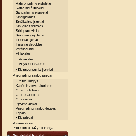
Ratų pripūtimo pistoletai
Rotaciniai šlifuokliai
Sandarinimo pistoletai
Smeigiakalės
Smėliavimo įrankiai
Smūginės terkšlės
Stiklų išpjovikliai
Suktuvai, gręžtuvai
Tiesiniai pjūklai
Tiesiniai šlifuokliai
Veržliasukiai
Viniakalės
Viniakalės
Vinys viniakalėms
• Kiti pneumatiniai įrankiai
Pneumatinių įrankių priedai
Greitos jungtys
Kabės ir vinys takeriams
Oro reguliatoriai
Oro-tepalo filtrai
Oro žarnos
Pjovimo diskai
Pneumatinių įrankių detalės
Tepalai
• Kiti priedai
Pulverizatoriai
Profesionali Dažymo įranga