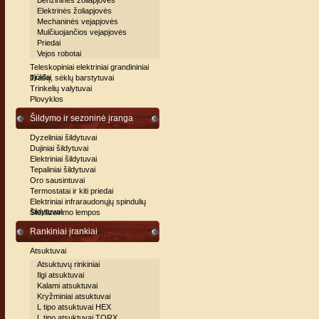
Benzininės žoliapjovės
Elektrinės žoliapjovės
Mechaninės vejapjovės
Mulčiuojančios vejapjovės
Priedai
Vejos robotai
Teleskopiniai elektriniai grandininiai
pjūklai
Trašų, sėklų barstytuvai
Trinkelių valytuvai
Plovyklos
Šildymo ir sezoninė įranga
Dyzeliniai šildytuvai
Dujiniai šildytuvai
Elektriniai šildytuvai
Tepaliniai šildytuvai
Oro sausintuvai
Termostatai ir kiti priedai
Elektriniai infraraudonųjų spindulių
šildytuvai
Sterilizavimo lempos
Rankiniai įrankiai
Atsuktuvai
Atsuktuvų rinkiniai
Ilgi atsuktuvai
Kalami atsuktuvai
Kryžminiai atsuktuvai
L tipo atsuktuvai HEX
L tipo atsuktuvai TORX