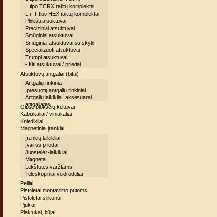
L tipo TORX raktų komplektai
L ir T tipo HEX raktų komplektai
Plokšti atsuktuvai
Preciziniai atsuktuvai
Smūginiai atsuktuvai
Smūginiai atsuktuvai su skyle
Specializuoti atsuktuvai
Trumpi atsuktuvai
• Kiti atsuktuvai / priedai
Atsuktuvų antgaliai (bitai)
Antgalių rinkiniai
Įpresuotų antgalių rinkiniai
Antgalių laikikliai, aksesuarai
antgaliams
Gipso plokščių keltuvai
Kabiakaliai / viniakaliai
Kniedikliai
Magnetiniai įrankiai
Įrankių laikikliai
Įvairūs priedai
Juostelės-laikikliai
Magnetai
Lėkštutės varžtams
Teleskopiniai veidrodėliai
Peiliai
Pistoletai montavimo putoms
Pistoletai silikonui
Pjūklai
Plaktukai, kūjai