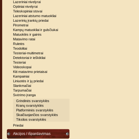
Lazeriniai nivelyrai
Optiniai nivelyrai
Teleskopiniai stovai
Lazeriniai atstumo matuokliai
Lazerinių įrankių priedai
Pirometrai
Kampų matuokliai ir gulsčiukai
Matuoklės ir gairės
Matavimo ratai
Ruletės
Teodolitai
Testeriai-multimetrai
Detektoriai ir ieškikliai
Testeriai
Videoskopai
Kiti matavimo prietaisai
Kampainiai
Liniuotės ir jų priedai
Slankmačiai
Tarpumačiai
Svėrimo įranga
Grindinės svarstyklės
Kranų svarstyklės
Platforminės svarstyklės
Skaičiuojančios svarstyklės
Tikslios svarstyklės
Priedai
Akcijos / išpardavimas