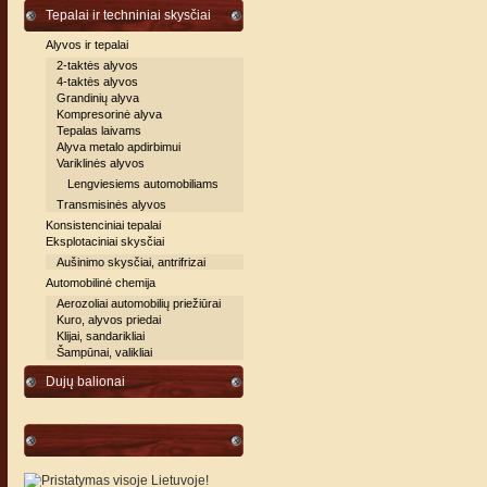
Tepalai ir techniniai skysčiai
Alyvos ir tepalai
2-taktės alyvos
4-taktės alyvos
Grandinių alyva
Kompresorinė alyva
Tepalas laivams
Alyva metalo apdirbimui
Variklinės alyvos
Lengviesiems automobiliams
Transmisinės alyvos
Konsistenciniai tepalai
Eksplotaciniai skysčiai
Aušinimo skysčiai, antrifrizai
Automobilinė chemija
Aerozoliai automobilių priežiūrai
Kuro, alyvos priedai
Klijai, sandarikliai
Šampūnai, valikliai
Dujų balionai