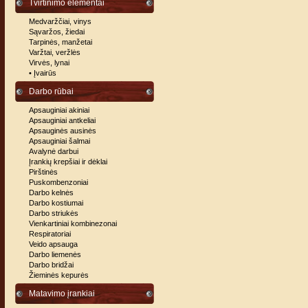
Tvirtinimo elementai
Medvaržčiai, vinys
Sąvaržos, žiedai
Tarpinės, manžetai
Varžtai, veržlės
Virvės, lynai
• Įvairūs
Darbo rūbai
Apsauginiai akiniai
Apsauginiai antkeliai
Apsauginės ausinės
Apsauginiai šalmai
Avalynė darbui
Įrankių krepšiai ir dėklai
Pirštinės
Puskombenzoniai
Darbo kelnės
Darbo kostiumai
Darbo striukės
Vienkartiniai kombinezonai
Respiratoriai
Veido apsauga
Darbo liemenės
Darbo bridžai
Žieminės kepurės
Matavimo įrankiai