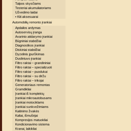
Talpos skysčiams
Testeriai akumuliatoriams
Užvedimo laidai
• Kiti aksesuarai
Automobilių remonto įrankiai
Apdailos ardymas
Autoservisų įranga
Avarinio atidarymo įrankiai
Būgniniai stabdžiai
Diagnostikos įrankiai
Diskiniai stabdžiai
Dyzelinis įpurškimas
Duslintuvo įrankiai
Filtro raktai – grandininiai
Filtro raktai – specializuoti
Filtro raktai – puodukai
Filtro raktai – su diržu
Filtro raktai – trikojai
Generatoriaus remontas
Gramdikliai
Įrankiai iš komplektų
Įrankiai mikroautobusams
Įrankiai motociklams
Įrankiai sunkvežimiams
Kaitinimo žvakės
Kaltai, išmušėjai
Kompresijos matuokliai
Kondicionavimo sistema
Kranai, laikikliai