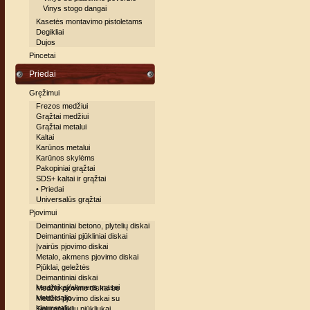
Vinys stogo dangai
Kasetės montavimo pistoletams
Degikliai
Dujos
Pincetai
Priedai
Gręžimui
Frezos medžiui
Grąžtai medžiui
Grąžtai metalui
Kaltai
Karūnos metalui
Karūnos skylėms
Pakopiniai grąžtai
SDS+ kaltai ir grąžtai
• Priedai
Universalūs grąžtai
Pjovimui
Deimantiniai betono, plytelių diskai
Deimantiniai pjūkliniai diskai
Įvairūs pjovimo diskai
Metalo, akmens pjovimo diskai
Pjūklai, geležtės
Deimantiniai diskai
keramikai/akmens masei
Medžio pjovimo diskai be
kietmetalio
Medžio pjovimo diskai su
kietmetaliu
Siaurapjūklių pjūkliukai