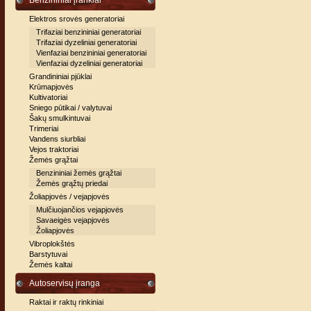
Benzininiai įrankiai
Elektros srovės generatoriai
Trifaziai benzininiai generatoriai
Trifaziai dyzeliniai generatoriai
Vienfaziai benzininiai generatoriai
Vienfaziai dyzeliniai generatoriai
Grandininiai pjūklai
Krūmapjovės
Kultivatoriai
Sniego pūtikai / valytuvai
Šakų smulkintuvai
Trimeriai
Vandens siurbliai
Vejos traktoriai
Žemės grąžtai
Benzininiai žemės grąžtai
Žemės grąžtų priedai
Žoliapjovės / vejapjovės
Mulčiuojančios vejapjovės
Savaeigės vejapjovės
Žoliapjovės
Vibroplokštės
Barstytuvai
Žemės kaltai
Autoservisų įranga
Raktai ir raktų rinkiniai