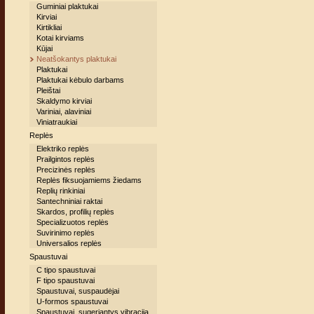
Guminiai plaktukai
Kirviai
Kirtikliai
Kotai kirviams
Kūjai
Neatšokantys plaktukai
Plaktukai
Plaktukai kėbulo darbams
Pleištai
Skaldymo kirviai
Variniai, alaviniai
Viniatraukiai
Replės
Elektriko replės
Prailgintos replės
Precizinės replės
Replės fiksuojamiems žiedams
Replių rinkiniai
Santechniniai raktai
Skardos, profilių replės
Specializuotos replės
Suvirinimo replės
Universalios replės
Spaustuvai
C tipo spaustuvai
F tipo spaustuvai
Spaustuvai, suspaudėjai
U-formos spaustuvai
Spaustuvai, sugeriantys vibraciją