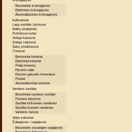
Krūmapjovės
Benzininės krūmapjovės
Elektrinės krūmapjovės
Akumuliatorinės krūmapjovės
Kultivatoriai
Lapų siurbliai / pūstuvai
Malkų skaldyklės
Purkštuvai sodui
Sniego kastuvai
Sniego valytuvai
Šakų smulkintuvai
Trimeriai
Benzininiai trimeriai
Elektriniai trimeriai
Peiliai trimeriui
Pjovimo valai
Pjovimo galvutės trimeriams
Priedai
Akumuliatoriniai trimeriai
Vandens siurbliai
Benzininiai vandens siurbliai
Pompos laistymui
Siurbliai nešvariam vandeniui
Siurbliai švariam vandeniui
Vandens žarnos
Vejos traktoriai
Žoliapjovės / vejapjovės
Benzininės savaeigės vejapjovės