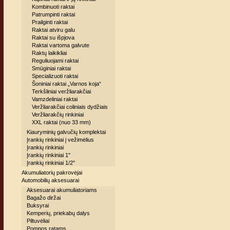
Kombinuoti raktai
Patrumpinti raktai
Prailginti raktai
Raktai atviru galu
Raktai su išpjova
Raktai vartoma galvute
Raktų laikikliai
Reguliuojami raktai
Smūginiai raktai
Specializuoti raktai
Šoniniai raktai „Varnos koja“
Terkšliniai veržliarakčiai
Vamzdeliniai raktai
Veržliarakčiai coliniais dydžiais
Veržliarakčių rinkiniai
XXL raktai (nuo 33 mm)
Kiauryminių galvučių komplektai
Įrankių rinkiniai į vežimėlius
Įrankių rinkiniai
Įrankių rinkiniai 1''
Įrankių rinkiniai 1/2"
Akumuliatorių pakrovėjai
Automobilių aksesuarai
Aksesuarai akumuliatoriams
Bagažo diržai
Buksyrai
Kemperių, priekabų dalys
Piltuvėliai
Pompos ratams