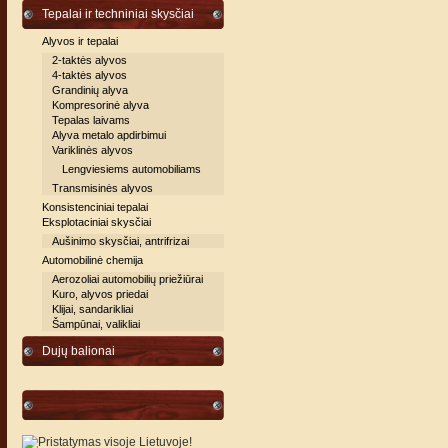
Tepalai ir techniniai skysčiai
Alyvos ir tepalai
2-taktės alyvos
4-taktės alyvos
Grandinių alyva
Kompresorinė alyva
Tepalas laivams
Alyva metalo apdirbimui
Variklinės alyvos
Lengviesiems automobiliams
Transmisinės alyvos
Konsistenciniai tepalai
Eksplotaciniai skysčiai
Aušinimo skysčiai, antrifrizai
Automobilinė chemija
Aerozoliai automobilių priežiūrai
Kuro, alyvos priedai
Klijai, sandarikliai
Šampūnai, valikliai
Dujų balionai