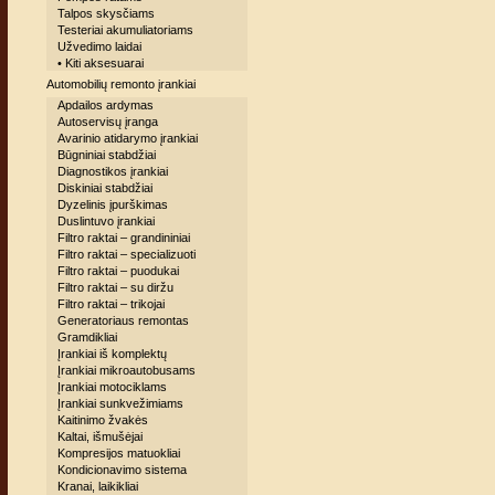
Talpos skysčiams
Testeriai akumuliatoriams
Užvedimo laidai
• Kiti aksesuarai
Automobilių remonto įrankiai
Apdailos ardymas
Autoservisų įranga
Avarinio atidarymo įrankiai
Būgniniai stabdžiai
Diagnostikos įrankiai
Diskiniai stabdžiai
Dyzelinis įpurškimas
Duslintuvo įrankiai
Filtro raktai – grandininiai
Filtro raktai – specializuoti
Filtro raktai – puodukai
Filtro raktai – su diržu
Filtro raktai – trikojai
Generatoriaus remontas
Gramdikliai
Įrankiai iš komplektų
Įrankiai mikroautobusams
Įrankiai motociklams
Įrankiai sunkvežimiams
Kaitinimo žvakės
Kaltai, išmušėjai
Kompresijos matuokliai
Kondicionavimo sistema
Kranai, laikikliai