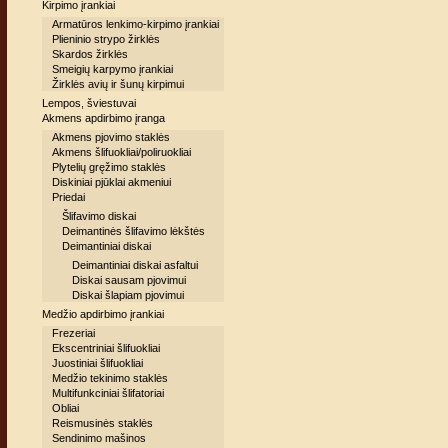
Kirpimo įrankiai
Armatūros lenkimo-kirpimo įrankiai
Plieninio strypo žirklės
Skardos žirklės
Smeigių karpymo įrankiai
Žirklės avių ir šunų kirpimui
Lempos, šviestuvai
Akmens apdirbimo įranga
Akmens pjovimo staklės
Akmens šlifuokliai/poliruokliai
Plytelių gręžimo staklės
Diskiniai pjūklai akmeniui
Priedai
Šlifavimo diskai
Deimantinės šlifavimo lėkštės
Deimantiniai diskai
Deimantiniai diskai asfaltui
Diskai sausam pjovimui
Diskai šlapiam pjovimui
Medžio apdirbimo įrankiai
Frezeriai
Ekscentriniai šlifuokliai
Juostiniai šlifuokliai
Medžio tekinimo staklės
Multifunkciniai šlifatoriai
Obliai
Reismusinės staklės
Sendinimo mašinos