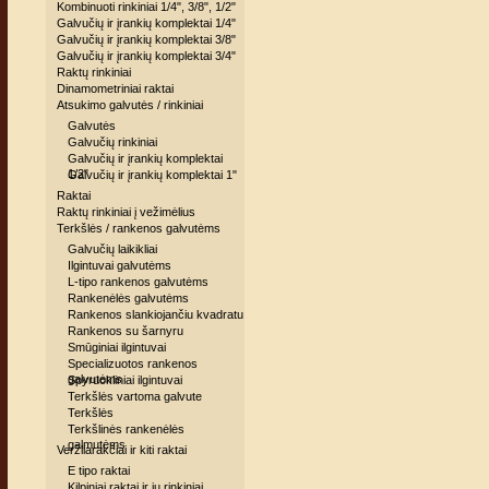
Kombinuoti rinkiniai 1/4", 3/8", 1/2"
Galvučių ir įrankių komplektai 1/4"
Galvučių ir įrankių komplektai 3/8"
Galvučių ir įrankių komplektai 3/4"
Raktų rinkiniai
Dinamometriniai raktai
Atsukimo galvutės / rinkiniai
Galvutės
Galvučių rinkiniai
Galvučių ir įrankių komplektai
1/2"
Galvučių ir įrankių komplektai 1"
Raktai
Raktų rinkiniai į vežimėlius
Terkšlės / rankenos galvutėms
Galvučių laikikliai
Ilgintuvai galvutėms
L-tipo rankenos galvutėms
Rankenėlės galvutėms
Rankenos slankiojančiu kvadratu
Rankenos su šarnyru
Smūginiai ilgintuvai
Specializuotos rankenos
galvutėms
Spyruokliniai ilgintuvai
Terkšlės vartoma galvute
Terkšlės
Terkšlinės rankenėlės
galmutėms
Veržliarakčiai ir kiti raktai
E tipo raktai
Kilpiniai raktai ir jų rinkiniai