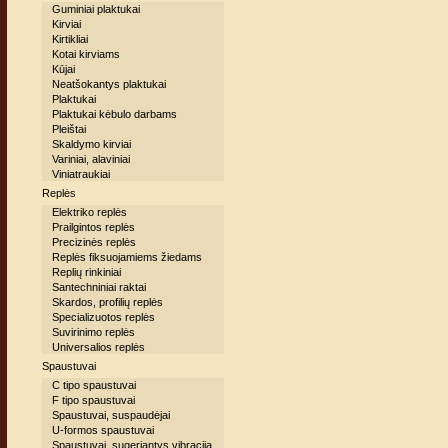
Guminiai plaktukai
Kirviai
Kirtikliai
Kotai kirviams
Kūjai
Neatšokantys plaktukai
Plaktukai
Plaktukai kėbulo darbams
Pleištai
Skaldymo kirviai
Variniai, alaviniai
Viniatraukiai
Replės
Elektriko replės
Prailgintos replės
Precizinės replės
Replės fiksuojamiems žiedams
Replių rinkiniai
Santechniniai raktai
Skardos, profilių replės
Specializuotos replės
Suvirinimo replės
Universalios replės
Spaustuvai
C tipo spaustuvai
F tipo spaustuvai
Spaustuvai, suspaudėjai
U-formos spaustuvai
Spaustuvai, sugeriantys vibraciją