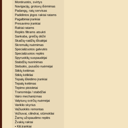
Montiruotės, svirtys
Navigacijų, grotuvų išėmimas
Padangų, ratų servisas
Padidintos jėgos raktai ratams
Pagalbiniai įrankiai
Presavimo įrankiai
Raktai ratams
Replės filtrams atsukti
Sankaba, greičių dėžė
Skaičių-raidžių iškalėjai
Skremulių nuėmimas
Specializuotos galvutės
Specializuotos replės
Spyruoklių suspaudėjai
Stabdžių nuorinimas
Stebulės, pusašio nuėmėjai
Stiklų keitimas
Stiklų kėlikliai
Tepalų išleidimo įrankiai
Tepalų keitimas
Tepimo pistoletai
Transmisija / stabdžiai
Vairo mechanizmas
Valytuvų svirčių nuėmėjai
Variklio skyrius
Važiuoklės remontas
Vožtuvai, cilindrai, stūmokliai
Žarnų užspaudimo replės
Žvakių raktai
• Kiti įrankiai