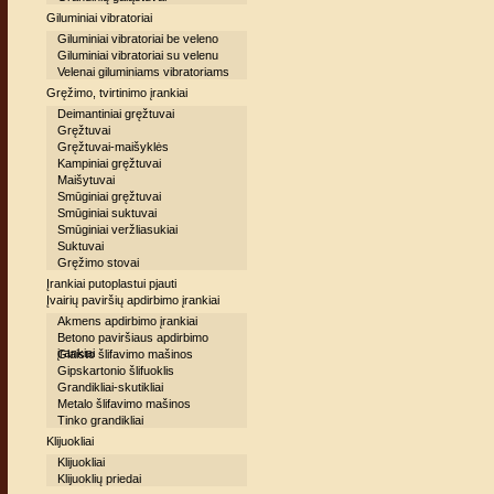
Giluminiai vibratoriai
Giluminiai vibratoriai be veleno
Giluminiai vibratoriai su velenu
Velenai giluminiams vibratoriams
Gręžimo, tvirtinimo įrankiai
Deimantiniai gręžtuvai
Gręžtuvai
Gręžtuvai-maišyklės
Kampiniai gręžtuvai
Maišytuvai
Smūginiai gręžtuvai
Smūginiai suktuvai
Smūginiai veržliasukiai
Suktuvai
Gręžimo stovai
Įrankiai putoplastui pjauti
Įvairių paviršių apdirbimo įrankiai
Akmens apdirbimo įrankiai
Betono paviršiaus apdirbimo
įrankiai
Glaisto šlifavimo mašinos
Gipskartonio šlifuoklis
Grandikliai-skutikliai
Metalo šlifavimo mašinos
Tinko grandikliai
Klijuokliai
Klijuokliai
Klijuoklių priedai