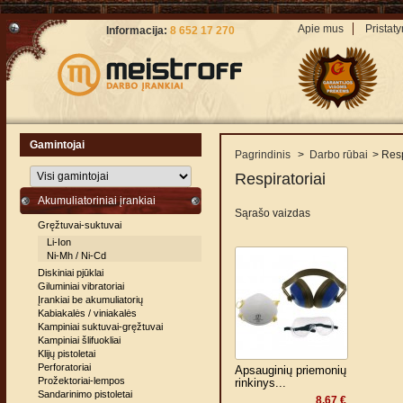
Apie mus
Pristat
Informacija:
8 652 17 270
Gamintojai
Pagrindinis
>
Darbo rūbai
>
Resp
Respiratoriai
Akumuliatoriniai įrankiai
Sąrašo vaizdas
Gręžtuvai-suktuvai
Li-Ion
Ni-Mh / Ni-Cd
Diskiniai pjūklai
Giluminiai vibratoriai
Įrankiai be akumuliatorių
Kabiakalės / viniakalės
Kampiniai suktuvai-gręžtuvai
Kampiniai šlifuokliai
Klijų pistoletai
Perforatoriai
Apsauginių priemonių
Prožektoriai-lempos
rinkinys...
Sandarinimo pistoletai
8,67 €