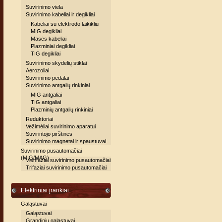
Suvirinimo viela
Suvirinimo kabeliai ir degikliai
Kabeliai su elektrodo laikikliu
MIG degikliai
Masės kabeliai
Plazminiai degikliai
TIG degikliai
Suvirinimo skydelių stiklai
Aerozoliai
Suvirinimo pedalai
Suvirinimo antgalių rinkiniai
MIG antgaliai
TIG antgaliai
Plazminių antgalių rinkiniai
Reduktoriai
Vežimėliai suvirinimo aparatui
Suvirintojo pirštinės
Suvirinimo magnetai ir spaustuvai
Suvirinimo pusautomačiai
(MIG/MAG)
Vienfaziai suvirinimo pusautomačiai
Trifaziai suvirinimo pusautomačiai
Elektriniai įrankiai
Galąstuvai
Galąstuvai
Grandinių galąstuvai