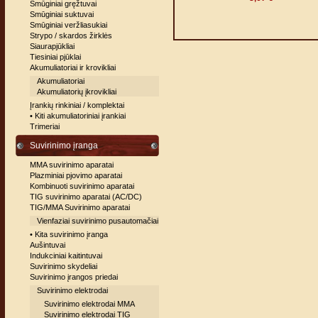
Smūginiai gręžtuvai
Smūginiai suktuvai
Smūginiai veržliasukiai
Strypo / skardos žirklės
Siaurapjūkliai
Tiesiniai pjūklai
Akumuliatoriai ir krovikliai
Akumuliatoriai
Akumuliatorių įkrovikliai
Įrankių rinkiniai / komplektai
• Kiti akumuliatoriniai įrankiai
Trimeriai
Suvirinimo įranga
MMA suvirinimo aparatai
Plazminiai pjovimo aparatai
Kombinuoti suvirinimo aparatai
TIG suvirinimo aparatai (AC/DC)
TIG/MMA Suvirinimo aparatai
Vienfaziai suvirinimo pusautomačiai
• Kita suvirinimo įranga
Aušintuvai
Indukciniai kaitintuvai
Suvirinimo skydeliai
Suvirinimo įrangos priedai
Suvirinimo elektrodai
Suvirinimo elektrodai MMA
Suvirinimo elektrodai TIG