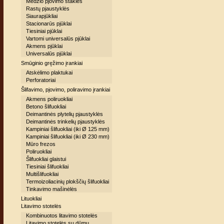
Medžio pjovimo staklės
Rastų pjaustyklės
Siaurapjūkliai
Stacionarūs pjūklai
Tiesiniai pjūklai
Vartomi universalūs pjūklai
Akmens pjūklai
Universalūs pjūklai
Smūginio gręžimo įrankiai
Atskėlimo plaktukai
Perforatoriai
Šlifavimo, pjovimo, poliravimo įrankiai
Akmens poliruokliai
Betono šlifuokliai
Deimantinės plytelių pjaustyklės
Deimantinės trinkelių pjaustyklės
Kampiniai šlifuokliai (iki Ø 125 mm)
Kampiniai šlifuokliai (iki Ø 230 mm)
Mūro frezos
Poliruokliai
Šlifuokliai glaistui
Tiesiniai šlifuokliai
Multišlifuokliai
Termoizoliacinių plokščių šlifuokliai
Tinkavimo mašinėlės
Lituokliai
Litavimo stotelės
Kombinuotos litavimo stotelės
Litavimo stotelės su dūmų