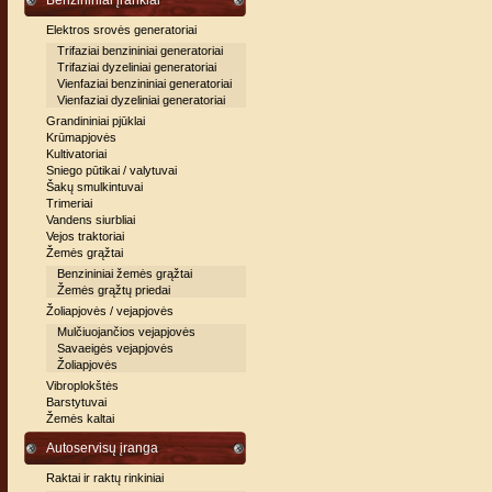
Benzininiai įrankiai
Elektros srovės generatoriai
Trifaziai benzininiai generatoriai
Trifaziai dyzeliniai generatoriai
Vienfaziai benzininiai generatoriai
Vienfaziai dyzeliniai generatoriai
Grandininiai pjūklai
Krūmapjovės
Kultivatoriai
Sniego pūtikai / valytuvai
Šakų smulkintuvai
Trimeriai
Vandens siurbliai
Vejos traktoriai
Žemės grąžtai
Benzininiai žemės grąžtai
Žemės grąžtų priedai
Žoliapjovės / vejapjovės
Mulčiuojančios vejapjovės
Savaeigės vejapjovės
Žoliapjovės
Vibroplokštės
Barstytuvai
Žemės kaltai
Autoservisų įranga
Raktai ir raktų rinkiniai