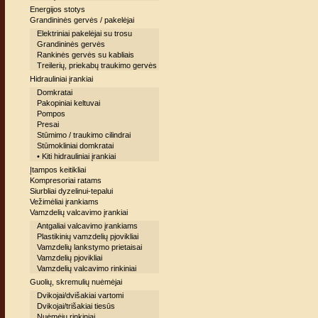
Energijos stotys
Grandininės gervės / pakelėjai
Elektriniai pakelėjai su trosu
Grandininės gervės
Rankinės gervės su kabliais
Treilerių, priekabų traukimo gervės
Hidrauliniai įrankiai
Domkratai
Pakopiniai keltuvai
Pompos
Presai
Stūmimo / traukimo cilindrai
Stūmokliniai domkratai
• Kiti hidrauliniai įrankiai
Įtampos keitikliai
Kompresoriai ratams
Siurbliai dyzelinui-tepalui
Vežimėliai įrankiams
Vamzdelių valcavimo įrankiai
Antgaliai valcavimo įrankiams
Plastikinių vamzdelių pjovikliai
Vamzdelių lankstymo prietaisai
Vamzdelių pjovikliai
Vamzdelių valcavimo rinkiniai
Guolių, skremulių nuėmėjai
Dvikojai/dvišakiai vartomi
Dvikojai/trišakiai tiesūs
Nuėmėjų rinkiniai