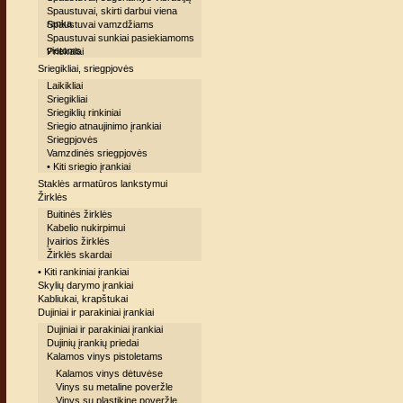
Spaustuvai, skirti darbui viena
ranka
Spaustuvai vamzdžiams
Spaustuvai sunkiai pasiekiamoms
vietoms
Priekalai
Sriegikliai, sriegpjovės
Laikikliai
Sriegikliai
Sriegiklių rinkiniai
Sriegio atnaujinimo įrankiai
Sriegpjovės
Vamzdinės sriegpjovės
• Kiti sriegio įrankiai
Staklės armatūros lankstymui
Žirklės
Buitinės žirklės
Kabelio nukirpimui
Įvairios žirklės
Žirklės skardai
• Kiti rankiniai įrankiai
Skylių darymo įrankiai
Kabliukai, krapštukai
Dujiniai ir parakiniai įrankiai
Dujiniai ir parakiniai įrankiai
Dujinių įrankių priedai
Kalamos vinys pistoletams
Kalamos vinys dėtuvėse
Vinys su metaline poveržle
Vinys su plastikine poveržle