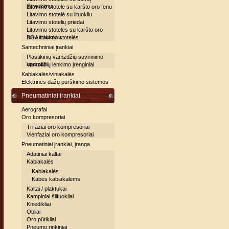
ištraukimu
Litavimo stotelė su karšto oro fenu
Litavimo stotelė su lituokliu
Litavimo stotelių priedai
Litavimo stotelės su karšto oro
fenu ir lituokliu
BGA litavimo stotelės
Santechniniai įrankiai
Plastikinių vamzdžių suvirinimo
aparatai
Vamzdžių lenkimo įrenginiai
Kabiakalės/viniakalės
Elektrinės dažų purškimo sistemos
Pneumatiniai įrankiai
Aerografai
Oro kompresoriai
Trifaziai oro kompresoriai
Vienfaziai oro kompresoriai
Pneumatiniai įrankiai, įranga
Adatiniai kaltai
Kabiakalės
Kabiakalės
Kabės kabiakalėms
Kaltai / plaktukai
Kampiniai šlifuokliai
Kniedikliai
Obliai
Oro pūtikliai
Pneumo rinkiniai