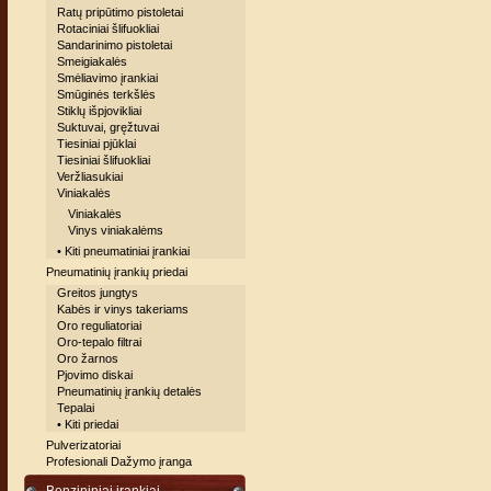
Ratų pripūtimo pistoletai
Rotaciniai šlifuokliai
Sandarinimo pistoletai
Smeigiakalės
Smėliavimo įrankiai
Smūginės terkšlės
Stiklų išpjovikliai
Suktuvai, gręžtuvai
Tiesiniai pjūklai
Tiesiniai šlifuokliai
Veržliasukiai
Viniakalės
Viniakalės
Vinys viniakalėms
• Kiti pneumatiniai įrankiai
Pneumatinių įrankių priedai
Greitos jungtys
Kabės ir vinys takeriams
Oro reguliatoriai
Oro-tepalo filtrai
Oro žarnos
Pjovimo diskai
Pneumatinių įrankių detalės
Tepalai
• Kiti priedai
Pulverizatoriai
Profesionali Dažymo įranga