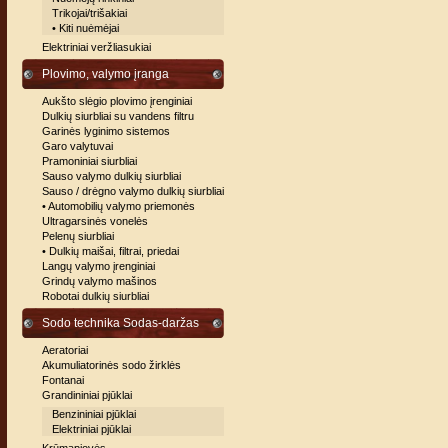
Trikojai/trišakiai
• Kiti nuėmėjai
Elektriniai veržliasukiai
Plovimo, valymo įranga
Aukšto slėgio plovimo įrenginiai
Dulkių siurbliai su vandens filtru
Garinės lyginimo sistemos
Garo valytuvai
Pramoniniai siurbliai
Sauso valymo dulkių siurbliai
Sauso / drėgno valymo dulkių siurbliai
• Automobilių valymo priemonės
Ultragarsinės vonelės
Pelenų siurbliai
• Dulkių maišai, filtrai, priedai
Langų valymo įrenginiai
Grindų valymo mašinos
Robotai dulkių siurbliai
Sodo technika Sodas-daržas
Aeratoriai
Akumuliatorinės sodo žirklės
Fontanai
Grandininiai pjūklai
Benzininiai pjūklai
Elektriniai pjūklai