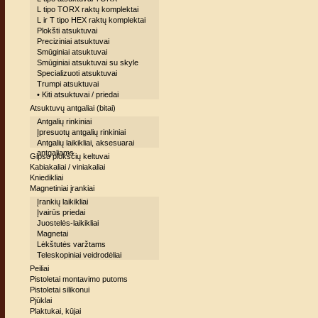
L tipo TORX raktų komplektai
L ir T tipo HEX raktų komplektai
Plokšti atsuktuvai
Preciziniai atsuktuvai
Smūginiai atsuktuvai
Smūginiai atsuktuvai su skyle
Specializuoti atsuktuvai
Trumpi atsuktuvai
• Kiti atsuktuvai / priedai
Atsuktuvų antgaliai (bitai)
Antgalių rinkiniai
Įpresuotų antgalių rinkiniai
Antgalių laikikliai, aksesuarai
antgaliams
Gipso plokščių keltuvai
Kabiakaliai / viniakaliai
Kniedikliai
Magnetiniai įrankiai
Įrankių laikikliai
Įvairūs priedai
Juostelės-laikikliai
Magnetai
Lėkštutės varžtams
Teleskopiniai veidrodėliai
Peiliai
Pistoletai montavimo putoms
Pistoletai silikonui
Pjūklai
Plaktukai, kūjai