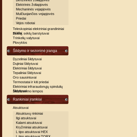
Benzininės žoliapjovės
Elektrinės žoliapjovės
Mechaninės vejapjovės
Mulčiuojančios vejapjovės
Priedai
Vejos robotai
Teleskopiniai elektriniai grandininiai
pjūklai
Trašų, sėklų barstytuvai
Trinkelių valytuvai
Plovyklos
Šildymo ir sezoninė įranga
Dyzeliniai šildytuvai
Dujiniai šildytuvai
Elektriniai šildytuvai
Tepaliniai šildytuvai
Oro sausintuvai
Termostatai ir kiti priedai
Elektriniai infraraudonųjų spindulių
šildytuvai
Sterilizavimo lempos
Rankiniai įrankiai
Atsuktuvai
Atsuktuvų rinkiniai
Ilgi atsuktuvai
Kalami atsuktuvai
Kryžminiai atsuktuvai
L tipo atsuktuvai HEX
L tipo atsuktuvai TORX