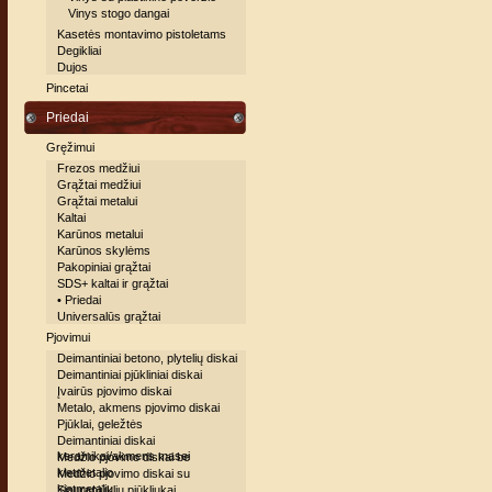
Vinys stogo dangai
Kasetės montavimo pistoletams
Degikliai
Dujos
Pincetai
Priedai
Gręžimui
Frezos medžiui
Grąžtai medžiui
Grąžtai metalui
Kaltai
Karūnos metalui
Karūnos skylėms
Pakopiniai grąžtai
SDS+ kaltai ir grąžtai
• Priedai
Universalūs grąžtai
Pjovimui
Deimantiniai betono, plytelių diskai
Deimantiniai pjūkliniai diskai
Įvairūs pjovimo diskai
Metalo, akmens pjovimo diskai
Pjūklai, geležtės
Deimantiniai diskai
keramikai/akmens masei
Medžio pjovimo diskai be
kietmetalio
Medžio pjovimo diskai su
kietmetaliu
Siaurapjūklių pjūkliukai