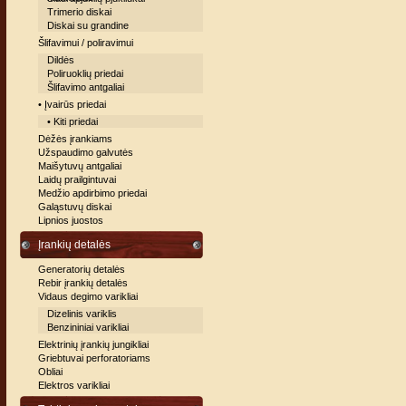
Trimerio diskai
Diskai su grandine
Šlifavimui / poliravimui
Dildės
Poliruoklių priedai
Šlifavimo antgaliai
• Įvairūs priedai
• Kiti priedai
Dėžės įrankiams
Užspaudimo galvutės
Maišytuvų antgaliai
Laidų prailgintuvai
Medžio apdirbimo priedai
Galąstuvų diskai
Lipnios juostos
Įrankių detalės
Generatorių detalės
Rebir įrankių detalės
Vidaus degimo varikliai
Dizelinis variklis
Benzininiai varikliai
Elektrinių įrankių jungikliai
Griebtuvai perforatoriams
Obliai
Elektros varikliai