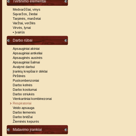
Tvirtinimo elementai
Medvaržčiai, vinys
Sąvaržos, žiedai
Tarpinės, manžetai
Varžtai, veržlės
Virvės, lynai
• Įvairūs
Darbo rūbai
Apsauginiai akiniai
Apsauginiai antkeliai
Apsauginės ausinės
Apsauginiai šalmai
Avalynė darbui
Įrankių krepšiai ir dėklai
Pirštinės
Puskombenzoniai
Darbo kelnės
Darbo kostiumai
Darbo striukės
Vienkartiniai kombinezonai
Respiratoriai
Veido apsauga
Darbo liemenės
Darbo bridžai
Žieminės kepurės
Matavimo įrankiai