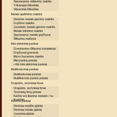
Stacionarios obliavimo staklės
Trikampiai šlifuokliai
Vibraciniai šlifuokliai
Metalo apdirbimo staklės
Diskinės metalo pjovimo staklės
Gręžimo staklės
Juostinės metalo pjovimo staklės
Metalo tekinimo staklės
Stacionarūs metalo gręžtuvai
Šlifavimo mašinos
Mini elektriniai įrankiai
Graviravimo-šlifavimo komplektai
Gręžtuvai-graveriai
Micro frezavimo staklės
Mini įrankių priedai
• Kiti mini elektriniai įrankiai
Multifunkciniai įrankiai
Multifunkciniai įrankiai
Multifinkcinio įrankio priedai
Orapūtės, techniniai fenai
Orapūtės, techniniai fenai
Techninių fenų priedai
Karšto oro litavimo stotelės / su
lituokliais
Pjovimo įrankiai
Diskiniai medžio pjūklai
Diskiniai metalo pjūklai
Juostiniai pjūklai