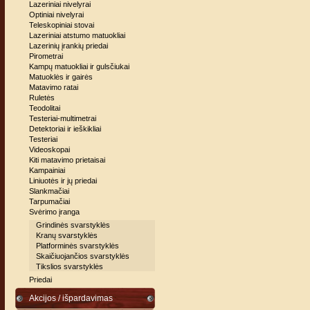
Lazeriniai nivelyrai
Optiniai nivelyrai
Teleskopiniai stovai
Lazeriniai atstumo matuokliai
Lazerinių įrankių priedai
Pirometrai
Kampų matuokliai ir gulsčiukai
Matuoklės ir gairės
Matavimo ratai
Ruletės
Teodolitai
Testeriai-multimetrai
Detektoriai ir ieškikliai
Testeriai
Videoskopai
Kiti matavimo prietaisai
Kampainiai
Liniuotės ir jų priedai
Slankmačiai
Tarpumačiai
Svėrimo įranga
Grindinės svarstyklės
Kranų svarstyklės
Platforminės svarstyklės
Skaičiuojančios svarstyklės
Tikslios svarstyklės
Priedai
Akcijos / išpardavimas