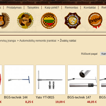
s
Pristatymas
Taisyklės
Kaip pirkti?
Remontas
Kontaktai
Rek
rvisų įranga
>
Automobilių remonto įrankiai
>
Žvakių raktai
Rūšiuoti pagal
BGS-technik 144
Yato YT-0815
BGS-technik 147
BGS-
 €
8,25 €
19,09 €
46,05 €