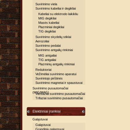
Suvirinimo viela
Suvirinimo kabeliai ir degikliai
Kabeliai su elektrodo laikikliu
MIG degikliai
Masės kabeliai
Plazminiai degikliai
TIG degikliai
Suvirinimo skydelių stiklai
Aerozoliai
Suvirinimo pedalai
Suvirinimo antgalių rinkiniai
MIG antgaliai
TIG antgaliai
Plazminių antgalių rinkiniai
Reduktoriai
Vežimėliai suvirinimo aparatui
Suvirintojo pirštinės
Suvirinimo magnetai ir spaustuvai
Suvirinimo pusautomačiai
(MIG/MAG)
Vienfaziai suvirinimo pusautomačiai
Trifaziai suvirinimo pusautomačiai
Elektriniai įrankiai
Galąstuvai
Galąstuvai
Grandinių galąstuvai