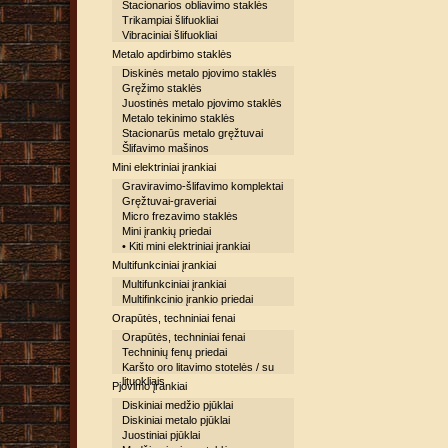
Stacionarios obliavimo staklės
Trikampiai šlifuokliai
Vibraciniai šlifuokliai
Metalo apdirbimo staklės
Diskinės metalo pjovimo staklės
Gręžimo staklės
Juostinės metalo pjovimo staklės
Metalo tekinimo staklės
Stacionarūs metalo gręžtuvai
Šlifavimo mašinos
Mini elektriniai įrankiai
Graviravimo-šlifavimo komplektai
Gręžtuvai-graveriai
Micro frezavimo staklės
Mini įrankių priedai
• Kiti mini elektriniai įrankiai
Multifunkciniai įrankiai
Multifunkciniai įrankiai
Multifinkcinio įrankio priedai
Orapūtės, techniniai fenai
Orapūtės, techniniai fenai
Techninių fenų priedai
Karšto oro litavimo stotelės / su
lituokliais
Pjovimo įrankiai
Diskiniai medžio pjūklai
Diskiniai metalo pjūklai
Juostiniai pjūklai