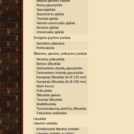
Medžio pjovimo staklės
Rastų pjaustyklės
Siaurapjūkliai
Stacionarūs pjūklai
Tiesiniai pjūklai
Vartomi universalūs pjūklai
Akmens pjūklai
Universalūs pjūklai
Smūginio gręžimo įrankiai
Atskėlimo plaktukai
Perforatoriai
Šlifavimo, pjovimo, poliravimo įrankiai
Akmens poliruokliai
Betono šlifuokliai
Deimantinės plytelių pjaustyklės
Deimantinės trinkelių pjaustyklės
Kampiniai šlifuokliai (iki Ø 125 mm)
Kampiniai šlifuokliai (iki Ø 230 mm)
Mūro frezos
Poliruokliai
Šlifuokliai glaistui
Tiesiniai šlifuokliai
Multišlifuokliai
Termoizoliacinių plokščių šlifuokliai
Tinkavimo mašinėlės
Lituokliai
Litavimo stotelės
Kombinuotos litavimo stotelės
Litavimo stotelės su dūmų