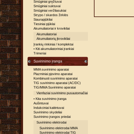
Smūginiai gręžtuvai
Smūginiai suktuvai
Smūginiai veržliasukiai
Strypo / skardos žirklės
Siaurapjūkliai
Tiesiniai pjūklai
Akumuliatoriai ir krovikliai
Akumuliatoriai
Akumuliatorių įkrovikliai
Įrankių rinkiniai / komplektai
• Kiti akumuliatoriniai įrankiai
Trimeriai
Suvirinimo įranga
MMA suvirinimo aparatai
Plazminiai pjovimo aparatai
Kombinuoti suvirinimo aparatai
TIG suvirinimo aparatai (AC/DC)
TIG/MMA Suvirinimo aparatai
Vienfaziai suvirinimo pusautomačiai
• Kita suvirinimo įranga
Aušintuvai
Indukciniai kaitintuvai
Suvirinimo skydeliai
Suvirinimo įrangos priedai
Suvirinimo elektrodai
Suvirinimo elektrodai MMA
Suvirinimo elektrodai TIG