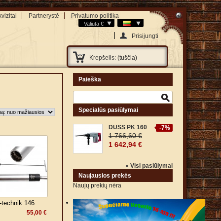
vizitai
Partnerystė
Privatumo politika
Valiuta €
Prisijungti
Krepšelis:
(tuščia)
Paieška
Specialūs pasiūlymai
DUSS PK 160
-7%
1 766,60 €
1 642,94 €
» Visi pasiūlymai
Naujausios prekės
Naujų prekių nėra
technik 146
55,00 €