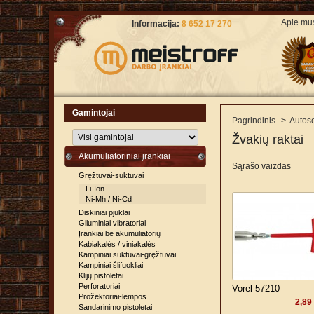
Apie mu
Informacija:
8 652 17 270
Gamintojai
Pagrindinis
>
Autose
Žvakių raktai
Akumuliatoriniai įrankiai
Sąrašo vaizdas
Gręžtuvai-suktuvai
Li-Ion
Ni-Mh / Ni-Cd
Diskiniai pjūklai
Giluminiai vibratoriai
Įrankiai be akumuliatorių
Kabiakalės / viniakalės
Kampiniai suktuvai-gręžtuvai
Kampiniai šlifuokliai
Klijų pistoletai
Perforatoriai
Vorel 57210
Prožektoriai-lempos
2,89
Sandarinimo pistoletai