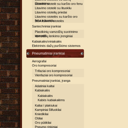
ištraukimu
Litavimo stotelė su karšto oro fenu
Litavimo stotelė su lituokliu
Litavimo stotelių priedai
Litavimo stotelės su karšto oro
fenu ir lituokliu
BGA litavimo stotelės
Santechniniai įrankiai
Plastikinių vamzdžių suvirinimo
aparatai
Vamzdžių lenkimo įrenginiai
Kabiakalės/viniakalės
Elektrinės dažų purškimo sistemos
Pneumatiniai įrankiai
Aerografai
Oro kompresoriai
Trifaziai oro kompresoriai
Vienfaziai oro kompresoriai
Pneumatiniai įrankiai, įranga
Adatiniai kaltai
Kabiakalės
Kabiakalės
Kabės kabiakalėms
Kaltai / plaktukai
Kampiniai šlifuokliai
Kniedikliai
Obliai
Oro pūtikliai
Pneumo rinkiniai