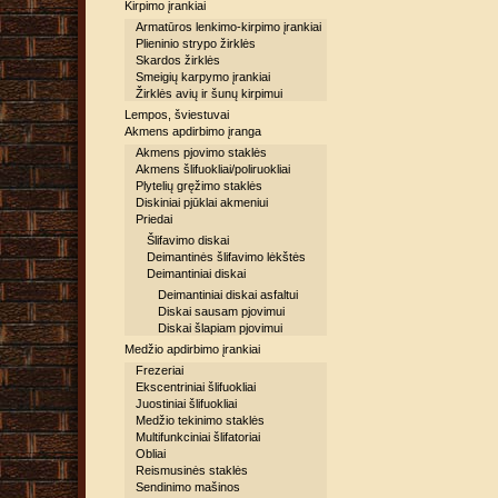
Kirpimo įrankiai
Armatūros lenkimo-kirpimo įrankiai
Plieninio strypo žirklės
Skardos žirklės
Smeigių karpymo įrankiai
Žirklės avių ir šunų kirpimui
Lempos, šviestuvai
Akmens apdirbimo įranga
Akmens pjovimo staklės
Akmens šlifuokliai/poliruokliai
Plytelių gręžimo staklės
Diskiniai pjūklai akmeniui
Priedai
Šlifavimo diskai
Deimantinės šlifavimo lėkštės
Deimantiniai diskai
Deimantiniai diskai asfaltui
Diskai sausam pjovimui
Diskai šlapiam pjovimui
Medžio apdirbimo įrankiai
Frezeriai
Ekscentriniai šlifuokliai
Juostiniai šlifuokliai
Medžio tekinimo staklės
Multifunkciniai šlifatoriai
Obliai
Reismusinės staklės
Sendinimo mašinos