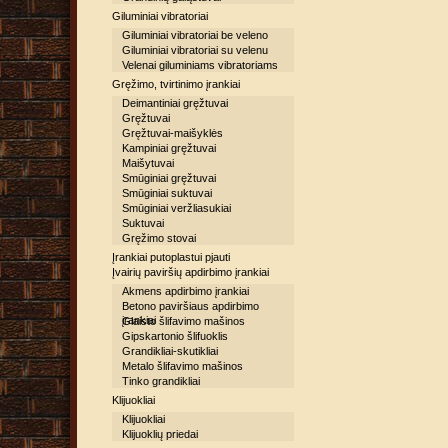
Giluminiai vibratoriai
Giluminiai vibratoriai be veleno
Giluminiai vibratoriai su velenu
Velenai giluminiams vibratoriams
Gręžimo, tvirtinimo įrankiai
Deimantiniai gręžtuvai
Gręžtuvai
Gręžtuvai-maišyklės
Kampiniai gręžtuvai
Maišytuvai
Smūginiai gręžtuvai
Smūginiai suktuvai
Smūginiai veržliasukiai
Suktuvai
Gręžimo stovai
Įrankiai putoplastui pjauti
Įvairių paviršių apdirbimo įrankiai
Akmens apdirbimo įrankiai
Betono paviršiaus apdirbimo
įrankiai
Glaisto šlifavimo mašinos
Gipskartonio šlifuoklis
Grandikliai-skutikliai
Metalo šlifavimo mašinos
Tinko grandikliai
Klijuokliai
Klijuokliai
Klijuoklių priedai