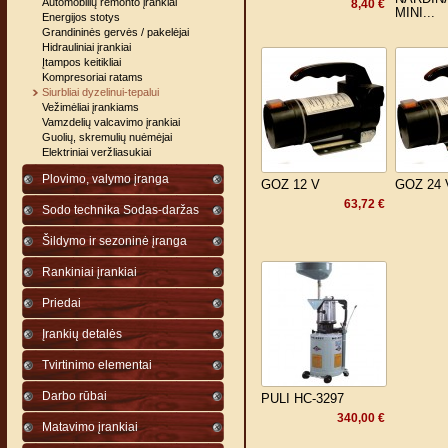
Automobilių remonto įrankiai
8,40 €
MINI...
Energijos stotys
Grandininės gervės / pakelėjai
Hidrauliniai įrankiai
Įtampos keitikliai
Kompresoriai ratams
Siurbliai dyzelinui-tepalui
Vežimėliai įrankiams
Vamzdelių valcavimo įrankiai
Guolių, skremulių nuėmėjai
Elektriniai veržliasukiai
Plovimo, valymo įranga
GOZ 12 V
GOZ 24 
63,72 €
Sodo technika Sodas-daržas
Šildymo ir sezoninė įranga
Rankiniai įrankiai
Priedai
Įrankių detalės
Tvirtinimo elementai
Darbo rūbai
PULI HC-3297
340,00 €
Matavimo įrankiai