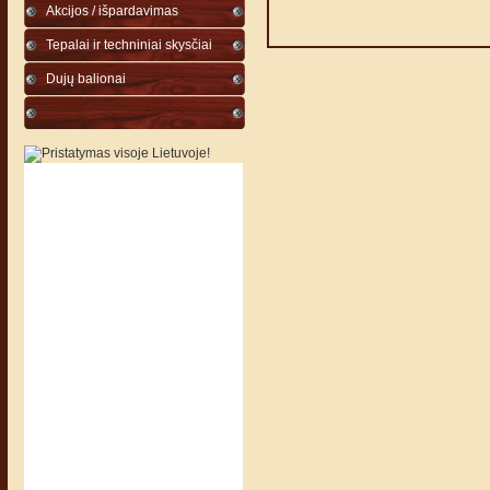
Akcijos / išpardavimas
Tepalai ir techniniai skysčiai
Dujų balionai