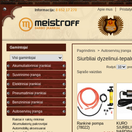
Apie mus
Pristat
Informacija:
8 652 17 270
Gamintojai
Pagrindinis
>
Autoservisų įranga
Siurbliai dyzelinui-tepal
Akumuliatoriniai įrankiai
Rodyti
pre
Sąrašo vaizdas
Suvirinimo įranga
Elektriniai įrankiai
Pneumatiniai įrankiai
Benzininiai įrankiai
Autoservisų įranga
Raktai ir raktų rinkiniai
Rankinė pompa
KURO
Akumuliatorių pakrovėjai
(78022)
SIURBL
Automobilių aksesuarai
NARDIN