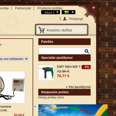
vizitai
Partnerystė
Privatumo politika
Valiuta €
Prisijungti
Krepšelis:
(tuščia)
Paieška
is
Specialūs pasiūlymai
DWT SBH-500 T
-3%
72,96 €
70,77 €
» Visi pasiūlymai
Naujausios prekės
Naujų prekių nėra
tmeninė
cinė...
93,50 €