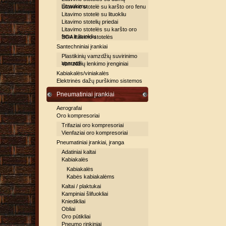
ištraukimu
Litavimo stotelė su karšto oro fenu
Litavimo stotelė su lituokliu
Litavimo stotelių priedai
Litavimo stotelės su karšto oro
fenu ir lituokliu
BGA litavimo stotelės
Santechniniai įrankiai
Plastikinių vamzdžių suvirinimo
aparatai
Vamzdžių lenkimo įrenginiai
Kabiakalės/viniakalės
Elektrinės dažų purškimo sistemos
Pneumatiniai įrankiai
Aerografai
Oro kompresoriai
Trifaziai oro kompresoriai
Vienfaziai oro kompresoriai
Pneumatiniai įrankiai, įranga
Adatiniai kaltai
Kabiakalės
Kabiakalės
Kabės kabiakalėms
Kaltai / plaktukai
Kampiniai šlifuokliai
Kniedikliai
Obliai
Oro pūtikliai
Pneumo rinkiniai