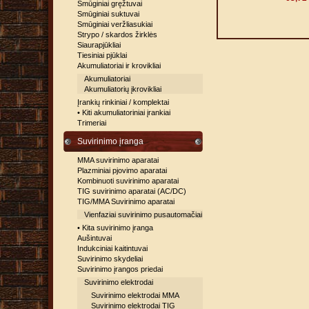
Smūginiai gręžtuvai
Smūginiai suktuvai
Smūginiai veržliasukiai
Strypo / skardos žirklės
Siaurapjūkliai
Tiesiniai pjūklai
Akumuliatoriai ir krovikliai
Akumuliatoriai
Akumuliatorių įkrovikliai
Įrankių rinkiniai / komplektai
• Kiti akumuliatoriniai įrankiai
Trimeriai
Suvirinimo įranga
MMA suvirinimo aparatai
Plazminiai pjovimo aparatai
Kombinuoti suvirinimo aparatai
TIG suvirinimo aparatai (AC/DC)
TIG/MMA Suvirinimo aparatai
Vienfaziai suvirinimo pusautomačiai
• Kita suvirinimo įranga
Aušintuvai
Indukciniai kaitintuvai
Suvirinimo skydeliai
Suvirinimo įrangos priedai
Suvirinimo elektrodai
Suvirinimo elektrodai MMA
Suvirinimo elektrodai TIG