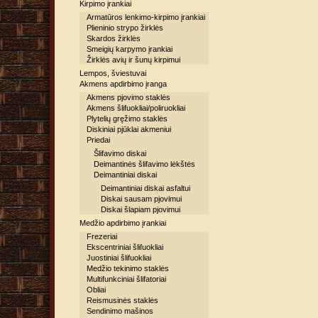
Kirpimo įrankiai
Armatūros lenkimo-kirpimo įrankiai
Plieninio strypo žirklės
Skardos žirklės
Smeigių karpymo įrankiai
Žirklės avių ir šunų kirpimui
Lempos, šviestuvai
Akmens apdirbimo įranga
Akmens pjovimo staklės
Akmens šlifuokliai/poliruokliai
Plytelių gręžimo staklės
Diskiniai pjūklai akmeniui
Priedai
Šlifavimo diskai
Deimantinės šlifavimo lėkštės
Deimantiniai diskai
Deimantiniai diskai asfaltui
Diskai sausam pjovimui
Diskai šlapiam pjovimui
Medžio apdirbimo įrankiai
Frezeriai
Ekscentriniai šlifuokliai
Juostiniai šlifuokliai
Medžio tekinimo staklės
Multifunkciniai šlifatoriai
Obliai
Reismusinės staklės
Sendinimo mašinos