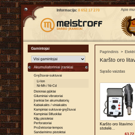
Apie mu
Informacija:
8 652 17 270
Gamintojai
Pagrindinis
>
Elektri
Karšto oro litav
Akumuliatoriniai įrankiai
Sąrašo vaizdas
Gręžtuvai-suktuvai
Li-Ion
Ni-Mh / Ni-Cd
Diskiniai pjūklai
Giluminiai vibratoriai
Įrankiai be akumuliatorių
Kabiakalės / viniakalės
Kampiniai suktuvai-gręžtuvai
Kampiniai šlifuokliai
Klijų pistoletai
Perforatoriai
Karšto oro litavimo
Prožektoriai-lempos
stotelė...
Sandarinimo pistoletai
63,72