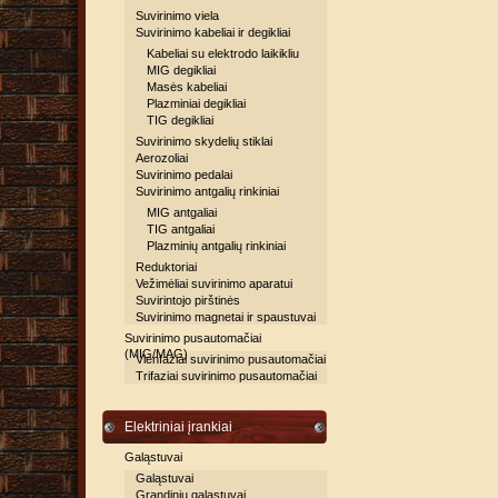
Suvirinimo viela
Suvirinimo kabeliai ir degikliai
Kabeliai su elektrodo laikikliu
MIG degikliai
Masės kabeliai
Plazminiai degikliai
TIG degikliai
Suvirinimo skydelių stiklai
Aerozoliai
Suvirinimo pedalai
Suvirinimo antgalių rinkiniai
MIG antgaliai
TIG antgaliai
Plazminių antgalių rinkiniai
Reduktoriai
Vežimėliai suvirinimo aparatui
Suvirintojo pirštinės
Suvirinimo magnetai ir spaustuvai
Suvirinimo pusautomačiai
(MIG/MAG)
Vienfaziai suvirinimo pusautomačiai
Trifaziai suvirinimo pusautomačiai
Elektriniai įrankiai
Galąstuvai
Galąstuvai
Grandinių galąstuvai