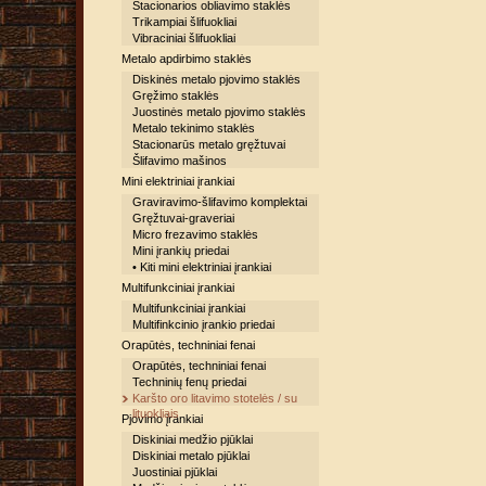
Stacionarios obliavimo staklės
Trikampiai šlifuokliai
Vibraciniai šlifuokliai
Metalo apdirbimo staklės
Diskinės metalo pjovimo staklės
Gręžimo staklės
Juostinės metalo pjovimo staklės
Metalo tekinimo staklės
Stacionarūs metalo gręžtuvai
Šlifavimo mašinos
Mini elektriniai įrankiai
Graviravimo-šlifavimo komplektai
Gręžtuvai-graveriai
Micro frezavimo staklės
Mini įrankių priedai
• Kiti mini elektriniai įrankiai
Multifunkciniai įrankiai
Multifunkciniai įrankiai
Multifinkcinio įrankio priedai
Orapūtės, techniniai fenai
Orapūtės, techniniai fenai
Techninių fenų priedai
Karšto oro litavimo stotelės / su
lituokliais
Pjovimo įrankiai
Diskiniai medžio pjūklai
Diskiniai metalo pjūklai
Juostiniai pjūklai