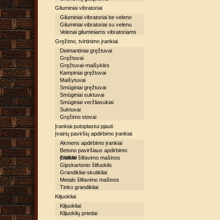
Giluminiai vibratoriai
Giluminiai vibratoriai be veleno
Giluminiai vibratoriai su velenu
Velenai giluminiams vibratoriams
Gręžimo, tvirtinimo įrankiai
Deimantiniai gręžtuvai
Gręžtuvai
Gręžtuvai-maišyklės
Kampiniai gręžtuvai
Maišytuvai
Smūginiai gręžtuvai
Smūginiai suktuvai
Smūginiai veržliasukiai
Suktuvai
Gręžimo stovai
Įrankiai putoplastui pjauti
Įvairių paviršių apdirbimo įrankiai
Akmens apdirbimo įrankiai
Betono paviršiaus apdirbimo
įrankiai
Glaisto šlifavimo mašinos
Gipskartonio šlifuoklis
Grandikliai-skutikliai
Metalo šlifavimo mašinos
Tinko grandikliai
Klijuokliai
Klijuokliai
Klijuoklių priedai