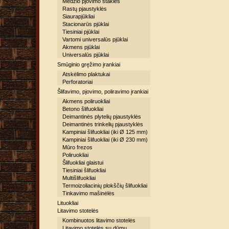
Medžio pjovimo staklės
Rastų pjaustyklės
Siaurapjūkliai
Stacionarūs pjūklai
Tiesiniai pjūklai
Vartomi universalūs pjūklai
Akmens pjūklai
Universalūs pjūklai
Smūginio gręžimo įrankiai
Atskėlimo plaktukai
Perforatoriai
Šlifavimo, pjovimo, poliravimo įrankiai
Akmens poliruokliai
Betono šlifuokliai
Deimantinės plytelių pjaustyklės
Deimantinės trinkelių pjaustyklės
Kampiniai šlifuokliai (iki Ø 125 mm)
Kampiniai šlifuokliai (iki Ø 230 mm)
Mūro frezos
Poliruokliai
Šlifuokliai glaistui
Tiesiniai šlifuokliai
Multišlifuokliai
Termoizoliacinių plokščių šlifuokliai
Tinkavimo mašinėlės
Lituokliai
Litavimo stotelės
Kombinuotos litavimo stotelės
Litavimo stotelės su dūmų