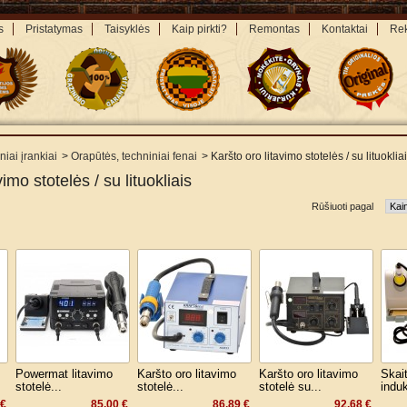
s
Pristatymas
Taisyklės
Kaip pirkti?
Remontas
Kontaktai
Rek
niai įrankiai
>
Orapūtės, techniniai fenai
>
Karšto oro litavimo stotelės / su lituoklia
imo stotelės / su lituokliais
Rūšiuoti pagal
Powermat litavimo
Karšto oro litavimo
Karšto oro litavimo
Skai
stotelė...
stotelė...
stotelė su...
induk
 €
85,00 €
86,89 €
92,68 €