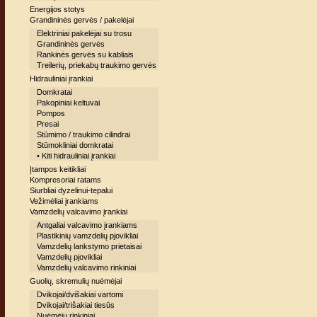
Energijos stotys
Grandininės gervės / pakelėjai
Elektriniai pakelėjai su trosu
Grandininės gervės
Rankinės gervės su kabliais
Treilerių, priekabų traukimo gervės
Hidrauliniai įrankiai
Domkratai
Pakopiniai keltuvai
Pompos
Presai
Stūmimo / traukimo cilindrai
Stūmokliniai domkratai
• Kiti hidrauliniai įrankiai
Įtampos keitikliai
Kompresoriai ratams
Siurbliai dyzelinui-tepalui
Vežimėliai įrankiams
Vamzdelių valcavimo įrankiai
Antgaliai valcavimo įrankiams
Plastikinių vamzdelių pjovikliai
Vamzdelių lankstymo prietaisai
Vamzdelių pjovikliai
Vamzdelių valcavimo rinkiniai
Guolių, skremulių nuėmėjai
Dvikojai/dvišakiai vartomi
Dvikojai/trišakiai tiesūs
Nuėmėjų rinkiniai