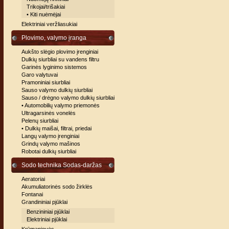
Trikojai/trišakiai
• Kiti nuėmėjai
Elektriniai veržliasukiai
Plovimo, valymo įranga
Aukšto slėgio plovimo įrenginiai
Dulkių siurbliai su vandens filtru
Garinės lyginimo sistemos
Garo valytuvai
Pramoniniai siurbliai
Sauso valymo dulkių siurbliai
Sauso / drėgno valymo dulkių siurbliai
• Automobilių valymo priemonės
Ultragarsinės vonelės
Pelenų siurbliai
• Dulkių maišai, filtrai, priedai
Langų valymo įrenginiai
Grindų valymo mašinos
Robotai dulkių siurbliai
Sodo technika Sodas-daržas
Aeratoriai
Akumuliatorinės sodo žirklės
Fontanai
Grandininiai pjūklai
Benzininiai pjūklai
Elektriniai pjūklai