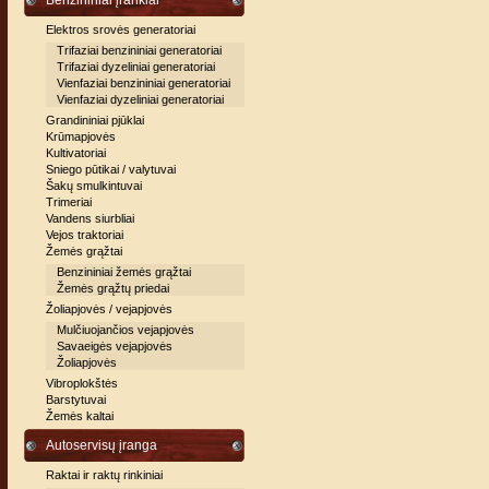
Benzininiai įrankiai
Elektros srovės generatoriai
Trifaziai benzininiai generatoriai
Trifaziai dyzeliniai generatoriai
Vienfaziai benzininiai generatoriai
Vienfaziai dyzeliniai generatoriai
Grandininiai pjūklai
Krūmapjovės
Kultivatoriai
Sniego pūtikai / valytuvai
Šakų smulkintuvai
Trimeriai
Vandens siurbliai
Vejos traktoriai
Žemės grąžtai
Benzininiai žemės grąžtai
Žemės grąžtų priedai
Žoliapjovės / vejapjovės
Mulčiuojančios vejapjovės
Savaeigės vejapjovės
Žoliapjovės
Vibroplokštės
Barstytuvai
Žemės kaltai
Autoservisų įranga
Raktai ir raktų rinkiniai