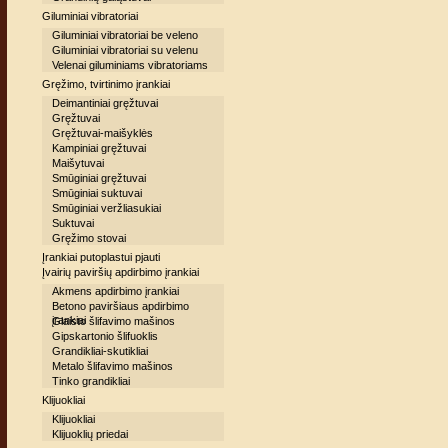
Giluminiai vibratoriai
Giluminiai vibratoriai be veleno
Giluminiai vibratoriai su velenu
Velenai giluminiams vibratoriams
Gręžimo, tvirtinimo įrankiai
Deimantiniai gręžtuvai
Gręžtuvai
Gręžtuvai-maišyklės
Kampiniai gręžtuvai
Maišytuvai
Smūginiai gręžtuvai
Smūginiai suktuvai
Smūginiai veržliasukiai
Suktuvai
Gręžimo stovai
Įrankiai putoplastui pjauti
Įvairių paviršių apdirbimo įrankiai
Akmens apdirbimo įrankiai
Betono paviršiaus apdirbimo
įrankiai
Glaisto šlifavimo mašinos
Gipskartonio šlifuoklis
Grandikliai-skutikliai
Metalo šlifavimo mašinos
Tinko grandikliai
Klijuokliai
Klijuokliai
Klijuoklių priedai