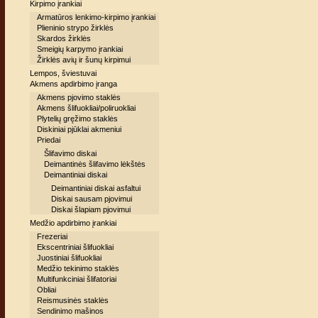
Kirpimo įrankiai
Armatūros lenkimo-kirpimo įrankiai
Plieninio strypo žirklės
Skardos žirklės
Smeigių karpymo įrankiai
Žirklės avių ir šunų kirpimui
Lempos, šviestuvai
Akmens apdirbimo įranga
Akmens pjovimo staklės
Akmens šlifuokliai/poliruokliai
Plytelių gręžimo staklės
Diskiniai pjūklai akmeniui
Priedai
Šlifavimo diskai
Deimantinės šlifavimo lėkštės
Deimantiniai diskai
Deimantiniai diskai asfaltui
Diskai sausam pjovimui
Diskai šlapiam pjovimui
Medžio apdirbimo įrankiai
Frezeriai
Ekscentriniai šlifuokliai
Juostiniai šlifuokliai
Medžio tekinimo staklės
Multifunkciniai šlifatoriai
Obliai
Reismusinės staklės
Sendinimo mašinos