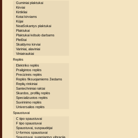
Guminiai plaktukai
Kirviai
Kirtikliai
Kotai kirviams
Kūjai
Neatšokantys plaktukai
Plaktukai
Plaktukai kėbulo darbams
Pleištai
Skaldymo kirviai
Variniai, alaviniai
Viniatraukiai
Replės
Elektriko replės
Prailgintos replės
Precizinės replės
Replės fiksuojamiems žiedams
Replių rinkiniai
Santechniniai raktai
Skardos, profilių replės
Specializuotos replės
Suvirinimo replės
Universalios replės
Spaustuvai
C tipo spaustuvai
F tipo spaustuvai
Spaustuvai, suspaudėjai
U-formos spaustuvai
Spaustuvai, sugeriantys vibraciją