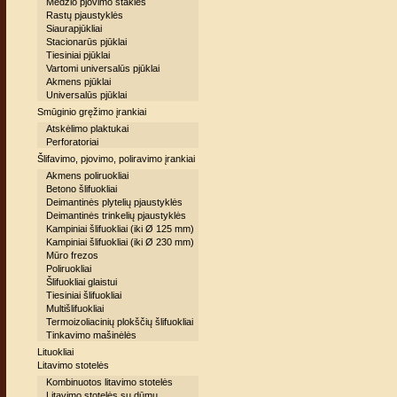
Medžio pjovimo staklės
Rastų pjaustyklės
Siaurapjūkliai
Stacionarūs pjūklai
Tiesiniai pjūklai
Vartomi universalūs pjūklai
Akmens pjūklai
Universalūs pjūklai
Smūginio gręžimo įrankiai
Atskėlimo plaktukai
Perforatoriai
Šlifavimo, pjovimo, poliravimo įrankiai
Akmens poliruokliai
Betono šlifuokliai
Deimantinės plytelių pjaustyklės
Deimantinės trinkelių pjaustyklės
Kampiniai šlifuokliai (iki Ø 125 mm)
Kampiniai šlifuokliai (iki Ø 230 mm)
Mūro frezos
Poliruokliai
Šlifuokliai glaistui
Tiesiniai šlifuokliai
Multišlifuokliai
Termoizoliacinių plokščių šlifuokliai
Tinkavimo mašinėlės
Lituokliai
Litavimo stotelės
Kombinuotos litavimo stotelės
Litavimo stotelės su dūmų