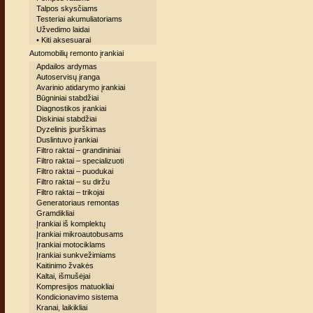
Talpos skysčiams
Testeriai akumuliatoriams
Užvedimo laidai
• Kiti aksesuarai
Automobilių remonto įrankiai
Apdailos ardymas
Autoservisų įranga
Avarinio atidarymo įrankiai
Būgniniai stabdžiai
Diagnostikos įrankiai
Diskiniai stabdžiai
Dyzelinis įpurškimas
Duslintuvo įrankiai
Filtro raktai – grandininiai
Filtro raktai – specializuoti
Filtro raktai – puodukai
Filtro raktai – su diržu
Filtro raktai – trikojai
Generatoriaus remontas
Gramdikliai
Įrankiai iš komplektų
Įrankiai mikroautobusams
Įrankiai motociklams
Įrankiai sunkvežimiams
Kaitinimo žvakės
Kaltai, išmušėjai
Kompresijos matuokliai
Kondicionavimo sistema
Kranai, laikikliai