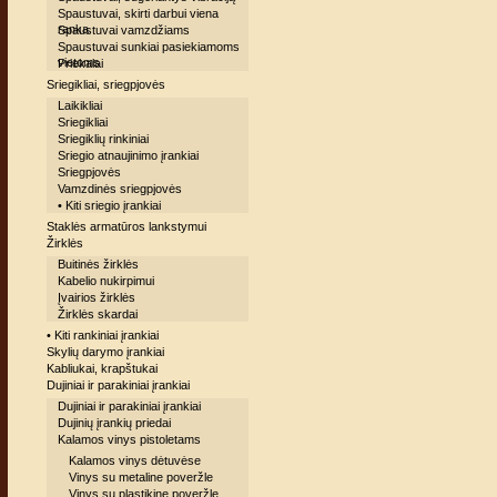
Spaustuvai, skirti darbui viena
ranka
Spaustuvai vamzdžiams
Spaustuvai sunkiai pasiekiamoms
vietoms
Priekalai
Sriegikliai, sriegpjovės
Laikikliai
Sriegikliai
Sriegiklių rinkiniai
Sriegio atnaujinimo įrankiai
Sriegpjovės
Vamzdinės sriegpjovės
• Kiti sriegio įrankiai
Staklės armatūros lankstymui
Žirklės
Buitinės žirklės
Kabelio nukirpimui
Įvairios žirklės
Žirklės skardai
• Kiti rankiniai įrankiai
Skylių darymo įrankiai
Kabliukai, krapštukai
Dujiniai ir parakiniai įrankiai
Dujiniai ir parakiniai įrankiai
Dujinių įrankių priedai
Kalamos vinys pistoletams
Kalamos vinys dėtuvėse
Vinys su metaline poveržle
Vinys su plastikine poveržle