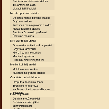
Stacionarios obliavimo staklės
Trikampiai šlifuokliai
Vibraciniai šlifuokliai
Metalo apdirbimo staklės
Diskinės metalo pjovimo staklės
Gręžimo staklės
Juostinės metalo pjovimo staklės
Metalo tekinimo staklės
Stacionarūs metalo gręžtuvai
Šlifavimo mašinos
Mini elektriniai įrankiai
Graviravimo-šlifavimo komplektai
Gręžtuvai-graveriai
Micro frezavimo staklės
Mini įrankių priedai
• Kiti mini elektriniai įrankiai
Multifunkciniai įrankiai
Multifunkciniai įrankiai
Multifinkcinio įrankio priedai
Orapūtės, techniniai fenai
Orapūtės, techniniai fenai
Techninių fenų priedai
Karšto oro litavimo stotelės / su
lituokliais
Pjovimo įrankiai
Diskiniai medžio pjūklai
Diskiniai metalo pjūklai
Juostiniai pjūklai