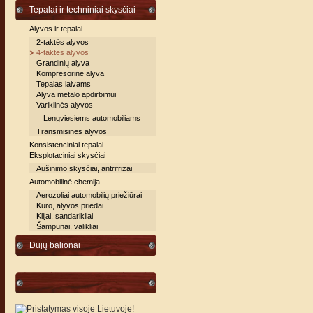
Tepalai ir techniniai skysčiai
Alyvos ir tepalai
2-taktės alyvos
4-taktės alyvos
Grandinių alyva
Kompresorinė alyva
Tepalas laivams
Alyva metalo apdirbimui
Variklinės alyvos
Lengviesiems automobiliams
Transmisinės alyvos
Konsistenciniai tepalai
Eksplotaciniai skysčiai
Aušinimo skysčiai, antrifrizai
Automobilinė chemija
Aerozoliai automobilių priežiūrai
Kuro, alyvos priedai
Klijai, sandarikliai
Šampūnai, valikliai
Dujų balionai