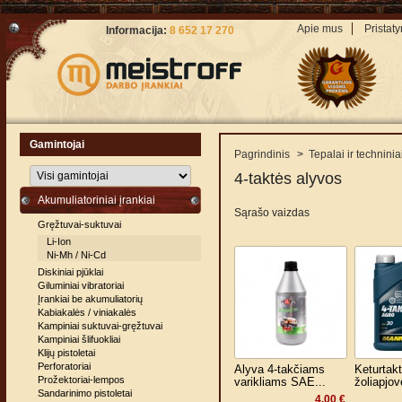
Apie mus
Pristat
Informacija:
8 652 17 270
Gamintojai
Pagrindinis
>
Tepalai ir techninia
4-taktės alyvos
Akumuliatoriniai įrankiai
Sąrašo vaizdas
Gręžtuvai-suktuvai
Li-Ion
Ni-Mh / Ni-Cd
Diskiniai pjūklai
Giluminiai vibratoriai
Įrankiai be akumuliatorių
Kabiakalės / viniakalės
Kampiniai suktuvai-gręžtuvai
Kampiniai šlifuokliai
Klijų pistoletai
Perforatoriai
Alyva 4-takčiams
Keturtakt
Prožektoriai-lempos
varikliams SAE...
žoliapjov
Sandarinimo pistoletai
4,00 €