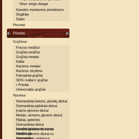
Vinys stogo dangai
Kasetės montavimo pistoletams
Degikliai
Dujos
Pincetai
Priedai
Gręžimui
Frezos medžiui
Grąžtai medžiui
Grąžtai metalui
Kaltai
Karūnos metalui
Karūnos skylėms
Pakopiniai grąžtai
SDS+ kaltai ir grąžtai
• Priedai
Universalūs grąžtai
Pjovimui
Deimantiniai betono, plytelių diskai
Deimantiniai pjūkliniai diskai
Įvairūs pjovimo diskai
Metalo, akmens pjovimo diskai
Pjūklai, geležtės
Deimantiniai diskai
keramikai/akmens masei
Medžio pjovimo diskai be
kietmetalio
Medžio pjovimo diskai su
kietmetaliu
Siaurapjūklių pjūkliukai