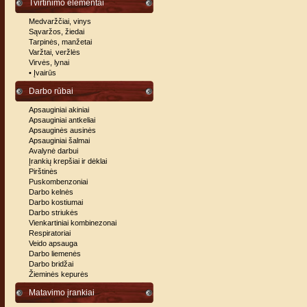
Tvirtinimo elementai
Medvaržčiai, vinys
Sąvaržos, žiedai
Tarpinės, manžetai
Varžtai, veržlės
Virvės, lynai
• Įvairūs
Darbo rūbai
Apsauginiai akiniai
Apsauginiai antkeliai
Apsauginės ausinės
Apsauginiai šalmai
Avalynė darbui
Įrankių krepšiai ir dėklai
Pirštinės
Puskombenzoniai
Darbo kelnės
Darbo kostiumai
Darbo striukės
Vienkartiniai kombinezonai
Respiratoriai
Veido apsauga
Darbo liemenės
Darbo bridžai
Žieminės kepurės
Matavimo įrankiai