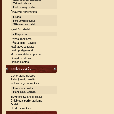
Trimerio diskai
Diskai su grandine
Šlifavimui / poliravimui
Dildės
Poliruoklių priedai
Šlifavimo antgaliai
• Įvairūs priedai
• Kiti priedai
Dėžės įrankiams
Užspaudimo galvutės
Maišytuvų antgaliai
Laidų prailgintuvai
Medžio apdirbimo priedai
Galąstuvų diskai
Lipnios juostos
Įrankių detalės
Generatorių detalės
Rebir įrankių detalės
Vidaus degimo varikliai
Dizelinis variklis
Benzininiai varikliai
Elektrinių įrankių jungikliai
Griebtuvai perforatoriams
Obliai
Elektros varikliai