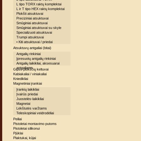
L tipo TORX raktų komplektai
L ir T tipo HEX raktų komplektai
Plokšti atsuktuvai
Preciziniai atsuktuvai
Smūginiai atsuktuvai
Smūginiai atsuktuvai su skyle
Specializuoti atsuktuvai
Trumpi atsuktuvai
• Kiti atsuktuvai / priedai
Atsuktuvų antgaliai (bitai)
Antgalių rinkiniai
Įpresuotų antgalių rinkiniai
Antgalių laikikliai, aksesuarai
antgaliams
Gipso plokščių keltuvai
Kabiakaliai / viniakaliai
Kniedikliai
Magnetiniai įrankiai
Įrankių laikikliai
Įvairūs priedai
Juostelės-laikikliai
Magnetai
Lėkštutės varžtams
Teleskopiniai veidrodėliai
Peiliai
Pistoletai montavimo putoms
Pistoletai silikonui
Pjūklai
Plaktukai, kūjai