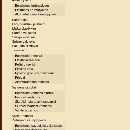
Krūmapjovės
Benzininės krūmapjovės
Elektrinės krūmapjovės
Akumuliatorinės krūmapjovės
Kultivatoriai
Lapų siurbliai / pūstuvai
Malkų skaldyklės
Purkštuvai sodui
Sniego kastuvai
Sniego valytuvai
Šakų smulkintuvai
Trimeriai
Benzininiai trimeriai
Elektriniai trimeriai
Peiliai trimeriui
Pjovimo valai
Pjovimo galvutės trimeriams
Priedai
Akumuliatoriniai trimeriai
Vandens siurbliai
Benzininiai vandens siurbliai
Pompos laistymui
Siurbliai nešvariam vandeniui
Siurbliai švariam vandeniui
Vandens žarnos
Vejos traktoriai
Žoliapjovės / vejapjovės
Benzininės savaeigės vejapjovės