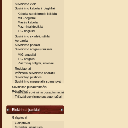
Suvirinimo viela
Suvirinimo kabeliai ir degikliai
Kabeliai su elektrodo laikikliu
MIG degikliai
Masės kabeliai
Plazminiai degikliai
TIG degikliai
Suvirinimo skydelių stiklai
Aerozoliai
Suvirinimo pedalai
Suvirinimo antgalių rinkiniai
MIG antgaliai
TIG antgaliai
Plazminių antgalių rinkiniai
Reduktoriai
Vežimėliai suvirinimo aparatui
Suvirintojo pirštinės
Suvirinimo magnetai ir spaustuvai
Suvirinimo pusautomačiai
(MIG/MAG)
Vienfaziai suvirinimo pusautomačiai
Trifaziai suvirinimo pusautomačiai
Elektriniai įrankiai
Galąstuvai
Galąstuvai
Grandinių galąstuvai