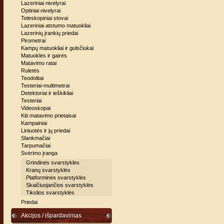
Lazeriniai nivelyrai
Optiniai nivelyrai
Teleskopiniai stovai
Lazeriniai atstumo matuokliai
Lazerinių įrankių priedai
Pirometrai
Kampų matuokliai ir gulsčiukai
Matuoklės ir gairės
Matavimo ratai
Ruletės
Teodolitai
Testeriai-multimetrai
Detektoriai ir ieškikliai
Testeriai
Videoskopai
Kiti matavimo prietaisai
Kampainiai
Liniuotės ir jų priedai
Slankmačiai
Tarpumačiai
Svėrimo įranga
Grindinės svarstyklės
Kranų svarstyklės
Platforminės svarstyklės
Skaičiuojančios svarstyklės
Tikslios svarstyklės
Priedai
Akcijos / išpardavimas