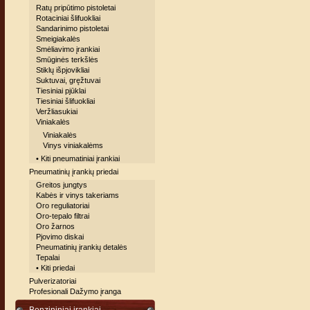
Ratų pripūtimo pistoletai
Rotaciniai šlifuokliai
Sandarinimo pistoletai
Smeigiakalės
Smėliavimo įrankiai
Smūginės terkšlės
Stiklų išpjovikliai
Suktuvai, gręžtuvai
Tiesiniai pjūklai
Tiesiniai šlifuokliai
Veržliasukiai
Viniakalės
Viniakalės
Vinys viniakalėms
• Kiti pneumatiniai įrankiai
Pneumatinių įrankių priedai
Greitos jungtys
Kabės ir vinys takeriams
Oro reguliatoriai
Oro-tepalo filtrai
Oro žarnos
Pjovimo diskai
Pneumatinių įrankių detalės
Tepalai
• Kiti priedai
Pulverizatoriai
Profesionali Dažymo įranga