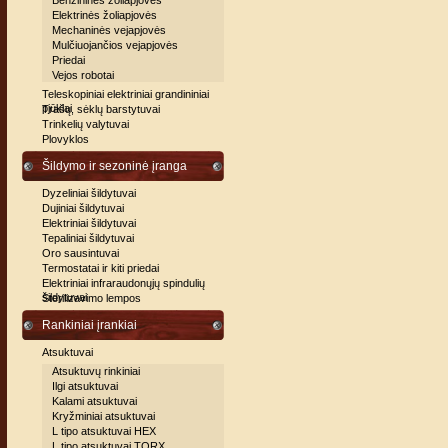
Benzininės žoliapjovės
Elektrinės žoliapjovės
Mechaninės vejapjovės
Mulčiuojančios vejapjovės
Priedai
Vejos robotai
Teleskopiniai elektriniai grandininiai
pjūklai
Trašų, sėklų barstytuvai
Trinkelių valytuvai
Plovyklos
Šildymo ir sezoninė įranga
Dyzeliniai šildytuvai
Dujiniai šildytuvai
Elektriniai šildytuvai
Tepaliniai šildytuvai
Oro sausintuvai
Termostatai ir kiti priedai
Elektriniai infraraudonųjų spindulių
šildytuvai
Sterilizavimo lempos
Rankiniai įrankiai
Atsuktuvai
Atsuktuvų rinkiniai
Ilgi atsuktuvai
Kalami atsuktuvai
Kryžminiai atsuktuvai
L tipo atsuktuvai HEX
L tipo atsuktuvai TORX