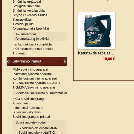
Smūginiai gręžtuvai
Smūginiai suktuvai
Smūginiai veržliasukiai
Strypo / skardos žirklės
Siaurapjūkliai
Tiesiniai pjūklai
Akumuliatoriai ir krovikliai
Akumuliatoriai
Akumuliatorių įkrovikliai
Įrankių rinkiniai / komplektai
• Kiti akumuliatoriniai įrankiai
Keturtaktis tepalas...
Trimeriai
18,00 €
Suvirinimo įranga
MMA suvirinimo aparatai
Plazminiai pjovimo aparatai
Kombinuoti suvirinimo aparatai
TIG suvirinimo aparatai (AC/DC)
TIG/MMA Suvirinimo aparatai
Vienfaziai suvirinimo pusautomačiai
• Kita suvirinimo įranga
Aušintuvai
Indukciniai kaitintuvai
Suvirinimo skydeliai
Suvirinimo įrangos priedai
Suvirinimo elektrodai
Suvirinimo elektrodai MMA
Suvirinimo elektrodai TIG