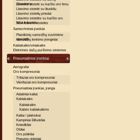
ištraukimu
Litavimo stotelė su karšto oro fenu
Litavimo stotelė su lituokliu
Litavimo stotelių priedai
Litavimo stotelės su karšto oro
fenu ir lituokliu
BGA litavimo stotelės
Santechniniai įrankiai
Plastikinių vamzdžių suvirinimo
aparatai
Vamzdžių lenkimo įrenginiai
Kabiakalės/viniakalės
Elektrinės dažų purškimo sistemos
Pneumatiniai įrankiai
Aerografai
Oro kompresoriai
Trifaziai oro kompresoriai
Vienfaziai oro kompresoriai
Pneumatiniai įrankiai, įranga
Adatiniai kaltai
Kabiakalės
Kabiakalės
Kabės kabiakalėms
Kaltai / plaktukai
Kampiniai šlifuokliai
Kniedikliai
Obliai
Oro pūtikliai
Pneumo rinkiniai