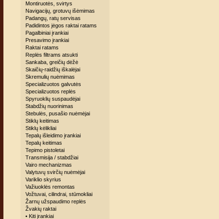
Montiruotės, svirtys
Navigacijų, grotuvų išėmimas
Padangų, ratų servisas
Padidintos jėgos raktai ratams
Pagalbiniai įrankiai
Presavimo įrankiai
Raktai ratams
Replės filtrams atsukti
Sankaba, greičių dėžė
Skaičių-raidžių iškalėjai
Skremulių nuėmimas
Specializuotos galvutės
Specializuotos replės
Spyruoklių suspaudėjai
Stabdžių nuorinimas
Stebulės, pusašio nuėmėjai
Stiklų keitimas
Stiklų kėlikliai
Tepalų išleidimo įrankiai
Tepalų keitimas
Tepimo pistoletai
Transmisija / stabdžiai
Vairo mechanizmas
Valytuvų svirčių nuėmėjai
Variklio skyrius
Važiuoklės remontas
Vožtuvai, cilindrai, stūmokliai
Žarnų užspaudimo replės
Žvakių raktai
• Kiti įrankiai