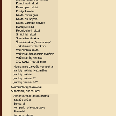
Kombinuoti raktai
Patrumpinti raktai
Prailginti raktai
Raktai atviru galu
Raktai su išpjova
Raktai vartoma galvute
Raktų laikikliai
Reguliuojami raktai
Smūginiai raktai
Specializuoti raktai
Šoniniai raktai „Varnos koja“
Terkšliniai veržliarakčiai
Vamzdeliniai raktai
Veržliarakčiai coliniais dydžiais
Veržliarakčių rinkiniai
XXL raktai (nuo 33 mm)
Kiauryminių galvučių komplektai
Įrankių rinkiniai į vežimėlius
Įrankių rinkiniai
Įrankių rinkiniai 1''
Įrankių rinkiniai 1/2"
Akumuliatorių pakrovėjai
Automobilių aksesuarai
Aksesuarai akumuliatoriams
Bagažo diržai
Buksyrai
Kemperių, priekabų dalys
Piltuvėliai
Pompos ratams