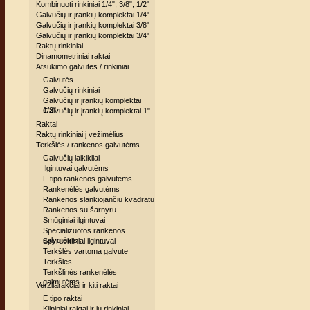
Kombinuoti rinkiniai 1/4", 3/8", 1/2"
Galvučių ir įrankių komplektai 1/4"
Galvučių ir įrankių komplektai 3/8"
Galvučių ir įrankių komplektai 3/4"
Raktų rinkiniai
Dinamometriniai raktai
Atsukimo galvutės / rinkiniai
Galvutės
Galvučių rinkiniai
Galvučių ir įrankių komplektai
1/2"
Galvučių ir įrankių komplektai 1"
Raktai
Raktų rinkiniai į vežimėlius
Terkšlės / rankenos galvutėms
Galvučių laikikliai
Ilgintuvai galvutėms
L-tipo rankenos galvutėms
Rankenėlės galvutėms
Rankenos slankiojančiu kvadratu
Rankenos su šarnyru
Smūginiai ilgintuvai
Specializuotos rankenos
galvutėms
Spyruokliniai ilgintuvai
Terkšlės vartoma galvute
Terkšlės
Terkšlinės rankenėlės
galmutėms
Veržliarakčiai ir kiti raktai
E tipo raktai
Kilpiniai raktai ir jų rinkiniai