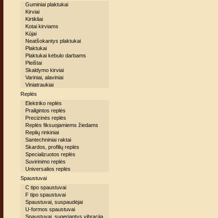
Guminiai plaktukai
Kirviai
Kirtikliai
Kotai kirviams
Kūjai
Neatšokantys plaktukai
Plaktukai
Plaktukai kėbulo darbams
Pleištai
Skaldymo kirviai
Variniai, alaviniai
Viniatraukiai
Replės
Elektriko replės
Prailgintos replės
Precizinės replės
Replės fiksuojamiems žiedams
Replių rinkiniai
Santechniniai raktai
Skardos, profilių replės
Specializuotos replės
Suvirinimo replės
Universalios replės
Spaustuvai
C tipo spaustuvai
F tipo spaustuvai
Spaustuvai, suspaudėjai
U-formos spaustuvai
Spaustuvai, sugeriantys vibraciją