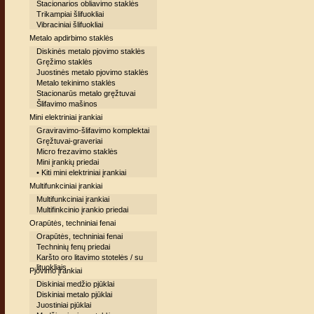
Stacionarios obliavimo staklės
Trikampiai šlifuokliai
Vibraciniai šlifuokliai
Metalo apdirbimo staklės
Diskinės metalo pjovimo staklės
Gręžimo staklės
Juostinės metalo pjovimo staklės
Metalo tekinimo staklės
Stacionarūs metalo gręžtuvai
Šlifavimo mašinos
Mini elektriniai įrankiai
Graviravimo-šlifavimo komplektai
Gręžtuvai-graveriai
Micro frezavimo staklės
Mini įrankių priedai
• Kiti mini elektriniai įrankiai
Multifunkciniai įrankiai
Multifunkciniai įrankiai
Multifinkcinio įrankio priedai
Orapūtės, techniniai fenai
Orapūtės, techniniai fenai
Techninių fenų priedai
Karšto oro litavimo stotelės / su
lituokliais
Pjovimo įrankiai
Diskiniai medžio pjūklai
Diskiniai metalo pjūklai
Juostiniai pjūklai