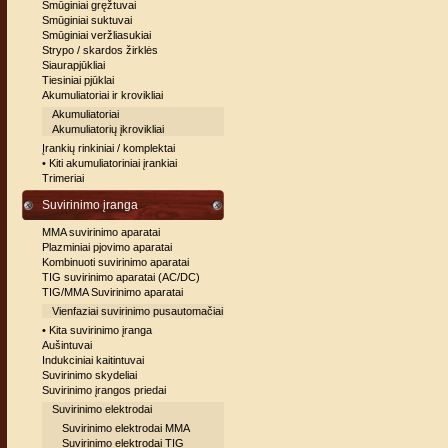
Smūginiai gręžtuvai
Smūginiai suktuvai
Smūginiai veržliasukiai
Strypo / skardos žirklės
Siaurapjūkliai
Tiesiniai pjūklai
Akumuliatoriai ir krovikliai
Akumuliatoriai
Akumuliatorių įkrovikliai
Įrankių rinkiniai / komplektai
• Kiti akumuliatoriniai įrankiai
Trimeriai
Suvirinimo įranga
MMA suvirinimo aparatai
Plazminiai pjovimo aparatai
Kombinuoti suvirinimo aparatai
TIG suvirinimo aparatai (AC/DC)
TIG/MMA Suvirinimo aparatai
Vienfaziai suvirinimo pusautomačiai
• Kita suvirinimo įranga
Aušintuvai
Indukciniai kaitintuvai
Suvirinimo skydeliai
Suvirinimo įrangos priedai
Suvirinimo elektrodai
Suvirinimo elektrodai MMA
Suvirinimo elektrodai TIG