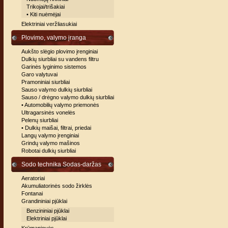
Trikojai/trišakiai
• Kiti nuėmėjai
Elektriniai veržliasukiai
Plovimo, valymo įranga
Aukšto slėgio plovimo įrenginiai
Dulkių siurbliai su vandens filtru
Garinės lyginimo sistemos
Garo valytuvai
Pramoniniai siurbliai
Sauso valymo dulkių siurbliai
Sauso / drėgno valymo dulkių siurbliai
• Automobilių valymo priemonės
Ultragarsinės vonelės
Pelenų siurbliai
• Dulkių maišai, filtrai, priedai
Langų valymo įrenginiai
Grindų valymo mašinos
Robotai dulkių siurbliai
Sodo technika Sodas-daržas
Aeratoriai
Akumuliatorinės sodo žirklės
Fontanai
Grandininiai pjūklai
Benzininiai pjūklai
Elektriniai pjūklai