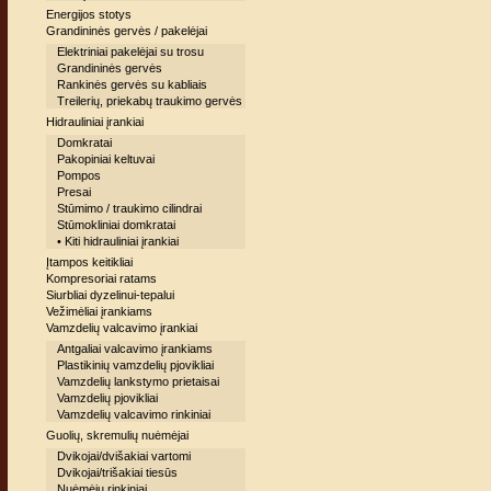
Energijos stotys
Grandininės gervės / pakelėjai
Elektriniai pakelėjai su trosu
Grandininės gervės
Rankinės gervės su kabliais
Treilerių, priekabų traukimo gervės
Hidrauliniai įrankiai
Domkratai
Pakopiniai keltuvai
Pompos
Presai
Stūmimo / traukimo cilindrai
Stūmokliniai domkratai
• Kiti hidrauliniai įrankiai
Įtampos keitikliai
Kompresoriai ratams
Siurbliai dyzelinui-tepalui
Vežimėliai įrankiams
Vamzdelių valcavimo įrankiai
Antgaliai valcavimo įrankiams
Plastikinių vamzdelių pjovikliai
Vamzdelių lankstymo prietaisai
Vamzdelių pjovikliai
Vamzdelių valcavimo rinkiniai
Guolių, skremulių nuėmėjai
Dvikojai/dvišakiai vartomi
Dvikojai/trišakiai tiesūs
Nuėmėjų rinkiniai