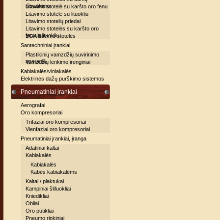
ištraukimu
Litavimo stotelė su karšto oro fenu
Litavimo stotelė su lituokliu
Litavimo stotelių priedai
Litavimo stotelės su karšto oro
fenu ir lituokliu
BGA litavimo stotelės
Santechniniai įrankiai
Plastikinių vamzdžių suvirinimo
aparatai
Vamzdžių lenkimo įrenginiai
Kabiakalės/viniakalės
Elektrinės dažų purškimo sistemos
Pneumatiniai įrankiai
Aerografai
Oro kompresoriai
Trifaziai oro kompresoriai
Vienfaziai oro kompresoriai
Pneumatiniai įrankiai, įranga
Adatiniai kaltai
Kabiakalės
Kabiakalės
Kabės kabiakalėms
Kaltai / plaktukai
Kampiniai šlifuokliai
Kniedikliai
Obliai
Oro pūtikliai
Pneumo rinkiniai