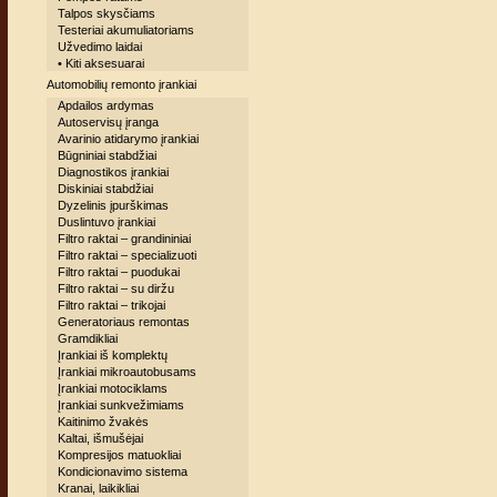
Talpos skysčiams
Testeriai akumuliatoriams
Užvedimo laidai
• Kiti aksesuarai
Automobilių remonto įrankiai
Apdailos ardymas
Autoservisų įranga
Avarinio atidarymo įrankiai
Būgniniai stabdžiai
Diagnostikos įrankiai
Diskiniai stabdžiai
Dyzelinis įpurškimas
Duslintuvo įrankiai
Filtro raktai – grandininiai
Filtro raktai – specializuoti
Filtro raktai – puodukai
Filtro raktai – su diržu
Filtro raktai – trikojai
Generatoriaus remontas
Gramdikliai
Įrankiai iš komplektų
Įrankiai mikroautobusams
Įrankiai motociklams
Įrankiai sunkvežimiams
Kaitinimo žvakės
Kaltai, išmušėjai
Kompresijos matuokliai
Kondicionavimo sistema
Kranai, laikikliai