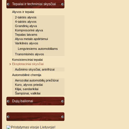
Tepalai ir techniniai skysčiai
Alyvos ir tepalai
2-taktės alyvos
4-taktės alyvos
Grandinių alyva
Kompresorinė alyva
Tepalas laivams
Alyva metalo apdirbimui
Variklinės alyvos
Lengviesiems automobiliams
Transmisinės alyvos
Konsistenciniai tepalai
Eksplotaciniai skysčiai
Aušinimo skysčiai, antrifrizai
Automobilinė chemija
Aerozoliai automobilių priežiūrai
Kuro, alyvos priedai
Klijai, sandarikliai
Šampūnai, valikliai
Dujų balionai