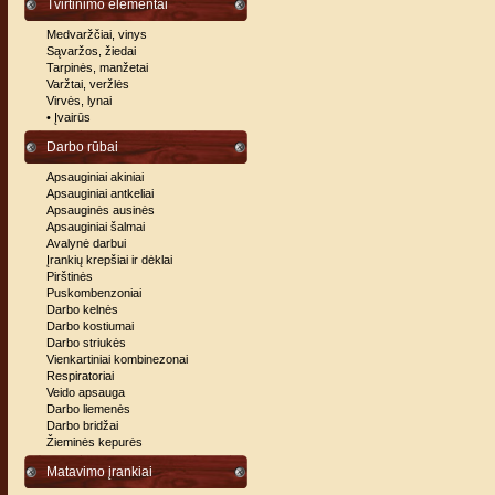
Tvirtinimo elementai
Medvaržčiai, vinys
Sąvaržos, žiedai
Tarpinės, manžetai
Varžtai, veržlės
Virvės, lynai
• Įvairūs
Darbo rūbai
Apsauginiai akiniai
Apsauginiai antkeliai
Apsauginės ausinės
Apsauginiai šalmai
Avalynė darbui
Įrankių krepšiai ir dėklai
Pirštinės
Puskombenzoniai
Darbo kelnės
Darbo kostiumai
Darbo striukės
Vienkartiniai kombinezonai
Respiratoriai
Veido apsauga
Darbo liemenės
Darbo bridžai
Žieminės kepurės
Matavimo įrankiai