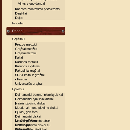
Vinys stogo dangai
Kasetės montavimo pistoletams
Degikliai
Dujos
Pincetai
Priedai
Gręžimui
Frezos medžiui
Grąžtai medžiui
Grąžtai metalui
Kaltai
Karūnos metalui
Karūnos skylėms
Pakopiniai grąžtai
SDS+ kaltai ir grąžtai
• Priedai
Universalūs grąžtai
Pjovimui
Deimantiniai betono, plytelių diskai
Deimantiniai pjūkliniai diskai
Įvairūs pjovimo diskai
Metalo, akmens pjovimo diskai
Pjūklai, geležtės
Deimantiniai diskai
keramikai/akmens masei
Medžio pjovimo diskai be
kietmetalio
Medžio pjovimo diskai su
kietmetaliu
Siaurapjūklių pjūkliukai