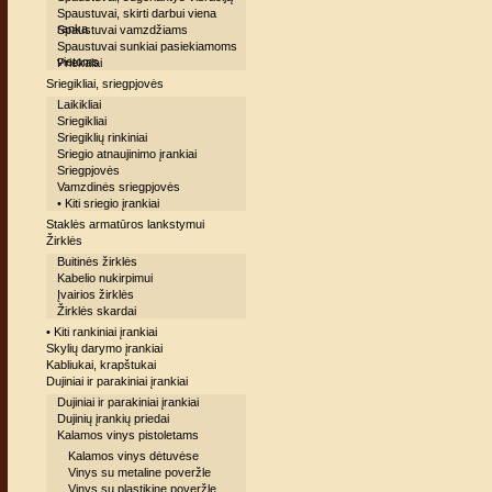
Spaustuvai, skirti darbui viena
ranka
Spaustuvai vamzdžiams
Spaustuvai sunkiai pasiekiamoms
vietoms
Priekalai
Sriegikliai, sriegpjovės
Laikikliai
Sriegikliai
Sriegiklių rinkiniai
Sriegio atnaujinimo įrankiai
Sriegpjovės
Vamzdinės sriegpjovės
• Kiti sriegio įrankiai
Staklės armatūros lankstymui
Žirklės
Buitinės žirklės
Kabelio nukirpimui
Įvairios žirklės
Žirklės skardai
• Kiti rankiniai įrankiai
Skylių darymo įrankiai
Kabliukai, krapštukai
Dujiniai ir parakiniai įrankiai
Dujiniai ir parakiniai įrankiai
Dujinių įrankių priedai
Kalamos vinys pistoletams
Kalamos vinys dėtuvėse
Vinys su metaline poveržle
Vinys su plastikine poveržle