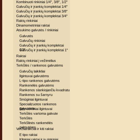
Kombinuoti rinkiniai 1/4", 3/8", 1/2"
Galvučių ir įrankių komplektai 1/4"
Galvučių ir įrankių komplektai 3/8"
Galvučių ir įrankių komplektai 3/4"
Raktų rinkiniai
Dinamometriniai raktai
Atsukimo galvutės / rinkiniai
Galvutės
Galvučių rinkiniai
Galvučių ir įrankių komplektai
1/2"
Galvučių ir įrankių komplektai 1"
Raktai
Raktų rinkiniai į vežimėlius
Terkšlės / rankenos galvutėms
Galvučių laikikliai
Ilgintuvai galvutėms
L-tipo rankenos galvutėms
Rankenėlės galvutėms
Rankenos slankiojančiu kvadratu
Rankenos su šarnyru
Smūginiai ilgintuvai
Specializuotos rankenos
galvutėms
Spyruokliniai ilgintuvai
Terkšlės vartoma galvute
Terkšlės
Terkšlinės rankenėlės
galmutėms
Veržliarakčiai ir kiti raktai
E tipo raktai
Kilpiniai raktai ir jų rinkiniai