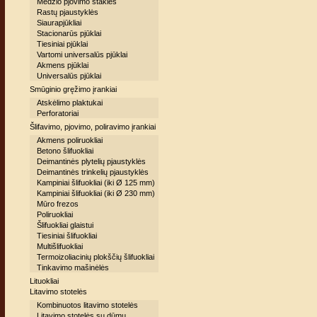
Medžio pjovimo staklės
Rastų pjaustyklės
Siaurapjūkliai
Stacionarūs pjūklai
Tiesiniai pjūklai
Vartomi universalūs pjūklai
Akmens pjūklai
Universalūs pjūklai
Smūginio gręžimo įrankiai
Atskėlimo plaktukai
Perforatoriai
Šlifavimo, pjovimo, poliravimo įrankiai
Akmens poliruokliai
Betono šlifuokliai
Deimantinės plytelių pjaustyklės
Deimantinės trinkelių pjaustyklės
Kampiniai šlifuokliai (iki Ø 125 mm)
Kampiniai šlifuokliai (iki Ø 230 mm)
Mūro frezos
Poliruokliai
Šlifuokliai glaistui
Tiesiniai šlifuokliai
Multišlifuokliai
Termoizoliacinių plokščių šlifuokliai
Tinkavimo mašinėlės
Lituokliai
Litavimo stotelės
Kombinuotos litavimo stotelės
Litavimo stotelės su dūmų