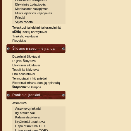
Benzininės žoliapjovės
Elektrinės žoliapjovės
Mechaninės vejapjovės
Mulčiuojančios vejapjovės
Priedai
Vejos robotai
Teleskopiniai elektriniai grandininiai
pjūklai
Trašų, sėklų barstytuvai
Trinkelių valytuvai
Plovyklos
Šildymo ir sezoninė įranga
Dyzeliniai šildytuvai
Dujiniai šildytuvai
Elektriniai šildytuvai
Tepaliniai šildytuvai
Oro sausintuvai
Termostatai ir kiti priedai
Elektriniai infraraudonųjų spindulių
šildytuvai
Sterilizavimo lempos
Rankiniai įrankiai
Atsuktuvai
Atsuktuvų rinkiniai
Ilgi atsuktuvai
Kalami atsuktuvai
Kryžminiai atsuktuvai
L tipo atsuktuvai HEX
L tipo atsuktuvai TORX