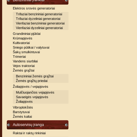
Benzininiai įrankiai
Elektros srovės generatoriai
Trifaziai benzininiai generatoriai
Trifaziai dyzeliniai generatoriai
Vienfaziai benzininiai generatoriai
Vienfaziai dyzeliniai generatoriai
Grandininiai pjūklai
Krūmapjovės
Kultivatoriai
Sniego pūtikai / valytuvai
Šakų smulkintuvai
Trimeriai
Vandens siurbliai
Vejos traktoriai
Žemės grąžtai
Benzininiai žemės grąžtai
Žemės grąžtų priedai
Žoliapjovės / vejapjovės
Mulčiuojančios vejapjovės
Savaeigės vejapjovės
Žoliapjovės
Vibroplokštės
Barstytuvai
Žemės kaltai
Autoservisų įranga
Raktai ir raktų rinkiniai