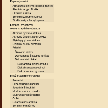
Kirpimo įrankiai
Armatūros lenkimo-kirpimo įrankiai
Plieninio strypo žirklės
Skardos žirklės
Smeigių karpymo įrankiai
Žirklės avių ir šunų kirpimui
Lempos, šviestuvai
Akmens apdirbimo įranga
Akmens pjovimo staklės
Akmens šlifuokliai/poliruokliai
Plytelių gręžimo staklės
Diskiniai pjūklai akmeniui
Priedai
Šlifavimo diskai
Deimantinės šlifavimo lėkštės
Deimantiniai diskai
Deimantiniai diskai asfaltui
Diskai sausam pjovimui
Diskai šlapiam pjovimui
Medžio apdirbimo įrankiai
Frezeriai
Ekscentriniai šlifuokliai
Juostiniai šlifuokliai
Medžio tekinimo staklės
Multifunkciniai šlifatoriai
Obliai
Reismusinės staklės
Sendinimo mašinos