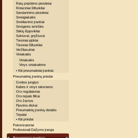
Ratų pripūtimo pistoletai
Rotaciniai šlifuokliai
Sandarinimo pistoletai
Smeigiakalės
Smėliavimo įrankiai
Smūginės terkšlės
Stiklų išpjovikliai
Suktuvai, gręžtuvai
Tiesiniai pjūklai
Tiesiniai šlifuokliai
Veržliasukiai
Viniakalės
Viniakalės
Vinys viniakalėms
• Kiti pneumatiniai įrankiai
Pneumatinių įrankių priedai
Greitos jungtys
Kabės ir vinys takeriams
Oro reguliatoriai
Oro-tepalo filtrai
Oro žarnos
Pjovimo diskai
Pneumatinių įrankių detalės
Tepalai
• Kiti priedai
Pulverizatoriai
Profesionali Dažymo įranga