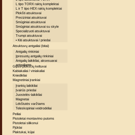
L tipo TORX raktų komplektai
L ir T tipo HEX raktų komplektai
Plokšti atsuktuvai
Preciziniai atsuktuvai
Smūginiai atsuktuvai
Smūginiai atsuktuvai su skyle
Specializuoti atsuktuvai
Trumpi atsuktuvai
• Kiti atsuktuvai / priedai
Atsuktuvų antgaliai (bitai)
Antgalių rinkiniai
Įpresuotų antgalių rinkiniai
Antgalių laikikliai, aksesuarai
antgaliams
Gipso plokščių keltuvai
Kabiakaliai / viniakaliai
Kniedikliai
Magnetiniai įrankiai
Įrankių laikikliai
Įvairūs priedai
Juostelės-laikikliai
Magnetai
Lėkštutės varžtams
Teleskopiniai veidrodėliai
Peiliai
Pistoletai montavimo putoms
Pistoletai silikonui
Pjūklai
Plaktukai, kūjai