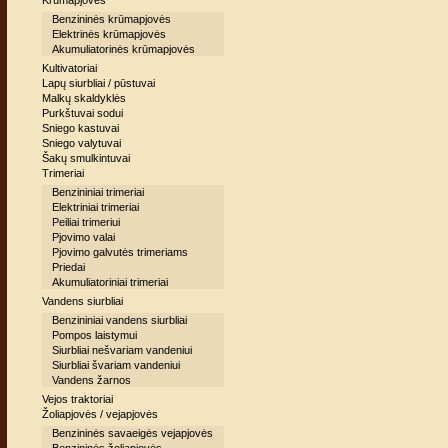
Krūmapjovės
Benzininės krūmapjovės
Elektrinės krūmapjovės
Akumuliatorinės krūmapjovės
Kultivatoriai
Lapų siurbliai / pūstuvai
Malkų skaldyklės
Purkštuvai sodui
Sniego kastuvai
Sniego valytuvai
Šakų smulkintuvai
Trimeriai
Benzininiai trimeriai
Elektriniai trimeriai
Peiliai trimeriui
Pjovimo valai
Pjovimo galvutės trimeriams
Priedai
Akumuliatoriniai trimeriai
Vandens siurbliai
Benzininiai vandens siurbliai
Pompos laistymui
Siurbliai nešvariam vandeniui
Siurbliai švariam vandeniui
Vandens žarnos
Vejos traktoriai
Žoliapjovės / vejapjovės
Benzininės savaeigės vejapjovės