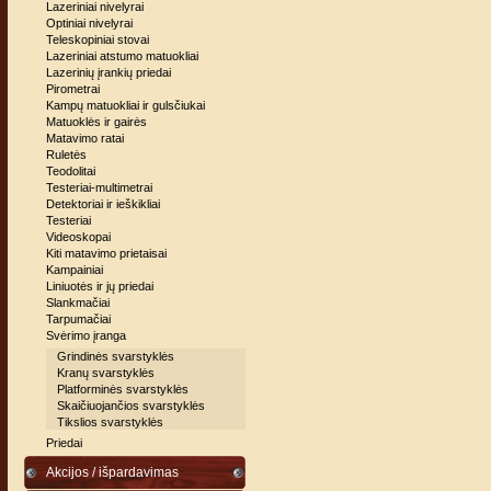
Lazeriniai nivelyrai
Optiniai nivelyrai
Teleskopiniai stovai
Lazeriniai atstumo matuokliai
Lazerinių įrankių priedai
Pirometrai
Kampų matuokliai ir gulsčiukai
Matuoklės ir gairės
Matavimo ratai
Ruletės
Teodolitai
Testeriai-multimetrai
Detektoriai ir ieškikliai
Testeriai
Videoskopai
Kiti matavimo prietaisai
Kampainiai
Liniuotės ir jų priedai
Slankmačiai
Tarpumačiai
Svėrimo įranga
Grindinės svarstyklės
Kranų svarstyklės
Platforminės svarstyklės
Skaičiuojančios svarstyklės
Tikslios svarstyklės
Priedai
Akcijos / išpardavimas