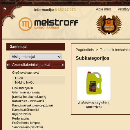
Apie mus
Pristat
Informacija:
8 652 17 270
Gamintojai
Pagrindinis
>
Tepalai ir techninia
Subkategorijos
Akumuliatoriniai įrankiai
Gręžtuvai-suktuvai
Li-Ion
Ni-Mh / Ni-Cd
Diskiniai pjūklai
Giluminiai vibratoriai
Įrankiai be akumuliatorių
Kabiakalės / viniakalės
Aušinimo skysčiai,
Kampiniai suktuvai-gręžtuvai
antrifrizai
Kampiniai šlifuokliai
Klijų pistoletai
Perforatoriai
Prožektoriai-lempos
Sandarinimo pistoletai