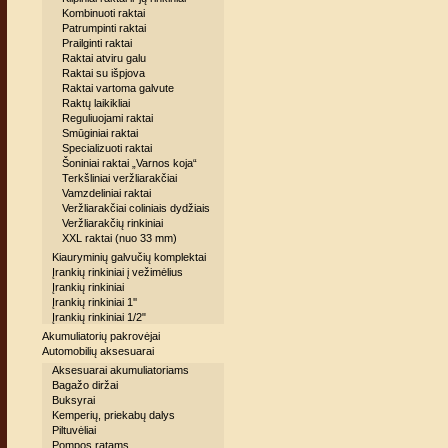
Kombinuoti raktai
Patrumpinti raktai
Prailginti raktai
Raktai atviru galu
Raktai su išpjova
Raktai vartoma galvute
Raktų laikikliai
Reguliuojami raktai
Smūginiai raktai
Specializuoti raktai
Šoniniai raktai „Varnos koja“
Terkšliniai veržliarakčiai
Vamzdeliniai raktai
Veržliarakčiai coliniais dydžiais
Veržliarakčių rinkiniai
XXL raktai (nuo 33 mm)
Kiauryminių galvučių komplektai
Įrankių rinkiniai į vežimėlius
Įrankių rinkiniai
Įrankių rinkiniai 1''
Įrankių rinkiniai 1/2"
Akumuliatorių pakrovėjai
Automobilių aksesuarai
Aksesuarai akumuliatoriams
Bagažo diržai
Buksyrai
Kemperių, priekabų dalys
Piltuvėliai
Pompos ratams