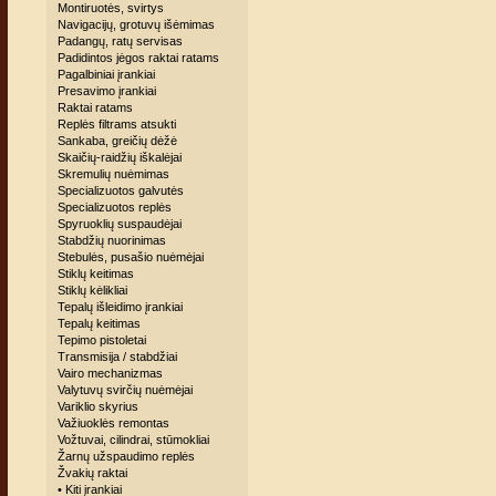
Montiruotės, svirtys
Navigacijų, grotuvų išėmimas
Padangų, ratų servisas
Padidintos jėgos raktai ratams
Pagalbiniai įrankiai
Presavimo įrankiai
Raktai ratams
Replės filtrams atsukti
Sankaba, greičių dėžė
Skaičių-raidžių iškalėjai
Skremulių nuėmimas
Specializuotos galvutės
Specializuotos replės
Spyruoklių suspaudėjai
Stabdžių nuorinimas
Stebulės, pusašio nuėmėjai
Stiklų keitimas
Stiklų kėlikliai
Tepalų išleidimo įrankiai
Tepalų keitimas
Tepimo pistoletai
Transmisija / stabdžiai
Vairo mechanizmas
Valytuvų svirčių nuėmėjai
Variklio skyrius
Važiuoklės remontas
Vožtuvai, cilindrai, stūmokliai
Žarnų užspaudimo replės
Žvakių raktai
• Kiti įrankiai