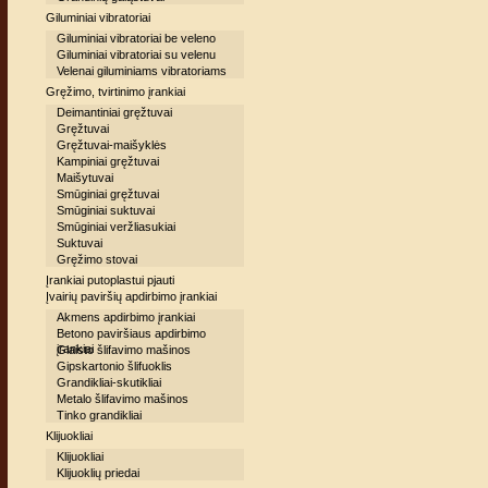
Giluminiai vibratoriai
Giluminiai vibratoriai be veleno
Giluminiai vibratoriai su velenu
Velenai giluminiams vibratoriams
Gręžimo, tvirtinimo įrankiai
Deimantiniai gręžtuvai
Gręžtuvai
Gręžtuvai-maišyklės
Kampiniai gręžtuvai
Maišytuvai
Smūginiai gręžtuvai
Smūginiai suktuvai
Smūginiai veržliasukiai
Suktuvai
Gręžimo stovai
Įrankiai putoplastui pjauti
Įvairių paviršių apdirbimo įrankiai
Akmens apdirbimo įrankiai
Betono paviršiaus apdirbimo
įrankiai
Glaisto šlifavimo mašinos
Gipskartonio šlifuoklis
Grandikliai-skutikliai
Metalo šlifavimo mašinos
Tinko grandikliai
Klijuokliai
Klijuokliai
Klijuoklių priedai