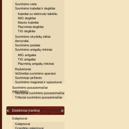
Suvirinimo viela
Suvirinimo kabeliai ir degikliai
Kabeliai su elektrodo laikikliu
MIG degikliai
Masės kabeliai
Plazminiai degikliai
TIG degikliai
Suvirinimo skydelių stiklai
Aerozoliai
Suvirinimo pedalai
Suvirinimo antgalių rinkiniai
MIG antgaliai
TIG antgaliai
Plazminių antgalių rinkiniai
Reduktoriai
Vežimėliai suvirinimo aparatui
Suvirintojo pirštinės
Suvirinimo magnetai ir spaustuvai
Suvirinimo pusautomačiai
(MIG/MAG)
Vienfaziai suvirinimo pusautomačiai
Trifaziai suvirinimo pusautomačiai
Elektriniai įrankiai
Galąstuvai
Galąstuvai
Grandinių galąstuvai