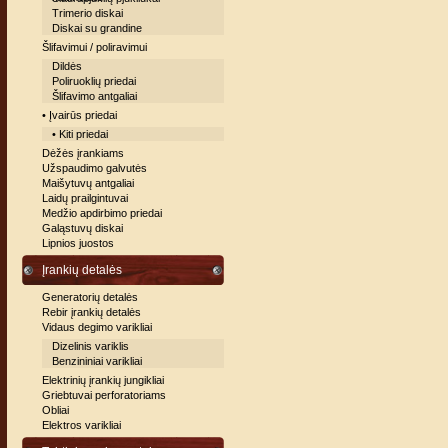
Trimerio diskai
Diskai su grandine
Šlifavimui / poliravimui
Dildės
Poliruoklių priedai
Šlifavimo antgaliai
• Įvairūs priedai
• Kiti priedai
Dėžės įrankiams
Užspaudimo galvutės
Maišytuvų antgaliai
Laidų prailgintuvai
Medžio apdirbimo priedai
Galąstuvų diskai
Lipnios juostos
Įrankių detalės
Generatorių detalės
Rebir įrankių detalės
Vidaus degimo varikliai
Dizelinis variklis
Benzininiai varikliai
Elektrinių įrankių jungikliai
Griebtuvai perforatoriams
Obliai
Elektros varikliai