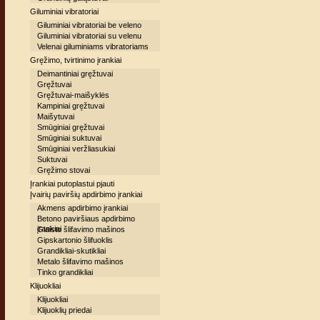
Giluminiai vibratoriai
Giluminiai vibratoriai be veleno
Giluminiai vibratoriai su velenu
Velenai giluminiams vibratoriams
Gręžimo, tvirtinimo įrankiai
Deimantiniai gręžtuvai
Gręžtuvai
Gręžtuvai-maišyklės
Kampiniai gręžtuvai
Maišytuvai
Smūginiai gręžtuvai
Smūginiai suktuvai
Smūginiai veržliasukiai
Suktuvai
Gręžimo stovai
Įrankiai putoplastui pjauti
Įvairių paviršių apdirbimo įrankiai
Akmens apdirbimo įrankiai
Betono paviršiaus apdirbimo
įrankiai
Glaisto šlifavimo mašinos
Gipskartonio šlifuoklis
Grandikliai-skutikliai
Metalo šlifavimo mašinos
Tinko grandikliai
Klijuokliai
Klijuokliai
Klijuoklių priedai