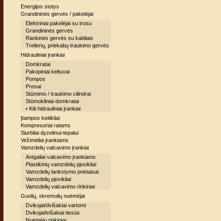
Energijos stotys
Grandininės gervės / pakelėjai
Elektriniai pakelėjai su trosu
Grandininės gervės
Rankinės gervės su kabliais
Treilerių, priekabų traukimo gervės
Hidrauliniai įrankiai
Domkratai
Pakopiniai keltuvai
Pompos
Presai
Stūmimo / traukimo cilindrai
Stūmokliniai domkratai
• Kiti hidrauliniai įrankiai
Įtampos keitikliai
Kompresoriai ratams
Siurbliai dyzelinui-tepalui
Vežimėliai įrankiams
Vamzdelių valcavimo įrankiai
Antgaliai valcavimo įrankiams
Plastikinių vamzdelių pjovikliai
Vamzdelių lankstymo prietaisai
Vamzdelių pjovikliai
Vamzdelių valcavimo rinkiniai
Guolių, skremulių nuėmėjai
Dvikojai/dvišakiai vartomi
Dvikojai/trišakiai tiesūs
Nuėmėjų rinkiniai