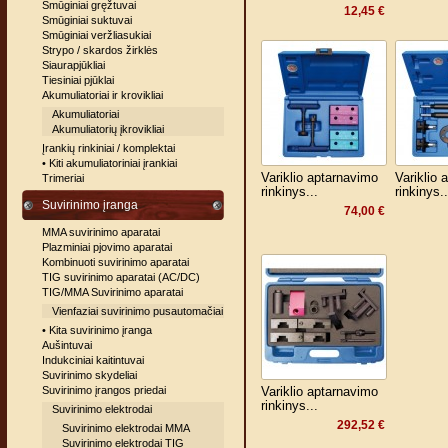
Smūginiai gręžtuvai
12,45 €
Smūginiai suktuvai
Smūginiai veržliasukiai
Strypo / skardos žirklės
Siaurapjūkliai
Tiesiniai pjūklai
Akumuliatoriai ir krovikliai
Akumuliatoriai
Akumuliatorių įkrovikliai
Įrankių rinkiniai / komplektai
• Kiti akumuliatoriniai įrankiai
Variklio aptarnavimo
Variklio 
Trimeriai
rinkinys...
rinkinys..
Suvirinimo įranga
74,00 €
MMA suvirinimo aparatai
Plazminiai pjovimo aparatai
Kombinuoti suvirinimo aparatai
TIG suvirinimo aparatai (AC/DC)
TIG/MMA Suvirinimo aparatai
Vienfaziai suvirinimo pusautomačiai
• Kita suvirinimo įranga
Aušintuvai
Indukciniai kaitintuvai
Suvirinimo skydeliai
Suvirinimo įrangos priedai
Variklio aptarnavimo
rinkinys...
Suvirinimo elektrodai
292,52 €
Suvirinimo elektrodai MMA
Suvirinimo elektrodai TIG