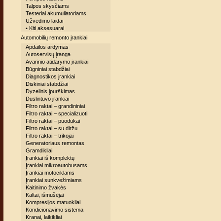
Talpos skysčiams
Testeriai akumuliatoriams
Užvedimo laidai
• Kiti aksesuarai
Automobilių remonto įrankiai
Apdailos ardymas
Autoservisų įranga
Avarinio atidarymo įrankiai
Būgniniai stabdžiai
Diagnostikos įrankiai
Diskiniai stabdžiai
Dyzelinis įpurškimas
Duslintuvo įrankiai
Filtro raktai – grandininiai
Filtro raktai – specializuoti
Filtro raktai – puodukai
Filtro raktai – su diržu
Filtro raktai – trikojai
Generatoriaus remontas
Gramdikliai
Įrankiai iš komplektų
Įrankiai mikroautobusams
Įrankiai motociklams
Įrankiai sunkvežimiams
Kaitinimo žvakės
Kaltai, išmušėjai
Kompresijos matuokliai
Kondicionavimo sistema
Kranai, laikikliai