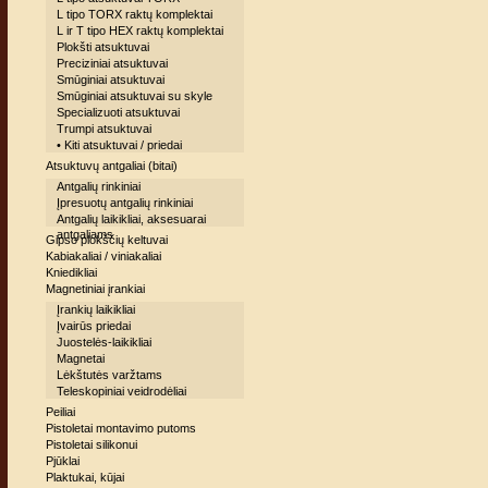
L tipo TORX raktų komplektai
L ir T tipo HEX raktų komplektai
Plokšti atsuktuvai
Preciziniai atsuktuvai
Smūginiai atsuktuvai
Smūginiai atsuktuvai su skyle
Specializuoti atsuktuvai
Trumpi atsuktuvai
• Kiti atsuktuvai / priedai
Atsuktuvų antgaliai (bitai)
Antgalių rinkiniai
Įpresuotų antgalių rinkiniai
Antgalių laikikliai, aksesuarai
antgaliams
Gipso plokščių keltuvai
Kabiakaliai / viniakaliai
Kniedikliai
Magnetiniai įrankiai
Įrankių laikikliai
Įvairūs priedai
Juostelės-laikikliai
Magnetai
Lėkštutės varžtams
Teleskopiniai veidrodėliai
Peiliai
Pistoletai montavimo putoms
Pistoletai silikonui
Pjūklai
Plaktukai, kūjai