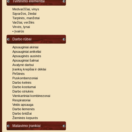
Tvirtinimo elementai
Medvaržčiai, vinys
Sąvaržos, žiedai
Tarpinės, manžetai
Varžtai, veržlės
Virvės, lynai
• Įvairūs
Darbo rūbai
Apsauginiai akiniai
Apsauginiai antkeliai
Apsauginės ausinės
Apsauginiai šalmai
Avalynė darbui
Įrankių krepšiai ir dėklai
Pirštinės
Puskombenzoniai
Darbo kelnės
Darbo kostiumai
Darbo striukės
Vienkartiniai kombinezonai
Respiratoriai
Veido apsauga
Darbo liemenės
Darbo bridžai
Žieminės kepurės
Matavimo įrankiai