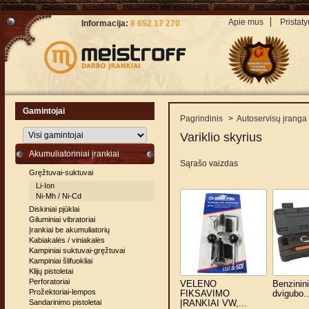
Apie mus
Pristat
Informacija:
8 652 17 270
Gamintojai
Pagrindinis
>
Autoservisų įranga
Variklio skyrius
Akumuliatoriniai įrankiai
Sąrašo vaizdas
Gręžtuvai-suktuvai
Li-Ion
Ni-Mh / Ni-Cd
Diskiniai pjūklai
Giluminiai vibratoriai
Įrankiai be akumuliatorių
Kabiakalės / viniakalės
Kampiniai suktuvai-gręžtuvai
Kampiniai šlifuokliai
Klijų pistoletai
Perforatoriai
VELENO
Benzinini
Prožektoriai-lempos
FIKSAVIMO
dvigubo..
Sandarinimo pistoletai
ĮRANKIAI VW,...