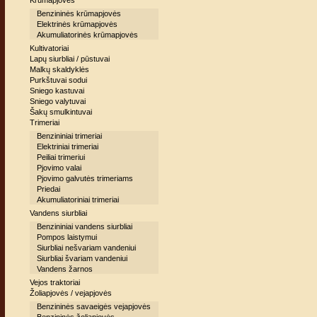
Krūmapjovės
Benzininės krūmapjovės
Elektrinės krūmapjovės
Akumuliatorinės krūmapjovės
Kultivatoriai
Lapų siurbliai / pūstuvai
Malkų skaldyklės
Purkštuvai sodui
Sniego kastuvai
Sniego valytuvai
Šakų smulkintuvai
Trimeriai
Benzininiai trimeriai
Elektriniai trimeriai
Peiliai trimeriui
Pjovimo valai
Pjovimo galvutės trimeriams
Priedai
Akumuliatoriniai trimeriai
Vandens siurbliai
Benzininiai vandens siurbliai
Pompos laistymui
Siurbliai nešvariam vandeniui
Siurbliai švariam vandeniui
Vandens žarnos
Vejos traktoriai
Žoliapjovės / vejapjovės
Benzininės savaeigės vejapjovės