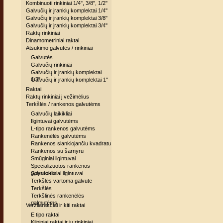
Kombinuoti rinkiniai 1/4", 3/8", 1/2"
Galvučių ir įrankių komplektai 1/4"
Galvučių ir įrankių komplektai 3/8"
Galvučių ir įrankių komplektai 3/4"
Raktų rinkiniai
Dinamometriniai raktai
Atsukimo galvutės / rinkiniai
Galvutės
Galvučių rinkiniai
Galvučių ir įrankių komplektai
1/2"
Galvučių ir įrankių komplektai 1"
Raktai
Raktų rinkiniai į vežimėlius
Terkšlės / rankenos galvutėms
Galvučių laikikliai
Ilgintuvai galvutėms
L-tipo rankenos galvutėms
Rankenėlės galvutėms
Rankenos slankiojančiu kvadratu
Rankenos su šarnyru
Smūginiai ilgintuvai
Specializuotos rankenos
galvutėms
Spyruokliniai ilgintuvai
Terkšlės vartoma galvute
Terkšlės
Terkšlinės rankenėlės
galmutėms
Veržliarakčiai ir kiti raktai
E tipo raktai
Kilpiniai raktai ir jų rinkiniai