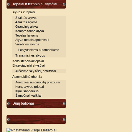
Tepalai ir techniniai skysčiai
Alyvos ir tepalai
2-taktės alyvos
4-taktės alyvos
Grandinių alyva
Kompresorinė alyva
Tepalas laivams
Alyva metalo apdirbimui
Variklinės alyvos
Lengviesiems automobiliams
Transmisinės alyvos
Konsistenciniai tepalai
Eksplotaciniai skysčiai
Aušinimo skysčiai, antrifrizai
Automobilinė chemija
Aerozoliai automobilių priežiūrai
Kuro, alyvos priedai
Klijai, sandarikliai
Šampūnai, valikliai
Dujų balionai