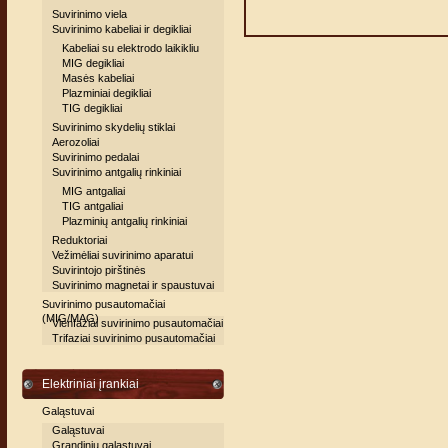
Suvirinimo viela
Suvirinimo kabeliai ir degikliai
Kabeliai su elektrodo laikikliu
MIG degikliai
Masės kabeliai
Plazminiai degikliai
TIG degikliai
Suvirinimo skydelių stiklai
Aerozoliai
Suvirinimo pedalai
Suvirinimo antgalių rinkiniai
MIG antgaliai
TIG antgaliai
Plazminių antgalių rinkiniai
Reduktoriai
Vežimėliai suvirinimo aparatui
Suvirintojo pirštinės
Suvirinimo magnetai ir spaustuvai
Suvirinimo pusautomačiai
(MIG/MAG)
Vienfaziai suvirinimo pusautomačiai
Trifaziai suvirinimo pusautomačiai
Elektriniai įrankiai
Galąstuvai
Galąstuvai
Grandinių galąstuvai