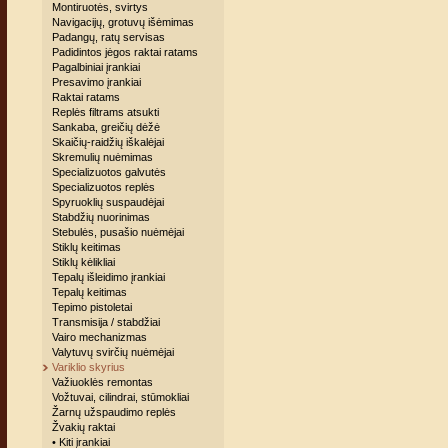
Montiruotės, svirtys
Navigacijų, grotuvų išėmimas
Padangų, ratų servisas
Padidintos jėgos raktai ratams
Pagalbiniai įrankiai
Presavimo įrankiai
Raktai ratams
Replės filtrams atsukti
Sankaba, greičių dėžė
Skaičių-raidžių iškalėjai
Skremulių nuėmimas
Specializuotos galvutės
Specializuotos replės
Spyruoklių suspaudėjai
Stabdžių nuorinimas
Stebulės, pusašio nuėmėjai
Stiklų keitimas
Stiklų kėlikliai
Tepalų išleidimo įrankiai
Tepalų keitimas
Tepimo pistoletai
Transmisija / stabdžiai
Vairo mechanizmas
Valytuvų svirčių nuėmėjai
Variklio skyrius
Važiuoklės remontas
Vožtuvai, cilindrai, stūmokliai
Žarnų užspaudimo replės
Žvakių raktai
• Kiti įrankiai