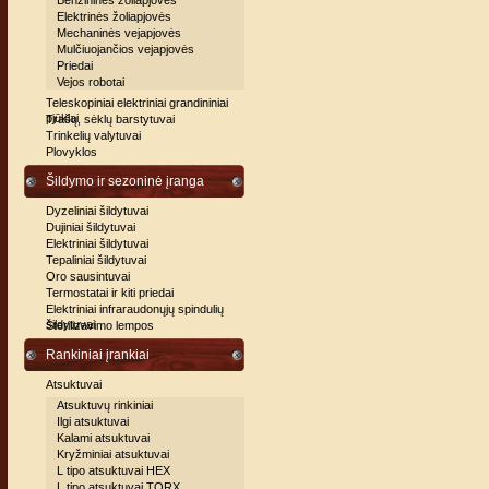
Benzininės žoliapjovės
Elektrinės žoliapjovės
Mechaninės vejapjovės
Mulčiuojančios vejapjovės
Priedai
Vejos robotai
Teleskopiniai elektriniai grandininiai
pjūklai
Trašų, sėklų barstytuvai
Trinkelių valytuvai
Plovyklos
Šildymo ir sezoninė įranga
Dyzeliniai šildytuvai
Dujiniai šildytuvai
Elektriniai šildytuvai
Tepaliniai šildytuvai
Oro sausintuvai
Termostatai ir kiti priedai
Elektriniai infraraudonųjų spindulių
šildytuvai
Sterilizavimo lempos
Rankiniai įrankiai
Atsuktuvai
Atsuktuvų rinkiniai
Ilgi atsuktuvai
Kalami atsuktuvai
Kryžminiai atsuktuvai
L tipo atsuktuvai HEX
L tipo atsuktuvai TORX