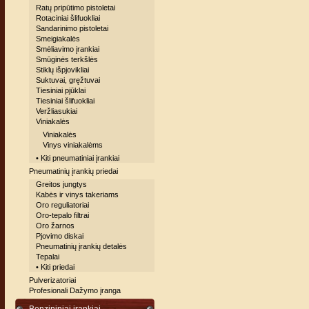
Ratų pripūtimo pistoletai
Rotaciniai šlifuokliai
Sandarinimo pistoletai
Smeigiakalės
Smėliavimo įrankiai
Smūginės terkšlės
Stiklų išpjovikliai
Suktuvai, gręžtuvai
Tiesiniai pjūklai
Tiesiniai šlifuokliai
Veržliasukiai
Viniakalės
Viniakalės
Vinys viniakalėms
• Kiti pneumatiniai įrankiai
Pneumatinių įrankių priedai
Greitos jungtys
Kabės ir vinys takeriams
Oro reguliatoriai
Oro-tepalo filtrai
Oro žarnos
Pjovimo diskai
Pneumatinių įrankių detalės
Tepalai
• Kiti priedai
Pulverizatoriai
Profesionali Dažymo įranga