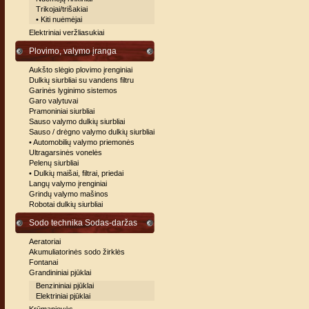
Trikojai/trišakiai
• Kiti nuėmėjai
Elektriniai veržliasukiai
Plovimo, valymo įranga
Aukšto slėgio plovimo įrenginiai
Dulkių siurbliai su vandens filtru
Garinės lyginimo sistemos
Garo valytuvai
Pramoniniai siurbliai
Sauso valymo dulkių siurbliai
Sauso / drėgno valymo dulkių siurbliai
• Automobilių valymo priemonės
Ultragarsinės vonelės
Pelenų siurbliai
• Dulkių maišai, filtrai, priedai
Langų valymo įrenginiai
Grindų valymo mašinos
Robotai dulkių siurbliai
Sodo technika Sodas-daržas
Aeratoriai
Akumuliatorinės sodo žirklės
Fontanai
Grandininiai pjūklai
Benzininiai pjūklai
Elektriniai pjūklai