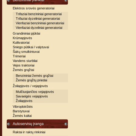
Benzininiai įrankiai
Elektros srovės generatoriai
Trifaziai benzininiai generatoriai
Trifaziai dyzeliniai generatoriai
Vienfaziai benzininiai generatoriai
Vienfaziai dyzeliniai generatoriai
Grandininiai pjūklai
Krūmapjovės
Kultivatoriai
Sniego pūtikai / valytuvai
Šakų smulkintuvai
Trimeriai
Vandens siurbliai
Vejos traktoriai
Žemės grąžtai
Benzininiai žemės grąžtai
Žemės grąžtų priedai
Žoliapjovės / vejapjovės
Mulčiuojančios vejapjovės
Savaeigės vejapjovės
Žoliapjovės
Vibroplokštės
Barstytuvai
Žemės kaltai
Autoservisų įranga
Raktai ir raktų rinkiniai