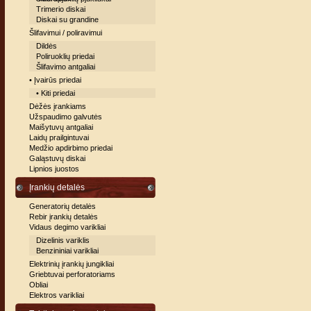
Trimerio diskai
Diskai su grandine
Šlifavimui / poliravimui
Dildės
Poliruoklių priedai
Šlifavimo antgaliai
• Įvairūs priedai
• Kiti priedai
Dėžės įrankiams
Užspaudimo galvutės
Maišytuvų antgaliai
Laidų prailgintuvai
Medžio apdirbimo priedai
Galąstuvų diskai
Lipnios juostos
Įrankių detalės
Generatorių detalės
Rebir įrankių detalės
Vidaus degimo varikliai
Dizelinis variklis
Benzininiai varikliai
Elektrinių įrankių jungikliai
Griebtuvai perforatoriams
Obliai
Elektros varikliai