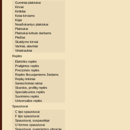
Guminiai plaktukai
Kirviai
Kirtikliai
Kotai kirviams
Kūjai
Neatšokantys plaktukai
Plaktukai
Plaktukai kėbulo darbams
Pleištai
Skaldymo kirviai
Variniai, alaviniai
Viniatraukiai
Replės
Elektriko replės
Prailgintos replės
Precizinės replės
Replės fiksuojamiems žiedams
Replių rinkiniai
Santechniniai raktai
Skardos, profilių replės
Specializuotos replės
Suvirinimo replės
Universalios replės
Spaustuvai
C tipo spaustuvai
F tipo spaustuvai
Spaustuvai, suspaudėjai
U-formos spaustuvai
Spaustuvai, sugeriantys vibraciją