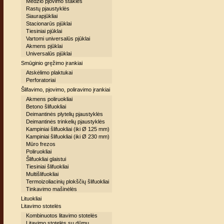
Medžio pjovimo staklės
Rastų pjaustyklės
Siaurapjūkliai
Stacionarūs pjūklai
Tiesiniai pjūklai
Vartomi universalūs pjūklai
Akmens pjūklai
Universalūs pjūklai
Smūginio gręžimo įrankiai
Atskėlimo plaktukai
Perforatoriai
Šlifavimo, pjovimo, poliravimo įrankiai
Akmens poliruokliai
Betono šlifuokliai
Deimantinės plytelių pjaustyklės
Deimantinės trinkelių pjaustyklės
Kampiniai šlifuokliai (iki Ø 125 mm)
Kampiniai šlifuokliai (iki Ø 230 mm)
Mūro frezos
Poliruokliai
Šlifuokliai glaistui
Tiesiniai šlifuokliai
Multišlifuokliai
Termoizoliacinių plokščių šlifuokliai
Tinkavimo mašinėlės
Lituokliai
Litavimo stotelės
Kombinuotos litavimo stotelės
Litavimo stotelės su dūmų