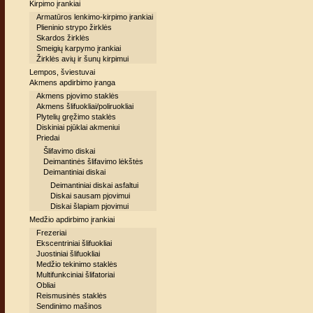
Kirpimo įrankiai
Armatūros lenkimo-kirpimo įrankiai
Plieninio strypo žirklės
Skardos žirklės
Smeigių karpymo įrankiai
Žirklės avių ir šunų kirpimui
Lempos, šviestuvai
Akmens apdirbimo įranga
Akmens pjovimo staklės
Akmens šlifuokliai/poliruokliai
Plytelių gręžimo staklės
Diskiniai pjūklai akmeniui
Priedai
Šlifavimo diskai
Deimantinės šlifavimo lėkštės
Deimantiniai diskai
Deimantiniai diskai asfaltui
Diskai sausam pjovimui
Diskai šlapiam pjovimui
Medžio apdirbimo įrankiai
Frezeriai
Ekscentriniai šlifuokliai
Juostiniai šlifuokliai
Medžio tekinimo staklės
Multifunkciniai šlifatoriai
Obliai
Reismusinės staklės
Sendinimo mašinos