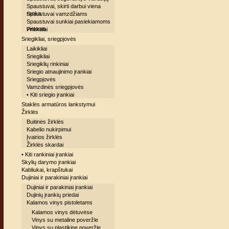
Spaustuvai, skirti darbui viena
ranka
Spaustuvai vamzdžiams
Spaustuvai sunkiai pasiekiamoms
vietoms
Priekalai
Sriegikliai, sriegpjovės
Laikikliai
Sriegikliai
Sriegiklių rinkiniai
Sriegio atnaujinimo įrankiai
Sriegpjovės
Vamzdinės sriegpjovės
• Kiti sriegio įrankiai
Staklės armatūros lankstymui
Žirklės
Buitinės žirklės
Kabelio nukirpimui
Įvairios žirklės
Žirklės skardai
• Kiti rankiniai įrankiai
Skylių darymo įrankiai
Kabliukai, krapštukai
Dujiniai ir parakiniai įrankiai
Dujiniai ir parakiniai įrankiai
Dujinių įrankių priedai
Kalamos vinys pistoletams
Kalamos vinys dėtuvėse
Vinys su metaline poveržle
Vinys su plastikine poveržle