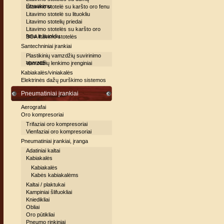
ištraukimu
Litavimo stotelė su karšto oro fenu
Litavimo stotelė su lituokliu
Litavimo stotelių priedai
Litavimo stotelės su karšto oro
fenu ir lituokliu
BGA litavimo stotelės
Santechniniai įrankiai
Plastikinių vamzdžių suvirinimo
aparatai
Vamzdžių lenkimo įrenginiai
Kabiakalės/viniakalės
Elektrinės dažų purškimo sistemos
Pneumatiniai įrankiai
Aerografai
Oro kompresoriai
Trifaziai oro kompresoriai
Vienfaziai oro kompresoriai
Pneumatiniai įrankiai, įranga
Adatiniai kaltai
Kabiakalės
Kabiakalės
Kabės kabiakalėms
Kaltai / plaktukai
Kampiniai šlifuokliai
Kniedikliai
Obliai
Oro pūtikliai
Pneumo rinkiniai