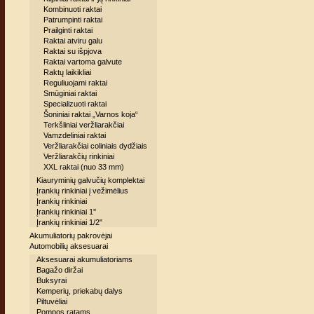
Kombinuoti raktai
Patrumpinti raktai
Prailginti raktai
Raktai atviru galu
Raktai su išpjova
Raktai vartoma galvute
Raktų laikikliai
Reguliuojami raktai
Smūginiai raktai
Specializuoti raktai
Šoniniai raktai „Varnos koja“
Terkšliniai veržliarakčiai
Vamzdeliniai raktai
Veržliarakčiai coliniais dydžiais
Veržliarakčių rinkiniai
XXL raktai (nuo 33 mm)
Kiauryminių galvučių komplektai
Įrankių rinkiniai į vežimėlius
Įrankių rinkiniai
Įrankių rinkiniai 1''
Įrankių rinkiniai 1/2"
Akumuliatorių pakrovėjai
Automobilių aksesuarai
Aksesuarai akumuliatoriams
Bagažo diržai
Buksyrai
Kemperių, priekabų dalys
Piltuvėliai
Pompos ratams