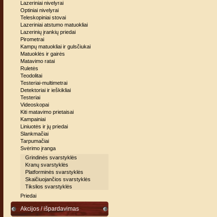
Lazeriniai nivelyrai
Optiniai nivelyrai
Teleskopiniai stovai
Lazeriniai atstumo matuokliai
Lazerinių įrankių priedai
Pirometrai
Kampų matuokliai ir gulsčiukai
Matuoklės ir gairės
Matavimo ratai
Ruletės
Teodolitai
Testeriai-multimetrai
Detektoriai ir ieškikliai
Testeriai
Videoskopai
Kiti matavimo prietaisai
Kampainiai
Liniuotės ir jų priedai
Slankmačiai
Tarpumačiai
Svėrimo įranga
Grindinės svarstyklės
Kranų svarstyklės
Platforminės svarstyklės
Skaičiuojančios svarstyklės
Tikslios svarstyklės
Priedai
Akcijos / išpardavimas