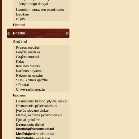
Vinys stogo dangai
Kasetės montavimo pistoletams
Degikliai
Dujos
Pincetai
Priedai
Gręžimui
Frezos medžiui
Grąžtai medžiui
Grąžtai metalui
Kaltai
Karūnos metalui
Karūnos skylėms
Pakopiniai grąžtai
SDS+ kaltai ir grąžtai
• Priedai
Universalūs grąžtai
Pjovimui
Deimantiniai betono, plytelių diskai
Deimantiniai pjūkliniai diskai
Įvairūs pjovimo diskai
Metalo, akmens pjovimo diskai
Pjūklai, geležtės
Deimantiniai diskai
keramikai/akmens masei
Medžio pjovimo diskai be
kietmetalio
Medžio pjovimo diskai su
kietmetaliu
Siaurapjūklių pjūkliukai