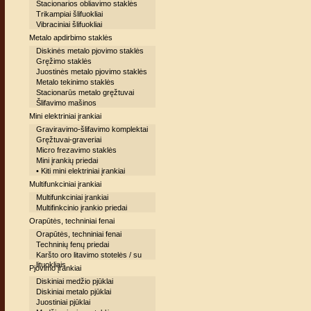
Stacionarios obliavimo staklės
Trikampiai šlifuokliai
Vibraciniai šlifuokliai
Metalo apdirbimo staklės
Diskinės metalo pjovimo staklės
Gręžimo staklės
Juostinės metalo pjovimo staklės
Metalo tekinimo staklės
Stacionarūs metalo gręžtuvai
Šlifavimo mašinos
Mini elektriniai įrankiai
Graviravimo-šlifavimo komplektai
Gręžtuvai-graveriai
Micro frezavimo staklės
Mini įrankių priedai
• Kiti mini elektriniai įrankiai
Multifunkciniai įrankiai
Multifunkciniai įrankiai
Multifinkcinio įrankio priedai
Orapūtės, techniniai fenai
Orapūtės, techniniai fenai
Techninių fenų priedai
Karšto oro litavimo stotelės / su
lituokliais
Pjovimo įrankiai
Diskiniai medžio pjūklai
Diskiniai metalo pjūklai
Juostiniai pjūklai