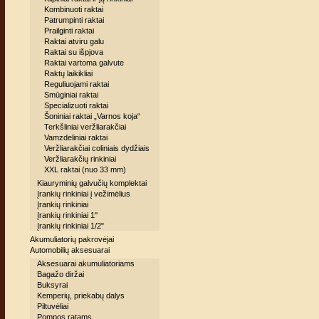
Kombinuoti raktai
Patrumpinti raktai
Prailginti raktai
Raktai atviru galu
Raktai su išpjova
Raktai vartoma galvute
Raktų laikikliai
Reguliuojami raktai
Smūginiai raktai
Specializuoti raktai
Šoniniai raktai „Varnos koja“
Terkšliniai veržliarakčiai
Vamzdeliniai raktai
Veržliarakčiai coliniais dydžiais
Veržliarakčių rinkiniai
XXL raktai (nuo 33 mm)
Kiauryminių galvučių komplektai
Įrankių rinkiniai į vežimėlius
Įrankių rinkiniai
Įrankių rinkiniai 1''
Įrankių rinkiniai 1/2"
Akumuliatorių pakrovėjai
Automobilių aksesuarai
Aksesuarai akumuliatoriams
Bagažo diržai
Buksyrai
Kemperių, priekabų dalys
Piltuvėliai
Pompos ratams