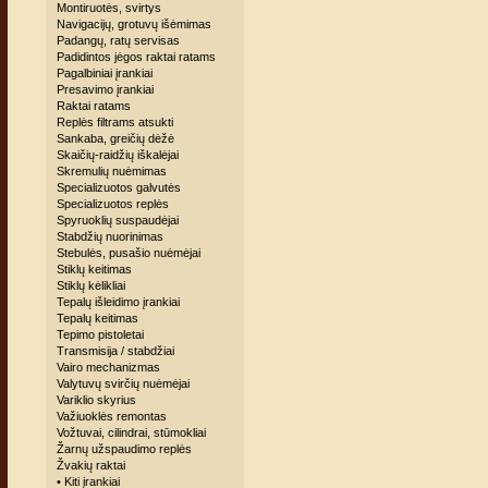
Montiruotės, svirtys
Navigacijų, grotuvų išėmimas
Padangų, ratų servisas
Padidintos jėgos raktai ratams
Pagalbiniai įrankiai
Presavimo įrankiai
Raktai ratams
Replės filtrams atsukti
Sankaba, greičių dėžė
Skaičių-raidžių iškalėjai
Skremulių nuėmimas
Specializuotos galvutės
Specializuotos replės
Spyruoklių suspaudėjai
Stabdžių nuorinimas
Stebulės, pusašio nuėmėjai
Stiklų keitimas
Stiklų kėlikliai
Tepalų išleidimo įrankiai
Tepalų keitimas
Tepimo pistoletai
Transmisija / stabdžiai
Vairo mechanizmas
Valytuvų svirčių nuėmėjai
Variklio skyrius
Važiuoklės remontas
Vožtuvai, cilindrai, stūmokliai
Žarnų užspaudimo replės
Žvakių raktai
• Kiti įrankiai