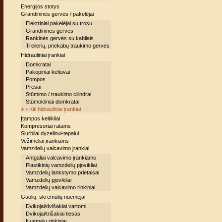
Energijos stotys
Grandininės gervės / pakelėjai
Elektriniai pakelėjai su trosu
Grandininės gervės
Rankinės gervės su kabliais
Treilerių, priekabų traukimo gervės
Hidrauliniai įrankiai
Domkratai
Pakopiniai keltuvai
Pompos
Presai
Stūmimo / traukimo cilindrai
Stūmokliniai domkratai
• Kiti hidrauliniai įrankiai
Įtampos keitikliai
Kompresoriai ratams
Siurbliai dyzelinui-tepalui
Vežimėliai įrankiams
Vamzdelių valcavimo įrankiai
Antgaliai valcavimo įrankiams
Plastikinių vamzdelių pjovikliai
Vamzdelių lankstymo prietaisai
Vamzdelių pjovikliai
Vamzdelių valcavimo rinkiniai
Guolių, skremulių nuėmėjai
Dvikojai/dvišakiai vartomi
Dvikojai/trišakiai tiesūs
Nuėmėjų rinkiniai