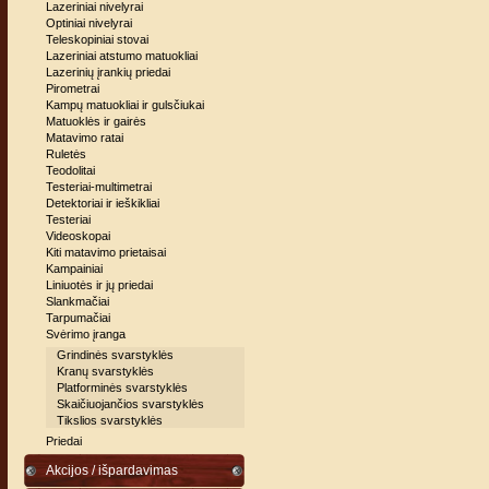
Lazeriniai nivelyrai
Optiniai nivelyrai
Teleskopiniai stovai
Lazeriniai atstumo matuokliai
Lazerinių įrankių priedai
Pirometrai
Kampų matuokliai ir gulsčiukai
Matuoklės ir gairės
Matavimo ratai
Ruletės
Teodolitai
Testeriai-multimetrai
Detektoriai ir ieškikliai
Testeriai
Videoskopai
Kiti matavimo prietaisai
Kampainiai
Liniuotės ir jų priedai
Slankmačiai
Tarpumačiai
Svėrimo įranga
Grindinės svarstyklės
Kranų svarstyklės
Platforminės svarstyklės
Skaičiuojančios svarstyklės
Tikslios svarstyklės
Priedai
Akcijos / išpardavimas