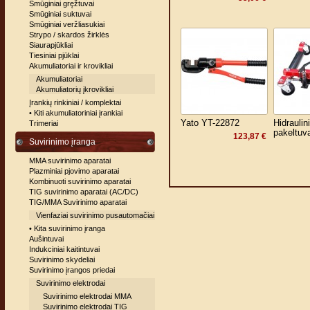
Smūginiai gręžtuvai
Smūginiai suktuvai
Smūginiai veržliasukiai
Strypo / skardos žirklės
Siaurapjūkliai
Tiesiniai pjūklai
Akumuliatoriai ir krovikliai
Akumuliatoriai
Akumuliatorių įkrovikliai
Įrankių rinkiniai / komplektai
• Kiti akumuliatoriniai įrankiai
Yato YT-22872
Hidraulin
Trimeriai
pakeltuva
123,87 €
Suvirinimo įranga
MMA suvirinimo aparatai
Plazminiai pjovimo aparatai
Kombinuoti suvirinimo aparatai
TIG suvirinimo aparatai (AC/DC)
TIG/MMA Suvirinimo aparatai
Vienfaziai suvirinimo pusautomačiai
• Kita suvirinimo įranga
Aušintuvai
Indukciniai kaitintuvai
Suvirinimo skydeliai
Suvirinimo įrangos priedai
Suvirinimo elektrodai
Suvirinimo elektrodai MMA
Suvirinimo elektrodai TIG