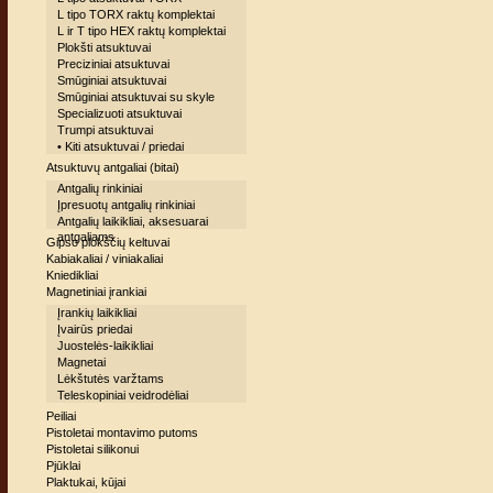
L tipo TORX raktų komplektai
L ir T tipo HEX raktų komplektai
Plokšti atsuktuvai
Preciziniai atsuktuvai
Smūginiai atsuktuvai
Smūginiai atsuktuvai su skyle
Specializuoti atsuktuvai
Trumpi atsuktuvai
• Kiti atsuktuvai / priedai
Atsuktuvų antgaliai (bitai)
Antgalių rinkiniai
Įpresuotų antgalių rinkiniai
Antgalių laikikliai, aksesuarai
antgaliams
Gipso plokščių keltuvai
Kabiakaliai / viniakaliai
Kniedikliai
Magnetiniai įrankiai
Įrankių laikikliai
Įvairūs priedai
Juostelės-laikikliai
Magnetai
Lėkštutės varžtams
Teleskopiniai veidrodėliai
Peiliai
Pistoletai montavimo putoms
Pistoletai silikonui
Pjūklai
Plaktukai, kūjai