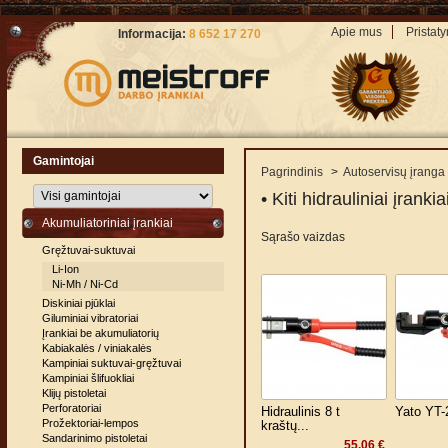
Apie mus
Pristat
Informacija:
8 652 17 270
Gamintojai
Pagrindinis
>
Autoservisų įranga
• Kiti hidrauliniai įrankia
Akumuliatoriniai įrankiai
Sąrašo vaizdas
Gręžtuvai-suktuvai
Li-Ion
Ni-Mh / Ni-Cd
Diskiniai pjūklai
Giluminiai vibratoriai
Įrankiai be akumuliatorių
Kabiakalės / viniakalės
Kampiniai suktuvai-gręžtuvai
Kampiniai šlifuokliai
Klijų pistoletai
Perforatoriai
Hidraulinis 8 t
Yato YT-
Prožektoriai-lempos
kraštų...
Sandarinimo pistoletai
55,06 €