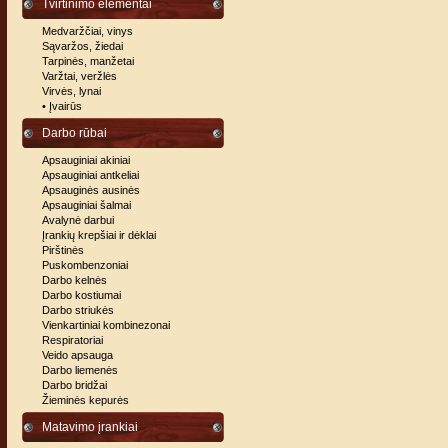
Tvirtinimo elementai
Medvaržčiai, vinys
Sąvaržos, žiedai
Tarpinės, manžetai
Varžtai, veržlės
Virvės, lynai
• Įvairūs
Darbo rūbai
Apsauginiai akiniai
Apsauginiai antkeliai
Apsauginės ausinės
Apsauginiai šalmai
Avalynė darbui
Įrankių krepšiai ir dėklai
Pirštinės
Puskombenzoniai
Darbo kelnės
Darbo kostiumai
Darbo striukės
Vienkartiniai kombinezonai
Respiratoriai
Veido apsauga
Darbo liemenės
Darbo bridžai
Žieminės kepurės
Matavimo įrankiai