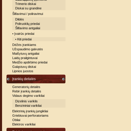
Trimerio diskai
Diskai su grandine
Šlifavimui / poliravimui
Dildės
Poliruoklių priedai
Šlifavimo antgaliai
• Įvairūs priedai
• Kiti priedai
Dėžės įrankiams
Užspaudimo galvutės
Maišytuvų antgaliai
Laidų prailgintuvai
Medžio apdirbimo priedai
Galąstuvų diskai
Lipnios juostos
Įrankių detalės
Generatorių detalės
Rebir įrankių detalės
Vidaus degimo varikliai
Dizelinis variklis
Benzininiai varikliai
Elektrinių įrankių jungikliai
Griebtuvai perforatoriams
Obliai
Elektros varikliai