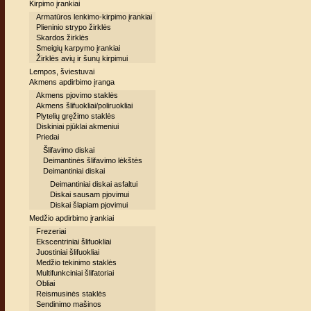
Kirpimo įrankiai
Armatūros lenkimo-kirpimo įrankiai
Plieninio strypo žirklės
Skardos žirklės
Smeigių karpymo įrankiai
Žirklės avių ir šunų kirpimui
Lempos, šviestuvai
Akmens apdirbimo įranga
Akmens pjovimo staklės
Akmens šlifuokliai/poliruokliai
Plytelių gręžimo staklės
Diskiniai pjūklai akmeniui
Priedai
Šlifavimo diskai
Deimantinės šlifavimo lėkštės
Deimantiniai diskai
Deimantiniai diskai asfaltui
Diskai sausam pjovimui
Diskai šlapiam pjovimui
Medžio apdirbimo įrankiai
Frezeriai
Ekscentriniai šlifuokliai
Juostiniai šlifuokliai
Medžio tekinimo staklės
Multifunkciniai šlifatoriai
Obliai
Reismusinės staklės
Sendinimo mašinos