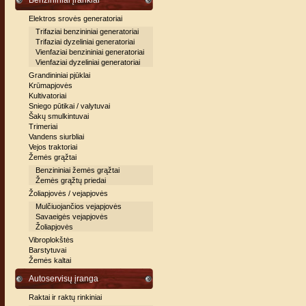
Benzininiai įrankiai
Elektros srovės generatoriai
Trifaziai benzininiai generatoriai
Trifaziai dyzeliniai generatoriai
Vienfaziai benzininiai generatoriai
Vienfaziai dyzeliniai generatoriai
Grandininiai pjūklai
Krūmapjovės
Kultivatoriai
Sniego pūtikai / valytuvai
Šakų smulkintuvai
Trimeriai
Vandens siurbliai
Vejos traktoriai
Žemės grąžtai
Benzininiai žemės grąžtai
Žemės grąžtų priedai
Žoliapjovės / vejapjovės
Mulčiuojančios vejapjovės
Savaeigės vejapjovės
Žoliapjovės
Vibroplokštės
Barstytuvai
Žemės kaltai
Autoservisų įranga
Raktai ir raktų rinkiniai