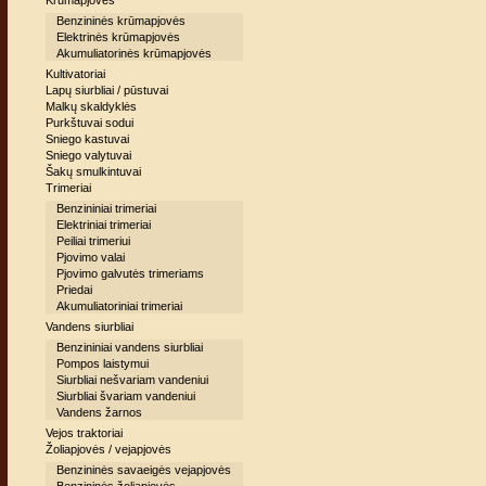
Krūmapjovės
Benzininės krūmapjovės
Elektrinės krūmapjovės
Akumuliatorinės krūmapjovės
Kultivatoriai
Lapų siurbliai / pūstuvai
Malkų skaldyklės
Purkštuvai sodui
Sniego kastuvai
Sniego valytuvai
Šakų smulkintuvai
Trimeriai
Benzininiai trimeriai
Elektriniai trimeriai
Peiliai trimeriui
Pjovimo valai
Pjovimo galvutės trimeriams
Priedai
Akumuliatoriniai trimeriai
Vandens siurbliai
Benzininiai vandens siurbliai
Pompos laistymui
Siurbliai nešvariam vandeniui
Siurbliai švariam vandeniui
Vandens žarnos
Vejos traktoriai
Žoliapjovės / vejapjovės
Benzininės savaeigės vejapjovės