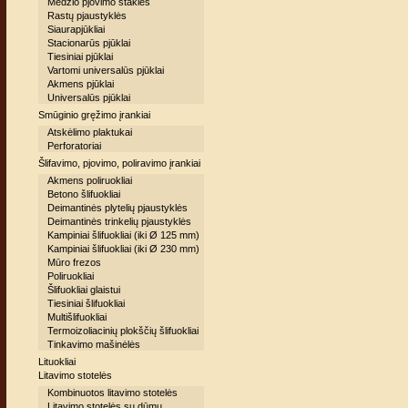
Medžio pjovimo staklės
Rastų pjaustyklės
Siaurapjūkliai
Stacionarūs pjūklai
Tiesiniai pjūklai
Vartomi universalūs pjūklai
Akmens pjūklai
Universalūs pjūklai
Smūginio gręžimo įrankiai
Atskėlimo plaktukai
Perforatoriai
Šlifavimo, pjovimo, poliravimo įrankiai
Akmens poliruokliai
Betono šlifuokliai
Deimantinės plytelių pjaustyklės
Deimantinės trinkelių pjaustyklės
Kampiniai šlifuokliai (iki Ø 125 mm)
Kampiniai šlifuokliai (iki Ø 230 mm)
Mūro frezos
Poliruokliai
Šlifuokliai glaistui
Tiesiniai šlifuokliai
Multišlifuokliai
Termoizoliacinių plokščių šlifuokliai
Tinkavimo mašinėlės
Lituokliai
Litavimo stotelės
Kombinuotos litavimo stotelės
Litavimo stotelės su dūmų