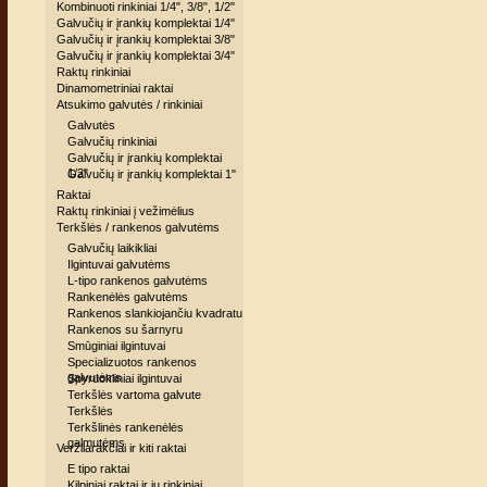
Kombinuoti rinkiniai 1/4", 3/8", 1/2"
Galvučių ir įrankių komplektai 1/4"
Galvučių ir įrankių komplektai 3/8"
Galvučių ir įrankių komplektai 3/4"
Raktų rinkiniai
Dinamometriniai raktai
Atsukimo galvutės / rinkiniai
Galvutės
Galvučių rinkiniai
Galvučių ir įrankių komplektai
1/2"
Galvučių ir įrankių komplektai 1"
Raktai
Raktų rinkiniai į vežimėlius
Terkšlės / rankenos galvutėms
Galvučių laikikliai
Ilgintuvai galvutėms
L-tipo rankenos galvutėms
Rankenėlės galvutėms
Rankenos slankiojančiu kvadratu
Rankenos su šarnyru
Smūginiai ilgintuvai
Specializuotos rankenos
galvutėms
Spyruokliniai ilgintuvai
Terkšlės vartoma galvute
Terkšlės
Terkšlinės rankenėlės
galmutėms
Veržliarakčiai ir kiti raktai
E tipo raktai
Kilpiniai raktai ir jų rinkiniai