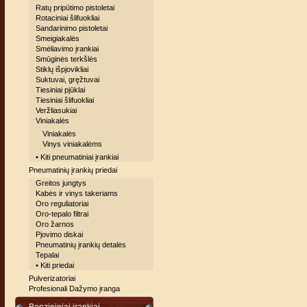
Ratų pripūtimo pistoletai
Rotaciniai šlifuokliai
Sandarinimo pistoletai
Smeigiakalės
Smėliavimo įrankiai
Smūginės terkšlės
Stiklų išpjovikliai
Suktuvai, gręžtuvai
Tiesiniai pjūklai
Tiesiniai šlifuokliai
Veržliasukiai
Viniakalės
Viniakalės
Vinys viniakalėms
• Kiti pneumatiniai įrankiai
Pneumatinių įrankių priedai
Greitos jungtys
Kabės ir vinys takeriams
Oro reguliatoriai
Oro-tepalo filtrai
Oro žarnos
Pjovimo diskai
Pneumatinių įrankių detalės
Tepalai
• Kiti priedai
Pulverizatoriai
Profesionali Dažymo įranga