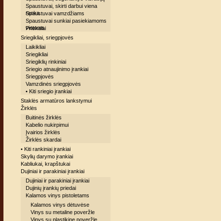
Spaustuvai, skirti darbui viena
ranka
Spaustuvai vamzdžiams
Spaustuvai sunkiai pasiekiamoms
vietoms
Priekalai
Sriegikliai, sriegpjovės
Laikikliai
Sriegikliai
Sriegiklių rinkiniai
Sriegio atnaujinimo įrankiai
Sriegpjovės
Vamzdinės sriegpjovės
• Kiti sriegio įrankiai
Staklės armatūros lankstymui
Žirklės
Buitinės žirklės
Kabelio nukirpimui
Įvairios žirklės
Žirklės skardai
• Kiti rankiniai įrankiai
Skylių darymo įrankiai
Kabliukai, krapštukai
Dujiniai ir parakiniai įrankiai
Dujiniai ir parakiniai įrankiai
Dujinių įrankių priedai
Kalamos vinys pistoletams
Kalamos vinys dėtuvėse
Vinys su metaline poveržle
Vinys su plastikine poveržle