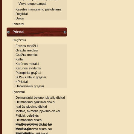
Vinys stogo dangai
Kasetės montavimo pistoletams
Degikliai
Dujos
Pincetai
Priedai
Gręžimui
Frezos medžiui
Grąžtai medžiui
Grąžtai metalui
Kaltai
Karūnos metalui
Karūnos skylėms
Pakopiniai grąžtai
SDS+ kaltai ir grąžtai
• Priedai
Universalūs grąžtai
Pjovimui
Deimantiniai betono, plytelių diskai
Deimantiniai pjūkliniai diskai
Įvairūs pjovimo diskai
Metalo, akmens pjovimo diskai
Pjūklai, geležtės
Deimantiniai diskai
keramikai/akmens masei
Medžio pjovimo diskai be
kietmetalio
Medžio pjovimo diskai su
kietmetaliu
Siaurapjūklių pjūkliukai