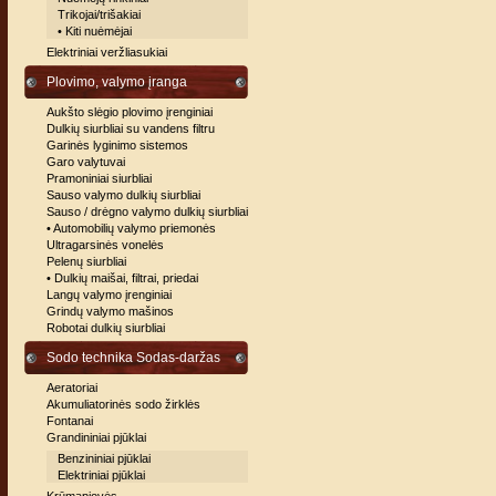
Trikojai/trišakiai
• Kiti nuėmėjai
Elektriniai veržliasukiai
Plovimo, valymo įranga
Aukšto slėgio plovimo įrenginiai
Dulkių siurbliai su vandens filtru
Garinės lyginimo sistemos
Garo valytuvai
Pramoniniai siurbliai
Sauso valymo dulkių siurbliai
Sauso / drėgno valymo dulkių siurbliai
• Automobilių valymo priemonės
Ultragarsinės vonelės
Pelenų siurbliai
• Dulkių maišai, filtrai, priedai
Langų valymo įrenginiai
Grindų valymo mašinos
Robotai dulkių siurbliai
Sodo technika Sodas-daržas
Aeratoriai
Akumuliatorinės sodo žirklės
Fontanai
Grandininiai pjūklai
Benzininiai pjūklai
Elektriniai pjūklai