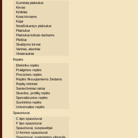
Guminiai plaktukai
Kirviai
Kirtikliai
Kotai kirviams
Kūjai
Neatšokantys plaktukai
Plaktukai
Plaktukai kėbulo darbams
Pleištai
Skaldymo kirviai
Variniai, alaviniai
Viniatraukiai
Replės
Elektriko replės
Prailgintos replės
Precizinės replės
Replės fiksuojamiems žiedams
Replių rinkiniai
Santechniniai raktai
Skardos, profilių replės
Specializuotos replės
Suvirinimo replės
Universalios replės
Spaustuvai
C tipo spaustuvai
F tipo spaustuvai
Spaustuvai, suspaudėjai
U-formos spaustuvai
Spaustuvai, sugeriantys vibraciją