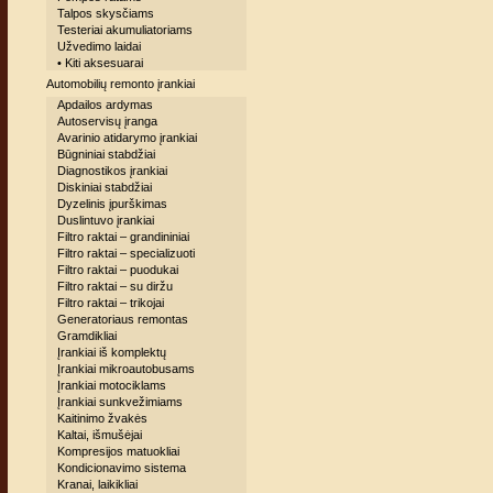
Talpos skysčiams
Testeriai akumuliatoriams
Užvedimo laidai
• Kiti aksesuarai
Automobilių remonto įrankiai
Apdailos ardymas
Autoservisų įranga
Avarinio atidarymo įrankiai
Būgniniai stabdžiai
Diagnostikos įrankiai
Diskiniai stabdžiai
Dyzelinis įpurškimas
Duslintuvo įrankiai
Filtro raktai – grandininiai
Filtro raktai – specializuoti
Filtro raktai – puodukai
Filtro raktai – su diržu
Filtro raktai – trikojai
Generatoriaus remontas
Gramdikliai
Įrankiai iš komplektų
Įrankiai mikroautobusams
Įrankiai motociklams
Įrankiai sunkvežimiams
Kaitinimo žvakės
Kaltai, išmušėjai
Kompresijos matuokliai
Kondicionavimo sistema
Kranai, laikikliai