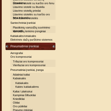
ištraukimu
Litavimo stotelė su karšto oro fenu
Litavimo stotelė su lituokliu
Litavimo stotelių priedai
Litavimo stotelės su karšto oro
fenu ir lituokliu
BGA litavimo stotelės
Santechniniai įrankiai
Plastikinių vamzdžių suvirinimo
aparatai
Vamzdžių lenkimo įrenginiai
Kabiakalės/viniakalės
Elektrinės dažų purškimo sistemos
Pneumatiniai įrankiai
Aerografai
Oro kompresoriai
Trifaziai oro kompresoriai
Vienfaziai oro kompresoriai
Pneumatiniai įrankiai, įranga
Adatiniai kaltai
Kabiakalės
Kabiakalės
Kabės kabiakalėms
Kaltai / plaktukai
Kampiniai šlifuokliai
Kniedikliai
Obliai
Oro pūtikliai
Pneumo rinkiniai