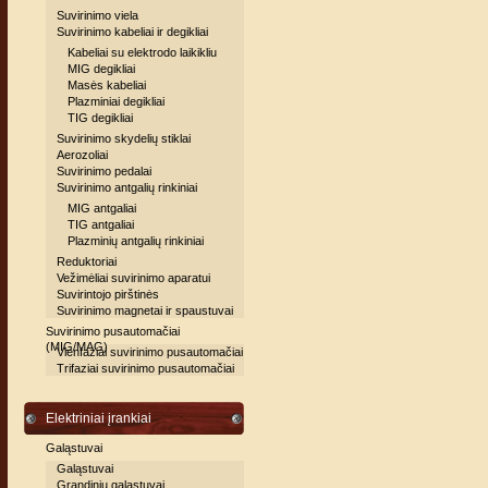
Suvirinimo viela
Suvirinimo kabeliai ir degikliai
Kabeliai su elektrodo laikikliu
MIG degikliai
Masės kabeliai
Plazminiai degikliai
TIG degikliai
Suvirinimo skydelių stiklai
Aerozoliai
Suvirinimo pedalai
Suvirinimo antgalių rinkiniai
MIG antgaliai
TIG antgaliai
Plazminių antgalių rinkiniai
Reduktoriai
Vežimėliai suvirinimo aparatui
Suvirintojo pirštinės
Suvirinimo magnetai ir spaustuvai
Suvirinimo pusautomačiai
(MIG/MAG)
Vienfaziai suvirinimo pusautomačiai
Trifaziai suvirinimo pusautomačiai
Elektriniai įrankiai
Galąstuvai
Galąstuvai
Grandinių galąstuvai