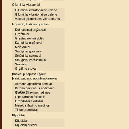
Giluminiai vibratoriai
Giluminiai vibratoriai be veleno
Giluminiai vibratoriai su velenu
Velenai giluminiams vibratoriams
Gręžimo, tvirtinimo įrankiai
Deimantiniai gręžtuvai
Gręžtuvai
Gręžtuvai-maišyklės
Kampiniai gręžtuvai
Maišytuvai
Smūginiai gręžtuvai
Smūginiai suktuvai
Smūginiai veržliasukiai
Suktuvai
Gręžimo stovai
Įrankiai putoplastui pjauti
Įvairių paviršių apdirbimo įrankiai
Akmens apdirbimo įrankiai
Betono paviršiaus apdirbimo
įrankiai
Glaisto šlifavimo mašinos
Gipskartonio šlifuoklis
Grandikliai-skutikliai
Metalo šlifavimo mašinos
Tinko grandikliai
Klijuokliai
Klijuokliai
Klijuoklių priedai