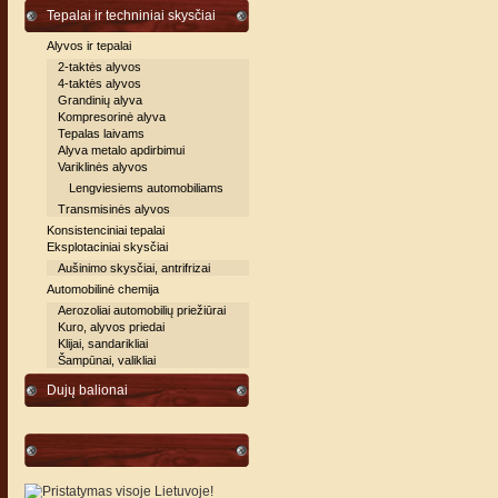
Tepalai ir techniniai skysčiai
Alyvos ir tepalai
2-taktės alyvos
4-taktės alyvos
Grandinių alyva
Kompresorinė alyva
Tepalas laivams
Alyva metalo apdirbimui
Variklinės alyvos
Lengviesiems automobiliams
Transmisinės alyvos
Konsistenciniai tepalai
Eksplotaciniai skysčiai
Aušinimo skysčiai, antrifrizai
Automobilinė chemija
Aerozoliai automobilių priežiūrai
Kuro, alyvos priedai
Klijai, sandarikliai
Šampūnai, valikliai
Dujų balionai