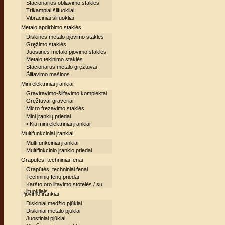
Stacionarios obliavimo staklės
Trikampiai šlifuokliai
Vibraciniai šlifuokliai
Metalo apdirbimo staklės
Diskinės metalo pjovimo staklės
Gręžimo staklės
Juostinės metalo pjovimo staklės
Metalo tekinimo staklės
Stacionarūs metalo gręžtuvai
Šlifavimo mašinos
Mini elektriniai įrankiai
Graviravimo-šlifavimo komplektai
Gręžtuvai-graveriai
Micro frezavimo staklės
Mini įrankių priedai
• Kiti mini elektriniai įrankiai
Multifunkciniai įrankiai
Multifunkciniai įrankiai
Multifinkcinio įrankio priedai
Orapūtės, techniniai fenai
Orapūtės, techniniai fenai
Techninių fenų priedai
Karšto oro litavimo stotelės / su
lituokliais
Pjovimo įrankiai
Diskiniai medžio pjūklai
Diskiniai metalo pjūklai
Juostiniai pjūklai