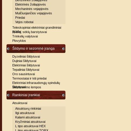
Benzininės žoliapjovės
Elektrinės žoliapjovės
Mechaninės vejapjovės
Mulčiuojančios vejapjovės
Priedai
Vejos robotai
Teleskopiniai elektriniai grandininiai
pjūklai
Trašų, sėklų barstytuvai
Trinkelių valytuvai
Plovyklos
Šildymo ir sezoninė įranga
Dyzeliniai šildytuvai
Dujiniai šildytuvai
Elektriniai šildytuvai
Tepaliniai šildytuvai
Oro sausintuvai
Termostatai ir kiti priedai
Elektriniai infraraudonųjų spindulių
šildytuvai
Sterilizavimo lempos
Rankiniai įrankiai
Atsuktuvai
Atsuktuvų rinkiniai
Ilgi atsuktuvai
Kalami atsuktuvai
Kryžminiai atsuktuvai
L tipo atsuktuvai HEX
L tipo atsuktuvai TORX