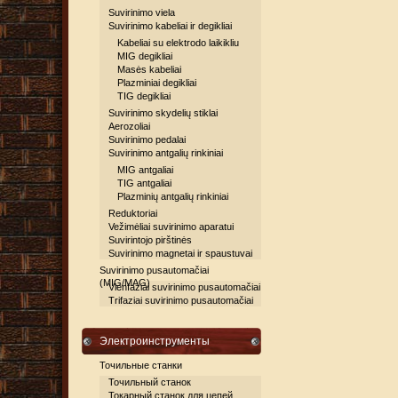
Suvirinimo viela
Suvirinimo kabeliai ir degikliai
Kabeliai su elektrodo laikikliu
MIG degikliai
Masės kabeliai
Plazminiai degikliai
TIG degikliai
Suvirinimo skydelių stiklai
Aerozoliai
Suvirinimo pedalai
Suvirinimo antgalių rinkiniai
MIG antgaliai
TIG antgaliai
Plazminių antgalių rinkiniai
Reduktoriai
Vežimėliai suvirinimo aparatui
Suvirintojo pirštinės
Suvirinimo magnetai ir spaustuvai
Suvirinimo pusautomačiai
(MIG/MAG)
Vienfaziai suvirinimo pusautomačiai
Trifaziai suvirinimo pusautomačiai
Электроинструменты
Точильные станки
Точильный станок
Токарный станок для цепей