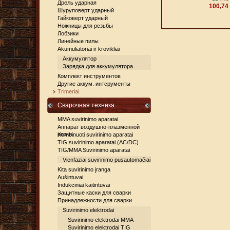
Дрель ударная
100,74
Шуруповерт ударный
Гайковерт ударный
Ножницы для резьбы
Лобзики
Линейные пилы
Akumuliatoriai ir krovikliai
Аккумулятор
Зарядка для аккумулятора
Комплект инструментов
Другие аккум. интсрументы
Trimeriai
Сварочная техника
MMA suvirinimo aparatai
Аппарат воздушно-плазменной
резки
Kombinuoti suvirinimo aparatai
TIG suvirinimo aparatai (AC/DC)
TIG/MMA Suvirinimo aparatai
Vienfaziai suvirinimo pusautomačiai
Kita suvirinimo įranga
Aušintuvai
Indukciniai kaitintuvai
Защитные каски для сварки
Принадлежности для сварки
Suvirinimo elektrodai
Suvirinimo elektrodai MMA
Suvirinimo elektrodai TIG