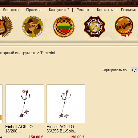
Доставка
Правила
Как купить?
Ремонт
Контакты
Реквизит
яторный инструмент
>
Trimeriai
Сортировать по
Einhell AGILLO
Einhell AGILLO
18/200...
36/255 BL-Solo...
150,00 €
190,00 €
 €