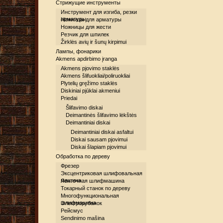
Стрижущие инструменты
Инструмент для изгиба, резки
арматуры
Ножницы для арматуры
Ножницы для жести
Резчик для шпилек
Žirklės avių ir šunų kirpimui
Лампы, фонарики
Akmens apdirbimo įranga
Akmens pjovimo staklės
Akmens šlifuokliai/poliruokliai
Plytelių gręžimo staklės
Diskiniai pjūklai akmeniui
Priedai
Šlifavimo diskai
Deimantinės šlifavimo lėkštės
Deimantiniai diskai
Deimantiniai diskai asfaltui
Diskai sausam pjovimui
Diskai šlapiam pjovimui
Обработка по дереву
Фрезер
Эксцентриковая шлифовальная
машина
Ленточная шлифмашина
Токарный станок по дереву
Многофункциональная
шлифмашина
Электрорубанок
Рейсмус
Sendinimo mašina