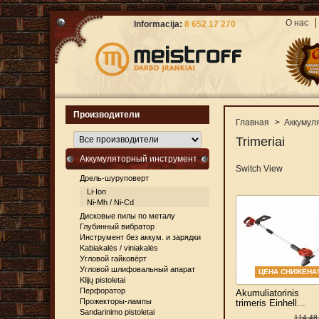
О нас
Informacija:
8 652 17 270
Производители
Главная
>
Аккумул
Trimeriai
Аккумуляторный инструмент
Switch View
Дрель-шуруповерт
Li-Ion
Ni-Mh / Ni-Cd
Дисковые пилы по металу
Глубинный вибратор
Инструмент без аккум. и зарядки
Kabiakalės / viniakalės
Угловой гайковёрт
Угловой шлифовальный апарат
ЦЕНА СНИЖЕНА!
Klijų pistoletai
Перфоратор
Akumuliatorinis
Прожекторы-лампы
trimeris Einhell...
Sandarinimo pistoletai
114,48