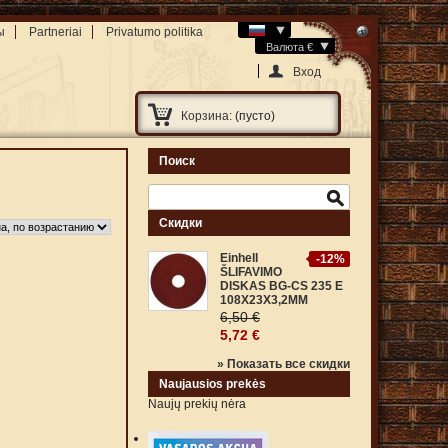
ы
Partneriai
Privatumo politika
Валюта €
Вход
Корзина:
(пусто)
Поиск
Скидки
Einhell
-12%
ŠLIFAVIMO
DISKAS BG-CS 235 E
108X23X3,2MM
6,50 €
5,72 €
» Показать все скидки
Naujausios prekės
Naujų prekių nėra