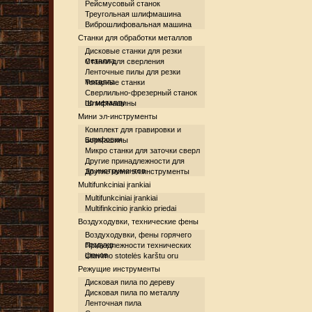
Рейсмусовый станок
Треугольная шлифмашина
Виброшлифовальная машина
Станки для обработки металлов
Дисковые станки для резки
металла
Станки для сверления
Ленточные пилы для резки
металла
Токарные станки
Сверлильно-фрезерный станок
по металлу
Шлифмашины
Мини эл-инструменты
Комплект для гравировки и
шлифовки
Бормашины
Микро станки для заточки сверл
Другие принадлежности для
эл.инструментов
Другие мини эл.инструменты
Multifunkciniai įrankiai
Multifunkciniai įrankiai
Multifinkcinio įrankio priedai
Воздуходувки, технические фены
Воздуходувки, фены горячего
воздуха
Принадлежности технических
фенов
Litavimo stotelės karštu oru
Режущие инструменты
Дисковая пила по дереву
Дисковая пила по металлу
Ленточная пила