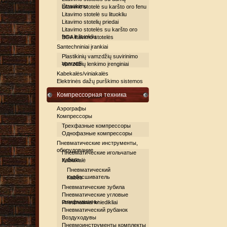
ištraukimu
Litavimo stotelė su karšto oro fenu
Litavimo stotelė su lituokliu
Litavimo stotelių priedai
Litavimo stotelės su karšto oro
fenu ir lituokliu
BGA litavimo stotelės
Santechniniai įrankiai
Plastikinių vamzdžių suvirinimo
aparatai
Vamzdžių lenkimo įrenginiai
Kabekalės/viniakalės
Elektrinės dažų purškimo sistemos
Компрессорная техника
Аэрографы
Компрессоры
Трехфазные компрессоры
Однофазные компрессоры
Пневматические инструменты,
оборудование
Пневматические игольчатые
зубила
Kabiakalė
Пневматический
скобосшиватель
Kabės
Пневматические зубила
Пневматические угловые
шлифмашины
Pneumatiniai kniedikliai
Пневматический рубанок
Воздуходувы
Пневмоинструменты комплекты