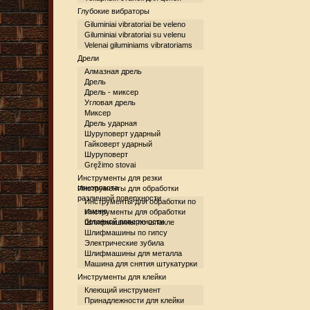
Глубокие вибраторы
Giluminiai vibratoriai be veleno
Giluminiai vibratoriai su velenu
Velenai giluminiams vibratoriams
Дрели
Алмазная дрель
Дрель
Дрель - миксер
Угловая дрель
Миксер
Дрель ударная
Шуруповерт ударный
Гайковерт ударный
Шуруповерт
Gręžimo stovai
Инструменты для резки
пенопласта
Инструменты для обработки
различной поверхности
Инструменты для обработки по
камню
Инструменты для обработки
бетонной поверхности
Шлифмашины по шпакле
Шлифмашины по гипсу
Электрические зубила
Шлифмашины для металла
Машина для снятия штукатурки
Инструменты для клейки
Клеющий инструмент
Принадлежности для клейки