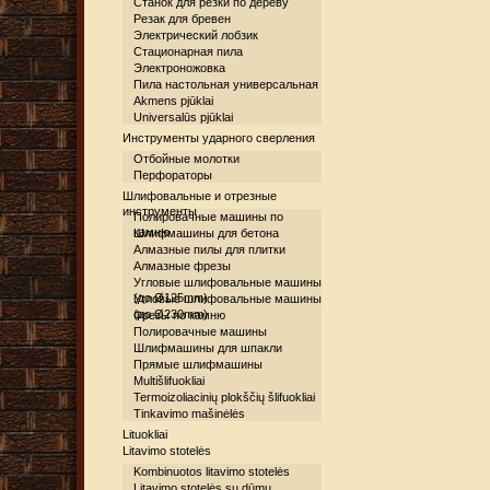
Станок для резки по дереву
Резак для бревен
Электрический лобзик
Стационарная пила
Электроножовка
Пила настольная универсальная
Akmens pjūklai
Universalūs pjūklai
Инструменты ударного сверления
Отбойные молотки
Перфораторы
Шлифовальные и отрезные
инструменты
Полировачные машины по
камню
Шлифмашины для бетона
Алмазные пилы для плитки
Алмазные фрезы
Угловые шлифовальные машины
(до Ø125mm)
Угловые шлифовальные машины
(до Ø230mm)
Фрезы по камню
Полировачные машины
Шлифмашины для шпакли
Прямые шлифмашины
Multišlifuokliai
Termoizoliacinių plokščių šlifuokliai
Tinkavimo mašinėlės
Lituokliai
Litavimo stotelės
Kombinuotos litavimo stotelės
Litavimo stotelės su dūmų