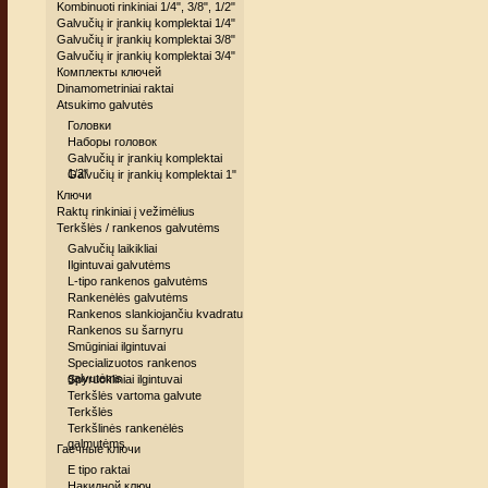
Kombinuoti rinkiniai 1/4", 3/8", 1/2"
Galvučių ir įrankių komplektai 1/4"
Galvučių ir įrankių komplektai 3/8"
Galvučių ir įrankių komplektai 3/4"
Комплекты ключей
Dinamometriniai raktai
Atsukimo galvutės
Головки
Наборы головок
Galvučių ir įrankių komplektai
1/2"
Galvučių ir įrankių komplektai 1"
Ключи
Raktų rinkiniai į vežimėlius
Terkšlės / rankenos galvutėms
Galvučių laikikliai
Ilgintuvai galvutėms
L-tipo rankenos galvutėms
Rankenėlės galvutėms
Rankenos slankiojančiu kvadratu
Rankenos su šarnyru
Smūginiai ilgintuvai
Specializuotos rankenos
galvutėms
Spyruokliniai ilgintuvai
Terkšlės vartoma galvute
Terkšlės
Terkšlinės rankenėlės
galmutėms
Гаечные ключи
E tipo raktai
Накидной ключ