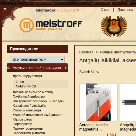
О нас
Доставка
Informacija:
8 652 17 270
Производители
Главная
>
Ручные инструмент
Antgalių laikikliai, aks
Аккумуляторный инструмент
Switch View
Дрель-шуруповерт
Li-Ion
Ni-Mh / Ni-Cd
Дисковые пилы по металу
Глубинный вибратор
Инструмент без аккум. и зарядки
Kabiakalės / viniakalės
Угловой гайковёрт
Угловой шлифовальный апарат
Klijų pistoletai
Перфоратор
Antgalių laikiklis
Antgalių l
Прожекторы-лампы
magnetinis...
magnetini
Sandarinimo pistoletai
1,56 €