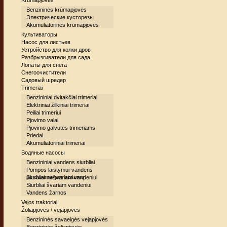
Krūmapjovės
Benzininės krūmapjovės
Электрические кусторезы
Akumuliatorinės krūmapjovės
Культиваторы
Насос для листьев
Устройство для колки дров
Разбрызгиватели для сада
Лопаты для снега
Снегоочистители
Cадовый шредер
Trimeriai
Benzininiai dvitakčiai trimeriai
Elektriniai žilkiniai trimeriai
Peiliai trimeriui
Pjovimo valai
Pjovimo galvutės trimeriams
Priedai
Akumuliatoriniai trimeriai
Водяные насосы
Benzininiai vandens siurbliai
Pompos laistymui-vandens
perdavimui per atstumą
Siurbliai nešvariam vandeniui
Siurbliai švariam vandeniui
Vandens žarnos
Vejos traktoriai
Žoliapjovės / vejapjovės
Benzininės savaeigės vejapjovės