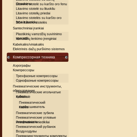
ištraukimu
Litavimo stotelė su karšto oro fenu
Litavimo stotelė su lituokliu
Litavimo stotelių priedai
Litavimo stotelės su karšto oro
fenu ir lituokliu
BGA litavimo stotelės
Santechniniai įrankiai
Plastikinių vamzdžių suvirinimo
aparatai
Vamzdžių lenkimo įrenginiai
Kabekalės/viniakalės
Elektrinės dažų purškimo sistemos
Компрессорная техника
Аэрографы
Компрессоры
Трехфазные компрессоры
Однофазные компрессоры
Пневматические инструменты,
оборудование
Пневматические игольчатые
зубила
Kabiakalė
Пневматический
скобосшиватель
Kabės
Пневматические зубила
Пневматические угловые
шлифмашины
Pneumatiniai kniedikliai
Пневматический рубанок
Воздуходувы
Пневмоинструменты комплекты