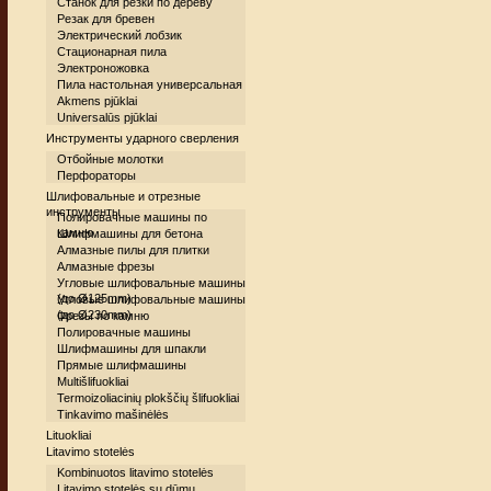
Станок для резки по дереву
Резак для бревен
Электрический лобзик
Стационарная пила
Электроножовка
Пила настольная универсальная
Akmens pjūklai
Universalūs pjūklai
Инструменты ударного сверления
Отбойные молотки
Перфораторы
Шлифовальные и отрезные
инструменты
Полировачные машины по
камню
Шлифмашины для бетона
Алмазные пилы для плитки
Алмазные фрезы
Угловые шлифовальные машины
(до Ø125mm)
Угловые шлифовальные машины
(до Ø230mm)
Фрезы по камню
Полировачные машины
Шлифмашины для шпакли
Прямые шлифмашины
Multišlifuokliai
Termoizoliacinių plokščių šlifuokliai
Tinkavimo mašinėlės
Lituokliai
Litavimo stotelės
Kombinuotos litavimo stotelės
Litavimo stotelės su dūmų