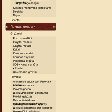
poveržle
Vinys stogo dangai
Kasetės montavimo pistoletams
Degikliai
Dujos
Pincetai
Принадлежности
Gręžimui
Frezos medžiui
Grąžtai medžiui
Grąžtai metalui
Kaltai
Karūnos metalui
Karūnos skylėms
Pakopiniai grąžtai
SDS+ kaltai ir grąžtai
• Priedai
Universalūs grąžtai
Pjovimui
Алмазные диски для бетона и
плитки
Алмазные диски
Pjovimo priedai
Диски для камня и металла
Pjūklai, geležtės
Deimantiniai diskai
keramikai/akmens masei
Диски для резки по дереву
Диски c карбидом для резки по
дереву
Siaurapjūklių pjūkliukai