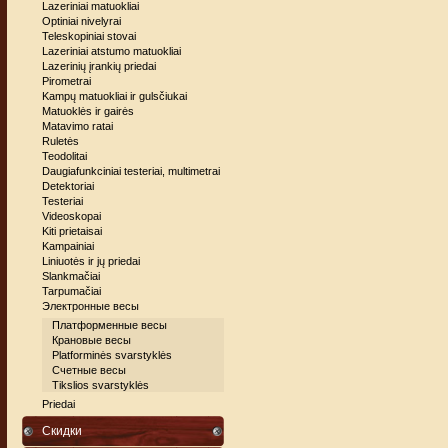
Lazeriniai matuokliai
Optiniai nivelyrai
Teleskopiniai stovai
Lazeriniai atstumo matuokliai
Lazerinių įrankių priedai
Pirometrai
Kampų matuokliai ir gulsčiukai
Matuoklės ir gairės
Matavimo ratai
Ruletės
Teodolitai
Daugiafunkciniai testeriai, multimetrai
Detektoriai
Testeriai
Videoskopai
Kiti prietaisai
Kampainiai
Liniuotės ir jų priedai
Slankmačiai
Tarpumačiai
Электронные весы
Платформенные весы
Крановые весы
Platforminės svarstyklės
Счетные весы
Tikslios svarstyklės
Priedai
Cкидки