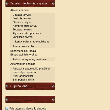
Tepalai ir techniniai skysčiai
Alyvos ir tepalai
2-taktės alyvos
4-taktės alyvos
Grandinių alyva
Kompresorinė alyva
Tepalas laivams
Alyva metalo apdirbimui
Variklinės alyvos
Lengviesiems automobiliams
Transmisinės alyvos
Konsistenciniai tepalai
Eksplotaciniai skysčiai
Aušinimo skysčiai, antrifrizai
Automobilinė chemija
Aerozoliai automobilių priežiūrai
Kuro, alyvos priedai
Klijai, sandarikliai
Šampūnai, valikliai
Dujų balionai