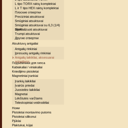
L tipo TORX raktų komplektai
L ir T tipo HEX raktų komplektai
Плоские отвертки
Preciziniai atsuktuvai
Smūginiai atsuktuvai
Smūginiai atsuktuvai su 6,3 (1/4)
skyle
Specializuoti atsuktuvai
Trumpi atsuktuvai
Другие отвертки
Atsuktuvų antgaliai
Antgalių rinkiniai
Įpresuotų antgalių rinkiniai
Antgalių laikikliai, aksesuarai
antgaliams
Подъёмники для гипса
Kabiakaliai / viniakaliai
Kniedijimo pistoletai
Magnetiniai įrankiai
Įrankių laikikliai
Įvairūs priedai
Juostelės-laikikliai
Magnetai
Lėkštutės varžtams
Teleskopiniai veidrodėliai
Ножи
Pistoletai montavimo putoms
Pistoletai silikonui
Pjūklai
Plaktukai, kūjai