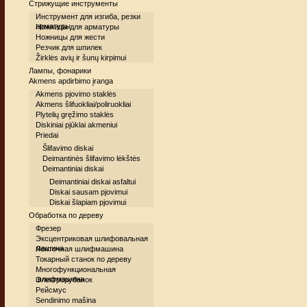
Стрижущие инструменты
Инструмент для изгиба, резки
арматуры
Ножницы для арматуры
Ножницы для жести
Резчик для шпилек
Žirklės avių ir šunų kirpimui
Лампы, фонарики
Akmens apdirbimo įranga
Akmens pjovimo staklės
Akmens šlifuokliai/poliruokliai
Plytelių gręžimo staklės
Diskiniai pjūklai akmeniui
Priedai
Šlifavimo diskai
Deimantinės šlifavimo lėkštės
Deimantiniai diskai
Deimantiniai diskai asfaltui
Diskai sausam pjovimui
Diskai šlapiam pjovimui
Обработка по дереву
Фрезер
Эксцентриковая шлифовальная
машина
Ленточная шлифмашина
Токарный станок по дереву
Многофункциональная
шлифмашина
Электрорубанок
Рейсмус
Sendinimo mašina