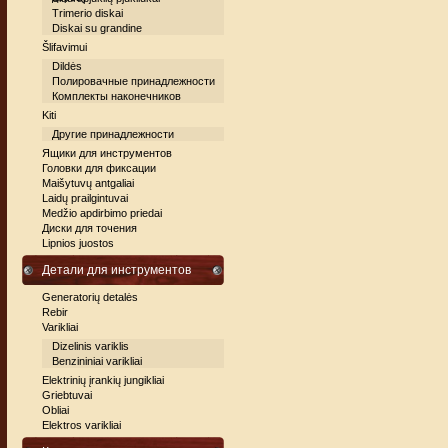
Trimerio diskai
Diskai su grandine
Šlifavimui
Dildės
Полировачные принадлежности
Комплекты наконечников
Kiti
Другие принадлежности
Ящики для инструментов
Головки для фиксации
Maišytuvų antgaliai
Laidų prailgintuvai
Medžio apdirbimo priedai
Диски для точения
Lipnios juostos
Детали для инструментов
Generatorių detalės
Rebir
Varikliai
Dizelinis variklis
Benzininiai varikliai
Elektrinių įrankių jungikliai
Griebtuvai
Obliai
Elektros varikliai