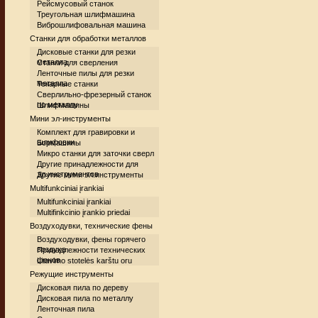
Рейсмусовый станок
Треугольная шлифмашина
Виброшлифовальная машина
Станки для обработки металлов
Дисковые станки для резки
металла
Станки для сверления
Ленточные пилы для резки
металла
Токарные станки
Сверлильно-фрезерный станок
по металлу
Шлифмашины
Мини эл-инструменты
Комплект для гравировки и
шлифовки
Бормашины
Микро станки для заточки сверл
Другие принадлежности для
эл.инструментов
Другие мини эл.инструменты
Multifunkciniai įrankiai
Multifunkciniai įrankiai
Multifinkcinio įrankio priedai
Воздуходувки, технические фены
Воздуходувки, фены горячего
воздуха
Принадлежности технических
фенов
Litavimo stotelės karštu oru
Режущие инструменты
Дисковая пила по дереву
Дисковая пила по металлу
Ленточная пила