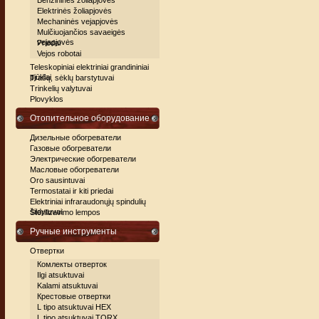
Benzininės žoliapjovės
Elektrinės žoliapjovės
Mechaninės vejapjovės
Mulčiuojančios savaeigės
vejapjovės
Priedai
Vejos robotai
Teleskopiniai elektriniai grandininiai
pjūklai
Trašų, sėklų barstytuvai
Trinkelių valytuvai
Plovyklos
Отопительное оборудование
Дизельные обогреватели
Газовые обогреватели
Электрические обогреватели
Масловые обогреватели
Oro sausintuvai
Termostatai ir kiti priedai
Elektriniai infraraudonųjų spindulių
šildytuvai
Sterilizavimo lempos
Ручные инструменты
Отвертки
Комлекты отверток
Ilgi atsuktuvai
Kalami atsuktuvai
Крестовые отвертки
L tipo atsuktuvai HEX
L tipo atsuktuvai TORX