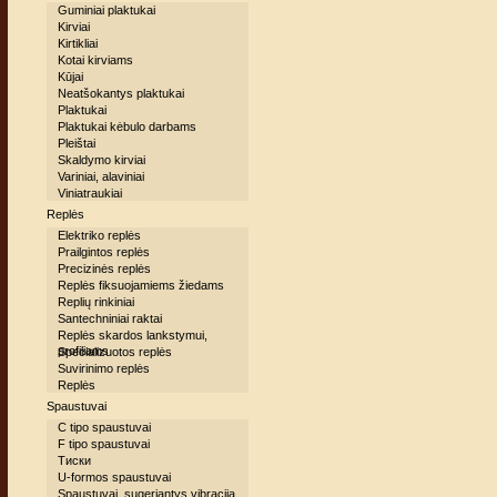
Guminiai plaktukai
Kirviai
Kirtikliai
Kotai kirviams
Kūjai
Neatšokantys plaktukai
Plaktukai
Plaktukai kėbulo darbams
Pleištai
Skaldymo kirviai
Variniai, alaviniai
Viniatraukiai
Replės
Elektriko replės
Prailgintos replės
Precizinės replės
Replės fiksuojamiems žiedams
Replių rinkiniai
Santechniniai raktai
Replės skardos lankstymui,
profiliams
Specializuotos replės
Suvirinimo replės
Replės
Spaustuvai
C tipo spaustuvai
F tipo spaustuvai
Тиски
U-formos spaustuvai
Spaustuvai, sugeriantys vibraciją