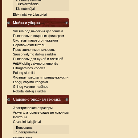
Trikojai/trišakiai
Kiti nuėmėjai
Elektriniai veržliasukiai
Мойка и уборка
Чистка под высоким давлением
Пылесосы с водяным фильтром
Системы парового глажения
Паровой очиститель
Промышленные пылесосы
Sauso valymo dulkių siurbliai
Пылесосы для сухой и влажной
чистки
Automobilių valymo priemonės
Ultragarsinės vonelės
Pelenų siurbliai
Фильтры, мешки и принадлежности
Langų valymo įrenginiai
Grindų valymo mašinos
Robotai dulkių siurbliai
Садово-огородная техника
Электрические аэраторы
Аккумуляторные садовые ножницы
Фонтаны
Grandininiai pjūklai
Бензопилы
Электропилы