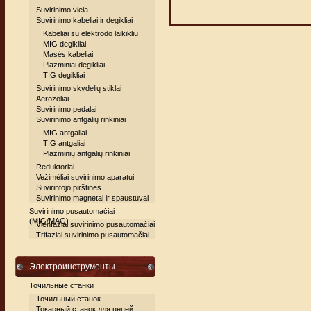
Suvirinimo viela
Suvirinimo kabeliai ir degikliai
Kabeliai su elektrodo laikikliu
MIG degikliai
Masės kabeliai
Plazminiai degikliai
TIG degikliai
Suvirinimo skydelių stiklai
Aerozoliai
Suvirinimo pedalai
Suvirinimo antgalių rinkiniai
MIG antgaliai
TIG antgaliai
Plazminių antgalių rinkiniai
Reduktoriai
Vežimėliai suvirinimo aparatui
Suvirintojo pirštinės
Suvirinimo magnetai ir spaustuvai
Suvirinimo pusautomačiai
(MIG/MAG)
Vienfaziai suvirinimo pusautomačiai
Trifaziai suvirinimo pusautomačiai
Электроинструменты
Точильные станки
Точильный станок
Токарный станок для цепей