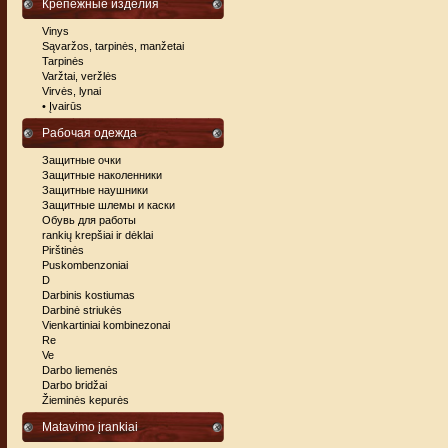
Крепежные изделия
Vinys
Sąvaržos, tarpinės, manžetai
Tarpinės
Varžtai, veržlės
Virvės, lynai
• Įvairūs
Рабочая одежда
Защитные очки
Защитные наколенники
Защитные наушники
Защитные шлемы и каски
Обувь для работы
rankių krepšiai ir dėklai
Pirštinės
Puskombenzoniai
D
Darbinis kostiumas
Darbinė striukės
Vienkartiniai kombinezonai
Re
Ve
Darbo liemenės
Darbo bridžai
Žieminės kepurės
Matavimo įrankiai