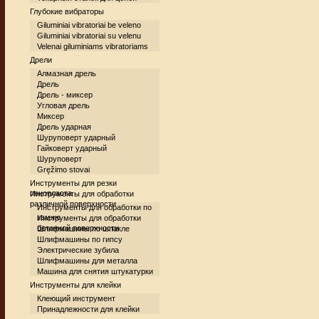
Глубокие вибраторы
Giluminiai vibratoriai be veleno
Giluminiai vibratoriai su velenu
Velenai giluminiams vibratoriams
Дрели
Алмазная дрель
Дрель
Дрель - миксер
Угловая дрель
Миксер
Дрель ударная
Шуруповерт ударный
Гайковерт ударный
Шуруповерт
Gręžimo stovai
Инструменты для резки
пенопласта
Инструменты для обработки
различной поверхности
Инструменты для обработки по
камню
Инструменты для обработки
бетонной поверхности
Шлифмашины по шпакле
Шлифмашины по гипсу
Электрические зубила
Шлифмашины для металла
Машина для снятия штукатурки
Инструменты для клейки
Клеющий инструмент
Принадлежности для клейки