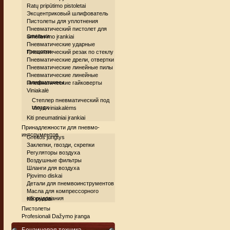
Ratų pripūtimo pistoletai
Эксцентриковый шлифователь
Пистолеты для уплотнения
Пневматический пистолет для
шпильки
Smėliavimo įrankiai
Пневматические ударные
трещотки
Пневматический резак по стеклу
Пневматические дрели, отвертки
Пневматические линейные пилы
Пневматические линейные
шлифмашины
Пневматические гайковерты
Viniakalė
Степлер пневматический под
гвозди
Vinys viniakalėms
Kiti pneumatiniai įrankiai
Принадлежности для пневмо-
интсрументов
Greitos jungtys
Заклепки, гвозди, скрепки
Регуляторы воздуха
Воздушные фильтры
Шланги для воздуха
Pjovimo diskai
Детали для пнемвоинструментов
Масла для компрессорного
оборудования
Kiti priedai
Пистолеты
Profesionali Dažymo įranga