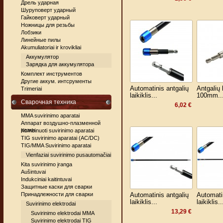
Дрель ударная
Шуруповерт ударный
Гайковерт ударный
Ножницы для резьбы
Лобзики
Линейные пилы
Akumuliatoriai ir krovikliai
Аккумулятор
Зарядка для аккумулятора
Комплект инструментов
Другие аккум. интсрументы
Automatinis antgalių
Antgalių l
Trimeriai
laikiklis...
100mm..
Сварочная техника
6,02 €
MMA suvirinimo aparatai
Аппарат воздушно-плазменной
резки
Kombinuoti suvirinimo aparatai
TIG suvirinimo aparatai (AC/DC)
TIG/MMA Suvirinimo aparatai
Vienfaziai suvirinimo pusautomačiai
Kita suvirinimo įranga
Aušintuvai
Indukciniai kaitintuvai
Защитные каски для сварки
Принадлежности для сварки
Automatinis antgalių
Automati
laikiklis...
laikiklis..
Suvirinimo elektrodai
13,29 €
Suvirinimo elektrodai MMA
Suvirinimo elektrodai TIG