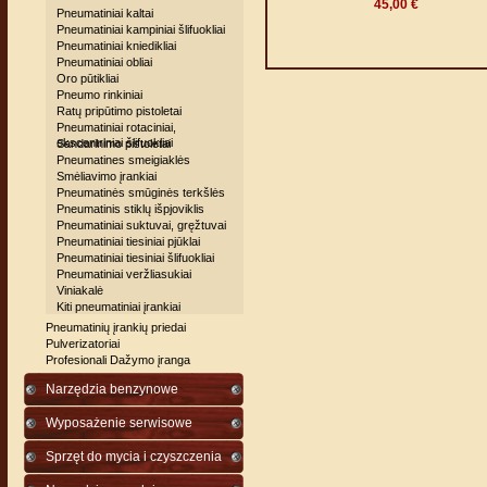
45,00 €
Pneumatiniai kaltai
Pneumatiniai kampiniai šlifuokliai
Pneumatiniai kniedikliai
Pneumatiniai obliai
Oro pūtikliai
Pneumo rinkiniai
Ratų pripūtimo pistoletai
Pneumatiniai rotaciniai,
ekscentriniai šlifuokliai
Sandarinimo pistoletai
Pneumatines smeigiaklės
Smėliavimo įrankiai
Pneumatinės smūginės terkšlės
Pneumatinis stiklų išpjoviklis
Pneumatiniai suktuvai, gręžtuvai
Pneumatiniai tiesiniai pjūklai
Pneumatiniai tiesiniai šlifuokliai
Pneumatiniai veržliasukiai
Viniakalė
Kiti pneumatiniai įrankiai
Pneumatinių įrankių priedai
Pulverizatoriai
Profesionali Dažymo įranga
Narzędzia benzynowe
Wyposażenie serwisowe
Sprzęt do mycia i czyszczenia