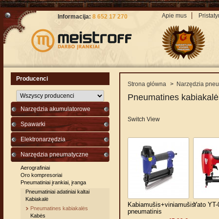
Apie mus
Pristat
Informacija:
8 652 17 270
Producenci
Strona główna
>
Narzędzia pne
Pneumatines kabiakalė
Narzędzia akumulatorowe
Switch View
Spawarki
Elektronarzędzia
Narzędzia pneumatyczne
Aerografiniai
Oro kompresoriai
Pneumatiniai įrankiai, įranga
Pneumatiniai adatiniai kaltai
Kabiakalė
Kabiamušis+viniamušis
Yato YT-
Pneumatines kabiakalės
pneumatinis
Kabės