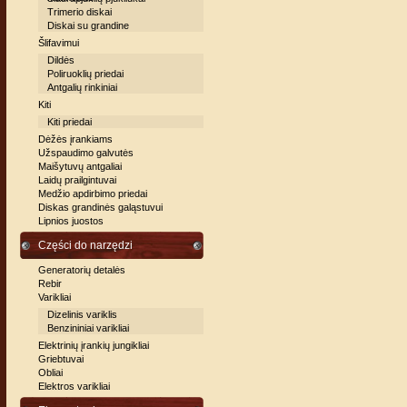
Trimerio diskai
Diskai su grandine
Šlifavimui
Dildės
Poliruoklių priedai
Antgalių rinkiniai
Kiti
Kiti priedai
Dėžės įrankiams
Užspaudimo galvutės
Maišytuvų antgaliai
Laidų prailgintuvai
Medžio apdirbimo priedai
Diskas grandinės galąstuvui
Lipnios juostos
Części do narzędzi
Generatorių detalės
Rebir
Varikliai
Dizelinis variklis
Benzininiai varikliai
Elektrinių įrankių jungikliai
Griebtuvai
Obliai
Elektros varikliai