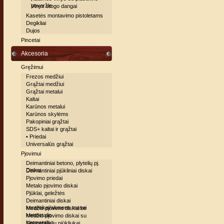
poveržle
Vinys stogo dangai
Kasetės montavimo pistoletams
Degikliai
Dujos
Pincetai
Akcesoria
Gręžimui
Frezos medžiui
Grąžtai medžiui
Grąžtai metalui
Kaltai
Karūnos metalui
Karūnos skylėms
Pakopiniai grąžtai
SDS+ kaltai ir grąžtai
• Priedai
Universalūs grąžtai
Pjovimui
Deimantiniai betono, plytelių pj.
Diskai
Deimantiniai pjūkliniai diskai
Pjovimo priedai
Metalo pjovimo diskai
Pjūklai, geležtės
Deimantiniai diskai
keramikai/akmens masei
Medžio pjovimo diskai be
kietmetalio
Medžio pjovimo diskai su
kietmetaliu
Siaurapjūklių pjūkliukai