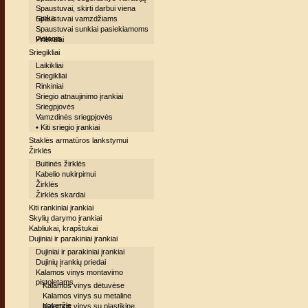
Spaustuvai, skirti darbui viena
ranka
Spaustuvai vamzdžiams
Spaustuvai sunkiai pasiekiamoms
vietoms
Priekalai
Sriegikliai
Laikikliai
Sriegikliai
Rinkiniai
Sriegio atnaujinimo įrankiai
Sriegpjovės
Vamzdinės sriegpjovės
• Kiti sriegio įrankiai
Staklės armatūros lankstymui
Žirklės
Buitinės žirklės
Kabelio nukirpimui
Žirklės
Žirklės skardai
Kiti rankiniai įrankiai
Skylių darymo įrankiai
Kabliukai, krapštukai
Dujiniai ir parakiniai įrankiai
Dujiniai ir parakiniai įrankiai
Dujinių įrankių priedai
Kalamos vinys montavimo
pistoletams
Kalamos vinys dėtuvėse
Kalamos vinys su metaline
poveržle
Kalamos vinys su plastikine