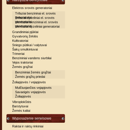
Narzędzia benzynowe
Elektros srovės generatoriai
Trifaziai benzininai el. srovės
generatoriai
Trifaziai dyzeliniai el. srovės
generatoriai
Vienfaziai benzininai el. srovės
generatoriai
Vienfaziai dyzeliniai generatoriai
Grandininiai pjūklai
Gyvatvorių žirklės
Kultivatoriai
Sniego pūtikai / valytuvai
Šakų smulkintuvai
Trimeriai
Benzininiai vandens siurbliai
Vejos traktoriai
Žemės grąžtai
Benzininiai žemės grąžtai
Žemės grąžtų priedai
Žoliapjovės / vejapjovės
Mulčiuojančios vejapjovės
Savaeigės vejapjovės
Žoliapjovės
Vibroplokštės
Barstytuvai
Žemės kaltai
Wyposażenie serwisowe
Raktai ir raktų rinkiniai