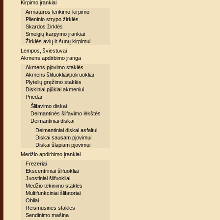
Kirpimo įrankiai
Armatūros lenkimo-kirpimo
Plieninio strypo žirklės
Skardos žirklės
Smeigių karpymo įrankiai
Žirklės avių ir šunų kirpimui
Lempos, šviestuvai
Akmens apdirbimo įranga
Akmens pjovimo staklės
Akmens šlifuokliai/poliruokliai
Plytelių gręžimo staklės
Diskiniai pjūklai akmeniui
Priedai
Šlifavimo diskai
Deimantinės šlifavimo lėkštės
Deimantiniai diskai
Deimantiniai diskai asfaltui
Diskai sausam pjovimui
Diskai šlapiam pjovimui
Medžio apdirbimo įrankiai
Frezeriai
Ekscentriniai šlifuokliai
Juostiniai šlifuokliai
Medžio tekinimo staklės
Multifunkciniai šlifatoriai
Obliai
Reismusinės staklės
Sendinimo mašina