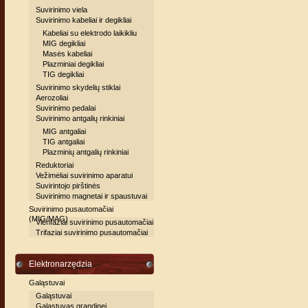
Suvirinimo viela
Suvirinimo kabeliai ir degikliai
Kabeliai su elektrodo laikikliu
MIG degikliai
Masės kabeliai
Plazminiai degikliai
TIG degikliai
Suvirinimo skydelių stiklai
Aerozoliai
Suvirinimo pedalai
Suvirinimo antgalių rinkiniai
MIG antgaliai
TIG antgaliai
Plazminių antgalių rinkiniai
Reduktoriai
Vežimėliai suvirinimo aparatui
Suvirintojo pirštinės
Suvirinimo magnetai ir spaustuvai
Suvirinimo pusautomačiai
(MIG/MAG)
Vienfaziai suvirinimo pusautomačiai
Trifaziai suvirinimo pusautomačiai
Elektronarzędzia
Galąstuvai
Galąstuvai
Galąstuvas grandinei