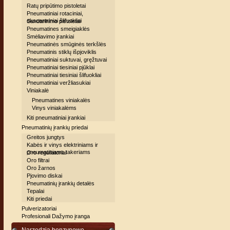
Ratų pripūtimo pistoletai
Pneumatiniai rotaciniai,
ekscentriniai šlifuokliai
Sandarinimo pistoletai
Pneumatines smeigiaklės
Smėliavimo įrankiai
Pneumatinės smūginės terkšlės
Pneumatinis stiklų išpjoviklis
Pneumatiniai suktuvai, gręžtuvai
Pneumatiniai tiesiniai pjūklai
Pneumatiniai tiesiniai šlifuokliai
Pneumatiniai veržliasukiai
Viniakalė
Pneumatines viniakalės
Vinys viniakalėms
Kiti pneumatiniai įrankiai
Pneumatinių įrankių priedai
Greitos jungtys
Kabės ir vinys elektriniams ir
pneumatiniams takeriams
Oro reguliatoriai
Oro filtrai
Oro žarnos
Pjovimo diskai
Pneumatinių įrankių detalės
Tepalai
Kiti priedai
Pulverizatoriai
Profesionali Dažymo įranga