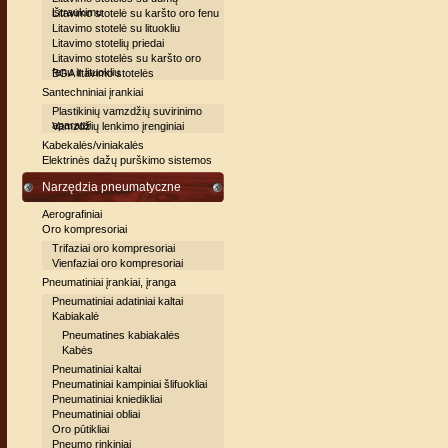
ištraukimu
Litavimo stotelė su karšto oro fenu
Litavimo stotelė su lituokliu
Litavimo stotelių priedai
Litavimo stotelės su karšto oro
fenu ir lituokliu
BGA litavimo stotelės
Santechniniai įrankiai
Plastikinių vamzdžių suvirinimo
aparatai
Vamzdžių lenkimo įrenginiai
Kabekalės/viniakalės
Elektrinės dažų purškimo sistemos
Narzędzia pneumatyczne
Aerografiniai
Oro kompresoriai
Trifaziai oro kompresoriai
Vienfaziai oro kompresoriai
Pneumatiniai įrankiai, įranga
Pneumatiniai adatiniai kaltai
Kabiakalė
Pneumatines kabiakalės
Kabės
Pneumatiniai kaltai
Pneumatiniai kampiniai šlifuokliai
Pneumatiniai kniedikliai
Pneumatiniai obliai
Oro pūtikliai
Pneumo rinkiniai