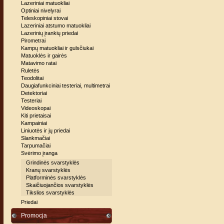
Lazeriniai matuokliai
Optiniai nivelyrai
Teleskopiniai stovai
Lazeriniai atstumo matuokliai
Lazerinių įrankių priedai
Pirometrai
Kampų matuokliai ir gulsčiukai
Matuoklės ir gairės
Matavimo ratai
Ruletės
Teodolitai
Daugiafunkciniai testeriai, multimetrai
Detektoriai
Testeriai
Videoskopai
Kiti prietaisai
Kampainiai
Liniuotės ir jų priedai
Slankmačiai
Tarpumačiai
Svėrimo įranga
Grindinės svarstyklės
Kranų svarstyklės
Platforminės svarstyklės
Skaičiuojančios svarstyklės
Tikslios svarstyklės
Priedai
Promocja