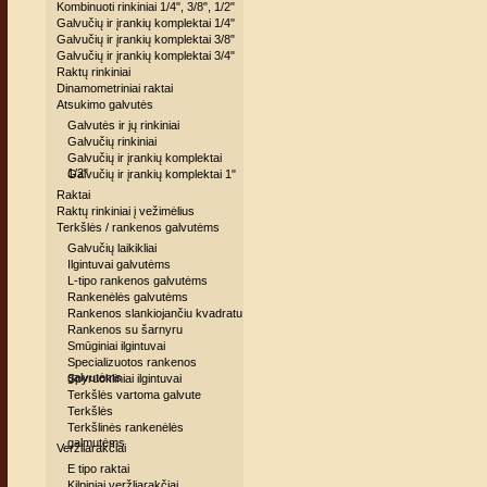
Kombinuoti rinkiniai 1/4", 3/8", 1/2"
Galvučių ir įrankių komplektai 1/4"
Galvučių ir įrankių komplektai 3/8"
Galvučių ir įrankių komplektai 3/4"
Raktų rinkiniai
Dinamometriniai raktai
Atsukimo galvutės
Galvutės ir jų rinkiniai
Galvučių rinkiniai
Galvučių ir įrankių komplektai
1/2"
Galvučių ir įrankių komplektai 1"
Raktai
Raktų rinkiniai į vežimėlius
Terkšlės / rankenos galvutėms
Galvučių laikikliai
Ilgintuvai galvutėms
L-tipo rankenos galvutėms
Rankenėlės galvutėms
Rankenos slankiojančiu kvadratu
Rankenos su šarnyru
Smūginiai ilgintuvai
Specializuotos rankenos
galvutėms
Spyruokliniai ilgintuvai
Terkšlės vartoma galvute
Terkšlės
Terkšlinės rankenėlės
galmutėms
Veržliarakčiai
E tipo raktai
Kilpiniai veržliarakčiai