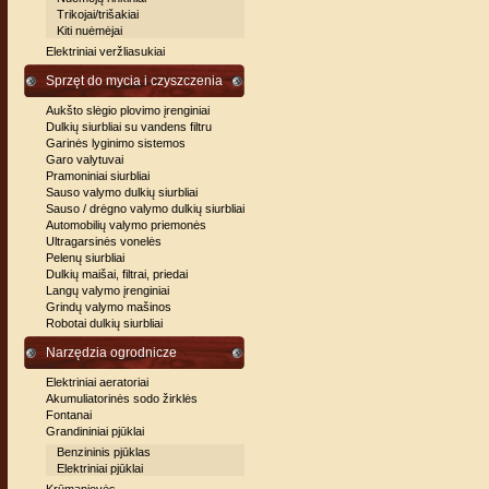
Trikojai/trišakiai
Kiti nuėmėjai
Elektriniai veržliasukiai
Sprzęt do mycia i czyszczenia
Aukšto slėgio plovimo įrenginiai
Dulkių siurbliai su vandens filtru
Garinės lyginimo sistemos
Garo valytuvai
Pramoniniai siurbliai
Sauso valymo dulkių siurbliai
Sauso / drėgno valymo dulkių siurbliai
Automobilių valymo priemonės
Ultragarsinės vonelės
Pelenų siurbliai
Dulkių maišai, filtrai, priedai
Langų valymo įrenginiai
Grindų valymo mašinos
Robotai dulkių siurbliai
Narzędzia ogrodnicze
Elektriniai aeratoriai
Akumuliatorinės sodo žirklės
Fontanai
Grandininiai pjūklai
Benzininis pjūklas
Elektriniai pjūklai