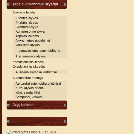
Tepalai ir techniniai skysčiai
Alyvos ir tepalai
2-taktės alyvos
4-taktės alyvos
Grandinių alyva
Kompresorinė alyva
Tepalas laivams
Alyva metalo apdirbimui
Variklinės alyvos
Lengviesiems automobiliams
Transmisinės alyvos
Konsistenciniai tepalai
Eksplotaciniai skysčiai
Aušinimo skysčiai, antrifrizai
Automobilinė chemija
Aerozoliai automobilių priežiūrai
Kuro, alyvos priedai
Klijai, sandarikliai
Šampūnai, valikliai
Dujų balionai