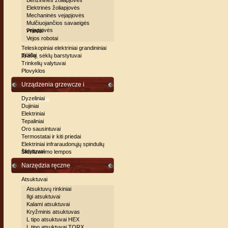
Benzininės žoliapjovės
Elektrinės žoliapjovės
Mechaninės vejapjovės
Mulčiuojančios savaeigės
vejapjovės
Priedai
Vejos robotai
Teleskopiniai elektriniai grandininiai
pjūklai
Trašų, sėklų barstytuvai
Trinkelių valytuvai
Plovyklos
Urządzenia grzewcze i
Dyzeliniai
sezonowe
Dujiniai
Elektriniai
Tepaliniai
Oro sausintuvai
Termostatai ir kiti priedai
Elektriniai infraraudonųjų spindulių
šildytuvai
Sterilizavimo lempos
Narzędzia ręczne
Atsuktuvai
Atsuktuvų rinkiniai
Ilgi atsuktuvai
Kalami atsuktuvai
Kryžminis atsuktuvas
L tipo atsuktuvai HEX
L tipo atsuktuvai TORX