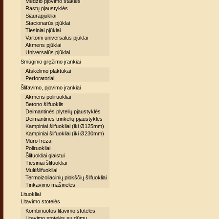
Medžio pjovimo staklės
Rastų pjaustyklės
Siaurapjūkliai
Stacionarūs pjūklai
Tiesiniai pjūklai
Vartomi universalūs pjūklai
Akmens pjūklai
Universalūs pjūklai
Smūginio gręžimo įrankiai
Atskėlimo plaktukai
Perforatoriai
Šlifavimo, pjovimo įrankiai
Akmens poliruokliai
Betono šlifuoklis
Deimantinės plytelių pjaustyklės
Deimantinės trinkelių pjaustyklės
Kampiniai šlifuokliai (iki Ø125mm)
Kampiniai šlifuokliai (iki Ø230mm)
Mūro freza
Poliruokliai
Šlifuokliai glaistui
Tiesiniai šlifuokliai
Multišlifuokliai
Termoizoliacinių plokščių šlifuokliai
Tinkavimo mašinėlės
Lituokliai
Litavimo stotelės
Kombinuotos litavimo stotelės
Litavimo stotelės su dūmų