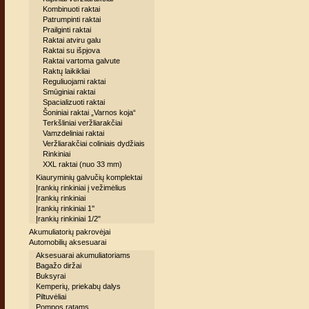
Kombinuoti raktai
Patrumpinti raktai
Prailginti raktai
Raktai atviru galu
Raktai su išpjova
Raktai vartoma galvute
Raktų laikikliai
Reguliuojami raktai
Smūginiai raktai
Spacializuoti raktai
Šoniniai raktai „Varnos koja“
Terkšliniai veržliarakčiai
Vamzdeliniai raktai
Veržliarakčiai coliniais dydžiais
Rinkiniai
XXL raktai (nuo 33 mm)
Kiauryminių galvučių komplektai
Įrankių rinkiniai į vežimėlius
Įrankių rinkiniai
Įrankių rinkiniai 1''
Įrankių rinkiniai 1/2"
Akumuliatorių pakrovėjai
Automobilių aksesuarai
Aksesuarai akumuliatoriams
Bagažo diržai
Buksyrai
Kemperių, priekabų dalys
Piltuvėliai
Pompos ratams