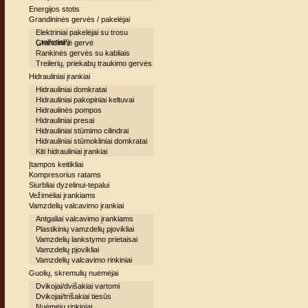
Energijos stotis
Grandininės gervės / pakelėjai
Elektriniai pakelėjai su trosu
(„telferiai“)
Grandininė gervė
Rankinės gervės su kabliais
Treilerių, priekabų traukimo gervės
Hidrauliniai įrankiai
Hidrauliniai domkratai
Hidrauliniai pakopiniai keltuvai
Hidraulinės pompos
Hidrauliniai presai
Hidrauliniai stūmimo cilindrai
Hidrauliniai stūmokliniai domkratai
Kiti hidrauliniai įrankiai
Įtampos keitikliai
Kompresorius ratams
Siurbliai dyzelinui-tepalui
Vežimėliai įrankiams
Vamzdelių valcavimo įrankiai
Antgaliai valcavimo įrankiams
Plastikinių vamzdelių pjovikliai
Vamzdelių lankstymo prietaisai
Vamzdelių pjovikliai
Vamzdelių valcavimo rinkiniai
Guolių, skremulių nuėmėjai
Dvikojai/dvišakiai vartomi
Dvikojai/trišakiai tiesūs
Nuėmėjų rinkiniai