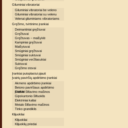
Giluminiai vibratoriai
Giluminiai vibratoriai be veleno
Giluminiai vibratoriai su velenu
Velenai giluminiams vibratoriams
Gręžimo, tvirtinimo įrankiai
Deimantiniai gręžtuvai
Gręžtuvai
Gręžtuvas – maišyklė
Kampiniai gręžtuvai
Maišytuvai
Smūginiai gręžtuvai
Smūginiai suktuvai
Smūginiai veržliasukiai
Suktuvai
Gręžimo stovai
Įrankiai putoplastui pjauti
Įvairių paviršių apdirbimo įrankiai
Akmens apdirbimo įrankiai
Betono paviršiaus apdirbimo
įrankiai
Glaisto šlifavimo mašinos
Gipskartonio šlifuoklis
Elektriniai kaltai
Metalo šlifavimo mašinos
Tinko grandiklis
Klijuokliai
Klijuokliai
Klijuoklių priedai