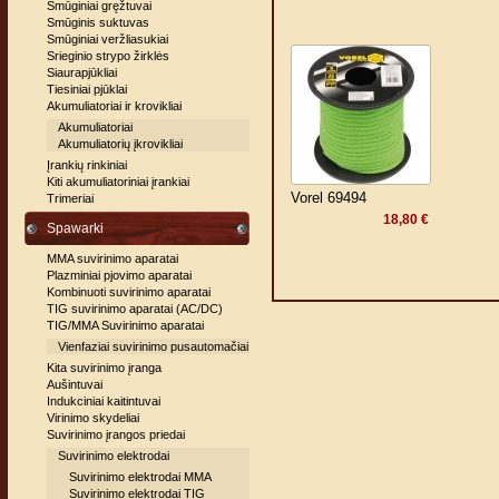
Smūginiai gręžtuvai
Smūginis suktuvas
Smūginiai veržliasukiai
Srieginio strypo žirklės
Siaurapjūkliai
Tiesiniai pjūklai
Akumuliatoriai ir krovikliai
Akumuliatoriai
Akumuliatorių įkrovikliai
Įrankių rinkiniai
Kiti akumuliatoriniai įrankiai
Vorel 69494
Trimeriai
18,80 €
Spawarki
MMA suvirinimo aparatai
Plazminiai pjovimo aparatai
Kombinuoti suvirinimo aparatai
TIG suvirinimo aparatai (AC/DC)
TIG/MMA Suvirinimo aparatai
Vienfaziai suvirinimo pusautomačiai
Kita suvirinimo įranga
Aušintuvai
Indukciniai kaitintuvai
Virinimo skydeliai
Suvirinimo įrangos priedai
Suvirinimo elektrodai
Suvirinimo elektrodai MMA
Suvirinimo elektrodai TIG