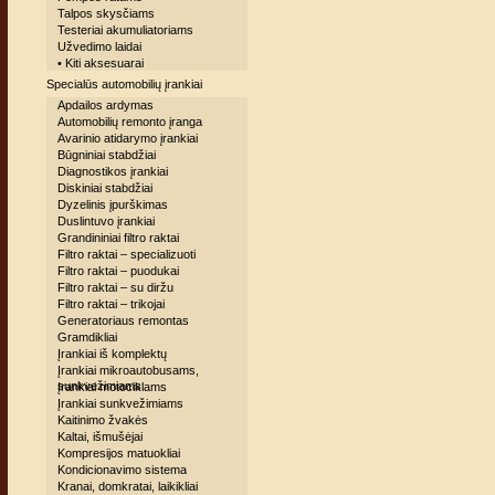
Talpos skysčiams
Testeriai akumuliatoriams
Užvedimo laidai
• Kiti aksesuarai
Specialūs automobilių įrankiai
Apdailos ardymas
Automobilių remonto įranga
Avarinio atidarymo įrankiai
Būgniniai stabdžiai
Diagnostikos įrankiai
Diskiniai stabdžiai
Dyzelinis įpurškimas
Duslintuvo įrankiai
Grandininiai filtro raktai
Filtro raktai – specializuoti
Filtro raktai – puodukai
Filtro raktai – su diržu
Filtro raktai – trikojai
Generatoriaus remontas
Gramdikliai
Įrankiai iš komplektų
Įrankiai mikroautobusams,
sunkvežimiams
Įrankiai motociklams
Įrankiai sunkvežimiams
Kaitinimo žvakės
Kaltai, išmušėjai
Kompresijos matuokliai
Kondicionavimo sistema
Kranai, domkratai, laikikliai