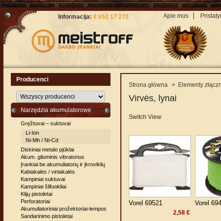
Apie mus
Pristat
Informacija:
8 652 17 270
Producenci
Strona główna
>
Elementy złącz
Virvės, lynai
Narzędzia akumulatorowe
Switch View
Gręžtuvai – suktuvai
Li-Ion
Ni-Mh / Ni-Cd
Diskiniai metalo pjūklai
Akum. giluminis vibratorius
Įrankiai be akumuliatorių ir įkroviklių
Kabiakalės / viniakalės
Kampiniai suktuvai
Kampiniai šlifuokliai
Klijų pistoletai
Perforatoriai
Vorel 69521
Vorel 69
Akumuliatoriniai prožektoriai-lempos
2,58 €
Sandarinimo pistoletai