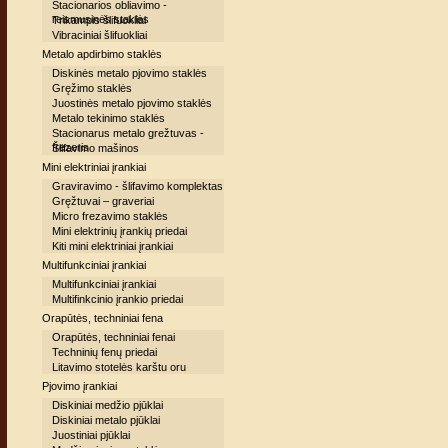
Stacionarios obliavimo -
reismusinės staklės
Trikampis šlifuokliai
Vibraciniai šlifuokliai
Metalo apdirbimo staklės
Diskinės metalo pjovimo staklės
Gręžimo staklės
Juostinės metalo pjovimo staklės
Metalo tekinimo staklės
Stacionarus metalo grežtuvas -
frezeris
Šlifavimo mašinos
Mini elektriniai įrankiai
Graviravimo - šlifavimo komplektas
Gręžtuvai – graveriai
Micro frezavimo staklės
Mini elektrinių įrankių priedai
Kiti mini elektriniai įrankiai
Multifunkciniai įrankiai
Multifunkciniai įrankiai
Multifinkcinio įrankio priedai
Orapūtės, techniniai fena
Orapūtės, techniniai fenai
Techninių fenų priedai
Litavimo stotelės karštu oru
Pjovimo įrankiai
Diskiniai medžio pjūklai
Diskiniai metalo pjūklai
Juostiniai pjūklai