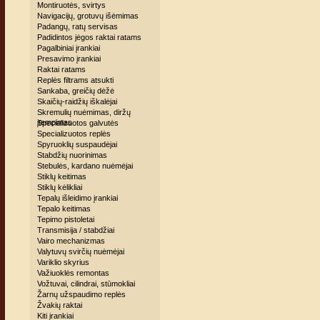
Montiruotės, svirtys
Navigacijų, grotuvų išėmimas
Padangų, ratų servisas
Padidintos jėgos raktai ratams
Pagalbiniai įrankiai
Presavimo įrankiai
Raktai ratams
Replės filtrams atsukti
Sankaba, greičių dėžė
Skaičių-raidžių iškalėjai
Skremulių nuėmimas, diržų
įtempimas
Specializuotos galvutės
Specializuotos replės
Spyruoklių suspaudėjai
Stabdžių nuorinimas
Stebulės, kardano nuėmėjai
Stiklų keitimas
Stiklų kėlikliai
Tepalų išleidimo įrankiai
Tepalo keitimas
Tepimo pistoletai
Transmisija / stabdžiai
Vairo mechanizmas
Valytuvų svirčių nuėmėjai
Variklio skyrius
Važiuoklės remontas
Vožtuvai, cilindrai, stūmokliai
Žarnų užspaudimo replės
Žvakių raktai
Kiti įrankiai