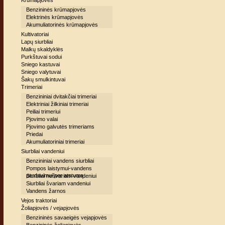
Krūmapjovės
Benzininės krūmapjovės
Elektrinės krūmapjovės
Akumuliatorinės krūmapjovės
Kultivatoriai
Lapų siurbliai
Malkų skaldyklės
Purkštuvai sodui
Sniego kastuvai
Sniego valytuvai
Šakų smulkintuvai
Trimeriai
Benzininiai dvitakčiai trimeriai
Elektriniai žilkiniai trimeriai
Peiliai trimeriui
Pjovimo valai
Pjovimo galvutės trimeriams
Priedai
Akumuliatoriniai trimeriai
Siurbliai vandeniui
Benzininiai vandens siurbliai
Pompos laistymui-vandens
perdavimui per atstumą
Siurbliai nešvariam vandeniui
Siurbliai švariam vandeniui
Vandens žarnos
Vejos traktoriai
Žoliapjovės / vejapjovės
Benzininės savaeigės vejapjovės