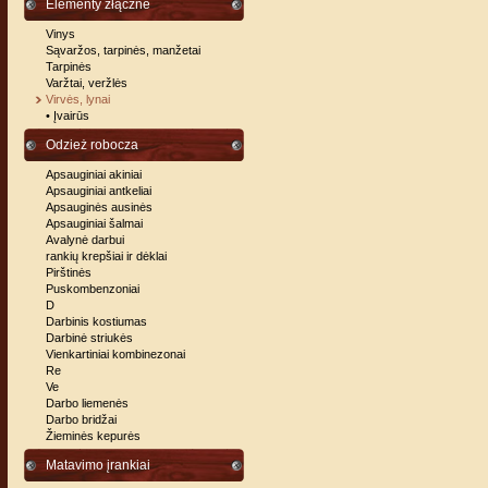
Elementy złączne
Vinys
Sąvaržos, tarpinės, manžetai
Tarpinės
Varžtai, veržlės
Virvės, lynai
• Įvairūs
Odzież robocza
Apsauginiai akiniai
Apsauginiai antkeliai
Apsauginės ausinės
Apsauginiai šalmai
Avalynė darbui
rankių krepšiai ir dėklai
Pirštinės
Puskombenzoniai
D
Darbinis kostiumas
Darbinė striukės
Vienkartiniai kombinezonai
Re
Ve
Darbo liemenės
Darbo bridžai
Žieminės kepurės
Matavimo įrankiai