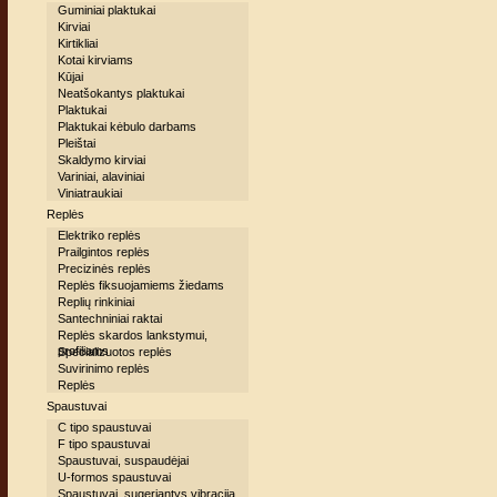
Guminiai plaktukai
Kirviai
Kirtikliai
Kotai kirviams
Kūjai
Neatšokantys plaktukai
Plaktukai
Plaktukai kėbulo darbams
Pleištai
Skaldymo kirviai
Variniai, alaviniai
Viniatraukiai
Replės
Elektriko replės
Prailgintos replės
Precizinės replės
Replės fiksuojamiems žiedams
Replių rinkiniai
Santechniniai raktai
Replės skardos lankstymui,
profiliams
Specializuotos replės
Suvirinimo replės
Replės
Spaustuvai
C tipo spaustuvai
F tipo spaustuvai
Spaustuvai, suspaudėjai
U-formos spaustuvai
Spaustuvai, sugeriantys vibraciją