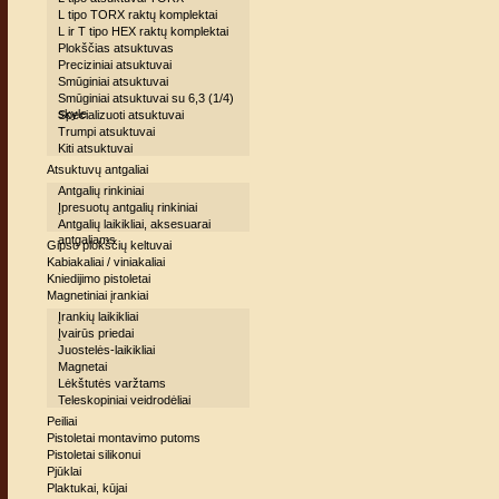
L tipo TORX raktų komplektai
L ir T tipo HEX raktų komplektai
Plokščias atsuktuvas
Preciziniai atsuktuvai
Smūginiai atsuktuvai
Smūginiai atsuktuvai su 6,3 (1/4)
skyle
Specializuoti atsuktuvai
Trumpi atsuktuvai
Kiti atsuktuvai
Atsuktuvų antgaliai
Antgalių rinkiniai
Įpresuotų antgalių rinkiniai
Antgalių laikikliai, aksesuarai
antgaliams
Gipso plokščių keltuvai
Kabiakaliai / viniakaliai
Kniedijimo pistoletai
Magnetiniai įrankiai
Įrankių laikikliai
Įvairūs priedai
Juostelės-laikikliai
Magnetai
Lėkštutės varžtams
Teleskopiniai veidrodėliai
Peiliai
Pistoletai montavimo putoms
Pistoletai silikonui
Pjūklai
Plaktukai, kūjai