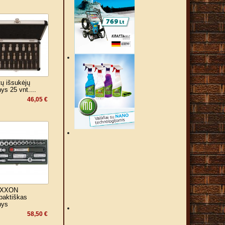
tų išsukėjų
nys 25 vnt....
46,05 €
XXON
aktiškas
nys
58,50 €