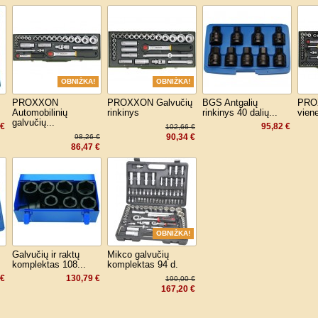
OBNIŻKA!
OBNIŻKA!
PROXXON
PROXXON Galvučių
BGS Antgalių
PRO
Automobilinių
rinkinys
rinkinys 40 dalių...
viene
galvučių...
 €
95,82 €
102,66 €
90,34 €
98,26 €
86,47 €
OBNIŻKA!
Galvučių ir raktų
Mikco galvučių
komplektas 108...
komplektas 94 d.
 €
130,79 €
190,00 €
167,20 €