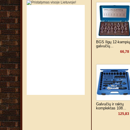
BGS Ilgų 12-kampių
galvučių...
66,78
Galvučių ir raktų
komplektas 108...
125,83