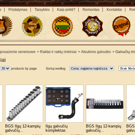
s
Pristatymas
Taisyklės
Kaip pirkti?
Remontas
Kontaktai
Rek
posażenie serwisowe
>
Raktai ir raktų rinkiniai
>
Atsukimo galvutės
>
Galvučių rin
iai
products by page
Sortuj według
BGS Ilgų 12-kampių
Ilgų galvučių
BGS Ilgų 12-kampių
BGS 
galvučių...
komplektas
galvučių...
galvu