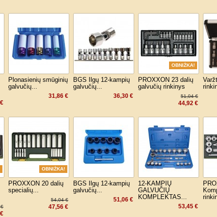
OBNIŻKA!
Plonasienių smūginių
BGS Ilgų 12-kampių
PROXXON 23 dalių
Varž
galvučių...
galvučių...
galvučių rinkinys
rinki
31,86 €
36,30 €
51,04 €
 €
44,92 €
OBNIŻKA!
PROXXON 20 dalių
BGS Ilgų 12-kampių
12-KAMPIŲ
PRO
specialių...
galvučių...
GALVUČIŲ
Komp
KOMPLEKTAS...
rinki
51,06 €
54,04 €
53,45 €
47,56 €
 €
 €