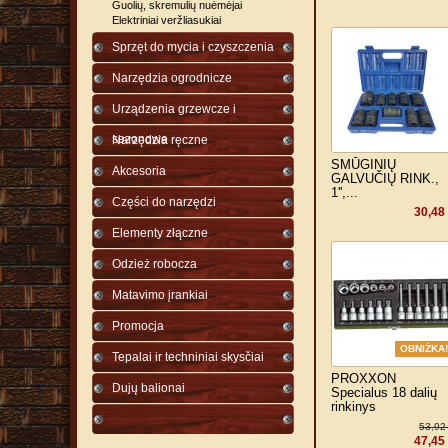
Guolių, skremulių nuėmėjai
Elektriniai veržliasukiai
Sprzęt do mycia i czyszczenia
Narzędzia ogrodnicze
Urządzenia grzewcze i
sezonowe
Narzędzia ręczne
SMŪGINIŲ
Akcesoria
GALVUČIŲ RINK.,
1'',...
Części do narzędzi
30,48
Elementy złączne
Odzież robocza
Matavimo įrankiai
Promocja
OBNIŻKA!
Tepalai ir techniniai skysčiai
PROXXON
Dujų balionai
Specialus 18 dalių
rinkinys
53,92
47,45