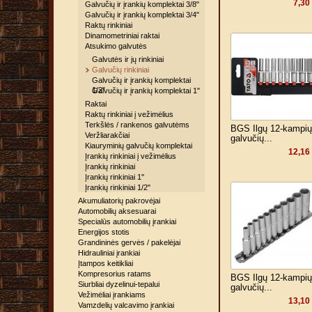
7,30
Galvučių ir įrankių komplektai 3/8"
Galvučių ir įrankių komplektai 3/4"
Raktų rinkiniai
Dinamometriniai raktai
Atsukimo galvutės
Galvutės ir jų rinkiniai
Galvučių rinkiniai
Galvučių ir įrankių komplektai
1/2"
Galvučių ir įrankių komplektai 1"
Raktai
Raktų rinkiniai į vežimėlius
Terkšlės / rankenos galvutėms
BGS Ilgų 12-kampių
Veržliarakčiai
galvučių...
Kiauryminių galvučių komplektai
12,16
Įrankių rinkiniai į vežimėlius
Įrankių rinkiniai
Įrankių rinkiniai 1''
Įrankių rinkiniai 1/2"
Akumuliatorių pakrovėjai
Automobilių aksesuarai
Specialūs automobilių įrankiai
Energijos stotis
Grandininės gervės / pakelėjai
Hidrauliniai įrankiai
Įtampos keitikliai
Kompresorius ratams
BGS Ilgų 12-kampių
Siurbliai dyzelinui-tepalui
galvučių...
Vežimėliai įrankiams
13,10
Vamzdelių valcavimo įrankiai