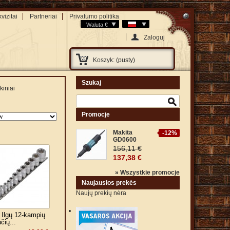
vizitai
Partneriai
Privatumo politika
Waluta €
Zaloguj
Koszyk:
(pusty)
Szukaj
kiniai
Promocje
Makita
-12%
GD0600
156,11 €
137,38 €
» Wszystkie promocje
Naujausios prekės
Naujų prekių nėra
Ilgų 12-kampių
čių...