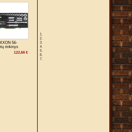
XXON 56-
tų rinkinys
122,66 €