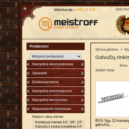
Apie mu
Informacija:
8 652 17 270
Producenci
Strona główna
>
Wy
Galvučių rinkin
Narzędzia akumulatorowe
Show:
Switch View
Spawarki
Elektronarzędzia
Narzędzia pneumatyczne
Narzędzia benzynowe
Wyposażenie serwisowe
Raktai ir raktų rinkiniai
BGS Ilgų 12-kampių
Kombinuoti rinkiniai 1/4", 3/8", 1/2"
galvučių...
Galvučių ir įrankių komplektai 1/4"