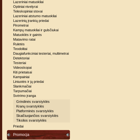
Lazeriniai matuokliai
Optiniai nivelyrai
Teleskopiniai stovai
Lazeriniai atstumo matuokliai
Lazerinių įrankių priedai
Pirometrai
Kampų matuokliai ir gulsčiukai
Matuoklės ir gairės
Matavimo ratai
Ruletės
Teodolitai
Daugiafunkciniai testeriai, multimetrai
Detektoriai
Testeriai
Videoskopai
Kiti prietaisai
Kampainiai
Liniuotės ir jų priedai
Slankmačiai
Tarpumačiai
Svėrimo įranga
Grindinės svarstyklės
Kranų svarstyklės
Platforminės svarstyklės
Skaičiuojančios svarstyklės
Tikslios svarstyklės
Priedai
Promocja