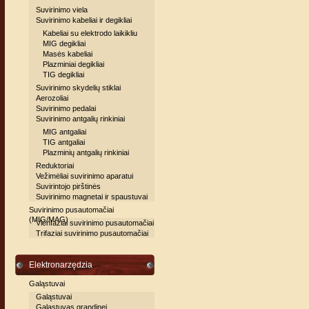
Suvirinimo viela
Suvirinimo kabeliai ir degikliai
Kabeliai su elektrodo laikikliu
MIG degikliai
Masės kabeliai
Plazminiai degikliai
TIG degikliai
Suvirinimo skydelių stiklai
Aerozoliai
Suvirinimo pedalai
Suvirinimo antgalių rinkiniai
MIG antgaliai
TIG antgaliai
Plazminių antgalių rinkiniai
Reduktoriai
Vežimėliai suvirinimo aparatui
Suvirintojo pirštinės
Suvirinimo magnetai ir spaustuvai
Suvirinimo pusautomačiai
(MIG/MAG)
Vienfaziai suvirinimo pusautomačiai
Trifaziai suvirinimo pusautomačiai
Elektronarzędzia
Galąstuvai
Galąstuvai
Galąstuvas grandinei