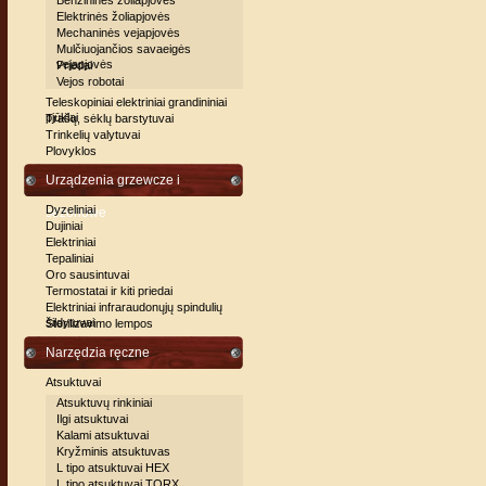
Benzininės žoliapjovės
Elektrinės žoliapjovės
Mechaninės vejapjovės
Mulčiuojančios savaeigės
vejapjovės
Priedai
Vejos robotai
Teleskopiniai elektriniai grandininiai
pjūklai
Trašų, sėklų barstytuvai
Trinkelių valytuvai
Plovyklos
Urządzenia grzewcze i
Dyzeliniai
sezonowe
Dujiniai
Elektriniai
Tepaliniai
Oro sausintuvai
Termostatai ir kiti priedai
Elektriniai infraraudonųjų spindulių
šildytuvai
Sterilizavimo lempos
Narzędzia ręczne
Atsuktuvai
Atsuktuvų rinkiniai
Ilgi atsuktuvai
Kalami atsuktuvai
Kryžminis atsuktuvas
L tipo atsuktuvai HEX
L tipo atsuktuvai TORX