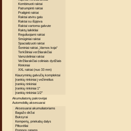
Kombinuoti raktai
Patrumpinti raktai
Prailginti raktai
Raktai atviru galu
Raktai su išpjova
Raktai vartoma galvute
Raktų laikikliai
Reguliuojami raktai
Smūginiai raktai
Spacializuoti raktai
Šoniniai raktai „Varnos koja“
Terkšliniai veržliarakčiai
Vamzdeliniai raktai
Veržliarakčiai coliniais dydžiais
Rinkiniai
XXL raktai (nuo 33 mm)
Kiauryminių galvučių komplektai
Įrankių rinkiniai į vežimėlius
Įrankių rinkiniai
Įrankių rinkiniai 1''
Įrankių rinkiniai 1/2"
Akumuliatorių pakrovėjai
Automobilių aksesuarai
Aksesuarai akumuliatoriams
Bagažo diržai
Buksyrai
Kemperių, priekabų dalys
Piltuvėliai
Pompos ratams