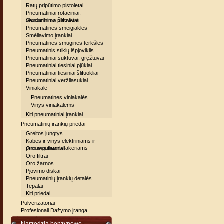
Ratų pripūtimo pistoletai
Pneumatiniai rotaciniai,
ekscentriniai šlifuokliai
Sandarinimo pistoletai
Pneumatines smeigiaklės
Smėliavimo įrankiai
Pneumatinės smūginės terkšlės
Pneumatinis stiklų išpjoviklis
Pneumatiniai suktuvai, gręžtuvai
Pneumatiniai tiesiniai pjūklai
Pneumatiniai tiesiniai šlifuokliai
Pneumatiniai veržliasukiai
Viniakalė
Pneumatines viniakalės
Vinys viniakalėms
Kiti pneumatiniai įrankiai
Pneumatinių įrankių priedai
Greitos jungtys
Kabės ir vinys elektriniams ir
pneumatiniams takeriams
Oro reguliatoriai
Oro filtrai
Oro žarnos
Pjovimo diskai
Pneumatinių įrankių detalės
Tepalai
Kiti priedai
Pulverizatoriai
Profesionali Dažymo įranga