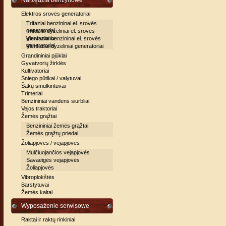
Narzędzia benzynowe
Elektros srovės generatoriai
Trifaziai benzininai el. srovės
generatoriai
Trifaziai dyzeliniai el. srovės
generatoriai
Vienfaziai benzininai el. srovės
generatoriai
Vienfaziai dyzeliniai generatoriai
Grandininiai pjūklai
Gyvatvorių žirklės
Kultivatoriai
Sniego pūtikai / valytuvai
Šakų smulkintuvai
Trimeriai
Benzininiai vandens siurbliai
Vejos traktoriai
Žemės grąžtai
Benzininiai žemės grąžtai
Žemės grąžtų priedai
Žoliapjovės / vejapjovės
Mulčiuojančios vejapjovės
Savaeigės vejapjovės
Žoliapjovės
Vibroplokštės
Barstytuvai
Žemės kaltai
Wyposażenie serwisowe
Raktai ir raktų rinkiniai