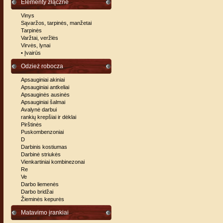
Elementy złączne
Vinys
Sąvaržos, tarpinės, manžetai
Tarpinės
Varžtai, veržlės
Virvės, lynai
• Įvairūs
Odzież robocza
Apsauginiai akiniai
Apsauginiai antkeliai
Apsauginės ausinės
Apsauginiai šalmai
Avalynė darbui
rankių krepšiai ir dėklai
Pirštinės
Puskombenzoniai
D
Darbinis kostiumas
Darbinė striukės
Vienkartiniai kombinezonai
Re
Ve
Darbo liemenės
Darbo bridžai
Žieminės kepurės
Matavimo įrankiai