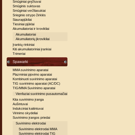
Smūginiai gręžtuvai
Smūginis suktuvas
Smūginiai veržliasukiai
Srieginio strypo žirklės
Siaurapjūkliai
Tiesiniai pjūklai
Akumuliatoriai ir krovikliai
Akumuliatoriai
Akumuliatorių įkrovikliai
Įrankių rinkiniai
Kiti akumuliatoriniai įrankiai
Trimeriai
Spawarki
MMA suvirinimo aparatai
Plazminiai pjovimo aparatai
Kombinuoti suvirinimo aparatai
TIG suvirinimo aparatai (AC/DC)
TIG/MMA Suvirinimo aparatai
Vienfaziai suvirinimo pusautomačiai
Kita suvirinimo įranga
Aušintuvai
Indukciniai kaitintuvai
Virinimo skydeliai
Suvirinimo įrangos priedai
Suvirinimo elektrodai
Suvirinimo elektrodai MMA
Suvirinimo elektrodai TIG