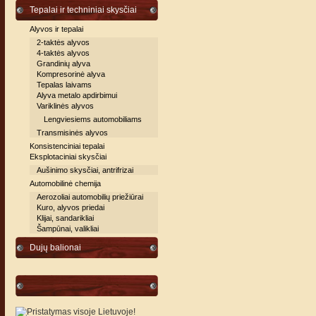
Tepalai ir techniniai skysčiai
Alyvos ir tepalai
2-taktės alyvos
4-taktės alyvos
Grandinių alyva
Kompresorinė alyva
Tepalas laivams
Alyva metalo apdirbimui
Variklinės alyvos
Lengviesiems automobiliams
Transmisinės alyvos
Konsistenciniai tepalai
Eksplotaciniai skysčiai
Aušinimo skysčiai, antrifrizai
Automobilinė chemija
Aerozoliai automobilių priežiūrai
Kuro, alyvos priedai
Klijai, sandarikliai
Šampūnai, valikliai
Dujų balionai