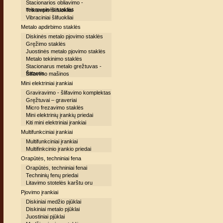
Stacionarios obliavimo -
reismusinės staklės
Trikampis šlifuokliai
Vibraciniai šlifuokliai
Metalo apdirbimo staklės
Diskinės metalo pjovimo staklės
Gręžimo staklės
Juostinės metalo pjovimo staklės
Metalo tekinimo staklės
Stacionarus metalo grežtuvas -
frezeris
Šlifavimo mašinos
Mini elektriniai įrankiai
Graviravimo - šlifavimo komplektas
Gręžtuvai – graveriai
Micro frezavimo staklės
Mini elektrinių įrankių priedai
Kiti mini elektriniai įrankiai
Multifunkciniai įrankiai
Multifunkciniai įrankiai
Multifinkcinio įrankio priedai
Orapūtės, techniniai fena
Orapūtės, techniniai fenai
Techninių fenų priedai
Litavimo stotelės karštu oru
Pjovimo įrankiai
Diskiniai medžio pjūklai
Diskiniai metalo pjūklai
Juostiniai pjūklai