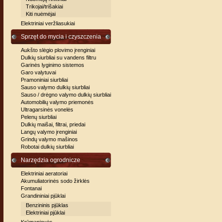
Trikojai/trišakiai
Kiti nuėmėjai
Elektriniai veržliasukiai
Sprzęt do mycia i czyszczenia
Aukšto slėgio plovimo įrenginiai
Dulkių siurbliai su vandens filtru
Garinės lyginimo sistemos
Garo valytuvai
Pramoniniai siurbliai
Sauso valymo dulkių siurbliai
Sauso / drėgno valymo dulkių siurbliai
Automobilių valymo priemonės
Ultragarsinės vonelės
Pelenų siurbliai
Dulkių maišai, filtrai, priedai
Langų valymo įrenginiai
Grindų valymo mašinos
Robotai dulkių siurbliai
Narzędzia ogrodnicze
Elektriniai aeratoriai
Akumuliatorinės sodo žirklės
Fontanai
Grandininiai pjūklai
Benzininis pjūklas
Elektriniai pjūklai