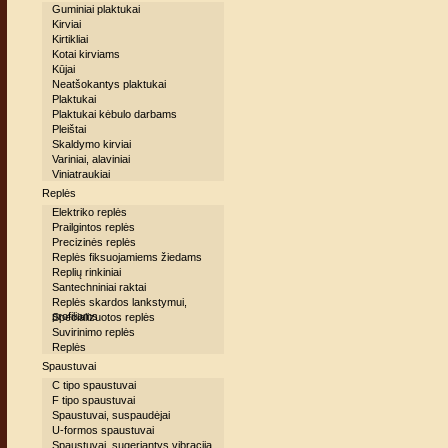
Guminiai plaktukai
Kirviai
Kirtikliai
Kotai kirviams
Kūjai
Neatšokantys plaktukai
Plaktukai
Plaktukai kėbulo darbams
Pleištai
Skaldymo kirviai
Variniai, alaviniai
Viniatraukiai
Replės
Elektriko replės
Prailgintos replės
Precizinės replės
Replės fiksuojamiems žiedams
Replių rinkiniai
Santechniniai raktai
Replės skardos lankstymui,
profiliams
Specializuotos replės
Suvirinimo replės
Replės
Spaustuvai
C tipo spaustuvai
F tipo spaustuvai
Spaustuvai, suspaudėjai
U-formos spaustuvai
Spaustuvai, sugeriantys vibraciją