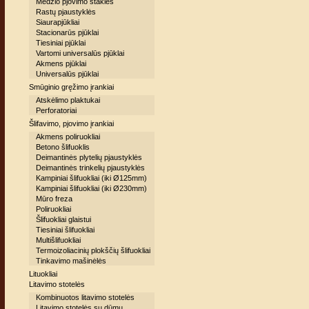
Medžio pjovimo staklės
Rastų pjaustyklės
Siaurapjūkliai
Stacionarūs pjūklai
Tiesiniai pjūklai
Vartomi universalūs pjūklai
Akmens pjūklai
Universalūs pjūklai
Smūginio gręžimo įrankiai
Atskėlimo plaktukai
Perforatoriai
Šlifavimo, pjovimo įrankiai
Akmens poliruokliai
Betono šlifuoklis
Deimantinės plytelių pjaustyklės
Deimantinės trinkelių pjaustyklės
Kampiniai šlifuokliai (iki Ø125mm)
Kampiniai šlifuokliai (iki Ø230mm)
Mūro freza
Poliruokliai
Šlifuokliai glaistui
Tiesiniai šlifuokliai
Multišlifuokliai
Termoizoliacinių plokščių šlifuokliai
Tinkavimo mašinėlės
Lituokliai
Litavimo stotelės
Kombinuotos litavimo stotelės
Litavimo stotelės su dūmų