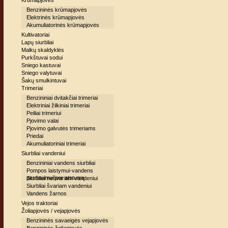
Krūmapjovės
Benzininės krūmapjovės
Elektrinės krūmapjovės
Akumuliatorinės krūmapjovės
Kultivatoriai
Lapų siurbliai
Malkų skaldyklės
Purkštuvai sodui
Sniego kastuvai
Sniego valytuvai
Šakų smulkintuvai
Trimeriai
Benzininiai dvitakčiai trimeriai
Elektriniai žilkiniai trimeriai
Peiliai trimeriui
Pjovimo valai
Pjovimo galvutės trimeriams
Priedai
Akumuliatoriniai trimeriai
Siurbliai vandeniui
Benzininiai vandens siurbliai
Pompos laistymui-vandens
perdavimui per atstumą
Siurbliai nešvariam vandeniui
Siurbliai švariam vandeniui
Vandens žarnos
Vejos traktoriai
Žoliapjovės / vejapjovės
Benzininės savaeigės vejapjovės