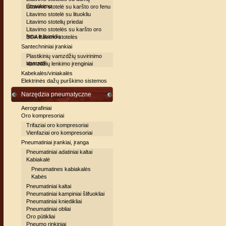
ištraukimu
Litavimo stotelė su karšto oro fenu
Litavimo stotelė su lituokliu
Litavimo stotelių priedai
Litavimo stotelės su karšto oro
fenu ir lituokliu
BGA litavimo stotelės
Santechniniai įrankiai
Plastikinių vamzdžių suvirinimo
aparatai
Vamzdžių lenkimo įrenginiai
Kabekalės/viniakalės
Elektrinės dažų purškimo sistemos
Narzędzia pneumatyczne
Aerografiniai
Oro kompresoriai
Trifaziai oro kompresoriai
Vienfaziai oro kompresoriai
Pneumatiniai įrankiai, įranga
Pneumatiniai adatiniai kaltai
Kabiakalė
Pneumatines kabiakalės
Kabės
Pneumatiniai kaltai
Pneumatiniai kampiniai šlifuokliai
Pneumatiniai kniedikliai
Pneumatiniai obliai
Oro pūtikliai
Pneumo rinkiniai