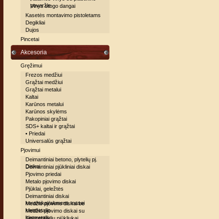
poveržle
Vinys stogo dangai
Kasetės montavimo pistoletams
Degikliai
Dujos
Pincetai
Akcesoria
Gręžimui
Frezos medžiui
Grąžtai medžiui
Grąžtai metalui
Kaltai
Karūnos metalui
Karūnos skylėms
Pakopiniai grąžtai
SDS+ kaltai ir grąžtai
• Priedai
Universalūs grąžtai
Pjovimui
Deimantiniai betono, plytelių pj.
Diskai
Deimantiniai pjūkliniai diskai
Pjovimo priedai
Metalo pjovimo diskai
Pjūklai, geležtės
Deimantiniai diskai
keramikai/akmens masei
Medžio pjovimo diskai be
kietmetalio
Medžio pjovimo diskai su
kietmetaliu
Siaurapjūklių pjūkliukai