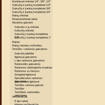
Kombinuoti rinkiniai 1/4", 3/8", 1/2"
Galvučių ir įrankių komplektai 1/4"
Galvučių ir įrankių komplektai 3/8"
Galvučių ir įrankių komplektai 3/4"
Raktų rinkiniai
Dinamometriniai raktai
Atsukimo galvutės
Galvutės ir jų rinkiniai
Galvučių rinkiniai
Galvučių ir įrankių komplektai
1/2"
Galvučių ir įrankių komplektai 1"
Raktai
Raktų rinkiniai į vežimėlius
Terkšlės / rankenos galvutėms
Galvučių laikikliai
Ilgintuvai galvutėms
L-tipo rankenos galvutėms
Rankenėlės galvutėms
Rankenos slankiojančiu kvadratu
Rankenos su šarnyru
Smūginiai ilgintuvai
Specializuotos rankenos
galvutėms
Spyruokliniai ilgintuvai
Terkšlės vartoma galvute
Terkšlės
Terkšlinės rankenėlės
galmutėms
Veržliarakčiai
E tipo raktai
Kilpiniai veržliarakčiai