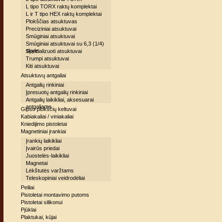
L tipo TORX raktų komplektai
L ir T tipo HEX raktų komplektai
Plokščias atsuktuvas
Preciziniai atsuktuvai
Smūginiai atsuktuvai
Smūginiai atsuktuvai su 6,3 (1/4)
skyle
Specializuoti atsuktuvai
Trumpi atsuktuvai
Kiti atsuktuvai
Atsuktuvų antgaliai
Antgalių rinkiniai
Įpresuotų antgalių rinkiniai
Antgalių laikikliai, aksesuarai
antgaliams
Gipso plokščių keltuvai
Kabiakaliai / viniakaliai
Kniedijimo pistoletai
Magnetiniai įrankiai
Įrankių laikikliai
Įvairūs priedai
Juostelės-laikikliai
Magnetai
Lėkštutės varžtams
Teleskopiniai veidrodėliai
Peiliai
Pistoletai montavimo putoms
Pistoletai silikonui
Pjūklai
Plaktukai, kūjai