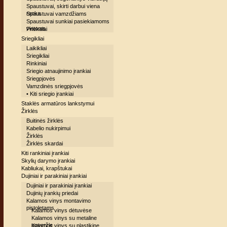
Spaustuvai, skirti darbui viena
ranka
Spaustuvai vamzdžiams
Spaustuvai sunkiai pasiekiamoms
vietoms
Priekalai
Sriegikliai
Laikikliai
Sriegikliai
Rinkiniai
Sriegio atnaujinimo įrankiai
Sriegpjovės
Vamzdinės sriegpjovės
• Kiti sriegio įrankiai
Staklės armatūros lankstymui
Žirklės
Buitinės žirklės
Kabelio nukirpimui
Žirklės
Žirklės skardai
Kiti rankiniai įrankiai
Skylių darymo įrankiai
Kabliukai, krapštukai
Dujiniai ir parakiniai įrankiai
Dujiniai ir parakiniai įrankiai
Dujinių įrankių priedai
Kalamos vinys montavimo
pistoletams
Kalamos vinys dėtuvėse
Kalamos vinys su metaline
poveržle
Kalamos vinys su plastikine