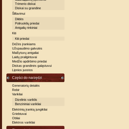
Trimerio diskai
Diskai su grandine
Šlifavimui
Dildės
Poliruoklių priedai
Antgalių rinkiniai
Kiti
Kiti priedai
Dėžės įrankiams
Užspaudimo galvutės
Maišytuvų antgaliai
Laidų prailgintuvai
Medžio apdirbimo priedai
Diskas grandinės galąstuvui
Lipnios juostos
Części do narzędzi
Generatorių detalės
Rebir
Varikliai
Dizelinis variklis
Benzininiai varikliai
Elektrinių įrankių jungikliai
Griebtuvai
Obliai
Elektros varikliai