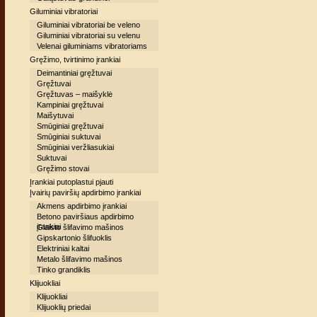
Giluminiai vibratoriai
Giluminiai vibratoriai be veleno
Giluminiai vibratoriai su velenu
Velenai giluminiams vibratoriams
Gręžimo, tvirtinimo įrankiai
Deimantiniai gręžtuvai
Gręžtuvai
Gręžtuvas – maišyklė
Kampiniai gręžtuvai
Maišytuvai
Smūginiai gręžtuvai
Smūginiai suktuvai
Smūginiai veržliasukiai
Suktuvai
Gręžimo stovai
Įrankiai putoplastui pjauti
Įvairių paviršių apdirbimo įrankiai
Akmens apdirbimo įrankiai
Betono paviršiaus apdirbimo
įrankiai
Glaisto šlifavimo mašinos
Gipskartonio šlifuoklis
Elektriniai kaltai
Metalo šlifavimo mašinos
Tinko grandiklis
Klijuokliai
Klijuokliai
Klijuoklių priedai