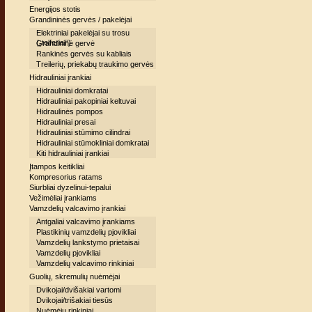
Energijos stotis
Grandininės gervės / pakelėjai
Elektriniai pakelėjai su trosu
(„telferiai“)
Grandininė gervė
Rankinės gervės su kabliais
Treilerių, priekabų traukimo gervės
Hidrauliniai įrankiai
Hidrauliniai domkratai
Hidrauliniai pakopiniai keltuvai
Hidraulinės pompos
Hidrauliniai presai
Hidrauliniai stūmimo cilindrai
Hidrauliniai stūmokliniai domkratai
Kiti hidrauliniai įrankiai
Įtampos keitikliai
Kompresorius ratams
Siurbliai dyzelinui-tepalui
Vežimėliai įrankiams
Vamzdelių valcavimo įrankiai
Antgaliai valcavimo įrankiams
Plastikinių vamzdelių pjovikliai
Vamzdelių lankstymo prietaisai
Vamzdelių pjovikliai
Vamzdelių valcavimo rinkiniai
Guolių, skremulių nuėmėjai
Dvikojai/dvišakiai vartomi
Dvikojai/trišakiai tiesūs
Nuėmėjų rinkiniai