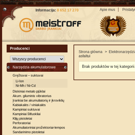
Apie mus
Pristat
Informacija:
8 652 17 270
Producenci
Strona główna
>
Elektronarzędzi
asfaltui
Brak produktów w tej kategorii
Narzędzia akumulatorowe
Gręžtuvai – suktuvai
Li-Ion
Ni-Mh / Ni-Cd
Diskiniai metalo pjūklai
Akum. giluminis vibratorius
Įrankiai be akumuliatorių ir įkroviklių
Kabiakalės / viniakalės
Kampiniai suktuvai
Kampiniai šlifuokliai
Klijų pistoletai
Perforatoriai
Akumuliatoriniai prožektoriai-lempos
Sandarinimo pistoletai