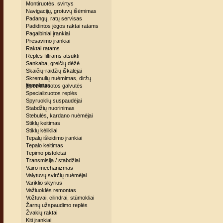
Montiruotės, svirtys
Navigacijų, grotuvų išėmimas
Padangų, ratų servisas
Padidintos jėgos raktai ratams
Pagalbiniai įrankiai
Presavimo įrankiai
Raktai ratams
Replės filtrams atsukti
Sankaba, greičių dėžė
Skaičių-raidžių iškalėjai
Skremulių nuėmimas, diržų
įtempimas
Specializuotos galvutės
Specializuotos replės
Spyruoklių suspaudėjai
Stabdžių nuorinimas
Stebulės, kardano nuėmėjai
Stiklų keitimas
Stiklų kėlikliai
Tepalų išleidimo įrankiai
Tepalo keitimas
Tepimo pistoletai
Transmisija / stabdžiai
Vairo mechanizmas
Valytuvų svirčių nuėmėjai
Variklio skyrius
Važiuoklės remontas
Vožtuvai, cilindrai, stūmokliai
Žarnų užspaudimo replės
Žvakių raktai
Kiti įrankiai