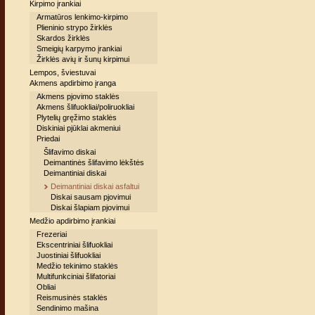
Kirpimo įrankiai
Armatūros lenkimo-kirpimo
Plieninio strypo žirklės
Skardos žirklės
Smeigių karpymo įrankiai
Žirklės avių ir šunų kirpimui
Lempos, šviestuvai
Akmens apdirbimo įranga
Akmens pjovimo staklės
Akmens šlifuokliai/poliruokliai
Plytelių gręžimo staklės
Diskiniai pjūklai akmeniui
Priedai
Šlifavimo diskai
Deimantinės šlifavimo lėkštės
Deimantiniai diskai
Deimantiniai diskai asfaltui
Diskai sausam pjovimui
Diskai šlapiam pjovimui
Medžio apdirbimo įrankiai
Frezeriai
Ekscentriniai šlifuokliai
Juostiniai šlifuokliai
Medžio tekinimo staklės
Multifunkciniai šlifatoriai
Obliai
Reismusinės staklės
Sendinimo mašina