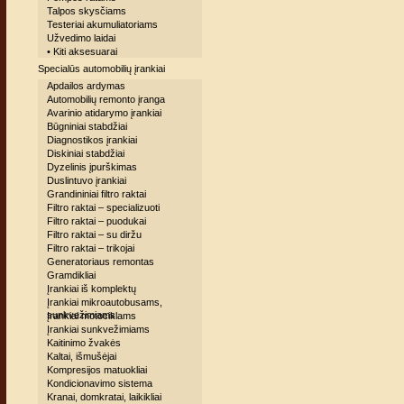
Talpos skysčiams
Testeriai akumuliatoriams
Užvedimo laidai
• Kiti aksesuarai
Specialūs automobilių įrankiai
Apdailos ardymas
Automobilių remonto įranga
Avarinio atidarymo įrankiai
Būgniniai stabdžiai
Diagnostikos įrankiai
Diskiniai stabdžiai
Dyzelinis įpurškimas
Duslintuvo įrankiai
Grandininiai filtro raktai
Filtro raktai – specializuoti
Filtro raktai – puodukai
Filtro raktai – su diržu
Filtro raktai – trikojai
Generatoriaus remontas
Gramdikliai
Įrankiai iš komplektų
Įrankiai mikroautobusams,
sunkvežimiams
Įrankiai motociklams
Įrankiai sunkvežimiams
Kaitinimo žvakės
Kaltai, išmušėjai
Kompresijos matuokliai
Kondicionavimo sistema
Kranai, domkratai, laikikliai