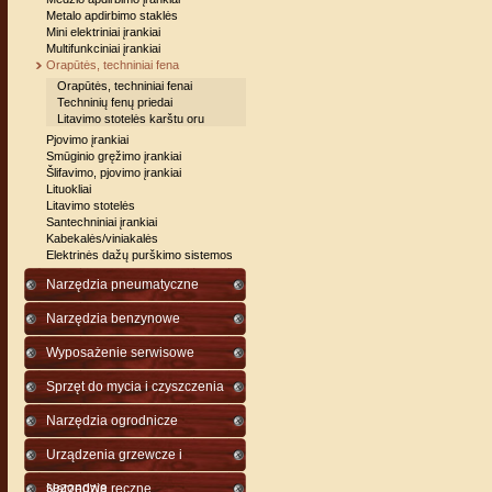
Metalo apdirbimo staklės
Mini elektriniai įrankiai
Multifunkciniai įrankiai
Orapūtės, techniniai fena
Orapūtės, techniniai fenai
Techninių fenų priedai
Litavimo stotelės karštu oru
Pjovimo įrankiai
Smūginio gręžimo įrankiai
Šlifavimo, pjovimo įrankiai
Lituokliai
Litavimo stotelės
Santechniniai įrankiai
Kabekalės/viniakalės
Elektrinės dažų purškimo sistemos
Narzędzia pneumatyczne
Narzędzia benzynowe
Wyposażenie serwisowe
Sprzęt do mycia i czyszczenia
Narzędzia ogrodnicze
Urządzenia grzewcze i
sezonowe
Narzędzia ręczne