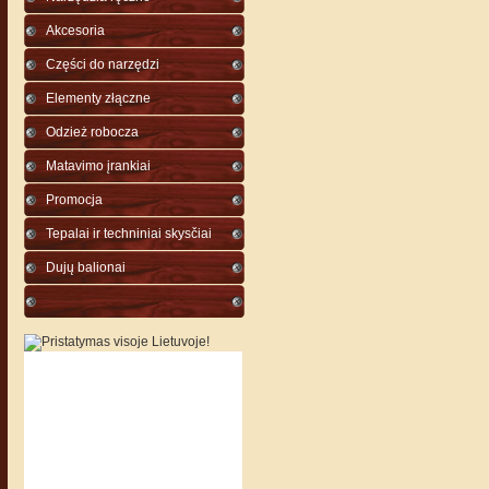
Akcesoria
Części do narzędzi
Elementy złączne
Odzież robocza
Matavimo įrankiai
Promocja
Tepalai ir techniniai skysčiai
Dujų balionai