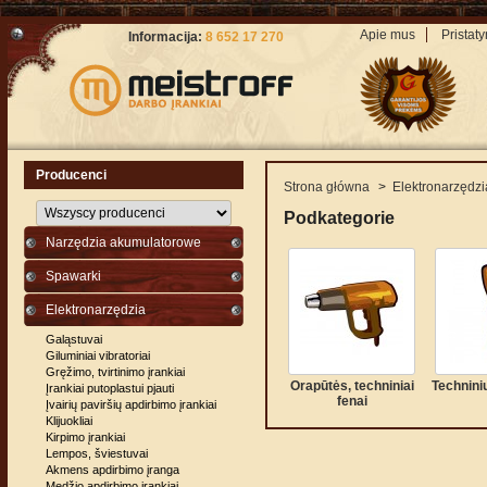
Apie mus
Pristat
Informacija:
8 652 17 270
Producenci
Strona główna
>
Elektronarzędzi
Podkategorie
Narzędzia akumulatorowe
Spawarki
Elektronarzędzia
Galąstuvai
Giluminiai vibratoriai
Gręžimo, tvirtinimo įrankiai
Orapūtės, techniniai
Techninių
Įrankiai putoplastui pjauti
fenai
Įvairių paviršių apdirbimo įrankiai
Klijuokliai
Kirpimo įrankiai
Lempos, šviestuvai
Akmens apdirbimo įranga
Medžio apdirbimo įrankiai