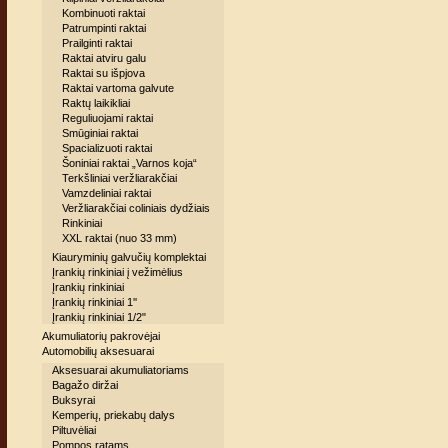
Kombinuoti raktai
Patrumpinti raktai
Prailginti raktai
Raktai atviru galu
Raktai su išpjova
Raktai vartoma galvute
Raktų laikikliai
Reguliuojami raktai
Smūginiai raktai
Spacializuoti raktai
Šoniniai raktai „Varnos koja“
Terkšliniai veržliarakčiai
Vamzdeliniai raktai
Veržliarakčiai coliniais dydžiais
Rinkiniai
XXL raktai (nuo 33 mm)
Kiauryminių galvučių komplektai
Įrankių rinkiniai į vežimėlius
Įrankių rinkiniai
Įrankių rinkiniai 1''
Įrankių rinkiniai 1/2"
Akumuliatorių pakrovėjai
Automobilių aksesuarai
Aksesuarai akumuliatoriams
Bagažo diržai
Buksyrai
Kemperių, priekabų dalys
Piltuvėliai
Pompos ratams