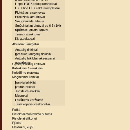
L tipo TORX raktų komplektai
L ir T tipo HEX raktų komplektai
Plokščias atsuktuvas
Preciziniai atsuktuvai
Smūginiai atsuktuvai
Smūginiai atsuktuvai su 6,3 (1/4)
skyle
Specializuoti atsuktuvai
Trumpi atsuktuvai
Kiti atsuktuvai
Atsuktuvų antgaliai
Antgalių rinkiniai
Įpresuotų antgalių rinkiniai
Antgalių laikikliai, aksesuarai
antgaliams
Gipso plokščių keltuvai
Kabiakaliai / viniakaliai
Kniedijimo pistoletai
Magnetiniai įrankiai
Įrankių laikikliai
Įvairūs priedai
Juostelės-laikikliai
Magnetai
Lėkštutės varžtams
Teleskopiniai veidrodėliai
Peiliai
Pistoletai montavimo putoms
Pistoletai silikonui
Pjūklai
Plaktukai, kūjai