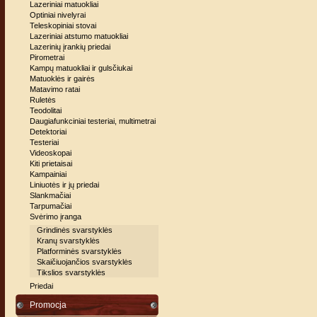
Lazeriniai matuokliai
Optiniai nivelyrai
Teleskopiniai stovai
Lazeriniai atstumo matuokliai
Lazerinių įrankių priedai
Pirometrai
Kampų matuokliai ir gulsčiukai
Matuoklės ir gairės
Matavimo ratai
Ruletės
Teodolitai
Daugiafunkciniai testeriai, multimetrai
Detektoriai
Testeriai
Videoskopai
Kiti prietaisai
Kampainiai
Liniuotės ir jų priedai
Slankmačiai
Tarpumačiai
Svėrimo įranga
Grindinės svarstyklės
Kranų svarstyklės
Platforminės svarstyklės
Skaičiuojančios svarstyklės
Tikslios svarstyklės
Priedai
Promocja