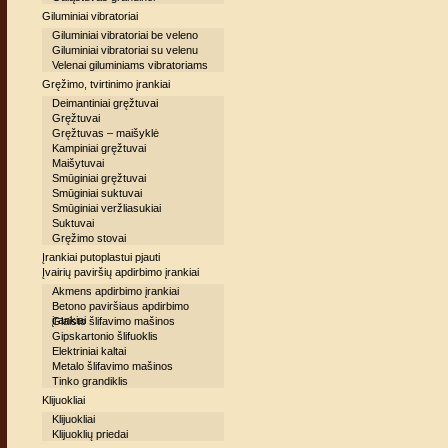
Giluminiai vibratoriai
Giluminiai vibratoriai be veleno
Giluminiai vibratoriai su velenu
Velenai giluminiams vibratoriams
Gręžimo, tvirtinimo įrankiai
Deimantiniai gręžtuvai
Gręžtuvai
Gręžtuvas – maišyklė
Kampiniai gręžtuvai
Maišytuvai
Smūginiai gręžtuvai
Smūginiai suktuvai
Smūginiai veržliasukiai
Suktuvai
Gręžimo stovai
Įrankiai putoplastui pjauti
Įvairių paviršių apdirbimo įrankiai
Akmens apdirbimo įrankiai
Betono paviršiaus apdirbimo
įrankiai
Glaisto šlifavimo mašinos
Gipskartonio šlifuoklis
Elektriniai kaltai
Metalo šlifavimo mašinos
Tinko grandiklis
Klijuokliai
Klijuokliai
Klijuoklių priedai