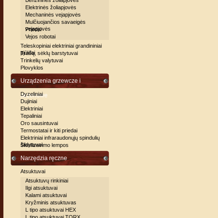
Benzininės žoliapjovės
Elektrinės žoliapjovės
Mechaninės vejapjovės
Mulčiuojančios savaeigės
vejapjovės
Priedai
Vejos robotai
Teleskopiniai elektriniai grandininiai
pjūklai
Trašų, sėklų barstytuvai
Trinkelių valytuvai
Plovyklos
Urządzenia grzewcze i
Dyzeliniai
sezonowe
Dujiniai
Elektriniai
Tepaliniai
Oro sausintuvai
Termostatai ir kiti priedai
Elektriniai infraraudonųjų spindulių
šildytuvai
Sterilizavimo lempos
Narzędzia ręczne
Atsuktuvai
Atsuktuvų rinkiniai
Ilgi atsuktuvai
Kalami atsuktuvai
Kryžminis atsuktuvas
L tipo atsuktuvai HEX
L tipo atsuktuvai TORX