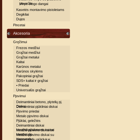
poveržle
Vinys stogo dangai
Kasetės montavimo pistoletams
Degikliai
Dujos
Pincetai
Akcesoria
Gręžimui
Frezos medžiui
Grąžtai medžiui
Grąžtai metalui
Kaltai
Karūnos metalui
Karūnos skylėms
Pakopiniai grąžtai
SDS+ kaltai ir grąžtai
• Priedai
Universalūs grąžtai
Pjovimui
Deimantiniai betono, plytelių pj.
Diskai
Deimantiniai pjūkliniai diskai
Pjovimo priedai
Metalo pjovimo diskai
Pjūklai, geležtės
Deimantiniai diskai
keramikai/akmens masei
Medžio pjovimo diskai be
kietmetalio
Medžio pjovimo diskai su
kietmetaliu
Siaurapjūklių pjūkliukai