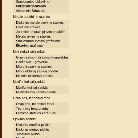
Stacionarios obliavimo -
reismusinės staklės
Trikampis šlifuokliai
Vibraciniai šlifuokliai
Metalo apdirbimo staklės
Diskinės metalo pjovimo staklės
Gręžimo staklės
Juostinės metalo pjovimo staklės
Metalo tekinimo staklės
Stacionarus metalo grežtuvas -
frezeris
Šlifavimo mašinos
Mini elektriniai įrankiai
Graviravimo - šlifavimo komplektas
Gręžtuvai – graveriai
Micro frezavimo staklės
Mini elektrinių įrankių priedai
Kiti mini elektriniai įrankiai
Multifunkciniai įrankiai
Multifunkciniai įrankiai
Multifinkcinio įrankio priedai
Orapūtės, techniniai fena
Orapūtės, techniniai fenai
Techninių fenų priedai
Litavimo stotelės karštu oru
Pjovimo įrankiai
Diskiniai medžio pjūklai
Diskiniai metalo pjūklai
Juostiniai pjūklai