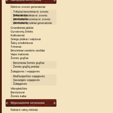
Narzędzia benzynowe
Elektros srovės generatoriai
Trifaziai benzininai el. srovės
generatoriai
Trifaziai dyzeliniai el. srovės
generatoriai
Vienfaziai benzininai el. srovės
generatoriai
Vienfaziai dyzeliniai generatoriai
Grandininiai pjūklai
Gyvatvorių žirklės
Kultivatoriai
Sniego pūtikai / valytuvai
Šakų smulkintuvai
Trimeriai
Benzininiai vandens siurbliai
Vejos traktoriai
Žemės grąžtai
Benzininiai žemės grąžtai
Žemės grąžtų priedai
Žoliapjovės / vejapjovės
Mulčiuojančios vejapjovės
Savaeigės vejapjovės
Žoliapjovės
Vibroplokštės
Barstytuvai
Žemės kaltai
Wyposażenie serwisowe
Raktai ir raktų rinkiniai