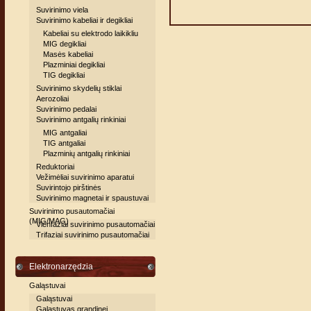
Suvirinimo viela
Suvirinimo kabeliai ir degikliai
Kabeliai su elektrodo laikikliu
MIG degikliai
Masės kabeliai
Plazminiai degikliai
TIG degikliai
Suvirinimo skydelių stiklai
Aerozoliai
Suvirinimo pedalai
Suvirinimo antgalių rinkiniai
MIG antgaliai
TIG antgaliai
Plazminių antgalių rinkiniai
Reduktoriai
Vežimėliai suvirinimo aparatui
Suvirintojo pirštinės
Suvirinimo magnetai ir spaustuvai
Suvirinimo pusautomačiai
(MIG/MAG)
Vienfaziai suvirinimo pusautomačiai
Trifaziai suvirinimo pusautomačiai
Elektronarzędzia
Galąstuvai
Galąstuvai
Galąstuvas grandinei