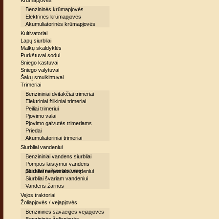
Krūmapjovės
Benzininės krūmapjovės
Elektrinės krūmapjovės
Akumuliatorinės krūmapjovės
Kultivatoriai
Lapų siurbliai
Malkų skaldyklės
Purkštuvai sodui
Sniego kastuvai
Sniego valytuvai
Šakų smulkintuvai
Trimeriai
Benzininiai dvitakčiai trimeriai
Elektriniai žilkiniai trimeriai
Peiliai trimeriui
Pjovimo valai
Pjovimo galvutės trimeriams
Priedai
Akumuliatoriniai trimeriai
Siurbliai vandeniui
Benzininiai vandens siurbliai
Pompos laistymui-vandens
perdavimui per atstumą
Siurbliai nešvariam vandeniui
Siurbliai švariam vandeniui
Vandens žarnos
Vejos traktoriai
Žoliapjovės / vejapjovės
Benzininės savaeigės vejapjovės