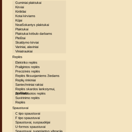
Guminiai plaktukai
Kirviai
Kirtikliai
Kotai kirviams
Kūjai
Neatšokantys plaktukai
Plaktukai
Plaktukai kėbulo darbams
Pleištai
Skaldymo kirviai
Variniai, alaviniai
Viniatraukiai
Replės
Elektriko replės
Prailgintos replės
Precizinės replės
Replės fiksuojamiems žiedams
Replių rinkiniai
Santechniniai raktai
Replės skardos lankstymui,
profiliams
Specializuotos replės
Suvirinimo replės
Replės
Spaustuvai
C tipo spaustuvai
F tipo spaustuvai
Spaustuvai, suspaudėjai
U-formos spaustuvai
Spaustuvai, sugeriantys vibraciją