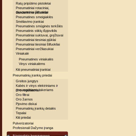
Ratų pripūtimo pistoletai
Pneumatiniai rotaciniai,
ekscentriniai šlifuokliai
Sandarinimo pistoletai
Pneumatines smeigiaklės
Smėliavimo įrankiai
Pneumatinės smūginės terkšlės
Pneumatinis stiklų išpjoviklis
Pneumatiniai suktuvai, gręžtuvai
Pneumatiniai tiesiniai pjūklai
Pneumatiniai tiesiniai šlifuokliai
Pneumatiniai veržliasukiai
Viniakalė
Pneumatines viniakalės
Vinys viniakalėms
Kiti pneumatiniai įrankiai
Pneumatinių įrankių priedai
Greitos jungtys
Kabės ir vinys elektriniams ir
pneumatiniams takeriams
Oro reguliatoriai
Oro filtrai
Oro žarnos
Pjovimo diskai
Pneumatinių įrankių detalės
Tepalai
Kiti priedai
Pulverizatoriai
Profesionali Dažymo įranga