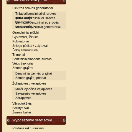
Narzędzia benzynowe
Elektros srovės generatoriai
Trifaziai benzininai el. srovės
generatoriai
Trifaziai dyzeliniai el. srovės
generatoriai
Vienfaziai benzininai el. srovės
generatoriai
Vienfaziai dyzeliniai generatoriai
Grandininiai pjūklai
Gyvatvorių žirklės
Kultivatoriai
Sniego pūtikai / valytuvai
Šakų smulkintuvai
Trimeriai
Benzininiai vandens siurbliai
Vejos traktoriai
Žemės grąžtai
Benzininiai žemės grąžtai
Žemės grąžtų priedai
Žoliapjovės / vejapjovės
Mulčiuojančios vejapjovės
Savaeigės vejapjovės
Žoliapjovės
Vibroplokštės
Barstytuvai
Žemės kaltai
Wyposażenie serwisowe
Raktai ir raktų rinkiniai