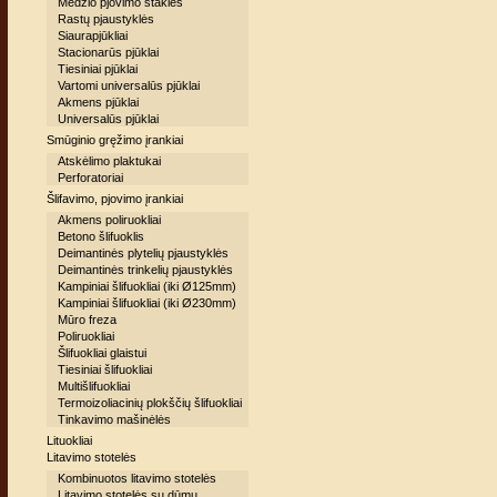
Medžio pjovimo staklės
Rastų pjaustyklės
Siaurapjūkliai
Stacionarūs pjūklai
Tiesiniai pjūklai
Vartomi universalūs pjūklai
Akmens pjūklai
Universalūs pjūklai
Smūginio gręžimo įrankiai
Atskėlimo plaktukai
Perforatoriai
Šlifavimo, pjovimo įrankiai
Akmens poliruokliai
Betono šlifuoklis
Deimantinės plytelių pjaustyklės
Deimantinės trinkelių pjaustyklės
Kampiniai šlifuokliai (iki Ø125mm)
Kampiniai šlifuokliai (iki Ø230mm)
Mūro freza
Poliruokliai
Šlifuokliai glaistui
Tiesiniai šlifuokliai
Multišlifuokliai
Termoizoliacinių plokščių šlifuokliai
Tinkavimo mašinėlės
Lituokliai
Litavimo stotelės
Kombinuotos litavimo stotelės
Litavimo stotelės su dūmų