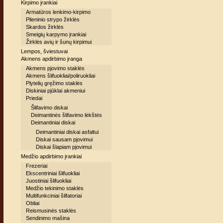
Kirpimo įrankiai
Armatūros lenkimo-kirpimo
Plieninio strypo žirklės
Skardos žirklės
Smeigių karpymo įrankiai
Žirklės avių ir šunų kirpimui
Lempos, šviestuvai
Akmens apdirbimo įranga
Akmens pjovimo staklės
Akmens šlifuokliai/poliruokliai
Plytelių gręžimo staklės
Diskiniai pjūklai akmeniui
Priedai
Šlifavimo diskai
Deimantinės šlifavimo lėkštės
Deimantiniai diskai
Deimantiniai diskai asfaltui
Diskai sausam pjovimui
Diskai šlapiam pjovimui
Medžio apdirbimo įrankiai
Frezeriai
Ekscentriniai šlifuokliai
Juostiniai šlifuokliai
Medžio tekinimo staklės
Multifunkciniai šlifatoriai
Obliai
Reismusinės staklės
Sendinimo mašina