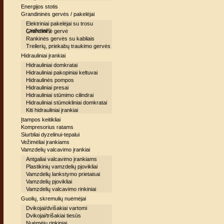
Energijos stotis
Grandininės gervės / pakelėjai
Elektriniai pakelėjai su trosu
(„telferiai“)
Grandininė gervė
Rankinės gervės su kabliais
Treilerių, priekabų traukimo gervės
Hidrauliniai įrankiai
Hidrauliniai domkratai
Hidrauliniai pakopiniai keltuvai
Hidraulinės pompos
Hidrauliniai presai
Hidrauliniai stūmimo cilindrai
Hidrauliniai stūmokliniai domkratai
Kiti hidrauliniai įrankiai
Įtampos keitikliai
Kompresorius ratams
Siurbliai dyzelinui-tepalui
Vežimėliai įrankiams
Vamzdelių valcavimo įrankiai
Antgaliai valcavimo įrankiams
Plastikinių vamzdelių pjovikliai
Vamzdelių lankstymo prietaisai
Vamzdelių pjovikliai
Vamzdelių valcavimo rinkiniai
Guolių, skremulių nuėmėjai
Dvikojai/dvišakiai vartomi
Dvikojai/trišakiai tiesūs
Nuėmėjų rinkiniai