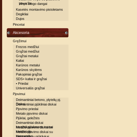
poveržle
Vinys stogo dangai
Kasetės montavimo pistoletams
Degikliai
Dujos
Pincetai
Akcesoria
Gręžimui
Frezos medžiui
Grąžtai medžiui
Grąžtai metalui
Kaltai
Karūnos metalui
Karūnos skylėms
Pakopiniai grąžtai
SDS+ kaltai ir grąžtai
• Priedai
Universalūs grąžtai
Pjovimui
Deimantiniai betono, plytelių pj.
Diskai
Deimantiniai pjūkliniai diskai
Pjovimo priedai
Metalo pjovimo diskai
Pjūklai, geležtės
Deimantiniai diskai
keramikai/akmens masei
Medžio pjovimo diskai be
kietmetalio
Medžio pjovimo diskai su
kietmetaliu
Siaurapjūklių pjūkliukai