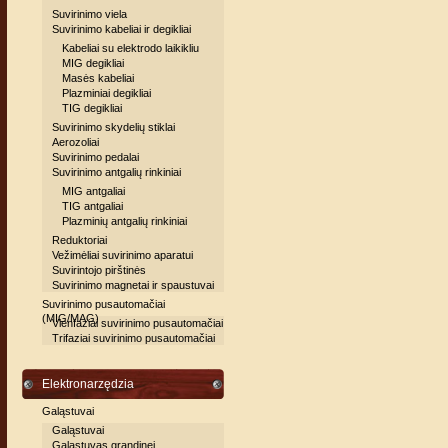
Suvirinimo viela
Suvirinimo kabeliai ir degikliai
Kabeliai su elektrodo laikikliu
MIG degikliai
Masės kabeliai
Plazminiai degikliai
TIG degikliai
Suvirinimo skydelių stiklai
Aerozoliai
Suvirinimo pedalai
Suvirinimo antgalių rinkiniai
MIG antgaliai
TIG antgaliai
Plazminių antgalių rinkiniai
Reduktoriai
Vežimėliai suvirinimo aparatui
Suvirintojo pirštinės
Suvirinimo magnetai ir spaustuvai
Suvirinimo pusautomačiai
(MIG/MAG)
Vienfaziai suvirinimo pusautomačiai
Trifaziai suvirinimo pusautomačiai
Elektronarzędzia
Galąstuvai
Galąstuvai
Galąstuvas grandinei