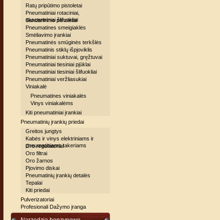
Ratų pripūtimo pistoletai
Pneumatiniai rotaciniai,
ekscentriniai šlifuokliai
Sandarinimo pistoletai
Pneumatines smeigiaklės
Smėliavimo įrankiai
Pneumatinės smūginės terkšlės
Pneumatinis stiklų išpjoviklis
Pneumatiniai suktuvai, gręžtuvai
Pneumatiniai tiesiniai pjūklai
Pneumatiniai tiesiniai šlifuokliai
Pneumatiniai veržliasukiai
Viniakalė
Pneumatines viniakalės
Vinys viniakalėms
Kiti pneumatiniai įrankiai
Pneumatinių įrankių priedai
Greitos jungtys
Kabės ir vinys elektriniams ir
pneumatiniams takeriams
Oro reguliatoriai
Oro filtrai
Oro žarnos
Pjovimo diskai
Pneumatinių įrankių detalės
Tepalai
Kiti priedai
Pulverizatoriai
Profesionali Dažymo įranga