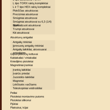
L tipo TORX raktų komplektai
L ir T tipo HEX raktų komplektai
Plokščias atsuktuvas
Preciziniai atsuktuvai
Smūginiai atsuktuvai
Smūginiai atsuktuvai su 6,3 (1/4)
skyle
Specializuoti atsuktuvai
Trumpi atsuktuvai
Kiti atsuktuvai
Atsuktuvų antgaliai
Antgalių rinkiniai
Įpresuotų antgalių rinkiniai
Antgalių laikikliai, aksesuarai
antgaliams
Gipso plokščių keltuvai
Kabiakaliai / viniakaliai
Kniedijimo pistoletai
Magnetiniai įrankiai
Įrankių laikikliai
Įvairūs priedai
Juostelės-laikikliai
Magnetai
Lėkštutės varžtams
Teleskopiniai veidrodėliai
Peiliai
Pistoletai montavimo putoms
Pistoletai silikonui
Pjūklai
Plaktukai, kūjai