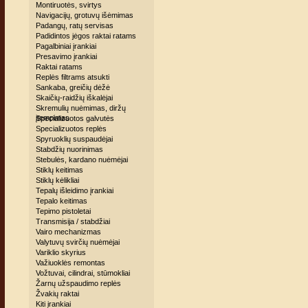
Montiruotės, svirtys
Navigacijų, grotuvų išėmimas
Padangų, ratų servisas
Padidintos jėgos raktai ratams
Pagalbiniai įrankiai
Presavimo įrankiai
Raktai ratams
Replės filtrams atsukti
Sankaba, greičių dėžė
Skaičių-raidžių iškalėjai
Skremulių nuėmimas, diržų
įtempimas
Specializuotos galvutės
Specializuotos replės
Spyruoklių suspaudėjai
Stabdžių nuorinimas
Stebulės, kardano nuėmėjai
Stiklų keitimas
Stiklų kėlikliai
Tepalų išleidimo įrankiai
Tepalo keitimas
Tepimo pistoletai
Transmisija / stabdžiai
Vairo mechanizmas
Valytuvų svirčių nuėmėjai
Variklio skyrius
Važiuoklės remontas
Vožtuvai, cilindrai, stūmokliai
Žarnų užspaudimo replės
Žvakių raktai
Kiti įrankiai