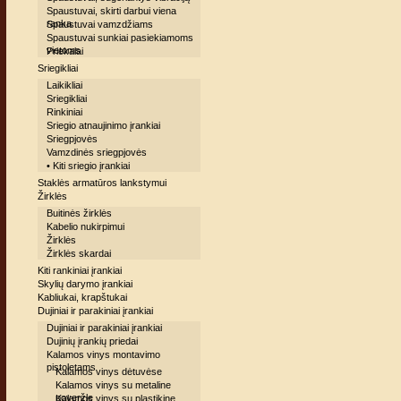
Spaustuvai, skirti darbui viena
ranka
Spaustuvai vamzdžiams
Spaustuvai sunkiai pasiekiamoms
vietoms
Priekalai
Sriegikliai
Laikikliai
Sriegikliai
Rinkiniai
Sriegio atnaujinimo įrankiai
Sriegpjovės
Vamzdinės sriegpjovės
• Kiti sriegio įrankiai
Staklės armatūros lankstymui
Žirklės
Buitinės žirklės
Kabelio nukirpimui
Žirklės
Žirklės skardai
Kiti rankiniai įrankiai
Skylių darymo įrankiai
Kabliukai, krapštukai
Dujiniai ir parakiniai įrankiai
Dujiniai ir parakiniai įrankiai
Dujinių įrankių priedai
Kalamos vinys montavimo
pistoletams
Kalamos vinys dėtuvėse
Kalamos vinys su metaline
poveržle
Kalamos vinys su plastikine