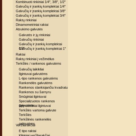
Kombinuoti rinkiniai 1/4", 3/8", 1/2"
Galvučių ir įrankių komplektai 1/4"
Galvučių ir įrankių komplektai 3/8"
Galvučių ir įrankių komplektai 3/4"
Raktų rinkiniai
Dinamometriniai raktai
Atsukimo galvutės
Galvutės ir jų rinkiniai
Galvučių rinkiniai
Galvučių ir įrankių komplektai
1/2"
Galvučių ir įrankių komplektai 1"
Raktai
Raktų rinkiniai į vežimėlius
Terkšlės / rankenos galvutėms
Galvučių laikikliai
Ilgintuvai galvutėms
L-tipo rankenos galvutėms
Rankenėlės galvutėms
Rankenos slankiojančiu kvadratu
Rankenos su šarnyru
Smūginiai ilgintuvai
Specializuotos rankenos
galvutėms
Spyruokliniai ilgintuvai
Terkšlės vartoma galvute
Terkšlės
Terkšlinės rankenėlės
galmutėms
Veržliarakčiai
E tipo raktai
Kilpiniai veržliarakčiai