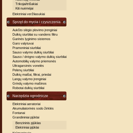
Trikojai/trišakiai
Kiti nuėmėjai
Elektriniai veržliasukiai
Sprzęt do mycia i czyszczenia
Aukšto slėgio plovimo įrenginiai
Dulkių siurbliai su vandens filtru
Garinės lyginimo sistemos
Garo valytuvai
Pramoniniai siurbliai
Sauso valymo dulkių siurbliai
Sauso / drėgno valymo dulkių siurbliai
Automobilių valymo priemonės
Ultragarsinės vonelės
Pelenų siurbliai
Dulkių maišai, filtrai, priedai
Langų valymo įrenginiai
Grindų valymo mašinos
Robotai dulkių siurbliai
Narzędzia ogrodnicze
Elektriniai aeratoriai
Akumuliatorinės sodo žirklės
Fontanai
Grandininiai pjūklai
Benzininis pjūklas
Elektriniai pjūklai