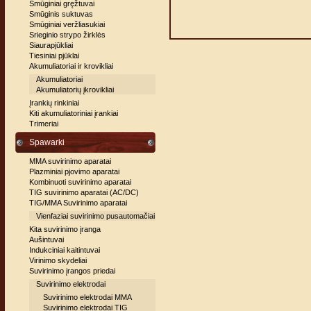
Smūginiai gręžtuvai
Smūginis suktuvas
Smūginiai veržliasukiai
Srieginio strypo žirklės
Siaurapjūkliai
Tiesiniai pjūklai
Akumuliatoriai ir krovikliai
Akumuliatoriai
Akumuliatorių įkrovikliai
Įrankių rinkiniai
Kiti akumuliatoriniai įrankiai
Trimeriai
Spawarki
MMA suvirinimo aparatai
Plazminiai pjovimo aparatai
Kombinuoti suvirinimo aparatai
TIG suvirinimo aparatai (AC/DC)
TIG/MMA Suvirinimo aparatai
Vienfaziai suvirinimo pusautomačiai
Kita suvirinimo įranga
Aušintuvai
Indukciniai kaitintuvai
Virinimo skydeliai
Suvirinimo įrangos priedai
Suvirinimo elektrodai
Suvirinimo elektrodai MMA
Suvirinimo elektrodai TIG