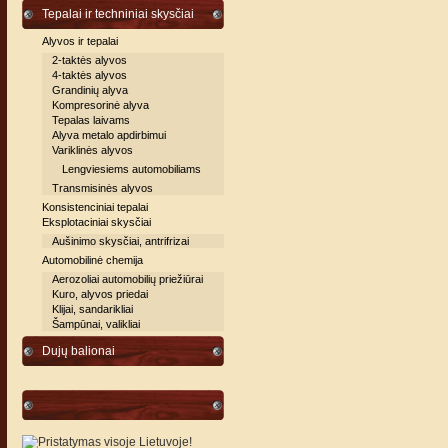
Tepalai ir techniniai skysčiai
Alyvos ir tepalai
2-taktės alyvos
4-taktės alyvos
Grandinių alyva
Kompresorinė alyva
Tepalas laivams
Alyva metalo apdirbimui
Variklinės alyvos
Lengviesiems automobiliams
Transmisinės alyvos
Konsistenciniai tepalai
Eksplotaciniai skysčiai
Aušinimo skysčiai, antrifrizai
Automobilinė chemija
Aerozoliai automobilių priežiūrai
Kuro, alyvos priedai
Klijai, sandarikliai
Šampūnai, valikliai
Dujų balionai