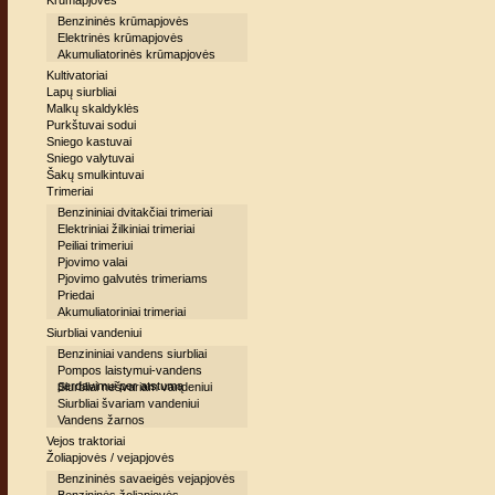
Krūmapjovės
Benzininės krūmapjovės
Elektrinės krūmapjovės
Akumuliatorinės krūmapjovės
Kultivatoriai
Lapų siurbliai
Malkų skaldyklės
Purkštuvai sodui
Sniego kastuvai
Sniego valytuvai
Šakų smulkintuvai
Trimeriai
Benzininiai dvitakčiai trimeriai
Elektriniai žilkiniai trimeriai
Peiliai trimeriui
Pjovimo valai
Pjovimo galvutės trimeriams
Priedai
Akumuliatoriniai trimeriai
Siurbliai vandeniui
Benzininiai vandens siurbliai
Pompos laistymui-vandens
perdavimui per atstumą
Siurbliai nešvariam vandeniui
Siurbliai švariam vandeniui
Vandens žarnos
Vejos traktoriai
Žoliapjovės / vejapjovės
Benzininės savaeigės vejapjovės