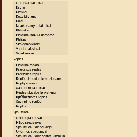
Guminiai plaktukai
Kirviai
Kirtikliai
Kotai kirviams
Kūjai
Neatšokantys plaktukai
Plaktukai
Plaktukai kėbulo darbams
Pleištai
Skaldymo kirviai
Variniai, alaviniai
Viniatraukiai
Replės
Elektriko replės
Prailgintos replės
Precizinės replės
Replės fiksuojamiems žiedams
Replių rinkiniai
Santechniniai raktai
Replės skardos lankstymui,
profiliams
Specializuotos replės
Suvirinimo replės
Replės
Spaustuvai
C tipo spaustuvai
F tipo spaustuvai
Spaustuvai, suspaudėjai
U-formos spaustuvai
Spaustuvai, sugeriantys vibraciją