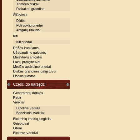
Trimerio diskai
Diskai su grandine
Šlifavimui
Dildės
Poliruoklių priedai
Antgalių rinkiniai
Kiti
Kiti priedai
Dėžės įrankiams
Užspaudimo galvutės
Maišytuvų antgaliai
Laidų prailgintuvai
Medžio apdirbimo priedai
Diskas grandinės galąstuvui
Lipnios juostos
Części do narzędzi
Generatorių detalės
Rebir
Varikliai
Dizelinis variklis
Benzininiai varikliai
Elektrinių įrankių jungikliai
Griebtuvai
Obliai
Elektros varikliai