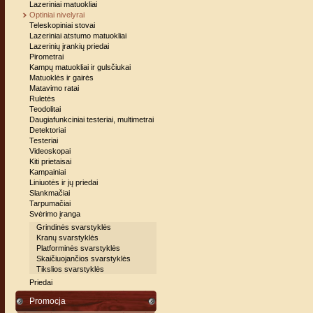
Lazeriniai matuokliai
Optiniai nivelyrai
Teleskopiniai stovai
Lazeriniai atstumo matuokliai
Lazerinių įrankių priedai
Pirometrai
Kampų matuokliai ir gulsčiukai
Matuoklės ir gairės
Matavimo ratai
Ruletės
Teodolitai
Daugiafunkciniai testeriai, multimetrai
Detektoriai
Testeriai
Videoskopai
Kiti prietaisai
Kampainiai
Liniuotės ir jų priedai
Slankmačiai
Tarpumačiai
Svėrimo įranga
Grindinės svarstyklės
Kranų svarstyklės
Platforminės svarstyklės
Skaičiuojančios svarstyklės
Tikslios svarstyklės
Priedai
Promocja