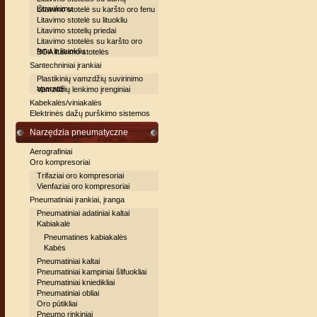
ištraukimu
Litavimo stotelė su karšto oro fenu
Litavimo stotelė su lituokliu
Litavimo stotelių priedai
Litavimo stotelės su karšto oro
fenu ir lituokliu
BGA litavimo stotelės
Santechniniai įrankiai
Plastikinių vamzdžių suvirinimo
aparatai
Vamzdžių lenkimo įrenginiai
Kabekalės/viniakalės
Elektrinės dažų purškimo sistemos
Narzędzia pneumatyczne
Aerografiniai
Oro kompresoriai
Trifaziai oro kompresoriai
Vienfaziai oro kompresoriai
Pneumatiniai įrankiai, įranga
Pneumatiniai adatiniai kaltai
Kabiakalė
Pneumatines kabiakalės
Kabės
Pneumatiniai kaltai
Pneumatiniai kampiniai šlifuokliai
Pneumatiniai kniedikliai
Pneumatiniai obliai
Oro pūtikliai
Pneumo rinkiniai