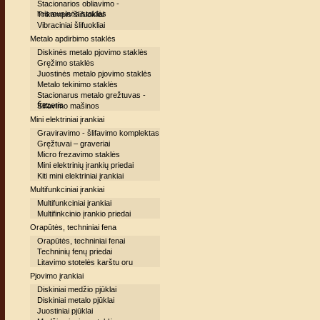
Stacionarios obliavimo -
reismusinės staklės
Trikampis šlifuokliai
Vibraciniai šlifuokliai
Metalo apdirbimo staklės
Diskinės metalo pjovimo staklės
Gręžimo staklės
Juostinės metalo pjovimo staklės
Metalo tekinimo staklės
Stacionarus metalo grežtuvas -
frezeris
Šlifavimo mašinos
Mini elektriniai įrankiai
Graviravimo - šlifavimo komplektas
Gręžtuvai – graveriai
Micro frezavimo staklės
Mini elektrinių įrankių priedai
Kiti mini elektriniai įrankiai
Multifunkciniai įrankiai
Multifunkciniai įrankiai
Multifinkcinio įrankio priedai
Orapūtės, techniniai fena
Orapūtės, techniniai fenai
Techninių fenų priedai
Litavimo stotelės karštu oru
Pjovimo įrankiai
Diskiniai medžio pjūklai
Diskiniai metalo pjūklai
Juostiniai pjūklai