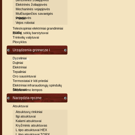
Benzininės žoliapjovės
Elektrinės žoliapjovės
Mechaninės vejapjovės
Mulčiuojančios savaeigės
vejapjovės
Priedai
Vejos robotai
Teleskopiniai elektriniai grandininiai
pjūklai
Trašų, sėklų barstytuvai
Trinkelių valytuvai
Plovyklos
Urządzenia grzewcze i
Dyzeliniai
sezonowe
Dujiniai
Elektriniai
Tepaliniai
Oro sausintuvai
Termostatai ir kiti priedai
Elektriniai infraraudonųjų spindulių
šildytuvai
Sterilizavimo lempos
Narzędzia ręczne
Atsuktuvai
Atsuktuvų rinkiniai
Ilgi atsuktuvai
Kalami atsuktuvai
Kryžminis atsuktuvas
L tipo atsuktuvai HEX
L tipo atsuktuvai TORX