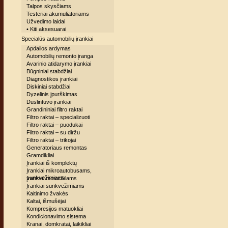
Talpos skysčiams
Testeriai akumuliatoriams
Užvedimo laidai
• Kiti aksesuarai
Specialūs automobilių įrankiai
Apdailos ardymas
Automobilių remonto įranga
Avarinio atidarymo įrankiai
Būgniniai stabdžiai
Diagnostikos įrankiai
Diskiniai stabdžiai
Dyzelinis įpurškimas
Duslintuvo įrankiai
Grandininiai filtro raktai
Filtro raktai – specializuoti
Filtro raktai – puodukai
Filtro raktai – su diržu
Filtro raktai – trikojai
Generatoriaus remontas
Gramdikliai
Įrankiai iš komplektų
Įrankiai mikroautobusams,
sunkvežimiams
Įrankiai motociklams
Įrankiai sunkvežimiams
Kaitinimo žvakės
Kaltai, išmušėjai
Kompresijos matuokliai
Kondicionavimo sistema
Kranai, domkratai, laikikliai