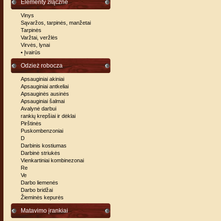
Elementy złączne
Vinys
Sąvaržos, tarpinės, manžetai
Tarpinės
Varžtai, veržlės
Virvės, lynai
• Įvairūs
Odzież robocza
Apsauginiai akiniai
Apsauginiai antkeliai
Apsauginės ausinės
Apsauginiai šalmai
Avalynė darbui
rankių krepšiai ir dėklai
Pirštinės
Puskombenzoniai
D
Darbinis kostiumas
Darbinė striukės
Vienkartiniai kombinezonai
Re
Ve
Darbo liemenės
Darbo bridžai
Žieminės kepurės
Matavimo įrankiai