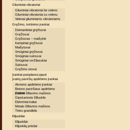
Giluminiai vibratoriai
Giluminiai vibratoriai be veleno
Giluminiai vibratoriai su velenu
Velenai giluminiams vibratoriams
Gręžimo, tvirtinimo įrankiai
Deimantiniai gręžtuvai
Gręžtuvai
Gręžtuvas – maišyklė
Kampiniai gręžtuvai
Maišytuvai
Smūginiai gręžtuvai
Smūginiai suktuvai
Smūginiai veržliasukiai
Suktuvai
Gręžimo stovai
Įrankiai putoplastui pjauti
Įvairių paviršių apdirbimo įrankiai
Akmens apdirbimo įrankiai
Betono paviršiaus apdirbimo
įrankiai
Glaisto šlifavimo mašinos
Gipskartonio šlifuoklis
Elektriniai kaltai
Metalo šlifavimo mašinos
Tinko grandiklis
Klijuokliai
Klijuokliai
Klijuoklių priedai