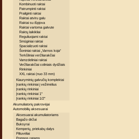
Kombinuoti raktai
Patrumpinti raktai
Prailginti raktai
Raktai atviru galu
Raktai su išpjova
Raktai vartoma galvute
Raktų laikikliai
Reguliuojami raktai
Smūginiai raktai
Spacializuoti raktai
Šoniniai raktai „Varnos koja“
Terkšliniai veržliarakčiai
Vamzdeliniai raktai
Veržliarakčiai coliniais dydžiais
Rinkiniai
XXL raktai (nuo 33 mm)
Kiauryminių galvučių komplektai
Įrankių rinkiniai į vežimėlius
Įrankių rinkiniai
Įrankių rinkiniai 1''
Įrankių rinkiniai 1/2"
Akumuliatorių pakrovėjai
Automobilių aksesuarai
Aksesuarai akumuliatoriams
Bagažo diržai
Buksyrai
Kemperių, priekabų dalys
Piltuvėliai
Pompos ratams