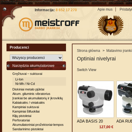
Apie mus
Pristat
Informacija:
8 652 17 270
Producenci
Strona główna
>
Matavimo įranki
Optiniai nivelyrai
Narzędzia akumulatorowe
Switch View
Gręžtuvai – suktuvai
Li-Ion
Ni-Mh / Ni-Cd
Diskiniai metalo pjūklai
Akum. giluminis vibratorius
Įrankiai be akumuliatorių ir įkroviklių
Kabiakalės / viniakalės
Kampiniai suktuvai
Kampiniai šlifuokliai
Klijų pistoletai
Perforatoriai
ADA BASIS 20
ADA RU
Akumuliatoriniai prožektoriai-lempos
127,00 €
Sandarinimo pistoletai