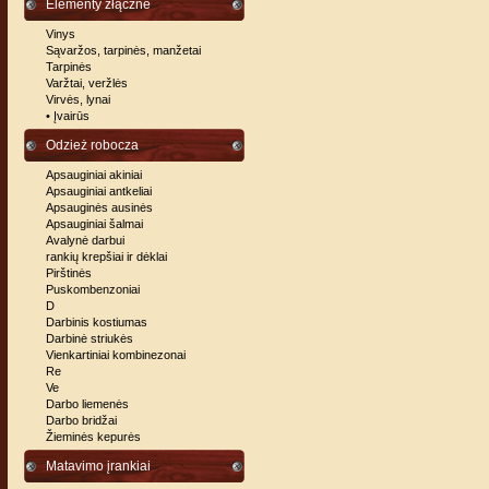
Elementy złączne
Vinys
Sąvaržos, tarpinės, manžetai
Tarpinės
Varžtai, veržlės
Virvės, lynai
• Įvairūs
Odzież robocza
Apsauginiai akiniai
Apsauginiai antkeliai
Apsauginės ausinės
Apsauginiai šalmai
Avalynė darbui
rankių krepšiai ir dėklai
Pirštinės
Puskombenzoniai
D
Darbinis kostiumas
Darbinė striukės
Vienkartiniai kombinezonai
Re
Ve
Darbo liemenės
Darbo bridžai
Žieminės kepurės
Matavimo įrankiai