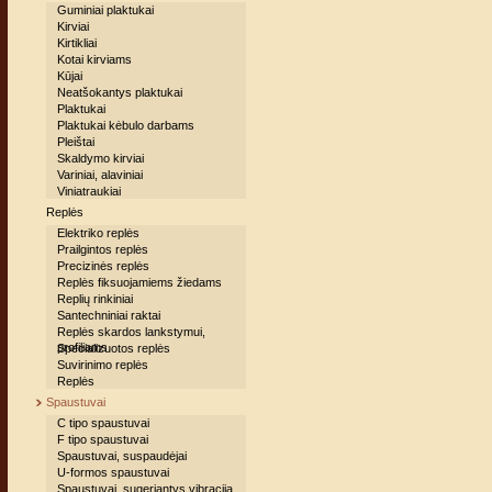
Guminiai plaktukai
Kirviai
Kirtikliai
Kotai kirviams
Kūjai
Neatšokantys plaktukai
Plaktukai
Plaktukai kėbulo darbams
Pleištai
Skaldymo kirviai
Variniai, alaviniai
Viniatraukiai
Replės
Elektriko replės
Prailgintos replės
Precizinės replės
Replės fiksuojamiems žiedams
Replių rinkiniai
Santechniniai raktai
Replės skardos lankstymui,
profiliams
Specializuotos replės
Suvirinimo replės
Replės
Spaustuvai
C tipo spaustuvai
F tipo spaustuvai
Spaustuvai, suspaudėjai
U-formos spaustuvai
Spaustuvai, sugeriantys vibraciją