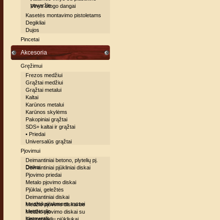
poveržle
Vinys stogo dangai
Kasetės montavimo pistoletams
Degikliai
Dujos
Pincetai
Akcesoria
Gręžimui
Frezos medžiui
Grąžtai medžiui
Grąžtai metalui
Kaltai
Karūnos metalui
Karūnos skylėms
Pakopiniai grąžtai
SDS+ kaltai ir grąžtai
• Priedai
Universalūs grąžtai
Pjovimui
Deimantiniai betono, plytelių pj.
Diskai
Deimantiniai pjūkliniai diskai
Pjovimo priedai
Metalo pjovimo diskai
Pjūklai, geležtės
Deimantiniai diskai
keramikai/akmens masei
Medžio pjovimo diskai be
kietmetalio
Medžio pjovimo diskai su
kietmetaliu
Siaurapjūklių pjūkliukai