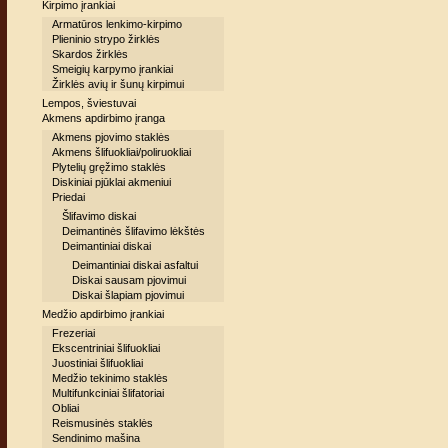
Kirpimo įrankiai
Armatūros lenkimo-kirpimo
Plieninio strypo žirklės
Skardos žirklės
Smeigių karpymo įrankiai
Žirklės avių ir šunų kirpimui
Lempos, šviestuvai
Akmens apdirbimo įranga
Akmens pjovimo staklės
Akmens šlifuokliai/poliruokliai
Plytelių gręžimo staklės
Diskiniai pjūklai akmeniui
Priedai
Šlifavimo diskai
Deimantinės šlifavimo lėkštės
Deimantiniai diskai
Deimantiniai diskai asfaltui
Diskai sausam pjovimui
Diskai šlapiam pjovimui
Medžio apdirbimo įrankiai
Frezeriai
Ekscentriniai šlifuokliai
Juostiniai šlifuokliai
Medžio tekinimo staklės
Multifunkciniai šlifatoriai
Obliai
Reismusinės staklės
Sendinimo mašina