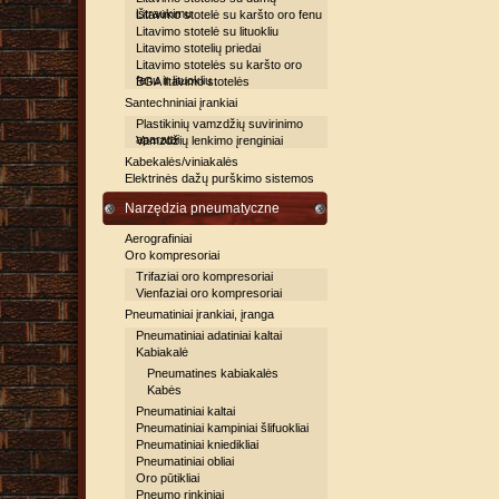
ištraukimu
Litavimo stotelė su karšto oro fenu
Litavimo stotelė su lituokliu
Litavimo stotelių priedai
Litavimo stotelės su karšto oro
fenu ir lituokliu
BGA litavimo stotelės
Santechniniai įrankiai
Plastikinių vamzdžių suvirinimo
aparatai
Vamzdžių lenkimo įrenginiai
Kabekalės/viniakalės
Elektrinės dažų purškimo sistemos
Narzędzia pneumatyczne
Aerografiniai
Oro kompresoriai
Trifaziai oro kompresoriai
Vienfaziai oro kompresoriai
Pneumatiniai įrankiai, įranga
Pneumatiniai adatiniai kaltai
Kabiakalė
Pneumatines kabiakalės
Kabės
Pneumatiniai kaltai
Pneumatiniai kampiniai šlifuokliai
Pneumatiniai kniedikliai
Pneumatiniai obliai
Oro pūtikliai
Pneumo rinkiniai