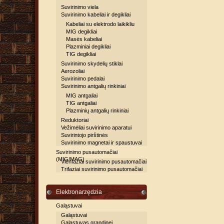
Suvirinimo viela
Suvirinimo kabeliai ir degikliai
Kabeliai su elektrodo laikikliu
MIG degikliai
Masės kabeliai
Plazminiai degikliai
TIG degikliai
Suvirinimo skydelių stiklai
Aerozoliai
Suvirinimo pedalai
Suvirinimo antgalių rinkiniai
MIG antgaliai
TIG antgaliai
Plazminių antgalių rinkiniai
Reduktoriai
Vežimėliai suvirinimo aparatui
Suvirintojo pirštinės
Suvirinimo magnetai ir spaustuvai
Suvirinimo pusautomačiai
(MIG/MAG)
Vienfaziai suvirinimo pusautomačiai
Trifaziai suvirinimo pusautomačiai
Elektronarzędzia
Galąstuvai
Galąstuvai
Galąstuvas grandinei