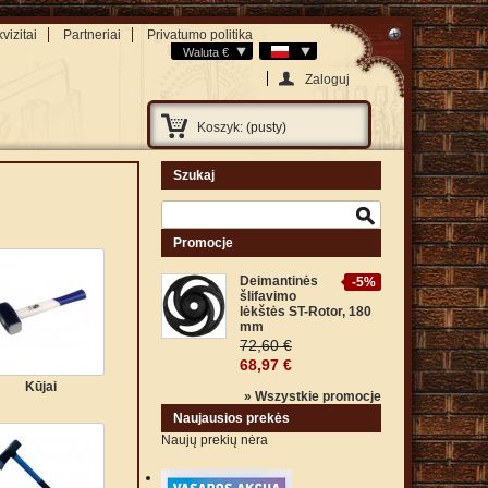
vizitai
Partneriai
Privatumo politika
Waluta €
Zaloguj
Koszyk:
(pusty)
Szukaj
Promocje
Deimantinės
-5%
šlifavimo
lėkštės ST-Rotor, 180
mm
72,60 €
68,97 €
Kūjai
» Wszystkie promocje
Naujausios prekės
Naujų prekių nėra