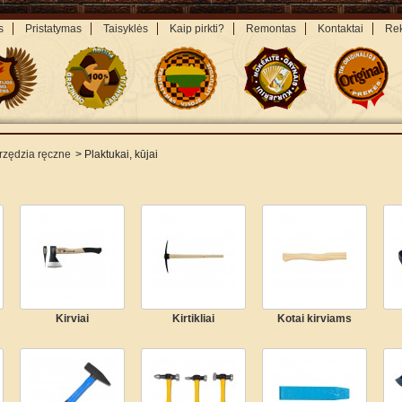
s
Pristatymas
Taisyklės
Kaip pirkti?
Remontas
Kontaktai
Rek
rzędzia ręczne
>
Plaktukai, kūjai
Kirviai
Kirtikliai
Kotai kirviams