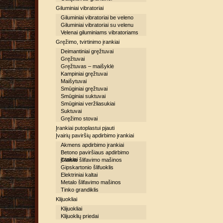
Giluminiai vibratoriai
Giluminiai vibratoriai be veleno
Giluminiai vibratoriai su velenu
Velenai giluminiams vibratoriams
Gręžimo, tvirtinimo įrankiai
Deimantiniai gręžtuvai
Gręžtuvai
Gręžtuvas – maišyklė
Kampiniai gręžtuvai
Maišytuvai
Smūginiai gręžtuvai
Smūginiai suktuvai
Smūginiai veržliasukiai
Suktuvai
Gręžimo stovai
Įrankiai putoplastui pjauti
Įvairių paviršių apdirbimo įrankiai
Akmens apdirbimo įrankiai
Betono paviršiaus apdirbimo
įrankiai
Glaisto šlifavimo mašinos
Gipskartonio šlifuoklis
Elektriniai kaltai
Metalo šlifavimo mašinos
Tinko grandiklis
Klijuokliai
Klijuokliai
Klijuoklių priedai