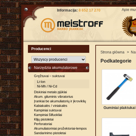
Apie mu
Informacija:
8 652 17 270
Producenci
Strona główna
>
Na
Podkategorie
Narzędzia akumulatorowe
Gręžtuvai – suktuvai
Li-Ion
Ni-Mh / Ni-Cd
Diskiniai metalo pjūklai
Akum. giluminis vibratorius
Įrankiai be akumuliatorių ir įkroviklių
Kabiakalės / viniakalės
Guminiai plaktukai
Kampiniai suktuvai
Kampiniai šlifuokliai
Klijų pistoletai
Perforatoriai
Akumuliatoriniai prožektoriai-lempos
Sandarinimo pistoletai