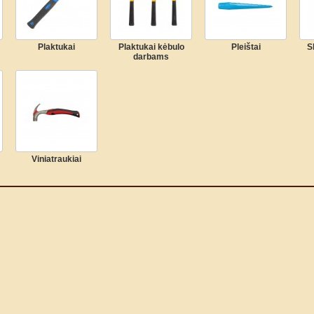
Plaktukai
Plaktukai kėbulo
Pleištai
S
darbams
Viniatraukiai