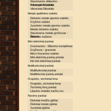
Stacionarios obliavimo -
reismusinės staklės
Trikampis šlifuokliai
Vibraciniai šlifuokliai
Metalo apdirbimo staklės
Diskinės metalo pjovimo staklės
Gręžimo staklės
Juostinės metalo pjovimo staklės
Metalo tekinimo staklės
Stacionarus metalo grežtuvas -
frezeris
Šlifavimo mašinos
Mini elektriniai įrankiai
Graviravimo - šlifavimo komplektas
Gręžtuvai – graveriai
Micro frezavimo staklės
Mini elektrinių įrankių priedai
Kiti mini elektriniai įrankiai
Multifunkciniai įrankiai
Multifunkciniai įrankiai
Multifinkcinio įrankio priedai
Orapūtės, techniniai fena
Orapūtės, techniniai fenai
Techninių fenų priedai
Litavimo stotelės karštu oru
Pjovimo įrankiai
Diskiniai medžio pjūklai
Diskiniai metalo pjūklai
Juostiniai pjūklai