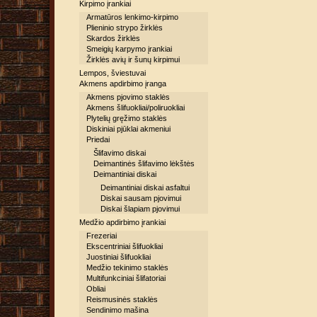
Kirpimo įrankiai
Armatūros lenkimo-kirpimo
Plieninio strypo žirklės
Skardos žirklės
Smeigių karpymo įrankiai
Žirklės avių ir šunų kirpimui
Lempos, šviestuvai
Akmens apdirbimo įranga
Akmens pjovimo staklės
Akmens šlifuokliai/poliruokliai
Plytelių gręžimo staklės
Diskiniai pjūklai akmeniui
Priedai
Šlifavimo diskai
Deimantinės šlifavimo lėkštės
Deimantiniai diskai
Deimantiniai diskai asfaltui
Diskai sausam pjovimui
Diskai šlapiam pjovimui
Medžio apdirbimo įrankiai
Frezeriai
Ekscentriniai šlifuokliai
Juostiniai šlifuokliai
Medžio tekinimo staklės
Multifunkciniai šlifatoriai
Obliai
Reismusinės staklės
Sendinimo mašina