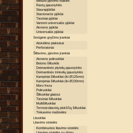
Medžio pjovimo staklės
Rastų pjaustyklės
Siaurapjūkliai
Stacionarūs pjūklai
Tiesiniai pjūklai
Vartomi universalūs pjūklai
Akmens pjūklai
Universalūs pjūklai
Smūginio gręžimo įrankiai
Atskėlimo plaktukai
Perforatoriai
Šlifavimo, pjovimo įrankiai
Akmens poliruokliai
Betono šlifuoklis
Deimantinės plytelių pjaustyklės
Deimantinės trinkelių pjaustyklės
Kampiniai šlifuokliai (iki Ø125mm)
Kampiniai šlifuokliai (iki Ø230mm)
Mūro freza
Poliruokliai
Šlifuokliai glaistui
Tiesiniai šlifuokliai
Multišlifuokliai
Termoizoliacinių plokščių šlifuokliai
Tinkavimo mašinėlės
Lituokliai
Litavimo stotelės
Kombinuotos litavimo stotelės
Litavimo stotelės su dūmų