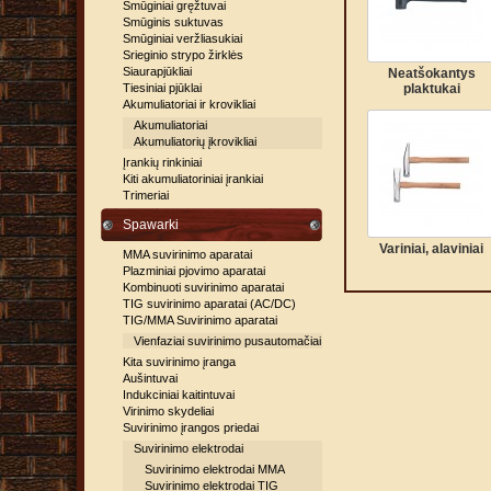
Smūginiai gręžtuvai
Smūginis suktuvas
Smūginiai veržliasukiai
Srieginio strypo žirklės
Siaurapjūkliai
Neatšokantys
Tiesiniai pjūklai
plaktukai
Akumuliatoriai ir krovikliai
Akumuliatoriai
Akumuliatorių įkrovikliai
Įrankių rinkiniai
Kiti akumuliatoriniai įrankiai
Trimeriai
Spawarki
Variniai, alaviniai
MMA suvirinimo aparatai
Plazminiai pjovimo aparatai
Kombinuoti suvirinimo aparatai
TIG suvirinimo aparatai (AC/DC)
TIG/MMA Suvirinimo aparatai
Vienfaziai suvirinimo pusautomačiai
Kita suvirinimo įranga
Aušintuvai
Indukciniai kaitintuvai
Virinimo skydeliai
Suvirinimo įrangos priedai
Suvirinimo elektrodai
Suvirinimo elektrodai MMA
Suvirinimo elektrodai TIG